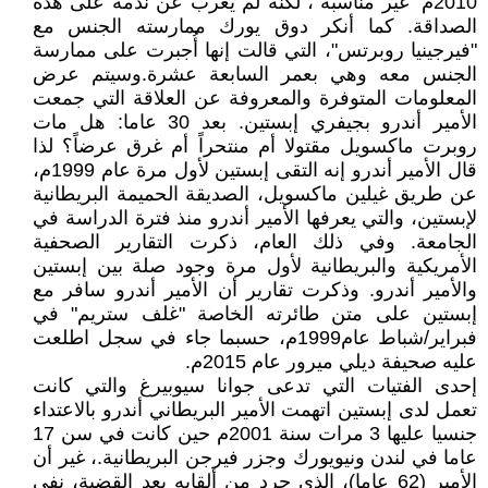
2010م "غير مناسبة"، لكنه لم يعرب عن ندمه على هذه
الصداقة. كما أنكر دوق يورك ممارسته الجنس مع
"فيرجينيا روبرتس"، التي قالت إنها أُجبرت على ممارسة
الجنس معه وهي بعمر السابعة عشرة.وسيتم عرض
المعلومات المتوفرة والمعروفة عن العلاقة التي جمعت
الأمير أندرو بجيفري إبستين. بعد 30 عاما: هل مات
روبرت ماكسويل مقتولا أم منتحراً أم غرق عرضاً؟ لذا
قال الأمير أندرو إنه التقى إبستين لأول مرة عام 1999م،
عن طريق غيلين ماكسويل، الصديقة الحميمة البريطانية
لإبستين، والتي يعرفها الأمير أندرو منذ فترة الدراسة في
الجامعة. وفي ذلك العام، ذكرت التقارير الصحفية
الأمريكية والبريطانية لأول مرة وجود صلة بين إبستين
والأمير أندرو. وذكرت تقارير أن الأمير أندرو سافر مع
إبستين على متن طائرته الخاصة "غلف ستريم" في
فبراير/شباط عام1999م، حسبما جاء في سجل اطلعت
عليه صحيفة ديلي ميرور عام 2015م.
إحدى الفتيات التي تدعى جوانا سيوبيرغ والتي كانت
تعمل لدى إبستين اتهمت الأمير البريطاني أندرو بالاعتداء
جنسيا عليها 3 مرات سنة 2001م حين كانت في سن 17
عاما في لندن ونيويورك وجزر فيرجن البريطانية.، غير أن
الأمير (62 عاما)، الذي جرد من ألقابه بعد القضية، نفى