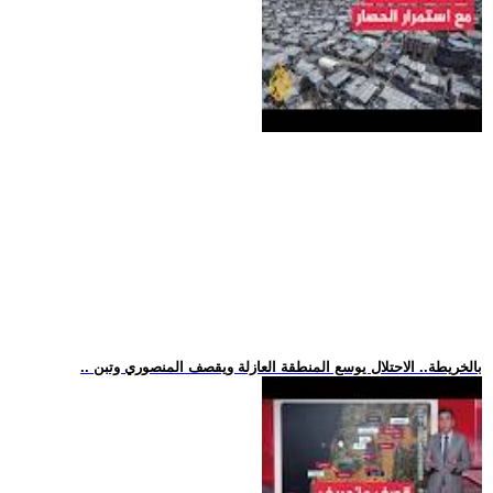
.. بالخريطة.. الاحتلال يوسع المنطقة العازلة ويقصف المنصوري وتبن