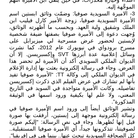
اعتداء وحيازة مخدرات، في حين ينفي ابن الأميرة التهم
الموجَّهة إليه.
3- الاميرة السويدية صوفيا: وضمّت وثائق ابستين اسم
الأميرة السويدية صوفيا، زوجة الأمير كارل فيليب ابن
الملك وشقيق ولية العهد. وبحسب ما أظهرته الوثائق،
وُجهت دعوة إلى الأميرة صوفيا بصفتها ضيفة شخصية
لإبستين لحضور عرض مسرحية لي ميزيرابل على
مسرح برودواي في نيويورك عام 2012، كما نشرت
وسائل إعلامية عدة أبرزها SVT وإكسبريسن. إلا أن
الديوان الملكي السويدي أكد أن الأميرة لم تحضر هذا
العرض. وجاء في رسالة إلكترونية بعثت بها إدارة الإعلام
في الديوان الملكي إلى وكالة TT: “الأميرة صوفيا تفيد
بأنها لم تشارك في عرض الفيلم الذي ذكرت إكسبريسن
تفاصيله. وكانت الأميرة متواجدة في السويد في التاريخ
المعني، ولا علم لها بكيفية ورود اسمها في الوثيقة
المذكورة”.
وتشير الوثائق أيضاً إلى ورود اسم الأميرة صوفيا في
رسالة إلكترونية موجهة إلى إبستين، أُرفقت بها صورة
قيل إنها تُظهرها. وجاء في نص الرسالة: "إليكم صورة
لصوفيتنا، تتذكرونها جيداً، أي الأميرة صوفيا المستقبلية..
كل الصحافة السويدية تبحث عنها.. بينما هي في إفريقيا".