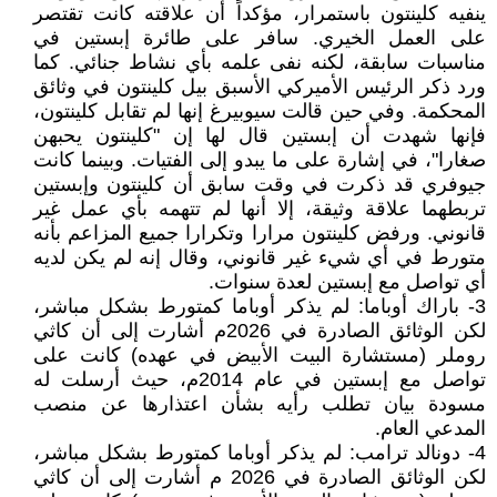
ينفيه كلينتون باستمرار، مؤكداً أن علاقته كانت تقتصر
على العمل الخيري. سافر على طائرة إبستين في
مناسبات سابقة، لكنه نفى علمه بأي نشاط جنائي. كما
ورد ذكر الرئيس الأميركي الأسبق بيل كلينتون في وثائق
المحكمة. وفي حين قالت سيوبيرغ إنها لم تقابل كلينتون،
فإنها شهدت أن إبستين قال لها إن "كلينتون يحبهن
صغارا"، في إشارة على ما يبدو إلى الفتيات. وبينما كانت
جيوفري قد ذكرت في وقت سابق أن كلينتون وإبستين
تربطهما علاقة وثيقة، إلا أنها لم تتهمه بأي عمل غير
قانوني. ورفض كلينتون مرارا وتكرارا جميع المزاعم بأنه
متورط في أي شيء غير قانوني، وقال إنه لم يكن لديه
أي تواصل مع إبستين لعدة سنوات.
3- باراك أوباما: لم يذكر أوباما كمتورط بشكل مباشر،
لكن الوثائق الصادرة في 2026م أشارت إلى أن كاثي
روملر (مستشارة البيت الأبيض في عهده) كانت على
تواصل مع إبستين في عام 2014م، حيث أرسلت له
مسودة بيان تطلب رأيه بشأن اعتذارها عن منصب
المدعي العام.
4- دونالد ترامب: لم يذكر أوباما كمتورط بشكل مباشر،
لكن الوثائق الصادرة في 2026 م أشارت إلى أن كاثي