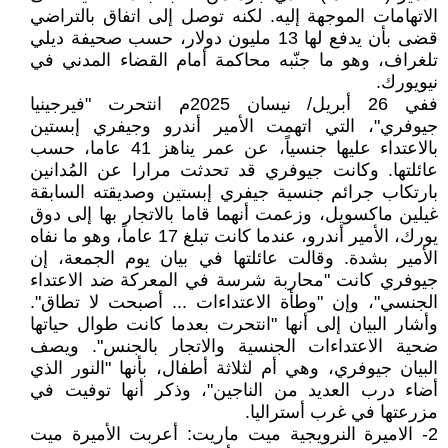
الاتهامات الموجهة إليه. لكنه توصل إلى اتفاق بالتراضي
قضى بأن يدفع لها 13 مليون دولار، حسب صحيفة ديلي
تلغراف، وهو ما جنّبه محاكمة أمام القضاء المدني في
نيويورك.
ففي 26 أبريل/ نيسان 2025م انتحرت "فيرجينيا
جيوفري"، التي اتهمت الأمير أندرو وجيفري إبستين
بالاعتداء عليها جنسياً، عن عمر يناهز 41 عاما، حسب
عائلتها. وكانت جيوفري قد تحدثت مرارا عن المُدانين
بارتكاب جرائم جنسية جيفري إبستين وصديقته السابقة
غيلين ماكسويل، وزعمت أنهما قاما بالاتجار بها إلى دوق
يورك، الأمير أندرو، عندما كانت تبلغ 17 عاماً، وهو ما نفاه
الأمير بشدة. وقالت عائلتها في بيان يوم الجمعة، إن
جيوفري كانت "محاربة شرسة في المعركة ضد الاعتداء
الجنسي"، وإن "وطأة الاعتداءات ... أصبحت لا تطاق".
وأشار البيان إلى أنها "انتحرت بعدما كانت طوال حياتها
ضحية الاعتداءات الجنسية والاتجار بالجنس". ويصف
البيان جيوفري، وهي أم لثلاثة أطفال، بأنها "النور الذي
أضاء درب العديد من الناجين"، وذكر أنها توفيت في
مزرعتها في غرب أستراليا.
2- الاميرة النرويجية ميت ماريت: أعربت الأميرة ميت