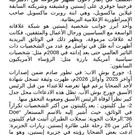
فرجينيا جوفري على إبستين وعشيقته وشريكته السابقة
غيلاين ماكسويل، وهي ابنة روبرت ماكسويل صاحب
الإمبراطورية الإعلامية البريطانية.
وأحد أبرز جوانب شخصية إبستين هو شبكة علاقاته
الواسعة مع السياسيين ورجال الأعمال والمثقفين، فكانت
له علاقات مرموقة، ويظهر ذلك في الوثائق البريدية
أظهرت أنه ظل في تواصل مع عدد من الشخصيات ذات
التاثير العالمي حتى بعد إدانته في 2008م مثل: شخصيات
سياسية أمريكية بارزة مثل: الرؤساء الأمريكيون
السابقون:
1- جورج بوش الاب: في تطور صادم ضمن إصدارات
أواخر 2025 وأوائل 2026م، ظهرت وثيقة تسجل شهادة
لأحد الضحايا يزعم فيها تعرضه للاعتداء من قبل الرئيس
الأسبق جورج بوش الأب. تظل هذه الادعاءات محل جدل
كبير نظراً لوفاة الرئيس الأسبق وصعوبة التحقق منها.
2- بيل كلينتون : يعد كلينتون من أكثر الشخصيات تكراراً
في الوثائق، حيث أُشير إليه بالاسم المستعار “Doe
36”:الرحلات الجوية: سجلات الطيران أثبتت قيام كلينتون
بأكثر من 26 رحلة على طائرة إبستين. زيارات الجزيرة:
ادعت بعض الضحايا رؤيته في جزيرة إبستين، وهو ما