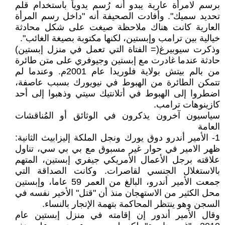
برسم لامرأة عارية يبدو أنه رُسم يدوياً باستخدام قلم
تحديد سميك". وأفادت الصحيفة أنه "داخل رسم المرأة
العارية كانت هناك ملاحظة صيغت على شكل محادثة
خيالية بين ترامب وإبستين، لكنها مكتوبة بصيغة الغائب".
وذكرت سيوبيرغ(= الفتاة التي تعمل في منزل إبستين)
حادثة عندما غادرت مع إبستين وجيوفري على متن طائرة
من بالم بيتش بولاية فلوريدا عام 2001م. وعندما لم
تتمكن الطائرة من الهبوط في نيويورك بسبب عاصفة،
اضطروا إلى الهبوط في أتلانتيك سيتي وذهبوا إلى أحد
كازينوهات ترامب.
سياسيون آخرون يذكرون في الوثائق أو المُناقشات
العامة
1- الأمير أندرو دوق يورك ونجل الملكة إليزابيث الثانية:
ظهر الامير في حوار غير مسبوق مع بي بي سي، تناول
علاقته برجل الأعمال الأمريكي جيفري إبستين، المتهم
بالاستغلال الجنسي لقاصرات. وكانت الصداقة التي
جمعت الأمير أندرو، البالغ من العمر 59 عاما، وإبستين
محل الكثير من الاستهجان منذ أن "قتل" الأخير نفسه في
السجن وهو ينتظر المحاكمة بتهمة الإتجار بالنساء.
وقال الأمير أندور إن إقامته في منزل إبستين عام