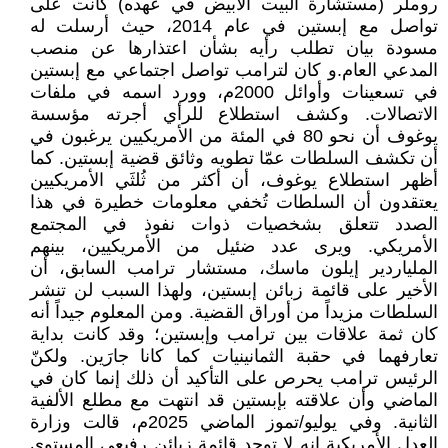
روملر (مستشارة البيت الأبيض في عهده) كانت على
تواصل مع إبستين في عام 2014، حيث أرسلت له
مسودة بيان تطلب رأيه بشأن اعتذارها عن منصب
المدعي العام.و كان لترامب تواصل اجتماعي مع إبستين
في تسعينات وأوائل 2000م، وورد اسمه في ملفات
الاتصالات. وكشف استطلاع للرأي أجرته مؤسسة
يوغوف أن نحو 80 في المئة من الأمريكيين يرغبون في
أن تكشف السلطات عمّا تطويه وثائق قضية إبستين. كما
أظهر استطلاع يوغوف، أن أكثر من ثُلثَي الأمريكيين
يعتقدون أن السلطات تُخفي معلومات خطيرة في هذا
الصدد تتعلق بشخصيات ذوات نفوذ في المجتمع
الأمريكي. ويرى عدد ضئيل من الأمريكيين، بينهم
الملياردير إيلون ماسك، مستشار ترامب السابق، أن
الأخير على قائمة زبائن إبستين، ولهذا السبب لن تنشر
السلطات مزيداً من أوراق القضية. ومن المعلوم جيداً أنه
كان ثمة علاقات بين ترامب وإبستين؛ وقد كانت بداية
تعارفهما في حقبة الثمانينيات كما كانا جارَين. ولكنّ
الرئيس ترامب يحرص على التأكيد أن ذلك إنما كان في
الماضي وأن علاقته بإبستين قد انتهت مع مطلع الألفية
الثانية. وفي يوليو/تموز الماضي 2025م، قالت وزارة
العدل الأمريكية إنه لا توجد قائمة زبائن رفيعي المستوى