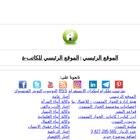
الموقع الرئيسي
الموقع الرئيسي للكاتب-ة
|
تابعونا على:
بنترست
تيلكرام
لينكدإن
الانستغرام
RSS
اليوتيوب
التويتر
الفيسبوك
الموقع الرئيسي
أخبار عامة
هيئة ادارة الحوار المتمدن - للإتصال بنا
وكالة أنباء المرأة
إحصائيات مؤسسة الحوار المتمدن
اخبار الأدب والفن
قواعد النشر
وكالة أنباء اليسار
ابرز كتاب / كاتبات الحوار المتمدن
وكالة أنباء العلمانية
يوتيوب التمدن
وكالة أنباء العمال
مكتبة التمدن
وكالة أنباء حقوق الإنسان
عدد الزوار: 3,427,295,565
اخبار الرياضة
اضافة موضوع جديد
اخبار الاقتصاد