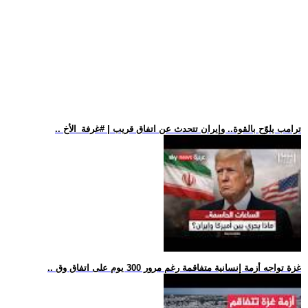
.. ترامب يلوّح بالقوة.. وإيران تتحدث عن اتفاق قريب | #غرفة_الأخ
.. غزة تواجه أزمة إنسانية متفاقمة رغم مرور 300 يوم على اتفاق وق