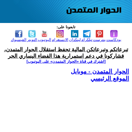
تابعونا على:
بودكاست
بنترست
تيلكرام
لينكدإن
الانستغرام
اليوتيوب
التويتر
الفيسبوك
تبرعاتكم وتبرعاتكن المالية تحفظ استقلال الحوار المتمدن،
فشاركونا في دعم استمرارية هذا الفضاء اليساري الحر
[اشترك في قناة ‫«الحوار المتمدن» على اليوتيوب]
الحوار المتمدن - موبايل
الموقع الرئيسي