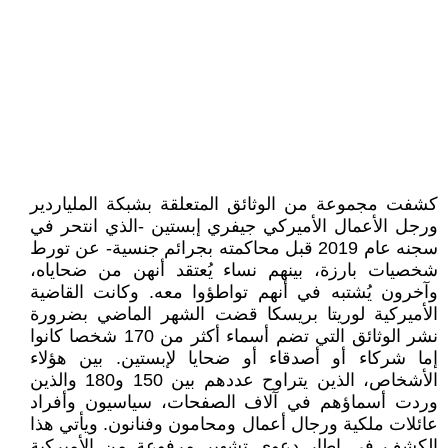
كشفت مجموعة من الوثائق المتعلقة بشبكة الملياردير
ورجل الأعمال الأميركي جيفري إبستين -الذي انتحر في
سجنه عام 2019 قبل محاكمته بجرائم جنسية- عن تورط
شخصيات بارزة، بينهم نساء يُعتقد أنهن من ضحاياه،
وآخرون يُشتبه في أنهم تواطؤوا معه. وكانت القاضية
الأميركية لوريتا بريسكا قضت الشهر الماضي بضرورة
نشر الوثائق التي تضم أسماء أكثر من 170 شخصا كانوا
إما شركاء أو أصدقاء أو ضحايا لإبستين. بين هؤلاء
الأشخاص، الذين يتراوح عددهم بين 150 و180 والذين
وردت أسماؤهم في آلاف الصفحات، سياسيون وأفراد
عائلات ملكية ورجال أعمال ومحامون وفنانون. ويأتي هذا
الكشف في إطار دعوى تشهير مرفوعة من الأميركية