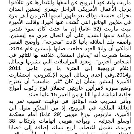
ماريت ولية عهد النرويج عن أسفها واعتذارها عن علاقتها
برجل الأعمال الأمريكي الراحل جيفري إبستين المدان
بجرائم جنسية، وذلك بعد ظهور اسمها أكثر من ألف مرة
في ملايين الوثائق التي كُشف عنها أخيرا. وقالت الأميرة
ميت ماريت (52 عاما) إن ما حدث كان سوء تقدير،
مؤكدة ندمها الشديد على أي اتصال جرى مع إبستين،
واصفة تلك العلاقة بأنها كانت "محرجة". وأوضح القصر
الملكي أن ولية العهد قطعت صلتها بإبستين عام 2014،
بعدما شعرت أنه "يحاول استغلال علاقته بها للتأثير في
أشخاص آخرين". وتعود المراسلات التي نشرتها وسائل
إعلام نرويجية إلى الفترة ما بين عامي 2011
و2014.وفي إحدى رسائل البريد الإلكتروني، استشارت
الأميرة إبستين بشأن إن كان "غير مناسب" أن تقترح
وضع صورة لامرأتين عاريتين تحملان لوح ركوب أمواج
خلفية لشاشة ابنها البالغ من العمر 15 عاما حينئذ.
ويأتي تسريب هذه الوثائق في توقيت عصيب تمر به
العائلة الملكية في النرويج، إذ من المقرَّر مثول ابن
الأميرة، ماريوس بورغ هويبي (29 عاما) أمام محكمة
أوسلو الجزئية . ويواجه هويبي اتهامات بارتكاب 38
جريمة، تشمل اغتصاب أربع نساء، إضافة إلى قضايا