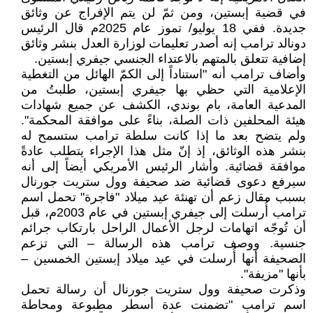
في قضية إبستين، ومن ثمّ لن يتم الإفراج عن وثائق
جديدة. ففي 18 يوليو/ تموز عام 2025م قال الرئيس
دونالد ترامب إنه أصدر تعليمات لوزارة العدل بنشر وثائق
إضافية تتعلق بالمتهم بالاعتداء الجنسي جيفري إبستين.
وأضاف ترامب أنه "استناداً إلى الكمّ الهائل من التغطية
الإعلامية التي حظي بها جيفري إبستين، طلبتُ من
المدعية العامة، بام بوندي، الكشف عن جميع شهادات
هيئة المحلفين ذات الصلة، بناءً على موافقة المحكمة".
ولم يتضح بعد ما إذا كانت سلطة ترامب ستسمح له
بنشر هذه الوثائق، إذ إنّ مثل هذا الإجراء يتطلب عادةً
موافقة قضائية. وأشار الرئيس الأمريكي أيضاً إلى أنه
سيرفع دعوى قضائية ضد صحيفة وول ستريت جورنال
بسبب مقال زعم أن تهنئة عيد ميلاد "فاجرة" تحمل اسم
ترامب أُرسلت إلى جيفري إبستين في عام 2003م، قبل
أن تُوجّه اتهامات لرجل الأعمال الراحل بارتكاب جرائم
جنسية. ووصف ترامب هذه الرسالة – التي تزعم
الصحيفة أنها أُرسلت في عيد ميلاد إبستين الخمسين –
بأنها "مزيفة".
وذكرت صحيفة وول ستريت جورنال أن رسالة تحمل
اسم ترامب "تضمنت عدة أسطر مطبوعة ومحاطة