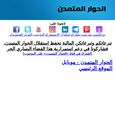
تابعونا على:
بودكاست
بنترست
تيلكرام
لينكدإن
الانستغرام
اليوتيوب
التويتر
الفيسبوك
تبرعاتكم وتبرعاتكن المالية تحفظ استقلال الحوار المتمدن،
فشاركونا في دعم استمرارية هذا الفضاء اليساري الحر
[اشترك في قناة ‫«الحوار المتمدن» على اليوتيوب]
الحوار المتمدن - موبايل
الموقع الرئيسي