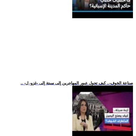
.. -صناعة الخوف-.. كيف تحول عبور المهاجرين إلى سبتة إلى -غزو- ل