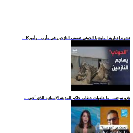
.. نشرة إخبارية | مليشيا الحوثي تقصف النازحين في مأرب.. وأميركا
.. -غزو سبتة-... ما خلفيات خطاب حاكم المدينة الإسبانية الذي أعق