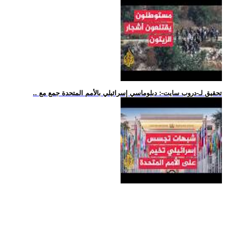
.. تحقيق لـ-دروب سايت-: دبلوماسي إسرائيلي بالأمم المتحدة جمع مع