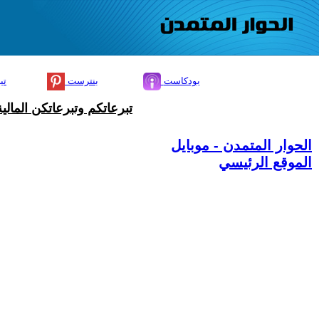
بودكاست
بنترست
تي
تبرعاتكم وتبرعاتكن المال
الحوار المتمدن - موبايل
الموقع الرئيسي