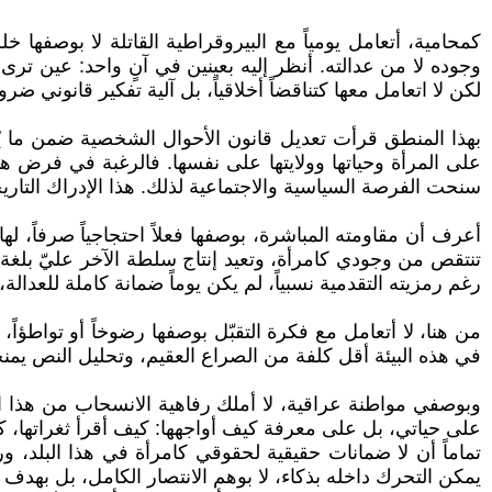
كمحامية، أتعامل يومياً مع البيروقراطية القاتلة لا بوصفها خل
وجوده لا من عدالته. أنظر إليه بعينين في آنٍ واحد: عين ترى
لكن لا اتعامل معها كتناقضاً أخلاقياً، بل آلية تفكير قانوني ض
بهذا المنطق قرأت تعديل قانون الأحوال الشخصية ضمن ما ي
سنحت الفرصة السياسية والاجتماعية لذلك. هذا الإدراك التاري
أعرف أن مقاومته المباشرة، بوصفها فعلاً احتجاجياً صرفاً، 
رغم رمزيته التقدمية نسبياً، لم يكن يوماً ضمانة كاملة للعدال
من هنا، لا أتعامل مع فكرة التقبّل بوصفها رضوخاً أو تواطؤاً،
في هذه البيئة أقل كلفة من الصراع العقيم، وتحليل النص ي
وبوصفي مواطنة عراقية، لا أملك رفاهية الانسحاب من هذا ا
على حياتي، بل على معرفة كيف أواجهها: كيف أقرأ ثغراتها، 
تماماً أن لا ضمانات حقيقية لحقوقي كامرأة في هذا البلد، و
يمكن التحرك داخله بذكاء، لا بوهم الانتصار الكامل، بل بهدف