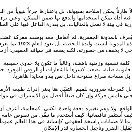
لاً طارئاً يمكن إصلاحه بسهولة، بل باعتبارها جزءاً بنيوياً من
 فيه أداة يمكن استخدامها والدفع بها ضمن الممكن، وعين ترى ف
رورية في بيئة لا تعمل بالمثاليات، بل بقدرة الفاعل فيها على ا
ُعرف بالمدونة الجعفرية. لم أتعامل معه بوصفه معركة غضب 
على المرأة وحياتها وو
خي لا يخفف من خطورته، لكنه يضعه في سياقه الحقيقي: أزمة متج
لها كلفة نفسية وزمنية باهظة، وغالباً ما تكون بلا جدوى حقي
ة، بل مساحة صراع مفتوحة داخل نص يبدو محايداً ظاهرياً.
 بل كمرحلة ضرورية للفهم. التقبّل هنا يعني إدراك طبيعة الأزم
منحني هامش حركة وإن كان ضيقاً أفضل من الاستنزاف في مواج
لواقع، ولا وهم تغييره دفعة واحدة. لكنني، كمحامية، أعرف 
كيف أستثمر تناقضاتها، كيف أستخدم ما تبقّى من نصوص عامة 
ربما لا ضمانات راسخة لحقوقي كإنسانة في هذا العالم عموماً.
 تقليل الضرر وتأجيل الخسارة قدر الإمكان