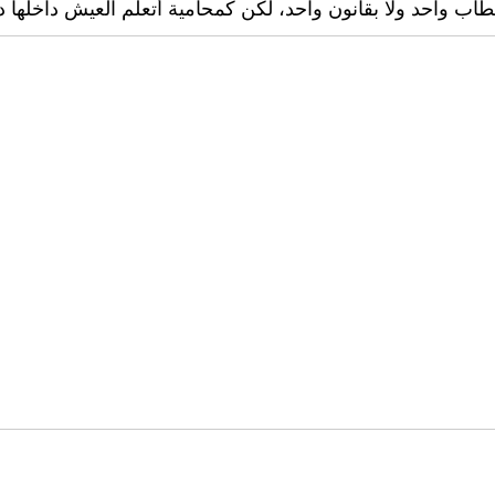
ب واحد ولا بقانون واحد، لكن كمحامية أتعلم العيش داخلها دو