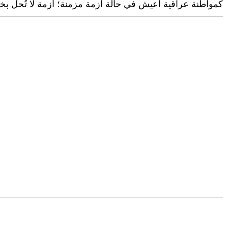
كمواطنة عراقية اعيش في حالة أزمة مزمنة؛ أزمة لا تُحل بخطا