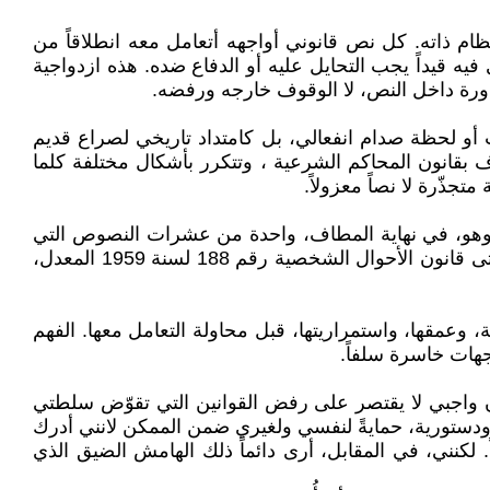
 النظام ذاته. كل نص قانوني أواجهه أتعامل معه انطلاقاً من
يه قيداً يجب التحايل عليه أو الدفاع ضده. هذه ازدواجية
لمناورة داخل النص، لا الوقوف خارجه ورفضه.
أو لحظة صدام انفعالي، بل كامتداد تاريخي لصراع قديم
لايتها على نفسها. فالرغبة في فرض هذه المدونة ليست وليدة اللحظة، بل تعود للعام 1923 بما يعرف بقانون المحاكم الشرعية ، وتتكرر بأشكال مختلفة كلما
ذّرة لا نصاً معزولاً.
قية. وهو، في نهاية المطاف، واحدة من عشرات النصوص التي
تنتقص من وجودي كامرأة، وتعيد إنتاج سلطة الآخر عليّ بلغة قانونية صلبة، يصعب كسرها بالشعارات أو الرفض المجرد. حتى قانون الأحوال الشخصية رقم 188 لسنة 1959 المعدل،
ة، وعمقها، واستمراريتها، قبل محاولة التعامل معها. الفهم
هات خاسرة سلفاً.
أن واجبي لا يقتصر على رفض القوانين التي تقوّض سلطتي
ودستورية، حمايةً لنفسي ولغيري ضمن الممكن لانني أدرك
 لكنني، في المقابل، أرى دائماً ذلك الهامش الضيق الذي