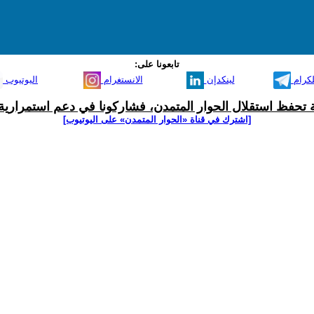
تابعونا على:
لكرام
لينكدإن
الانستغرام
اليوتيوب
ية تحفظ استقلال الحوار المتمدن، فشاركونا في دعم استمرارية 
[اشترك في قناة ‫«الحوار المتمدن» على اليوتيوب]