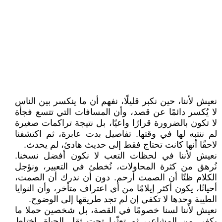
نعيش لأننا، حين نكبر قليلًا، نفهم أن ما ينكسر بين الناس
لا يُكسر دائمًا عن قصد، وأن المسافات التي تتسع فجأة
لا تكون بالضرورة قرارًا واعيًا، بل نتيجة تراكمات صغيرة
لم ننتبه لها في وقتها. تفاصيل بدت عابرة، ثم اكتشفنا
لاحقًا أنها كانت تحتاج فقط إلى حديث هادئ، لم يحدث.
نعيش لأننا في لحظات التعب لا نكون أفضل نسخنا.
نُرهق من كثرة المحاولات، نُخطئ في التعبير، ونؤجل
الكلام ظنًا أن الصمت أرحم. دون أن ندرك أن الصمت،
أحيانًا، يكون أكثر إيلامًا من أي اعتراف متأخر، وأن النوايا
الطيبة وحدها لا تكفي إن لم تجد طريقها إلى الوضوح.
نعيش لأننا لسنا خصومًا في القصة، بل شخصين حملا ما
يكفي من المشاعر، ثم تعثّرا تحت ثقل الحياة. اختلط