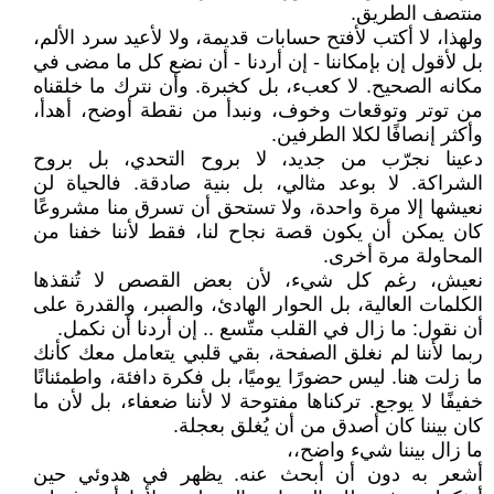
منتصف الطريق.
ولهذا، لا أكتب لأفتح حسابات قديمة، ولا لأعيد سرد الألم،
بل لأقول إن بإمكاننا - إن أردنا - أن نضع كل ما مضى في
مكانه الصحيح. لا كعبء، بل كخبرة. وأن نترك ما خلقناه
من توتر وتوقعات وخوف، ونبدأ من نقطة أوضح، أهدأ،
وأكثر إنصافًا لكلا الطرفين.
دعينا نجرّب من جديد، لا بروح التحدي، بل بروح
الشراكة. لا بوعد مثالي، بل بنية صادقة. فالحياة لن
نعيشها إلا مرة واحدة، ولا تستحق أن تسرق منا مشروعًا
كان يمكن أن يكون قصة نجاح لنا، فقط لأننا خفنا من
المحاولة مرة أخرى.
نعيش، رغم كل شيء، لأن بعض القصص لا تُنقذها
الكلمات العالية، بل الحوار الهادئ، والصبر، والقدرة على
أن نقول: ما زال في القلب متّسع .. إن أردنا أن نكمل.
ربما لأننا لم نغلق الصفحة، بقي قلبي يتعامل معك كأنك
ما زلت هنا. ليس حضورًا يوميًا، بل فكرة دافئة، واطمئنانًا
خفيفًا لا يوجع. تركناها مفتوحة لا لأننا ضعفاء، بل لأن ما
كان بيننا كان أصدق من أن يُغلق بعجلة.
ما زال بيننا شيء واضح،،
أشعر به دون أن أبحث عنه. يظهر في هدوئي حين