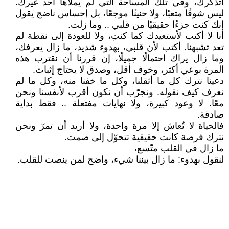
أتذكرك، وفي تلك المساحة التي لم يملأها أحد غيرك.
ليس شوقًا متعبًا، ولا حنينًا موجعًا، بل إحساس ناضج يقول
إنك كنت جزءًا حقيقيًا من قلبي .. وما زلت.
أنا لا أكتب لأستعيدك كما كنتِ، ولا للعودة إلى نقطة لم
تعد تشبهنا. أكتب لأن قلبي، بهدوء شديد، ما زال يعرفك،
وما زال يراك احتمالًا جميلًا، إن قررنا أن نقترب هذه
المرة بوعي أكثر، وخوف أقل، وصدق لا يحتاج إثبات.
دعينا نترك كل ما أثقلنا، وكل ما خفنا منه، وكل ما لم
نعرف كيف نقوله. ونجرّب أن نكون أقرب لأنفسنا ونحن
معًا. لا وعود كبيرة، ولا نهايات مفتعلة .. فقط بداية
صادقة.
فالحياة لا تُعاش إلا مرة واحدة، ولا أريد أن تمرّ ونحن
نترك فرصة كانت حقيقية تتحوّل إلى صمت.
ما زال في القلب متّسع،
لنقول بهدوء: ما زال بيننا شيء، واضح لمن ينصت للقلب.