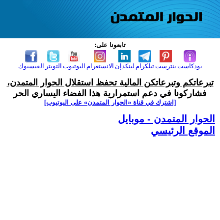
تابعونا على:
بودكاست
بنترست
تيلكرام
لينكدإن
الانستغرام
اليوتيوب
التويتر
الفيسبوك
تبرعاتكم وتبرعاتكن المالية تحفظ استقلال الحوار المتمدن،
فشاركونا في دعم استمرارية هذا الفضاء اليساري الحر
[اشترك في قناة ‫«الحوار المتمدن» على اليوتيوب]
الحوار المتمدن - موبايل
الموقع الرئيسي