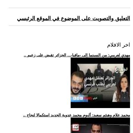
التعليق والتصويت على الموضوع في الموقع الرئيسي
اخر الافلام
.. مهدي لعريبي: من السينما إلى -مافيا-... الجزائر تقبض على زعيم
.. محمد علام وهيثم سعيد: ألبوم محمد عدوية الجديد استكمالا لنجاح