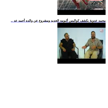
.. محمد عدوية يكشف كواليس ألبومه الجديد ومشروع عن والده أحمد عد