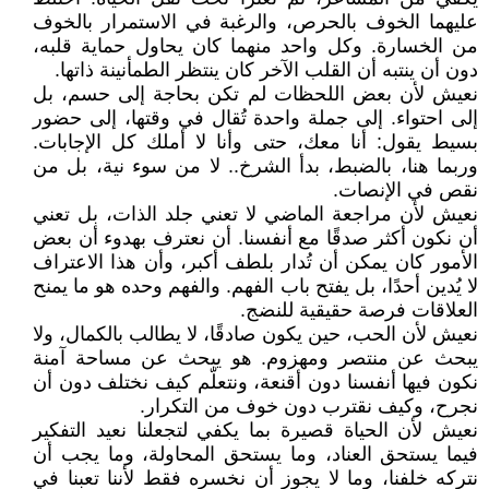
عليهما الخوف بالحرص، والرغبة في الاستمرار بالخوف
من الخسارة. وكل واحد منهما كان يحاول حماية قلبه،
دون أن ينتبه أن القلب الآخر كان ينتظر الطمأنينة ذاتها.
نعيش لأن بعض اللحظات لم تكن بحاجة إلى حسم، بل
إلى احتواء. إلى جملة واحدة تُقال في وقتها، إلى حضور
بسيط يقول: أنا معك، حتى وأنا لا أملك كل الإجابات.
وربما هنا، بالضبط، بدأ الشرخ.. لا من سوء نية، بل من
نقص في الإنصات.
نعيش لأن مراجعة الماضي لا تعني جلد الذات، بل تعني
أن نكون أكثر صدقًا مع أنفسنا. أن نعترف بهدوء أن بعض
الأمور كان يمكن أن تُدار بلطف أكبر، وأن هذا الاعتراف
لا يُدين أحدًا، بل يفتح باب الفهم. والفهم وحده هو ما يمنح
العلاقات فرصة حقيقية للنضج.
نعيش لأن الحب، حين يكون صادقًا، لا يطالب بالكمال، ولا
يبحث عن منتصر ومهزوم. هو يبحث عن مساحة آمنة
نكون فيها أنفسنا دون أقنعة، ونتعلّم كيف نختلف دون أن
نجرح، وكيف نقترب دون خوف من التكرار.
نعيش لأن الحياة قصيرة بما يكفي لتجعلنا نعيد التفكير
فيما يستحق العناد، وما يستحق المحاولة، وما يجب أن
نتركه خلفنا، وما لا يجوز أن نخسره فقط لأننا تعبنا في