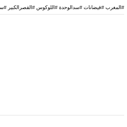
#المغرب #فيضانات #سدالوحدة #اللوكوس #القصرالكبير #سب