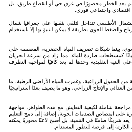
يث لم يعد الخطر محصورًا في غرق حي أو انقطاع طريق، بل
و" اقتصادي واجتماعي فوري.
شمال الأطلسي تتداخل لتلقي بثقلها على جغرافيا شمال
رياح والضغط الجوي بطريقة لا يمكن التنبؤ بها إلا باستخدام
وى، بينما شبكات تصريف المياه الحضرية، المصممة على
يانًا كمسطحات طاردة للماء، مما زاد من سرعة الجريان
 البنية التقليدية وحدها لم يعد كافيًا لمواجهة التطرف
من الحقول الزراعية، وغمرت المياه الأراضي الرطبة، ما
الغذائي والإنتاج الزراعي، وهو ما يضيف بعدًا استراتيجيًا
جعة شاملة لكيفية التعايش مع هذه الظواهر. مواجهة
ادرة على امتصاص الصدمات الجوية، إضافة إلى دمج التعليم
 فيضانات 2026 هي نداء استيقاظ صارخ: المناخ لم يعد شريكًا صامتًا في التنمية، بل أصبح لاعبًا محوريًا يمكنه
الكارثة إلى فرصة للتطور المستدام.