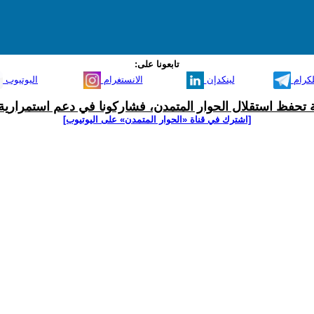
تابعونا على:
لكرام
لينكدإن
الانستغرام
اليوتيوب
ية تحفظ استقلال الحوار المتمدن، فشاركونا في دعم استمرارية 
[اشترك في قناة ‫«الحوار المتمدن» على اليوتيوب]