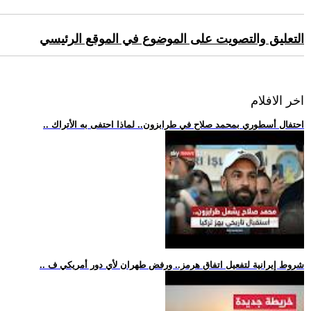
التعليق والتصويت على الموضوع في الموقع الرئيسي
اخر الافلام
.. احتفال أسطوري بمحمد صلاح في طرابزون.. لماذا احتفى به الأتراك
.. شروط إيرانية لتفعيل اتفاق هرمز.. ورفض طهران لأي دور أمريكي ف