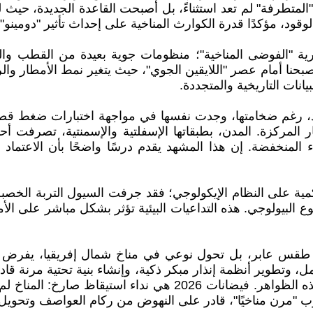
 "المتطرفة" لم تعد استثناءً، بل أصبحت القاعدة الجديدة، ح
لوقود، مؤكدًا قدرة الكوارث المناخية على إحداث تأثير "دومين
ية "الفوضى المناخية"؛ منظومات جوية بعيدة من القطب وال
 أصبحنا أمام عصر "اللايقين الجوي"، حيث يتغير نمط الأمطار وال
انات التاريخية والمتجددة.
ود، رغم ضخامتها، وجدت نفسها في مواجهة اختبارات ضغط قص
مركزة. المدن، بطبقاتها الإسفلتية والإسمنتية، تصرفت أح
منخفضة. إن هذا المشهد يقدم درسًا واضحًا بأن الاعتماد على
ة على النظام الإيكولوجي؛ فقد جرفت السيول التربة الخصبة 
البيولوجي. هذه التداعيات البيئية تؤثر بشكل مباشر على الأمن 
س عابر، بل تحول نوعي في مناخ شمال إفريقيا، يفرض مرا
ل، وتطوير أنظمة إنذار مبكر ذكية، وإنشاء بنية تحتية مرنة ق
المناخي في السياسات الوطنية لتعزيز وعي السكان بخطر هذه الظواهر.
ب "مرن مناخيًا"، قادر على النهوض من ركام العواصف وتحويل 