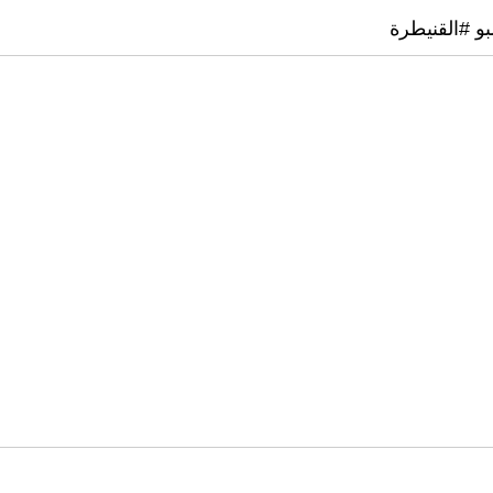
و #القنيطرة