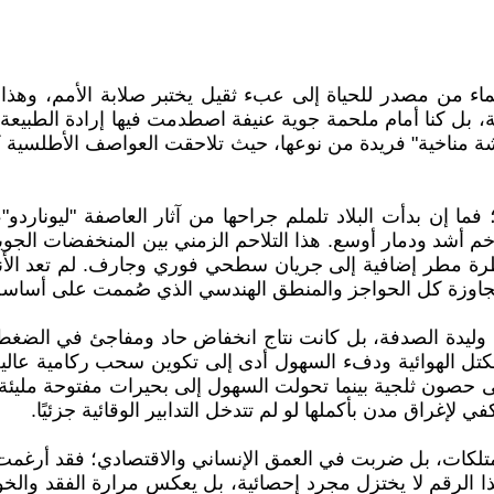
السماء من مصدر للحياة إلى عبء ثقيل يختبر صلابة الأمم، و
 بل كنا أمام ملحمة جوية عنيفة اصطدمت فيها إرادة الطبيعة ب
ناخية" فريدة من نوعها، حيث تلاحقت العواصف الأطلسية كأموا
ما إن بدأت البلاد تلملم جراحها من آثار العاصفة "ليوناردو"،
بزخم أشد ودمار أوسع. هذا التلاحم الزمني بين المنخفضات الجو
رة مطر إضافية إلى جريان سطحي فوري وجارف. لم تعد الأنه
اوزة كل الحواجز والمنطق الهندسي الذي صُممت على أساسه ا
 تكن وليدة الصدفة، بل كانت نتاج انخفاض حاد ومفاجئ في الض
الكتل الهوائية ودفء السهول أدى إلى تكوين سحب ركامية عالي
حصون ثلجية بينما تحولت السهول إلى بحيرات مفتوحة مليئة ب
 هذا الرقم لا يختزل مجرد إحصائية، بل يعكس مرارة الفقد و