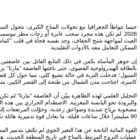
حينما تتواطأ الجغرافيا مع تحولات المناخ الكبرى، تتحول 
2026. لم تكن هذه مجرد سحب عابرة أو زخات مطر موسمية،
الغيث لمواجهة شبح الجفاف، وجد نفسه فجأة في قلب "كماشة م
الممكن التعامل معه بالأدوات التقليدية.
إن جوهر المأساة يكمن في ذلك التتابع القاتل بين عاصفتين؛ ف
بالطاقة الهيدرولوجية القصوى، حتى باغتتها العاصفة "مارتا" 
السيول؛ فدخلت التربة في حالة تشبع كلي، مما حول كل قط
كاسرة، اجتاحت مدن الشمال من طنجة إلى القصر الكبير، متج
التحليل العلمي لهذه الظاهرة يبيّن أن العاصفة "مارتا" لم
والبرودة نحو اليابسة المغربية. الاصطدام الحراري بين هذه 
مصحوبة برياح شديدة وصواعق رعدية، وحوّلت المرتفعات إلى 
90 ميليمتراً خلال ساعات قليلة، ما يعادل قوة تدميرية هائلة تكفي لإغراق مدن بأكملها لو لم تتدخل التدابير الوقائية جزئيًا.
عمليات النزوح المرتبط بالمناخ في تاريخ المنطقة الحديث.