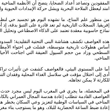
المفقودين وتصاعد أعداد الضحايا، يتضح أن الأنظمة المناخية
امتد ليعطل الملاحة البحرية ويشل حركة الإمدادات الحيوية وا
من منظور علم المناخ، ما نشهده اليوم هو تجسيد حي لنظر
إفريقيا. السجلات التاريخية لم تعد قادرة على التنبؤ بدقة، إذ
نماذج حاسوبية معقدة تعتمد على الذكاء الاصطناعي وتحليل البي
هذه العواصف تكشف هشاشة البنى التحتية التقليدية؛ السد
أساس هطولات تاريخية متوسطة، فشلت في احتواء الأمطار ال
السطحي وزاد من حجم السيول العنيفة التي اجتاحت الأحياء ال
المناخي.
أما على المستوى البيئي، فالعواصف كشفت عن تأثيرات تراكمي
أدى إلى اختلال مؤقت في سلاسل الغذاء المحلية وفقدان التنوع 
للكارثة لا يمكن تجاهله.
في المحصلة، ما يجري في المغرب اليوم ليس مجرد حدث طق
العواصف القادمة تتطلب إعادة هندسة المجال العمراني بالكام
إعادة ضبط الساعة الحضارية للبلاد، وهو ما يستوجب بناء مغر