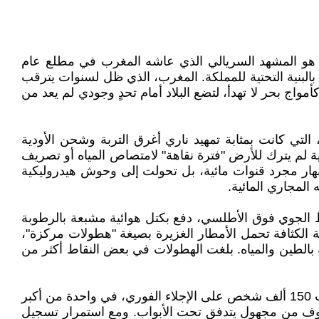
هذا هو المشهد السريالي الذي عاشه المغرب في مطلع عام
البنية التحتية للمملكة. المغرب، الذي ظل لسنوات يترقب
ج بحر لا تهدأ، لتضع البلاد أمام تحدٍ وجودي لم يعد من
 التي كانت بمثابة تمهيد ناري أغرق التربة وشحن الأودية
ية لم يترك للأرض "فترة نقاهة" لامتصاص المياه أو تصريف
ار مجرد قنوات مائية، بل تحولت إلى وحوش هيدروليكية
لمجاري المائية.
غط الجوي فوق الأطلسي، دفع بكتل هوائية مشبعة بالرطوبة
ة الكثافة تحمل الأمطار الغزيرة بصيغة "هطولات مركزة"،
الطين والمياه. بلغت الهطولات في بعض النقاط أكثر من
القوة المائية الناتجة عن هذا التغير الجوي لم تكتفِ بتدمير الممتلكات، بل ضربت في العمق الإنساني والاقتصادي؛ فقد أرغمت 150 ألف شخص على الإجلاء الفوري، في واحدة من أكبر
الخوف من مجهول يتدفق تحت الأبواب. ومع استمرار تسجيل