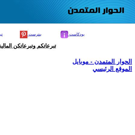
بودكاست
بنترست
تي
تبرعاتكم وتبرعاتكن المال
الحوار المتمدن - موبايل
الموقع الرئيسي