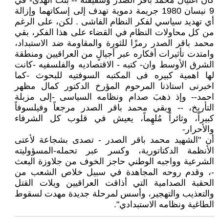
كان اغتيال محمد باقر الصدر وشقيقته -- بنت الهدى- في
9 نيسان 1980 جريمة دموية تهدف إلى إسكاتهما وإزالة
أي تهديد سياسي لفكر النظام الفاشى . لكن، على الرغم
من كل محاولات النظام في القضاء على هذا الفكر، بقي
محمد باقر الصدر رمزًا للثورة والمقاومة ضد الاستبداد،
وامتدت تأثيرات أفكاره عبر أجيالٍ من العراقيين ومنطقة
الشرق الأوسط وان- كتبه - الاقتصاديه والفلسفيه -كانت
لها اهمية كبيره فى المكتبه السوفتيه للبحوث -كما
اخبرنى استاذنا المرحوم المؤرخ الدكتور كمال مظهر
احمد-- وإذ ذهبَ صدام ونظامه السياسى -إلى مزبلة
التأريخ، -- وبقي محمد باقر الصدر مرجعاً وفيلسوفاً
كبيراً، وثائراً مُلهِماً، يعيش في قلوب كل الشرفاء
والأحرار-
أن "الشهيد محمد باقر الصدر - تصدى بشجاعة لأعتى
الأنظمة الدكتاتورية، وكسر عبر تحمله-المسؤوليته
الشرعية وواجبه الوطني حاجز الخوف من جلاوزة البعث
-، وقدم روحه المجاهدة في سبيل خلاص الشعب من
الحقبة الصدامية التي أذاقت العراقيين ويلات القتل
والتعذيب والتهجير، وأسس لمرحلة جديدة مهدت لسقوط
الطاغية ونظامه الاستبدادي".