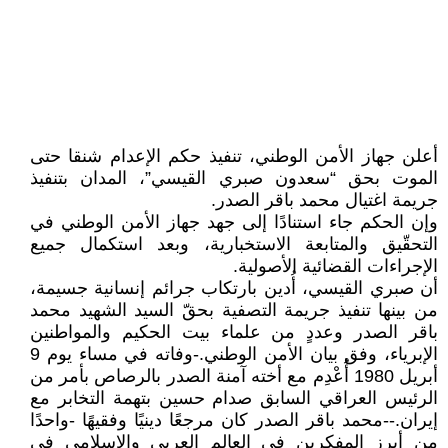
أعلن جهاز الأمن الوطني، تنفيذ حكم الإعدام شنقا حتى
الموت بحق “سعدون صبري القيسي”، المدان بتنفيذ
جريمة اغتيال محمد باقر الصدر.
وإن الحكم جاء استنادًا إلى جهد جهاز الأمن الوطني في
التحقّيق والمتابعة الاستخبارية، وبعد استكمال جميع
الإجراءات القضائية الأصولية.
أن صبري القيسي، أُدين بارتكاب جرائم إنسانية جسيمة،
من بينها تنفيذ جريمة التصفية بحقّ السيد الشهيد محمد
باقر الصدر وعددٍ من علماء بيت الحكيم والمواطنين
الإبرياء، وفق بيان الأمن الوطني.-وفاته في مساء يوم 9
أبريل 1980 أُعْدِم مع أخته آمنة الصدر بالرصاص بأمر من
الرئيس العراقي السابق صدام حسين بتهمة التخابر مع
إيران.--محمد باقر الصدر كان مرجعًا دينيًا وفقيهًا -واحدًا
من أبرز المفكرين في العالم العربي والإسلامي في