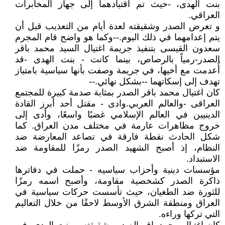
بنت الهدى، -حيث تم اقتيادهما إلى جهاز المخابرات
العراقي.
و تعرض الصدر وشقيقته لعدة أيام من التعذيب قبل أن
يتم إعدامهما في ذلك اليوم.--وكما هو واضح قام المجرم
سعدون القيسى بتنفيذ جريمة اغتيال السيد محمد باقر
الصدر-رمياً بالرصاص، بينما كانت - بنت الهدى -قد
أُعدمت مع أخيها، في جريمة وصفت بأنها سياسية بامتياز
تهدف إلى إسكاتهما --بشكل نهائي.--
كان اغتيال محمد باقر الصدر بمثابة صدمة كبيرة للمجتمع
العراقى -والعالم العربي.وادى - مقتل أحد أبرز القادة
الدينيين في العالم الإسلامي غضبًا واسعًا، وأدى إلى
خروج مظاهرات عارمة في مختلف مدن العراق. كما
شكل الحادث نقطة فارقة في تصاعد المعارضة ضد
النظام، إذ أصبح الشهيد الصدر رمزًا للمقاومة ضد
الاستبداد.
مؤسسات دينية وأحزاب سياسيه - حملت في دفاترها
ذاكرة الصدر كشخصية مقاومة، وأصبح اسمه رمزًا
للثورة ضد الطغيان، حيث تأسست حركات سياسية في
العراق ومنطقة الشرق الأوسط لاحقًا من خلال التعاليم
التي تركها وراءه.