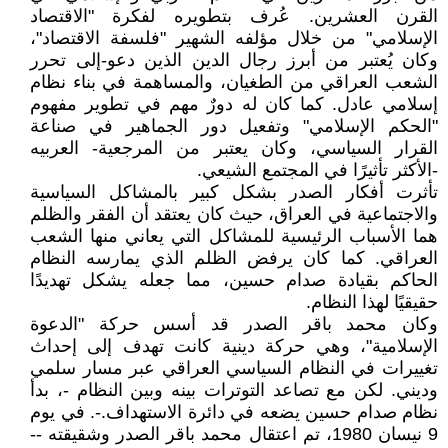
القرن العشرين. عُرف بتطويره لفكرة "الاقتصاد
الإسلامي" من خلال مؤلفه الشهير "فلسفة الاقتصاد"،
وكان يُعتبر من أبرز رجال الدين الذين دعو-إلى تحرر
الشعب العراقي من الطغيان، والمساهمة في بناء نظام
إسلامي عادل. كما كان له دورٌ مهم في تطوير مفهوم
"الحكم الإسلامي" وتفعيل دور الجماهير في صناعة
القرار السياسي، وكان يعتبر من المرجعية- العربيه
-الأكثر تأثيرًا في المجتمع الشيعي.
تأثرت أفكار الصدر بشكل كبير بالمشاكل السياسية
والاجتماعية في العراق، حيث كان يعتقد أن الفقر والظلم
هما الأسباب الرئيسية للمشاكل التي يعاني منها الشعب
العراقي. كما كان يرفض الظلم الذي يمارسه النظام
الحاكم بقيادة صدام حسين، مما جعله يشكل تهديدًا
حقيقيًا لهذا النظام.
وكان محمد باقر الصدر قد أسس حركة "الدعوة
الإسلامية"، وهي حركة دينية كانت تهدف إلى إحداث
تغييرات في النظام السياسي العراقي عبر مسار سلمي
وديني. لكن مع تصاعد التوترات بينه وبين النظام -، بدأ
نظام صدام حسين يضعه في دائرة الاستهداف.-. في يوم
9 نيسان 1980، تم اعتقال محمد باقر الصدر وشقيقته --