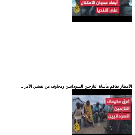
.. الأمطار تفاقم مأساة النازحين السودانيين ومخاوف من تفشي الأمر