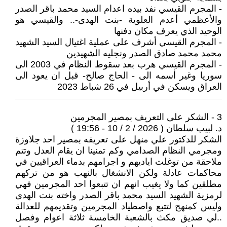
- المجرم القيسي نفد بيده اعدام السيد محمد باقر الصدر
والأعظمي أعدم العلوية -بنت الهدى-.. والقيسي هو
الوحيد الذي يعرف مكان دفنها
- المجرم القيسي أشرف على عملية اغتيال السيد الشهيد
محمد محمد صادق الصدر ونجليه الشهيدين
- المجرم القيسي هرب بعد سقوط النظام في 2003 الى
سوريا وغير أسمه الى - الحاج صالح- قبل ان يعود الى
العراق ويسكن في أربيل في 26 شباط 2023
3 - الشكر على التعريف بمصير المجرمين
د. لبيب سلطان ( 2026 / 2 / 10 - 19:56 )
الشكر للدكتور علي منهل على تعريفه بمصير احد جلاوزة
ومجرمي النظام الصدامي وكم تمنينا ان يقام العدل وتتم
ملاحقة من توغلت اياديهم و اجرامهم بدماء العراقيين في
محاكمات عادلة ولكن الانشغال بالنهب هو من تركهم
مطلقين كما ولا يغيب انهم ان تتبعوا احد المجرمين فهي
لرمزية الشهيد السيد محمد باقر الصدر واخته بنت الهدى
وليس كمنهج لتتبع واصطياد المجرمين وتقديمهم للعدالة
..لي صديق مكث بالشعبة الخامسة ثلاثة اعوام وفصل