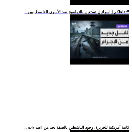
.. تفاعلكم | إسرائيل تستعين بالتماسيح ضد الأسرى الفلسطينيين!!
.. كاتبة أمريكية للجزيرة: وجود الناشطين بالضفة يحد من اعتداءات