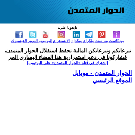
تابعونا على:
بودكاست
بنترست
تيلكرام
لينكدإن
الانستغرام
اليوتيوب
التويتر
الفيسبوك
تبرعاتكم وتبرعاتكن المالية تحفظ استقلال الحوار المتمدن،
فشاركونا في دعم استمرارية هذا الفضاء اليساري الحر
[اشترك في قناة ‫«الحوار المتمدن» على اليوتيوب]
الحوار المتمدن - موبايل
الموقع الرئيسي