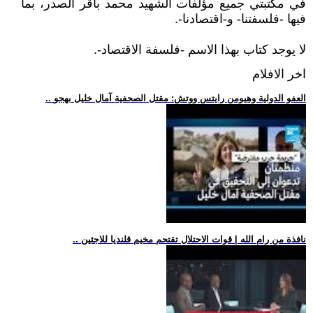
في مكتبتي جميع مؤلفات الشهيد محمد باقر الصدر، بما
فيها -فلسفتنا- و-اقتصادنا-.
لا يوجد كتاب بهذا الاسم -فلسفة الاقتصاد-.
اخر الافلام
.. العفو الدولية وهيومن رايتس ووتش: مقتل الصحفية آمال خليل بهجو
.. نافذة من رام الله | قوات الاحتلال تقتحم مخيم قلنديا للاجئين