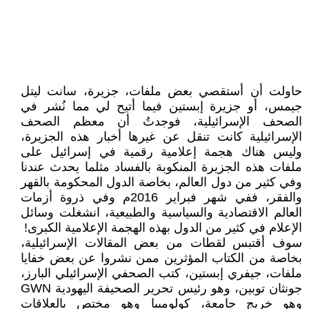
حاولت أن أستقصي بعض ملفات، جزيرة، سانت ليتل
جيمس، أو جزيرة إبستين فيما أتيح لي مما نُشر في
الصحف الإسرائيلية، فوجدتُ أن معظم الصحف
الإسرائيلية كانت تنقل عن غيرها أخبار هذه الجزيرة،
وليس هناك هجمة إعلامية رقمية في إسرائيل على
ملفات هذه الجزيرة المنكوبة بالفساد مثلما يحدث عندنا
وفي كثير من دول العالم، بخاصة الدول المحكومة بالقهر
والفقر، ففي شهر فبراير 2016م وفي ذروة أزمات
العالم الاقتصادية والسياسية والطبيعية، انشغلت وسائل
الإعلام في كثير من الدول بهذه الهجمة الإعلامية الكبرى!
سوف أقتبس لقطات من بعض المقالات الإسرائيلية،
بخاصة من الكتاب المؤثرين ممن نشروا عن بعض خفايا
ملفات، جيفري إبستين، كتب الصحفي الإسرائيلي البارز،
جونثان توبين، وهو رئيس تحرير الصحيفة اليهودية GWN
وهو خريج جامعة، كولومبيا وهو مختص بالعلاقات