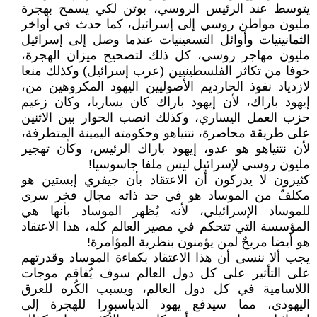
يتوسط عند الرئيس الروسي، بوتن لكي يسمح بهجرة
مليون مواطن روسي إلى إسرائيل، كما حدث في أواخر
الثمانينيات وأوائل التسعينيات عندما وصل إلى إسرائيل
مليون مهاجر روسي، كل ذلك لتصحيح ميزان الهجرة،
خوفا من تكاثر الفلسطينيين (عرب إسرائيل) وكذلك منعا
لازدياد نفوذ الحارديم الأصوليين اليهود المكروهين من،
إيهود باراك، لأن إيهود باراك كان يساريا، وكان زعيم
حزب العمل اليساري، وكذلك انصب الحوار بين الاثنين
على طريقة محاصرة، نتنياهو وحكومته اليمينة المتطرفة،
لأن نتنياهو هو عدو، إيهود باراك الرئيس، وكأن تهجير
مليون روسي لإسرائيل ليس ملفا جاسوسيا!
كثيرون لا يدركون أن الاعتقاد بأن جيفري إبستين هو
مكلفٌ من الموساد هو في حد ذاته مجال فخر سري
للموساد الإسرائيلي، لأنه يُظهر الموساد بأنها هي
المؤسسة التي تتحكم في مصير العالم كله، هذا الاعتقاد
هو أيضا مريحٌ لمن يؤمنون بنظرية المؤامرة!
يجب ألا ننسى أن هذا الاعتقاد بكفاءة الموساد وقدرتهم
على التأثير على كل دول العالم سوف يُفاقم موجات
اللاسامية في كل دول العالم، ويسبب الكُره للعرق
اليهودي، مما سيدفع يهود الدياسبورا للهجرة إلى