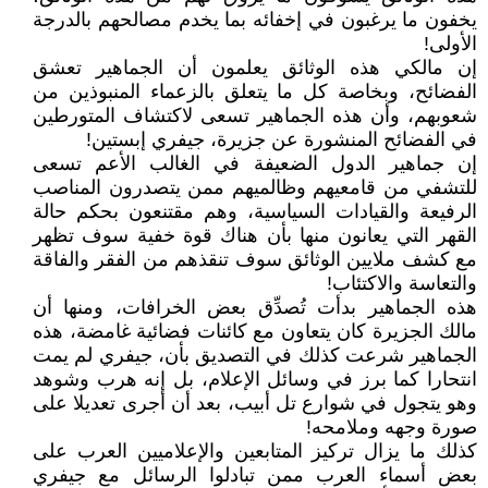
يخفون ما يرغبون في إخفائه بما يخدم مصالحهم بالدرجة
الأولى!
إن مالكي هذه الوثائق يعلمون أن الجماهير تعشق
الفضائح، وبخاصة كل ما يتعلق بالزعماء المنبوذين من
شعوبهم، وأن هذه الجماهير تسعى لاكتشاف المتورطين
في الفضائح المنشورة عن جزيرة، جيفري إبستين!
إن جماهير الدول الضعيفة في الغالب الأعم تسعى
للتشفي من قامعيهم وظالميهم ممن يتصدرون المناصب
الرفيعة والقيادات السياسية، وهم مقتنعون بحكم حالة
القهر التي يعانون منها بأن هناك قوة خفية سوف تظهر
مع كشف ملايين الوثائق سوف تنقذهم من الفقر والفاقة
والتعاسة والاكتئاب!
هذه الجماهير بدأت تُصدِّق بعض الخرافات، ومنها أن
مالك الجزيرة كان يتعاون مع كائنات فضائية غامضة، هذه
الجماهير شرعت كذلك في التصديق بأن، جيفري لم يمت
انتحارا كما برز في وسائل الإعلام، بل إنه هرب وشوهد
وهو يتجول في شوارع تل أبيب، بعد أن أجرى تعديلا على
صورة وجهه وملامحه!
كذلك ما يزال تركيز المتابعين والإعلاميين العرب على
بعض أسماء العرب ممن تبادلوا الرسائل مع جيفري