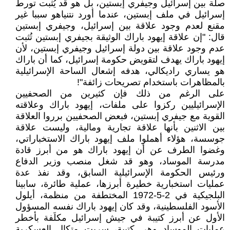
صلة بين إسرائيل وجيفري إبستين، بل هو قد يُثبت تورط
إسرائيل في ملف إبستين، عندما أورد نتنياهو سببا غير
مقنع لعدم وجود علاقة بين إسرائيل، وجيفري إبستين
قال: "إن علاقة إيهود باراك الوثيقة بجيفري إبستين تُثبت
عدم وجود علاقة بين دولة إسرائيل وجيفري إبستين، لأن
إيهود باراك يهدف لتقويض حكومة إسرائيل، كما أن باراك
هو يساري راديكالي، هدفه إشعال الساحة الإسرائيلية
بالمظاهرات باستخدام تصريحات زائفة"!
على الرغم من ذلك فإن كثيرين من الصحفيين
الإسرائيليين ركزوا على ملفات، إيهود باراك وعلاقته
القوية مع جيفري إبستين، فبعض الصحفيين برروا العلاقة
بين الاثنين بأنها علاقة تجارية ومالية، وليست علاقة
جوسسة، هؤلاء أهملوا ملف إيهود باراك الاستخباراتي،
وغضوا الطرف عن أن إيهود باراك هو من أبرز قادة
مدرسة الموساد، وهو قد شغل منصب وزير الدفاع
ورئيس الحكومة الإسرائيلية السابق، وقد نفذ عدة
عمليات استخبارية خطيرة أبرزها، عملية طائرة، سابينا
البلجيكية في 2-5-1972 المختطفة من منظمة، أيلول
الأسود الفلسطينية، وقد كان إيهود باراك نفسه المسؤول
الأول عن أبرز كتيبة في جيش إسرائيل مكلَفة بأخطر
عمليات الموساد وهي كتيبة، سريت متكال العسكرية