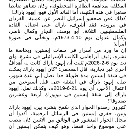
المكلفة بمداهمة الطائرة المخطوفة، وكان نتنياهو ضابطا
صغيرا في هذه الكتيبة، أما القائد الأول فهو، إيهود باراك!
كذلك غض صحفيو إسرائيل النظر عن عملية، الفردان
في بيروت، فقد أشرف، باراك على اغتيال، القادة
الفلسطينيين الثلاثة، أبو يوسف النجار وكمال ناصر،
وكمال عدوان يوم 10-4-1973م، وتخفَّي في صورة
امرأة!
إن ما ورد من أسرار في ملفات إبستين، وبخاصة ما
نشره، زئيف أبراهامي الكاتب الإسرائيلي في نشرة، واي
نت يوم 6-2-2026م يُثبت أن إيهود باراك كانت له أهدافٌ
أخرى غير تجارية، قال الصحفي: "كان إيهود باراك يمكث
في شقة إبستين مدة طويلة جدا تصل إلى عدة شهور،
ظل، إيهود باراك في الشقة حتى قبل أسبوعين من
اعتقال الأخير، أي يوم 21-6-2019م، وكذلك نقل، إيهود
باراك إلى شقة إبستين في نيويورك أربعة وعشرين
صندوقا"!
كثيرون رصدوا الحوار الذي سُمح بنشره بين، إيهود باراك
وبين، جفري إبستين في الرسائل الرقمية، أكدوا أن
مجال الحوار المنشور في الوثائق بين الاثنين كان ينصب
على موضوع واحد فقط، وهو كيف يتمكن إبستين أن