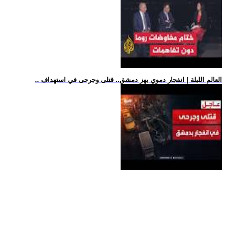
.. العالم الليلة | انفجار دموي يهز دمشق.. قتلى وجرحى في استهداف