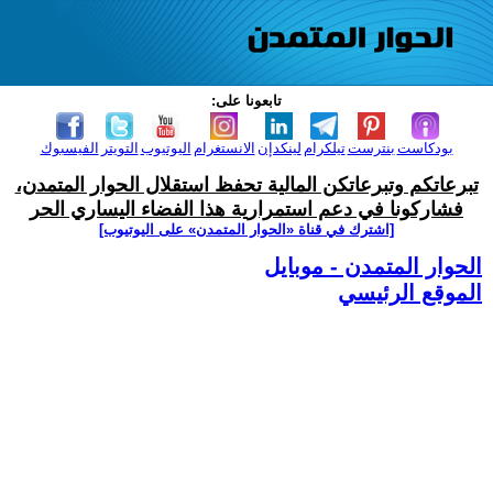
تابعونا على:
بودكاست
بنترست
تيلكرام
لينكدإن
الانستغرام
اليوتيوب
التويتر
الفيسبوك
تبرعاتكم وتبرعاتكن المالية تحفظ استقلال الحوار المتمدن،
فشاركونا في دعم استمرارية هذا الفضاء اليساري الحر
[اشترك في قناة ‫«الحوار المتمدن» على اليوتيوب]
الحوار المتمدن - موبايل
الموقع الرئيسي