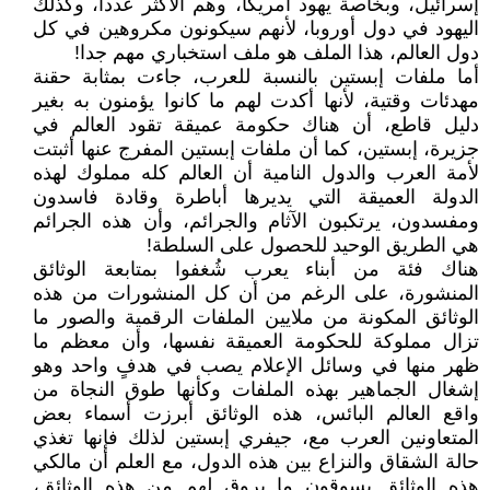
إسرائيل، وبخاصة يهود أمريكا، وهم الأكثر عددا، وكذلك
اليهود في دول أوروبا، لأنهم سيكونون مكروهين في كل
دول العالم، هذا الملف هو ملف استخباري مهم جدا!
أما ملفات إبستين بالنسبة للعرب، جاءت بمثابة حقنة
مهدئات وقتية، لأنها أكدت لهم ما كانوا يؤمنون به بغير
دليل قاطع، أن هناك حكومة عميقة تقود العالم في
جزيرة، إبستين، كما أن ملفات إبستين المفرج عنها أثبتت
لأمة العرب والدول النامية أن العالم كله مملوك لهذه
الدولة العميقة التي يديرها أباطرة وقادة فاسدون
ومفسدون، يرتكبون الآثام والجرائم، وأن هذه الجرائم
هي الطريق الوحيد للحصول على السلطة!
هناك فئة من أبناء يعرب شُغفوا بمتابعة الوثائق
المنشورة، على الرغم من أن كل المنشورات من هذه
الوثائق المكونة من ملايين الملفات الرقمية والصور ما
تزال مملوكة للحكومة العميقة نفسها، وأن معظم ما
ظهر منها في وسائل الإعلام يصب في هدفٍ واحد وهو
إشغال الجماهير بهذه الملفات وكأنها طوق النجاة من
واقع العالم البائس، هذه الوثائق أبرزت أسماء بعض
المتعاونين العرب مع، جيفري إبستين لذلك فإنها تغذي
حالة الشقاق والنزاع بين هذه الدول، مع العلم أن مالكي
هذه الوثائق يسوقون ما يروق لهم من هذه الوثائق،