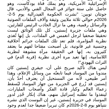
الإسرائيلية الأمريكية، وهو يملك قناة بودكاست، وهو
حاصل على ستة جوائز في المجال الفني والأدبي، قال
جونثان توبين: "نشرت الحكومة الفيدرالية يوم 5-2-
2026م حوالي ثلاثة ملايين وثيقة وآلاف الملفات الصوتية
والرسائل رقمية، وهي ما تزال الجاذب الرئيس للقارئين،
وهي ملفات جزيرة إبستين، كل تلك الوثائق ليست
تحقيقا صحفيا لرجل انغمس في الملذات، بل إنها تُغذي
نظرية المؤامرة، فلم تعد تلك الملفات جرائم أخلاقية
وجنسية غير قانونية، بل أصبحت مفتاحا لفهم ما يعتقد
كثيرون به، إنها في الحقيقة مرآة مشوهة لنظرية
اللاسامية، إنها تعيد مرة أخرى نظرية (فرية الدم) في
التراث اليهودي"!
ليس هناك تأكيد صريح على أن، جيفري إبستين كان
مندوبا من الموساد فيما تابعتُه من وسائل الإعلام، وهذا
أمر طبيعي، لأنه من المستحيل أن يعترف أحدٌ بأن،
إبستين قد زُرع في الجزيرة من جهاز الموساد ليُسقط
زعماءَ العالم وكبار قادة الفكر وأصحاب المليارات،
لينفذوا ما تطلبه إسرائيل منهم، هناك إنكار حّذِر لدور
الموساد في جزيرة إبستين، غير إن البوست الذي نشره
نتنياهو يوم 8-2-2026م كان تبريرا ضعيفا جدا لعدم وجود