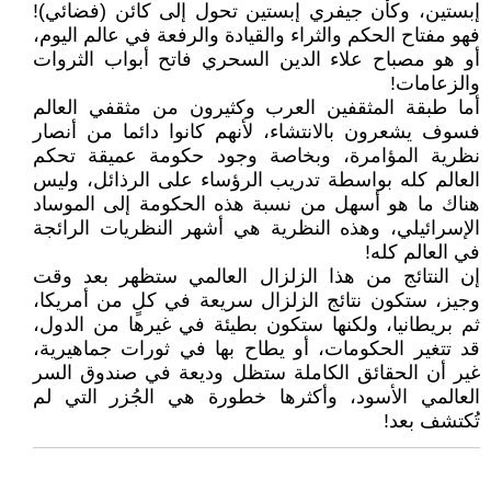
إبستين، وكأن جيفري إبستين تحول إلى كائن (فضائي)!
فهو مفتاح الحكم والثراء والقيادة والرفعة في عالم اليوم،
أو هو مصباح علاء الدين السحري فاتح أبواب الثروات
والزعامات!
أما طبقة المثقفين العرب وكثيرون من مثقفي العالم
فسوف يشعرون بالانتشاء، لأنهم كانوا دائما من أنصار
نظرية المؤامرة، وبخاصة وجود حكومة عميقة تحكم
العالم كله بواسطة تدريب الرؤساء على الرذائل، وليس
هناك ما هو أسهل من نسبة هذه الحكومة إلى الموساد
الإسرائيلي، وهذه النظرية هي أشهر النظريات الرائجة
في العالم كله!
إن النتائج من هذا الزلزال العالمي ستظهر بعد وقت
وجيز، ستكون نتائج الزلزال سريعة في كلٍ من أمريكا،
ثم بريطانيا، ولكنها ستكون بطيئة في غيرها من الدول،
قد تتغير الحكومات، أو يطاح بها في ثورات جماهيرية،
غير أن الحقائق الكاملة ستظل وديعة في صندوق السر
العالمي الأسود، وأكثرها خطورة هي الجُزر التي لم
تُكتشف بعد!