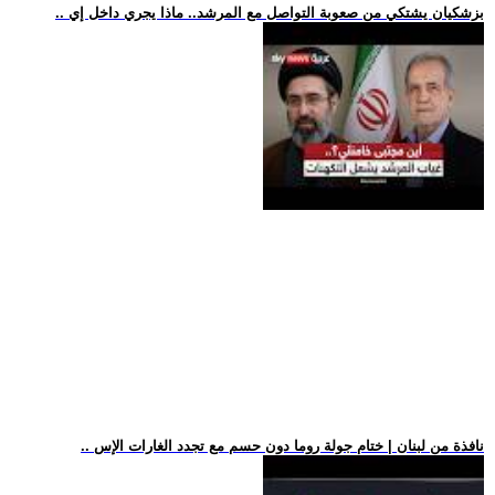
.. بزشكيان يشتكي من صعوبة التواصل مع المرشد.. ماذا يجري داخل إي
.. نافذة من لبنان | ختام جولة روما دون حسم مع تجدد الغارات الإس