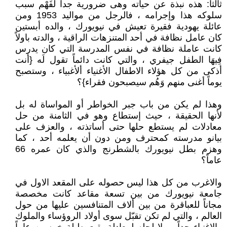
ثالثاً: هذه نبذة عن حياته وهى ضرورية جداً لفَهْم سبب
سلوكه هذا وإجرامه ، فالرجل من مواليد 1953 ومن
عائلة يهودية فقيرة تعيش في نيويورك ، والده أبستين
كان عامل نظافة في أحد المتنزهات الراقية ، والدته باولاً
كانت عاملة نظافة في نفس المدرسة التي كان يدرس
فِيهَا الطفل جيفري ، والتي كانت دائماً تقول لَه {أنت
أذكى من كل هؤلاء الاطفال الأغنياء ألأغبياء ، وستصبح
يوماً أغنى منهم وَهُم سيصبحون فقراء}؟
وهذا لم يكن من باب جبر الخواطر أو المواساة له بل
لأنها الحقيقة ، حيث إستطاع وهو في الثامنة من حل
معادلات لم يستطع حلها حتى أساتذته ، والعزف على
بيانو مدرسته كمحترف ومن دون أن يعلمه أحد ، كما
وهزم بطل نيويورك بالشطرنج والذي كان عمره 66
عاماً؟
والاغرب من كل هذا ليس حصوله على المقعد الاول في
جامعة نيويورك من بين تسعة مقاعد كانت مخصصة
مجاناً للعباقرة من بين ألاف المتنافسين عليها من حول
العالم ، والتي لم تكن تقبّل سوى أولاد الروؤساء والملوك