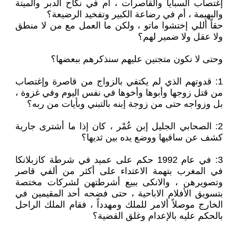
إغتصاب السبايا والقاصرات ، أم في نكاح الدبر والميتة
والبهيمة ، أم في رضاعة الكبير وتفخيد الرضيعة؟
حقاً أللي إختشوا ماتو ، ولكن ما العمل مع من لا منطق
ولا عقل ولا ضمير لهم؟
وحتى لا نكون متجنين عليهم سنذكرهم ببعضها؟
1: قدوتهم الذي لم يكتفي بالزواج من قاصرة وإغتصاب
من قتل زوجها وأبوها وأخوها في نفس اليوم وفي غزوة ،
بل وزواجه حتى من زوجة إبنه بالتبني وبأيات من ربه؟
2: الصحابي الجليل إبن عُمْر ، كان إذا ما أشترى جارية
كشف عن ساقيها ووضع يده بين ثديها؟
3: في عام 1992 حكم على عميد في شرطة كازبلانكا
في المغرب بتهمة الاعتداء على أكثر من ألفي قاصر
وتصويرهن ، والانكى ببيع أشرطتهن لشركات مختصة
بتسويق الأفلام الاباحية ، حتى فضحه أحد المقيمين في
الخارج موصلاً ألامر للملك ومهدداً ، فقام الملك الراحل
بالحكم عليه بالإعدام وغلق القضية؟