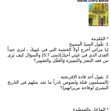
مواضيع وابحاث سياسية
* المُقَدِمة
1: يَقُول السيدُ الَمسيح
{يا مرائي أخرج أولاً الخشبة التي في عَيِنِيكَ ، لترى جيداً
القذى الذي في عَيِنَي أخيكَ}(متى 5:7) والسؤال كيف يَرَى
من فقد البَصَرَ والبَصِيرَة وَالعَقْل والضَمٍير؟
2: يقول أحد قادة الإفرنجية
{المسلمون قتلة ولصوص نادراً ما تجد مثلهم في التاريخ
البشري لوقاحة تبريراتهم}؟
* المَدْخَل والمَوضُوع