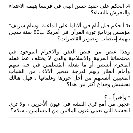
4: الحكم على حفيد حسن البنى في فرنسا بتهمة الاعتداء
والتحرش بالنساء؟
5: ألحكم قبل أيام في ألاباما على الداعية "وسام شريف"
مؤسس برنامج ثورة القرأن في أمريكا ب80 سنة سجن
بتهمة إغتصاب وتصوير القاصرات؟
وهذا غيض من فيض العفن والاجرام الموجود في
مجتمعاتنا العربية والاسلامية والذي لا يختلف عما فعله
المجرم أبستين أو ما يفعله المُسلمين في جنة نبيهم
وأمام أنظار ربهم لدرجة تفجير ألالاف من الشباب
المغيبين أنفسهم من أجل حورها وغلمانها ، فهل هنالك
تحشيش وخداع أكثر من هذا؟
* وأخيراً ...؟
عجبي من أمةِ تَرىٰ القشة في عيون ألأخرين ، ولا ترى
الخشبة التي تعمي عيون الملايين من المسلمين ، سلام؟