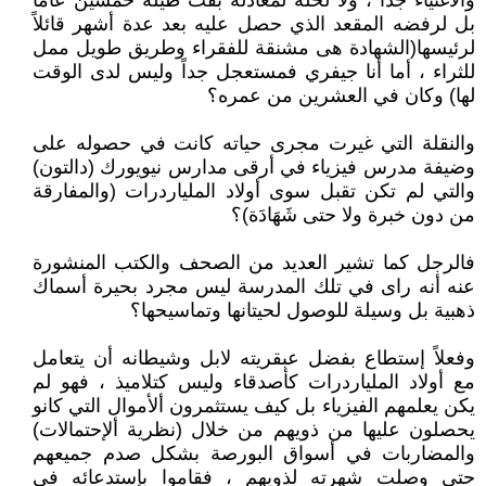
والاغنياء جداً ، ولا لحله لمعادلة بقت طيلة خمسين عاماً
بل لرفضه المقعد الذي حصل عليه بعد عدة أشهر قائلاً
لرئيسها(الشهادة هى مشنقة للفقراء وطريق طويل ممل
للثراء ، أما أنا جيفري فمستعجل جداً وليس لدى الوقت
لها) وكان في العشرين من عمره؟
والنقلة التي غيرت مجرى حياته كانت في حصوله على
وضيفة مدرس فيزياء في أرقى مدارس نيويورك (دالتون)
والتي لم تكن تقبل سوى أولاد الملياردرات (والمفارقة
من دون خبرة ولا حتى شَهَادَة)؟
فالرجل كما تشير العديد من الصحف والكتب المنشورة
عنه أنه راى في تلك المدرسة ليس مجرد بحيرة أسماك
ذهبية بل وسيلة للوصول لحيتانها وتماسيحها؟
وفعلاً إستطاع بفضل عبقريته لابل وشيطانه أن يتعامل
مع أولاد الملياردرات كأصدقاء وليس كتلاميذ ، فهو لم
يكن يعلمهم الفيزياء بل كيف يستثمرون ألأموال التي كانو
يحصلون عليها من ذويهم من خلال (نظرية ألإحتمالات)
والمضاربات في أسواق البورصة بشكل صدم جميعهم
حتى وصلت شهرته لذويهم ، فقاموا بإستدعائه في