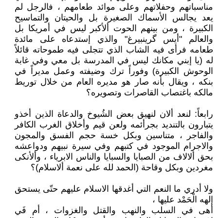
مناسباتهم وحفلاتهم وعلى موائد طعامهم ، فالرجل لم
يعد يجالس الأسماك الصغيرة بل والحيتان والتماسيح
الكبيرة ، ومن بينهم الحوت ألأكبر ليس في أمريكا بل
والعالم "أيس گرينبيرغ" والذي إستدعاه على مائدة
طعامه فرأى فيه الشاب الذي تتجلى فيه طموحاته قائلاً
له (يا إبني مكانك ليس في المدرسة بل معي وفي غابة
الوحوش الكبيرة) وفوراً ترك وضيفته وعمل مديراً في
بنكه ، ويقال بأنه صار هو مديره العام من خلال توريط
مالكه باغتصاب القاصرات وتصويره؟
رابعاً: لنعد ألان لنهيق بعض الشُيوخ والدعاة الذين أخذو
يتبارون بالتنديد بجرأئمه ولعن قيم وأخلاق الغرب الكافر
والفاجر ، متناسين وبكل خسة حجم الفسق والمجون
والاجرام الموجود في كتبهم وفي سيرة نبيهم ودواعشه
بحق ألالاف من الصبايا والسبايا والناس الابرياء ، وألأنكى
مغردين وبكل وقاحة (الحمد لله على نعمة ألاسلام)؟
ولا أدري ما النعم التي أغدقها الاسلام عليهم حتّى يستحق
إلهه الْحَمْد عليها ،
أهى في السلب والنهب والقتل والغزوات ، أم فَي