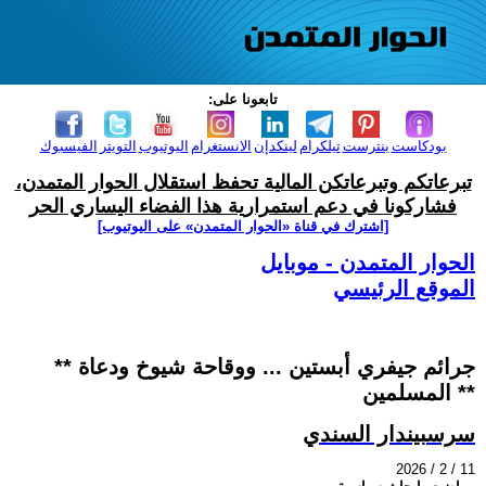
تابعونا على:
بودكاست
بنترست
تيلكرام
لينكدإن
الانستغرام
اليوتيوب
التويتر
الفيسبوك
تبرعاتكم وتبرعاتكن المالية تحفظ استقلال الحوار المتمدن،
فشاركونا في دعم استمرارية هذا الفضاء اليساري الحر
[اشترك في قناة ‫«الحوار المتمدن» على اليوتيوب]
الحوار المتمدن - موبايل
الموقع الرئيسي
** جرائم جيفري أبستين ... ووقاحة شيوخ ودعاة
المسلمين **
سرسبيندار السندي
2026 / 2 / 11