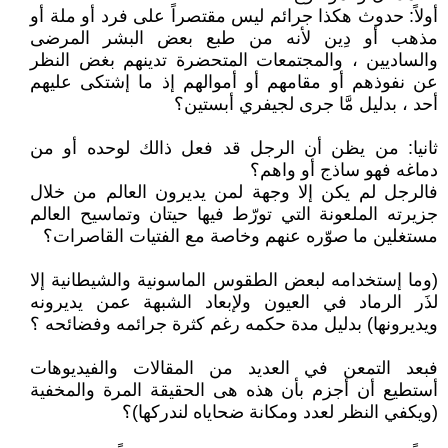
أولاً: حدوث هكذا جرائم ليس مقتصراً على فرد أو ملة أو
مذهب أو دِين لأنه من طبع بعض البشر المرضى
والساديين ، والمجتمعات المتحضرة تدينهم بغض النظر
عن نفوذهم أو مقامهم أو أموالهم إذ ما إشتكى عليهم
أحد ، بدليل مَّا جرى لجيفري أبستين؟
ثانيا: من يظن أن الرجل قد فعل ذالك لوحده أو من
دماغه فهو ساذج أو واهم؟
فالرجل لم يكن إلا وجهة لمن يديرون العالم من خلال
جزيرته الملعونة التي تورّط فيها حيتان وتماسيح العالم
مستغلين ما صوّره عنهم وخاصة مع الفتيات القاصرات؟
(وما إستخدامه لبعض الطقوس الماسونية والشيطانية إلا
لذَر الرماد في العيون ولإبعاد الشبهة عمن يديرونه
ويديرونها) بدليل مدة حكمه رغم كثرة جرائمه وفضائحه ؟
فبعد التمعن في العديد من المقالات والفيديوهات
أستطيع أن أجزم بأن هذه هى الحقيقة المرة والمخفية
(ويكفي النظر لعدد ومكانة ضحاياه لندركها)؟