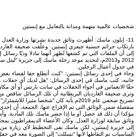
شخصيات عالمية متهمة ومدانة بالتعامل مع إبستين
11- إيلون ماسك: أظهرت وثائق جديدة نشرتها وزارة العدل 
بارتكاب جرائم جنسية جيفري إبستين. وعلّقت صحيفة الغاردي
إلى أن الملفات التي تم كشفها تُظهر أنهما تبادلا وديّا رس
2012 و2013م، لتحديد موعد رحلة ماسك إلى جزيرة 
في جدول أعمال الرجلين.
وجاء في إحدى رسائل إبستين: "كنت أتطلع حقا لقضاء بعض ا
جانبه، كتب ماسك في إحدى الرسائل: "هل لديك أي حفلات مخط
حقّا الانغماس في أجواء الحفلات في سانت بارتس أو أي مكان 
وترى صحيفة الغارديان البريطانية أن تلك الرسائل تتناقض
تصريح صحفي عام 2019م بأنه كان "شخصا مث
مؤكدا أن ذلك قد حصل أو ما إذا حضر ماسك تلك المأدبة. و
إلى جزيرة إبستين، لكن ماسك نفى التخطيط لأي زيارة من ذ
المناسبات تم التقاطها لأنها "تسللت" إلى الصورة معه في حفل