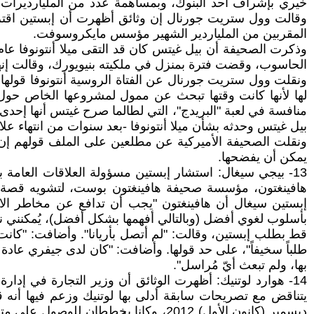
خيري بإشراف أحد البنوك، وبمساهمة عدد من المليارديرات
المقربين من الملياردير الشهير مؤسس مايكروسوفت.
الحاسوب، وقضت فترة بمنزل في ملكيته بنيويورك، وقالت إنها ع
ونقلت وول ستريت جورنال عن الفتاة الروسية أنتونوفا قولها
بيل غيتس وحدثه بشأن ميلا أنتونوفا -بعد سنوات من انتهاء علا
ونقلت الصحيفة الأميركية عن مطلعين على الملف قولهم إن ال
يمكن أن يفضحها.
هافينغتون، مؤسسة صحيفة هافينغتون بوست، لتشويه قصة في
إبستين سيغال أن هافينغتون "يجب أن تدافع عن مخاطر الادعا
بأسلوب لغوي أفضل (وبالتالي أفهمها بشكل أفضل)، يُمكنني نسخ
قط بطلب إبستين، وقالت: "لم أتصل بأريانا". وأضافت: "كانت ه
طلباً سخيفاً"، على حد قولها. وأضافت: "كان لدى جيفري عادة 
بها، ولم تبعث أيّ مُراسل".
14- هوارد لوتنيك: أظهرت الوثائق أن وزير التجارة في إدا
يتناقض مع تصريحات سابقة أدلى بها لوتنيك وزعم فيها أنه ق
ديسمبر (كانون الأول) 2012، وكانا ي