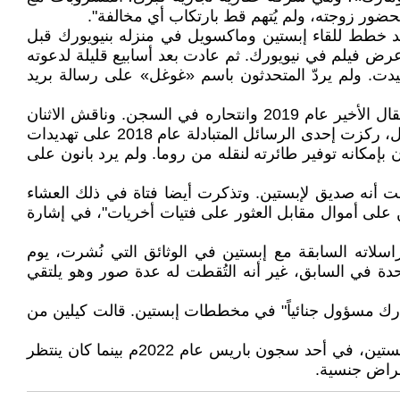
 خطط للقاء إبستين وماكسويل في منزله بنيويورك قبل
. وفي إحدى الرسائل المتبادلة عام 2003، دعته ماكسويل لحضور عرض فيلم في نيويورك. ثم عادت بعد أسابيع قليلة لدعوته
. ولم يردّ المتحدثون باسم «غوغل» على رسالة بريد
16- ستيف بانون: تبادل المستشار السابق لترمب مئات الرسائل النصية الودية مع إبستين، بعضها أُرسل قبل أشهر من اعتقال الأخير عام 2019 وانتحاره في السجن. وناقش الاثنان
السياسة والسفر وفيلماً وثائقياً قيل إن بانون كان يخطط له من شأنه أن يُساعد في تحسين سمعة إبستين. على سبيل المثال، ركزت إحدى الرسائل المتبادلة عام 2018 على تهديدات
اول. وفي رسالة عام 2019، سأل بانون إبستين عما إذا كان بإمكانه توفير طائرته لنقله من روما. ولم يرد بانون على
حظت أنه صديق لإبستين. وتذكرت أيضا فتاة في ذلك العشاء
ن على أموال مقابل العثور على فتيات أخريات"، في إشارة
سلاته السابقة مع إبستين في الوثائق التي نُشرت، يوم
تحدة في السابق، غير أنه التُقطت له عدة صور وهو يلتقي
مشارك مسؤول جنائياً" في مخططات إبستين. قالت كيلين من
20- جان لوك برونيل: انتحر جان لوك برونيل، وهو وكيل عارضات أزياء فرنسي يشتبه في أنه كان بحث عن فتيات لصالح إبستين، في أحد سجون باريس عام 2022م بينما كان ينتظر