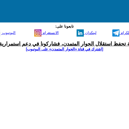
تابعونا على:
لكرام
لينكدإن
الانستغرام
اليوتيوب
ية تحفظ استقلال الحوار المتمدن، فشاركونا في دعم استمرارية 
[اشترك في قناة ‫«الحوار المتمدن» على اليوتيوب]