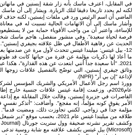
لكنه لم يحدد تاريخا دقيقا لتلك الزيارة. ويشار إلى أن ما
الماضي أن اسم الرئيس ورد في ملفات إبستين، لكنه حذف ل
وأشار ماسك إلى أن الاتهامات الحالية تسببت له في معاناة
للإساءة، واعتبر أن من واجب الأقوياء حماية من لا يستطي
فرصة لحياة سعيدة". وفي منشور منفصل، هاجم ماسك شخصيات 
الحديث عن رفاهية الأطفال في ظل علاقته بجيفري إبستين".
12- بيل غيتس: ميليندا غيتس تتحدث لأول مرة عن صدمتها 
ما أعادَ لها ذكريات مؤلمة عن فترة من حياتها كانت قد طوت
2021. "أنا سعيدة جداً أنني ابتعدت عن هذه القذارة"، ه
وثائق جيفري إبستين، التي توضّح بالتفصيل علاقات زوجها ا
لإذاعة "إن بي آر" (NPR).
ووردَ اسم رجل الأعمال الأمريكي والشريك المؤسس لشركة م
عام2026م، وزعمت إقامة غيتس علاقات جنسية خارج 
الأمر يفوق كونه مؤلماً، إنه مفجع". وأضافت: "أتذكر نفسي في
مؤلمة جداً في زواجي. لكنني تجاوزت ذلك، ومضيت قدماً". أ
طلاقه من ميليندا غيتس عام 2021، بحسب موقع "دير شبيغل" الألمانية.
(Microsoft) بيل غيتس بكشف علاقته مع شابة روسية