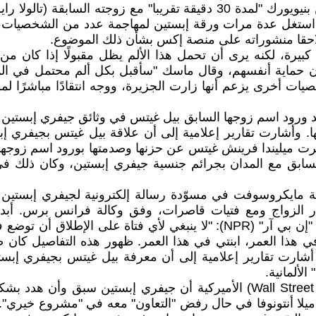
في المقابل، اعترف ماسك بأنه زار شقة إبستين في مانهاتن بنيويورك "لمدة 0
سك استغل عدة مرات ورقة إبستين لمهاجمة عدد من الشخصيات، 
احقا منشوراته على منصة إكس بشأن ذلك الموضوع.
 كبيرة، لكنه يرى أن تحمل هذا الألم يظل مقبولًا إذا كان 
عون حماية أنفسهم، وقال ماسك "سأقبل بكل ألم محتمل في ا
أخرى يزعم أنها زارت الجزيرة، ووجه انتقادًا مباشرًا لم
بعد ورود اسم زوجها السابق بيل غيتس في وثائق جيفري إبستين
ها. وأشارت تقارير إعلامية إلى أن علاقة بيل غيتس بجيفري إ
كذا عبرت ميليندا فرينش غيتس عن حزنها وصدمتها بورود اسم زوج
لسابق مع المدان بجرائم جنسية جيفري إبستين، وكان ذلك في 
ايكروسوفت في مسوّدة رسالة إلكترونية لجيفري إبستين نشر
إطار الزواج ومع فتيات قاصرات، وفق وكالة فرانس برس. أب
القاصرات في جزيرة إبستين، وقالت خلال المقابلة مع إذاعة "إن بي آر" (NPR)
 هذا العمر، ابنتي في هذا العمر. ظهور هذه التفاصيل كان صعبا
شارت تقارير إعلامية إلى أن معرفة بيل غيتس بجيفري إبستين
وكشف تقرير نشرته صحيفة وول ستريت جورنال (Wall Street Journal) الأميرك
 تدعى ميلا أنتونوفا في حال رفض "التعاون" معه في "مشروع خي