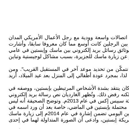
ى اتصالات واسعة وودية مع رجل الأعمال الأمريكي المدان
بين الرجلين كانت أوسع مما كان معروفا سابقا، وأشارت
الوثائق رسائل بريد إلكتروني بين ماسك وإبستين في عامي
تسفر عن زيارة ماسك للجزيرة، بسبب مشاكل لوجيستية وتباين
 نتمكّن من تحديد موعد آخر في المستقبل القريب". ومن
بمجرد عودة أطفالي إلى المنزل بعد عيد الميلاد، أريد
ان ينتقد بشدة الأشخاص المرتبطين بإبستين، ووصفه في
جزيرته، لكنه رفض ذلك. وتُظهر الغارديان نص رسالة بريد إلكتروني
منفصلة ضمن الوثائق التي تم الإفراج عنها، الجمعة، أن إحدى مساعدات إبستين كانت تُخطط لتناول إبستين الغداء في شركة سبيس إكس في عام 2013م. وتوضح الصحيفة أنه ليس
محتملة بإبستين في الماضي، خاصة بعد أن ورد اسمه في
وثائق سابقة لوزارة العدل. وكان الأعضاء الديمقراطيون بمجلس النواب نشروا العام الماضي نسخة من جدول أعمال إبستين اليومي تضمن إشارة في عام 2014م إلى زيارة ماسك
يكة إبستين، وادعى أن الصورة المتداولة لهما في إحدى