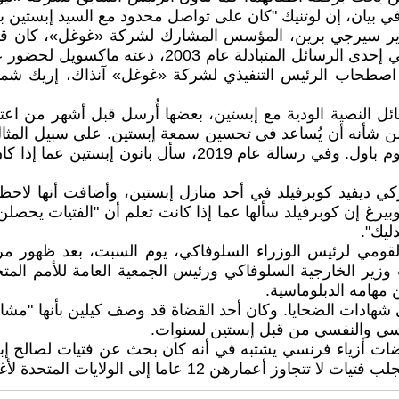
اردير سيرجي برين، المؤسس المشارك لشركة «غوغل»، كان قد
سنوات من اتهام إبستين بالاعتداء الجنسي على قاصرات
طحاب الرئيس التنفيذي لشركة «غوغل» آنذاك، إريك شميدت
ترمب آنذاك بإقالة رئيس مجلس «الاحتياطي الفيدرالي» جيروم ب
يركي ديفيد كوبرفيلد في أحد منازل إبستين، وأضافت أنها لا
بيرغ إن كوبرفيلد سألها عما إذا كانت تعلم أن "الفتيات يحصل
ليك".
القومي لرئيس الوزراء السلوفاكي، يوم السبت، بعد ظهور مرا
ب وزير الخارجية السلوفاكي ورئيس الجمعية العامة للأمم الم
 مهامه الدبلوماسية.
 في شهادات الضحايا. وكان أحد القضاة قد وصف كيلين بأنها "
12 عاما إلى الولايات المتحدة لأغراض جنسية.