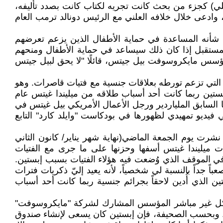
3 دقيقة تقريبا" مع زوجته السابقة (تالولا رايلي) كجزء من بحث كانت تجريه لكتاب كانت بصدد تأليفه،
وادعى خلال خلافه العلني مع الرئيس دونالد ترمب العام
من شأنه المساعدة في حماية الأطفال الذين يزعم تعرضهم
لمستقبل إذا كان ذلك سيساعد في حماية الأطفال ومنحهم
ؤسس مايكروسوفت بيل جيتس، قائلًا "لا يحق لبيل جيتس
 التي تزعم تورطه بعلاقات جنسية مع فتيات قاصرات. وهو
بستين ربما كانت أحد أسباب طلاقه من ميليندا غيتس عام
ها السابق الملياردير ورجل الأعمال الأمريكي بيل غيتس في
فيديو تمهيدي لظهورها في بودكاست "وايلد كارد" التابع
ت يوم الجمعة الماضي(نهاية شهر يناير/ كانون الثاني
دت ميليندا غيتس أسفها وحزنها على ما جرى مع الفتيات
: "لا ينبغي لأي فتاة على الإطلاق أن توضع في الموقف الذي وُضعت فيه هؤلاء الفتيات بسبب إبستين.
ً جداً بالنسبة لي شخصياً، لأنه يعيد إليّ ذكريات فترات
 الذي أُدين لاحقاً بجرائم جنسية ربما كانت أحد أسباب
ية أن جيفري إبستين سبق وأن هدد بشكل غير مباشر المؤسس المشارك لشركة "مايكروسوفت"
ري". وبحسب الصحيفة، فإن إبستين كان يسعى لإنشاء صندوق