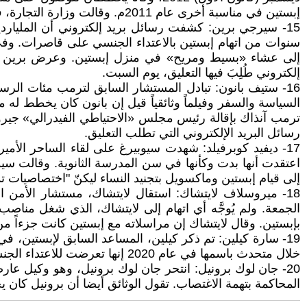
إبستين في مناسبة أخرى عام 2011م. وقالت وزارة التجارة، في بيان، إن لوتنيك "كان على تواصل محدود مع السيد إبستين بحضور زوجته، ولم يُتهم قط بارتكاب أي مخالفة".
15- سيرجي برين: كشفت رسائل بريد إلكتروني أن الملي
إلى عشاء «بسيط ومريح» في منزل إبستين. وعرض برين اص
إلكتروني طُلِبَ فيها التعليق، يوم السبت.
رسائل البريد الإلكتروني التي تطلب التعليق.
17- ديفيد كوبرفيلد: شهدت سيوبيرغ على لقاء الساحر الأم
اعتقدت أنها بدت وكأنها في سن المدرسة الثانوية. وقالت سيو
إلى قيام إبستين وماكسويل بتجنيد النساء ليكنّ "اختصاصيات تد
18- ميروسلاف لايتشاك: استقال لايتشاك، مستشار الأمن 
الجمعة. ولم يُوجَّه أي اتهام إلى لايتشاك، الذي شغل مناص
بإبستين. وقال لايتشاك إن مراسلاته مع إبستين كانت جزءاً من
19- سارة كيلين: تم ذكر كيلين، المساعد السابق لإبستين،
خلال متحدث باسمها في عام 2020 إنها تعرضت للاعتداء الجنسي والنفسي من قبل إبستين لسنوات.
المحاكمة بتهمة الاغتصاب. تقول الوثائق أيضا أن برونيل كان يجلب فتيات لا تتجاوز أعمارهن 