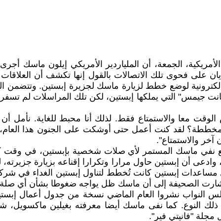
الأمريكية، الجمعة، أن الملياردير الأمريكي إيلون ماسك أجر
ان على فحوى تلك الاتصالات بالقول إنها تكشف أن العلاقات 
ائل إلكترونية لوضع خطط لزيارة ماسك لجزيرة إبستين. وتتضمن 
"ليتل سانت جيمس" التي يملكها إبستين، لكن تلك المراسلات لم 
لوقت معا والاستمتاع فقط. لذلك أنا محبط للغاية. نأمل أن
طة؟ لقد كنت أعمل حتى أوشكت على الجنون هذا العام، لذا، 
آخر والاستمتاع".
 مع نفي ماسك المستمر لأي صلات شخصية بإبستين، في وقت ك
يرا للاشمئزاز"، وادعى أن إبستين حاول مرارا وتكرارا إقناعه بزيارة 
أشارت الصحيفة إلى أن ماسك ظل يواجه ضغوطا بشأن أي صلة 
لك النوع. كما نفى ماسك أيضا معرفته بغيلين ماكسويل، شر
 مجلة "فانيتي فير".