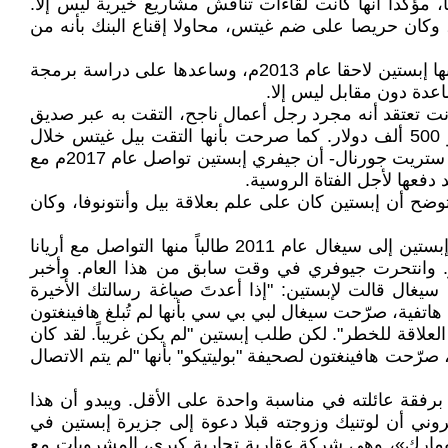
ؤكدا أنها كانت لقاءات تناقش مشاريع خيرية ليس إلا.
ن يساهم كل عضو بـ 100 مليون دولار في ذلك الصندوق، وكان حريصا على ضم غيتس، محاولا إقناع البنك بأنه من
وذكرت الصحيفة أن بيل غيتس كان قد التقى ميلا أنتونوفا عام 2010 م عندما كانت في العشرينيات من عمرها، بينما التقى بها إبستين لاحقا عام 2013م، وساعدها على دراسة برمجة
اعدة دون مقابل ليس إلا.
انت تعتقد أنه مجرد رجل أعمال ناجح، التقت به عبر صديق
لها لأنها كانت وقتها تبحث عن ممول لمشروعها الخاص حول "تعليم البريدج" (لعبة ورق) عبر الإنترنت، قدرت تكلفته بنحو 500 ألف دولار. كما صرحت بأنها التقت بيل غيتس خلال
منافسة في لعبة "البريدج"، التي لطالما صرح غيتس أنها إحدى هواياته المفضلة التي تعلمها من والديه. لكن المثير -تؤكد وول ستريت جورنال- أن جيفري إبستين تواصل عام 2017م مع
دفعها لأجل الفتاة الروسية.
وضح أن إبستين كان على علم بعلاقة بيل وأنتونوفا، وكان
13- بيجي سيغال: استشار إبستين مسؤولة العلاقات العامة بيغي سيغال مع تفاقم الفضيحة المحيطة به وبشركائه. وكتب إبستين إلى سيغال عام 2011 طالباً منها التواصل مع أريانا
. وانتحرت جيوفري في وقت سابق من هذا العام. وأخبر
 سيغال قالت لإبستين: "إذا أعدتَ صياغة رسالتك الأخيرة
هاتفية، صرّحت سيغال لبي بي سي بأنها لم تُبلغ هافينغتون
لعلاقة للخطر". لكن طلب إبستين "لم يكن غريباً. لقد كان
ّحت هافينغتون لصحيفة "بوليتيكو" بأنها "لم يتم الاتصال
 برفقة عائلته في مناسبة واحدة على الأقل. ويبدو أن هذا
تروني أن لوتنيك وزوجته قبلا دعوة إلى جزيرة إبستين في
 لشركة «نيومارك»، وهي شركة عقارية تجارية كبرى، المشروبات مع