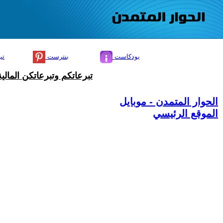
بودكاست
بنترست
تي
تبرعاتكم وتبرعاتكن المال
الحوار المتمدن - موبايل
الموقع الرئيسي