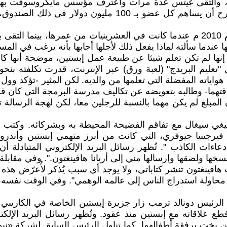
، والتقى غيتس عدة مرات واعترف مؤسس مايكروسوفت بها، م
وقالت وول ستريت جورنال إن وثائق أظهرت أن إبستين اقترح أ
ندما سألته لماذا يفعل ذلك لأجلها أجابها بأنه يرغب في المس
 إنها لم تكن تعلم شيئا عن طبيعة عمل إبستين، موضحة أنها ك
قتهما- وطالبه بتعويضه عن تكاليف مدرسة البرمجة التي كان قد 
مبلغ لم يكن مهما بالنسبة للرجلين معا، لكن لهجة الرسالة ت
رجينيا جيوفري، التي كانت من أبرز متهمي إبستين وأندرو
ءات الكاذب ". تُظهر رسائل البريد الإلكتروني المتبادلة أن
ها ولصقها وإرسالها مني إلى أريانا هافينغتون.". وفي مقابلة 
افينغتون تنشر كتاباتي، ولا يوجد أي سبب يُذكر لأُعرّض هذه ا
محاولة استدراج الناس إلى عالمه الوهمي". وفي الوقت نفسه، صر
رة الرئيس دونالد ترمب زار جزيرة إبستين الخاصة في الكاريبي
طع علاقاته مع إبستين منذ عقود. وتُظهر رسائل البريد الإلك
خططان للوصول على متن يخت برفقة أطفالهما. كما تناول الرئيس السابق