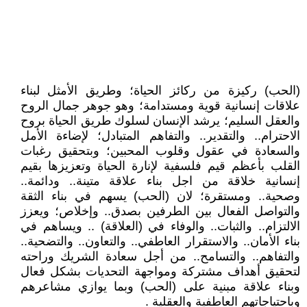
(الحب) ركيزة من ركائز الحياة؛ وطريق الأمثل لبناء
علاقات إنسانية قوية ومستدامة؛ وهو جوهر جمال الروح
والعقل السليم؛ يرشد الإنسان لسلوك طريق الحياة بروح
الاحترام.. والتقدير.. والتفاهم المتبادل؛ لإضاءة الأمل
والسعادة في عقول وقلوب المحبين؛ وبتحقيق رغبات
القلب بأعظم قيم فلسفية لإنارة الحياة وتعزيزها بقيم
إنسانية خلاقة من اجل بناء علاقة متينة.. ودائمة..
وصحية.. ومستقرة؛ لان (الحب) يسهم في بناء الثقة
والتواصل الفعال بين الطرفين بصدق.. وإخلاص؛ ويعزز
الالتزام.. والثبات.. والوفاء في (العلاقة) .. ويساهم في
بناء الأمان.. والاستقرار العاطفي.. والتعاون.. والتضحية..
والتفاهم.. والتسامح.. من أجل سعادة الشريك وراحته
لتحقيق أهداف مشتركة ومواجهة التحديات بشكل فعال
وبناء علاقة مبنية على (الحب) وبما يوازي مشاعرهم
وباحتياجاتهم العاطفية والعقلية .