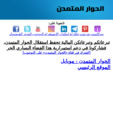
تابعونا على:
بودكاست
بنترست
تيلكرام
لينكدإن
الانستغرام
اليوتيوب
التويتر
الفيسبوك
تبرعاتكم وتبرعاتكن المالية تحفظ استقلال الحوار المتمدن،
فشاركونا في دعم استمرارية هذا الفضاء اليساري الحر
[اشترك في قناة ‫«الحوار المتمدن» على اليوتيوب]
الحوار المتمدن - موبايل
الموقع الرئيسي