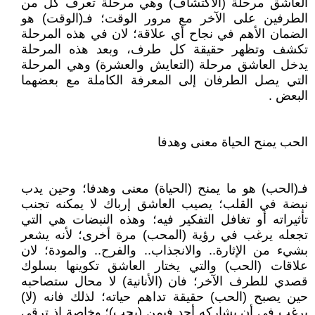
العاشق مرحلة (الاكتشاف) وهي مرحلة تعرف كل من
الطرفين على الآخر مع مرور الوقت؛ فـ(الوقت) هو
الضمان الأهم في نجاح أي علاقة؛ لان في هذه المرحلة
تكشف وتظهر حقيقة كل طرف، وبعد هذه المرحلة
يدخل العاشق مرحلة (التعايش والعشرة) وهي المرحلة
التي يصل الطرفان إلى المعرفة الكاملة مع بعضهما
البعض .
الحب يمنح الحياة معنى وهدفا
فـ(الحب) هو ما يمنح (الحياة) معنى وهدفا؛ وحين يدب
نبضة في القلب؛ يصيب العاشق إرباك لا يمكنه تجنب
تأثيراته أو تغافل التفكير فيه؛ وهذه النبضات هي التي
تجعله يرغب في رؤية (المحب) مرة أخرى؛ لأنه يشعر
بشيء من الإثارة.. والانجذاب.. والفرح.. والمودة؛ لان
علاقات (الحب) والتي يختار العاشق تكوينها بسلوك
قصدي للطرف الآخر؛ فان (الأنانية) لا محال ستصاحبه
حين يصبح (الحب) حقيقة تداهم حياته؛ لذلك فانه (لا)
يرغب في أن يشاركه أحد فيمن (يحب)؛ وخاصة إذ ترقى