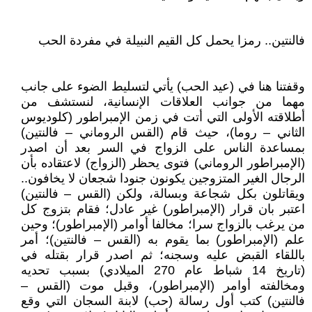
فالنتين.. رمزا يحمل كل القيم النبيلة في مفردة الحب
وقفتنا هنا في (عيد الحب) يأتي لتسليط الضوء على جانب
مهما من جوانب العلاقات الإنسانية، لنستشف من
أطلاقته الأولى التي أتت في زمن الإمبراطور (كلوديوس
الثاني – روما)، حيث قام (القس الروماني – فالنتين)
بمساعدة الناس على الزواج في السر بعد أن اصدر
(الإمبراطور الروماني) فتوى يحظر (الزواج) لاعتقاده بأن
الرجال الغير المتزوجين يكونون جنودا شجعان لا يخافون..
ويقاتلون بكل شجاعة وبسالة، ولكن (القس – فالنتين)
اعتبر بان قرار (الإمبراطور) غير عادل؛ فقام بتزوج كل
من يرغب بالزواج سرا؛ مخالفا أوامر (الإمبراطور)؛ وحين
علم (الإمبراطور) بما يقوم به (القس – فالنتين)؛ أمر
باللقاء القبض عليه وسجنه؛ ثم اصدر قرار بقتله في
(تاريخ 14 شباط عام 270 الميلادي) بسبب تحديه
ومخالفته أوامر (الإمبراطور)، وقبل موت (القس –
فالنتين) كتب أول رسالة (حب) لابنة السجان التي وقع