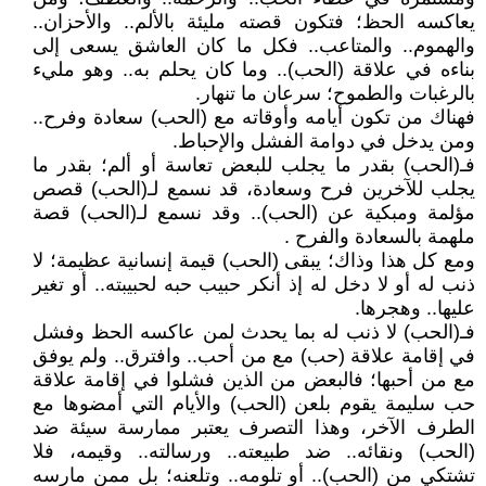
يعاكسه الحظ؛ فتكون قصته مليئة بالألم.. والأحزان..
والهموم.. والمتاعب.. فكل ما كان العاشق يسعى إلى
بناءه في علاقة (الحب).. وما كان يحلم به.. وهو مليء
بالرغبات والطموح؛ سرعان ما تنهار.
فهناك من تكون أيامه وأوقاته مع (الحب) سعادة وفرح..
ومن يدخل في دوامة الفشل والإحباط.
فـ(الحب) بقدر ما يجلب للبعض تعاسة أو ألم؛ بقدر ما
يجلب للآخرين فرح وسعادة، قد نسمع لـ(الحب) قصص
مؤلمة ومبكية عن (الحب).. وقد نسمع لـ(الحب) قصة
ملهمة بالسعادة والفرح .
ومع كل هذا وذاك؛ يبقى (الحب) قيمة إنسانية عظيمة؛ لا
ذنب له أو لا دخل له إذ أنكر حبيب حبه لحبيبته.. أو تغير
عليها.. وهجرها.
فـ(الحب) لا ذنب له بما يحدث لمن عاكسه الحظ وفشل
في إقامة علاقة (حب) مع من أحب.. وافترق.. ولم يوفق
مع من أحبها؛ فالبعض من الذين فشلوا في إقامة علاقة
حب سليمة يقوم بلعن (الحب) والأيام التي أمضوها مع
الطرف الآخر، وهذا التصرف يعتبر ممارسة سيئة ضد
(الحب) ونقائه.. ضد طبيعته.. ورسالته.. وقيمه، فلا
تشتكي من (الحب).. أو تلومه.. وتلعنه؛ بل ممن مارسه