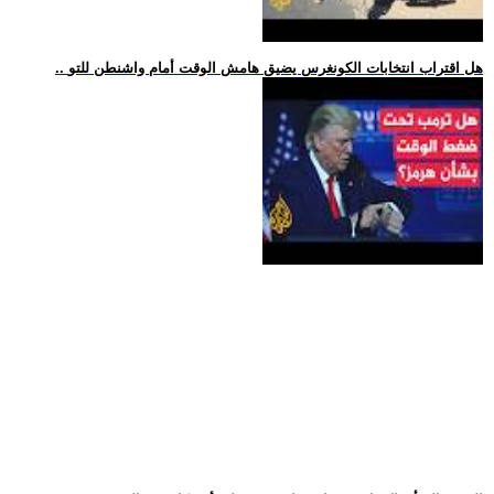
.. هل اقتراب انتخابات الكونغرس يضيق هامش الوقت أمام واشنطن للتو