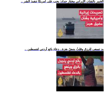
.. الخبير بالشأن الإيراني مختار حداد: يجب على أمريكا تنفيذ الشر
.. يد تسعى للرزق وقلبٌ ينبضُ بغزة.. دعاء بائع أردني لفسطين