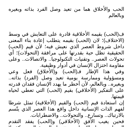
الحب والأخلاق هما من تعيد وصل الفرد بذاته وبغيره
وبالعالم
ف(الحب) بقيمه الأخلاقية قادرة على التعايش في وسط
(الاختلاف)؛ لان (الحب) بقيمه يتطلب إعادة بناء المعنى
داخل شروط العصر الذي نعيش فيه؛ لأن قيم (الحب)
الحقيقية تظل حية بقدرتها على مرافقة (التحولات)؛ أي
تحولات العصر.. وتقنيات التكنولوجيا.. والاتصالات.. وعلى
مقاومة اختزال الإنسان في أدوار وظيفية.
وفي هذا الإطار فـ(الحب) و(الأخلاق) فعل وعي
ومسؤولية وممارسة يومية تعيد وصل (الفرد) بذاته..
وبغيره.. وبالعالم، لأن أخطر ما يهدد الإنسان فقدان قدرته
على التفكير (الأخلاقي) بقيم (الحب) التي تعطي لحياه
قيمتها.
إن استعادة قيم (الحب) والقيم (الأخلاقية) تمثل شرطا
لفهم الذات الإنسانية داخل واقع هذا العصر الذي يتّسم
بالارتباك.. وتسارع.. والتحولات.. والاضطرابات.
فحين يغيب الأفق (الأخلاقي) و(الحب) يفقد التقدم