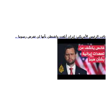
.. نائب الرئيس الأمريكي: إيران أبلغت واشنطن بأنها لن تفرض رسوما