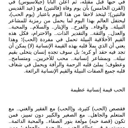
في حبها قبل مقتله، ثم أعلن البابا (جيلاسيوس) في
(القرن الخامس) بأن يوم وفاة (فالنتين) هو (عيد القديس
فالنتين)؛ ليتخذ لاحقا من هذا اليوم باعتبار (يوم الحب)،
ليحتفل العالم بهذا اليوم لما يحمل من رمزية للمشاعر
النبيلة.. والوفاء.. والفرح.. والإيثار.. والسلام.. والمحبة..
والعدل.. والثقة.. والتقدير الذات.. والاحترام، فكل هذه
القيم الأخلاقية النبيلة تحمل في مفردة (الحب)؛ وهذا
يعني أن الذي يملأ قلبه بهذه القيمة الإنسانية (لا) يمكن أن
تجد فيه حقد أو كره؛ بل سوف تجده إنسان يتحلى بقيم
نبيلة.. وبمشاعر إنسانية.. محب للأخريين.. ومتسامح..
وعطوف؛ يملئ قلبه الرحمة والرأفة ويحمل في شغاف
قلبه جميع الصفات النبيلة والقيم الإنسانية الرائعة.
الحب قيمة إنسانية عظيمة
فقصص (الحب) كثيرة، و(الحب) مع الفقير والغني.. مع
المتعلم والجاهل.. مع الصغير والكبير دون تمييز، فمن
تكون (قصة حبه) مولعة بنور الصفاء.. والمحبة الدائمة..
ومستمرة في عطاء الحب.. والرحمة.. والعطف؛ ومن