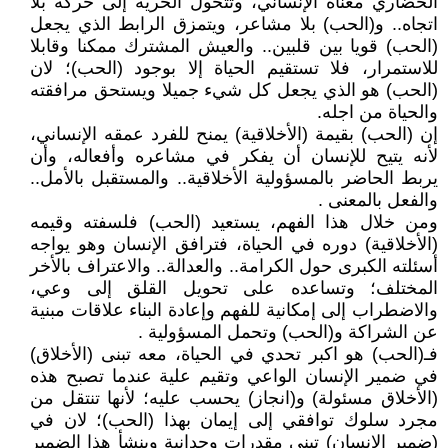
الحضاري معناه الإنساني، وتتحول الحرية إلى حركة بلا
اتجاه.. و(الحب) بلا مشاعر، ويتمزق الرابط الذي يجعل
(الحب) قويا بين قلبين.. والعيش المشترك ممكنا وقابلا
للاستمرار، فلا تستقيم الحياة إلا بوجود (الحب)؛ لان
(الحب) هو الذي يجعل كل شيء جميلا ويستحق مرافقته
والحياة من اجله.
إن (الحب) بقيمة (الأخلاقية) يمنح للفرد عمقه الإنساني،
لأنه يتيح للإنسان أن يفكر في مشاعره وأفعاله، وأن
يربط الحاضر بالمسؤولية الأخلاقية.. والمستقبل بالأمل..
والفعل بالمعنى .
ومن خلال هذا الفهم، يستعيد (الحب) فلسفته وقيمه
(الأخلاقية) دوره في الحياة، فترافق الإنسان وهو يواجه
أسئلته الكبرى حول الكرامة.. والعدالة.. والاعتراف بالأخر
المختلف؛ وتساعده على تحويل القلق إلى وعي،
والاضطراب إلى إمكانية للفهم وإعادة البناء علاقات مبنية
عن الشراكة و(الحب) وتحمل المسؤولية .
فـ(الحب) هو اكبر تحدي في الحياة، معه تبنى (الأخلاق)
في ضمير الإنسان الواعي وتقيم علية عندما تصبح هذه
(الأخلاق مسئولة) و(انجاز) يحسب عليه؛ لأنها تنتقل من
مجرد سلوك توافقي إلى إيمان بهذا (الحب)؛ لان في
(ضمير الإنسان) تبنى مقدرات وجدانية وينشأ هذا الضمير