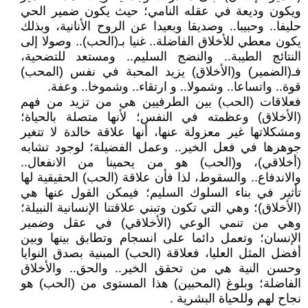
ويكون وديعة في عقله النامي؛ حيث يكون ضمير الحي
حليفا.. وحبيبا.. وصديقا وبعيدا عن الروح الأنانية، وبذلك
يكون معطي للأخلاق الفاضلة.. غنيا بـ(الحب).. وصولا إلى
النتائج الطيبة.. والنضج السليم.. ومستعد للتضحية،
فـ(الضمير) و(الأخلاق) يزيد المحبة في نفس (المحب)
قوة.. واتساعا.. وشمولا.. و ارتقاء.. وشموخا.. وعفة.
فعلاقات (الحب) بين الطرفيين هي من تزيد من فهم
(الأخلاق) وعظمته في النفس؛ لأنها متصلة بالحياة؛
ومشكلاتها غير معزولة عنها، أنها علاقة خالدة لا تتغير
جوهرها في فعل الخير.. وعمل الفضيلة؛ لوجود تشابه
(أخلاقي)، و(الحب) هو من يحمينا من الانفعال..
والاندفاع.. والسقوط، لذا فأن علاقة (الحب) الحقيقية لها
تأثير في بناء السلوك السليم؛ فيمكن القول عنها هي
(الأخلاق)؛ وهي التي تكون وتبني علاقتنا الإنسانية النبيلة؛
وهي من تنمي الوعي (الأخلاقي) في عقل وضمير
الإنسان؛ وتعمل دائما على انسجام وتطابق بينها وبين
أفضل المثل العليا، فعلاقة (الحب) المبنية بصدق النوايا
وحسن النية هي من تحقق الخير.. والحق.. والأخلاق
الفاضلة؛ وبلوغ (المحبين) هذا المستوى من (الحب) هو
نجاح لهم وللحياة البشرية .