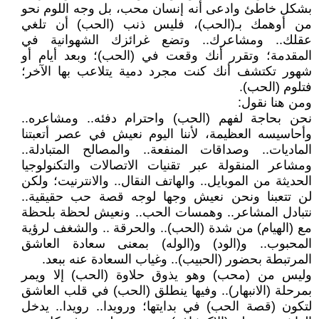
بشكل خاطئ وادعى أنه إنسان محب، بل وجه اللوم نحو
من أوهمك بـ(الحب)، فليس ذنب (الحب) أن تلغي
عقلك.. ومشاعرك.. وتضع غرائزك الشهوانية في
المقدمة؛ وتقرر أنك وقعت في (الحب)؛ وبعد أيام أو
شهور تكتشف أنك كنت مجرد دمية يتلاعب بها الآخر؛
فتلوم (الحب).
ومن هنا نقول:
نحن بحاجة لفهم (الحب) واحترام دفئه.. ومشاعره..
وأحاسيسه العظيمة، لأننا اليوم نعيش في عصر أتعبتنا
الماديات.. وصداقات المنفعة.. والمصالح المتبادلة..
ومشاعر المنقولة عبر تقنيات الاتصالات والتكنولوجيا
الحديثة من الموبايل.. والهاتف النقال.. والانترنيت؛ ولكن
لن تتعبنا ونحن نعيش وجها لوجه قصة حب حقيقية..
نتبادل المشاعر.. وهمسات الحب.. ونعيش لحظة بلحظة
مع (الهيام) من شدة (الحب).. والحرقة .. والشغف لرؤية
المحبوب.. و(الود) و(الوله) بمعنى سعادة العاشق
المرتبطة بحضور (الحبيب).. وغياب السعادة عنه ببعد.
وليس من (محب) وهو يذوق حلاوة (الحب) إلا ويمر
بمرحلة (الانبهار).. وفيها ينطلق (الحب) في قلب العاشق
لتكون (قصة الحب) في بدايتها؛ ورويدا.. رويدا.. يدخل