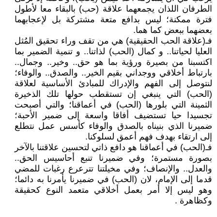
الطرفان اللذان يجمعهما علاقة (حب) بالبقاء معا لأطول
فترة ممكنة؛ ليس بدافع متعة مشتركة بل لإعجابهما
بعضهما ببعض كما هما.
فـ(علاقة الحب الحقيقية) هي من تقف وراء تحقيق المُثل
العليا لحياتنا.. و كمال (الحب) لذاتنا.. و تنمية الضمير بما
اكتسبنا من بصيرة ورؤية بما هو حق.. وخير.. وجمال..
بارتباط أخلاقي ووجداني بقيم الخير.. والصدق.. والوفاء؛
لنتوصل إلى الفهم والإدراك للمبادئ الأساسية لعلاقة
(الحب) التي ينبغي إن تستقطب حولها تلك الذخيرة
الثمينة التي بلورها (الحب) في أعماقنا؛ والتي أصبحت
تجسيدا حيا تستضيف أفاقا واسعة إلى ضمير الأحبة؛
ضميرنا الذي بنيناه بالصدق والوفاء كأسس عمل نتطلع
إلى ارتقاء بهدف فهم أعمق لسلوكنا.
فـ(الحب) في أعماقنا هو دافع ذاتي لتحسين علاقتنا بالآخر
بصورة مستمرة؛ وفي ضميرنا تنبع أحاسيس الحق..
والعدل.. والإنصاف؛ وفي مخيلتنا تترعرع رغبات للمضي
قدما إلى الإمام، لان (الحب) في ضميرنا يأمرنا به دائما؛
وهو ليس إلا أمر بعمل أخلاقي متعمد النوع كحقيقة
وكظاهرة .