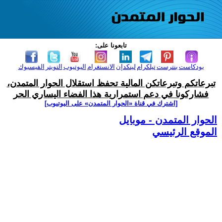
تابعونا على:
بودكاست
بنترست
تيلكرام
لينكدإن
الانستغرام
اليوتيوب
التويتر
الفيسبوك
تبرعاتكم وتبرعاتكن المالية تحفظ استقلال الحوار المتمدن،
فشاركونا في دعم استمرارية هذا الفضاء اليساري الحر
[اشترك في قناة ‫«الحوار المتمدن» على اليوتيوب]
الحوار المتمدن - موبايل
الموقع الرئيسي