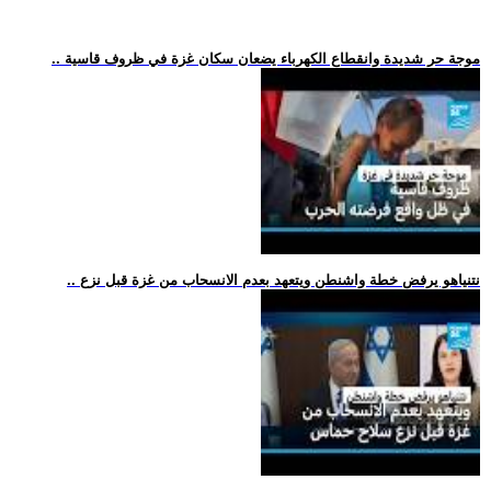
.. موجة حر شديدة وانقطاع الكهرباء يضعان سكان غزة في ظروف قاسية
.. نتنياهو يرفض خطة واشنطن ويتعهد بعدم الانسحاب من غزة قبل نزع