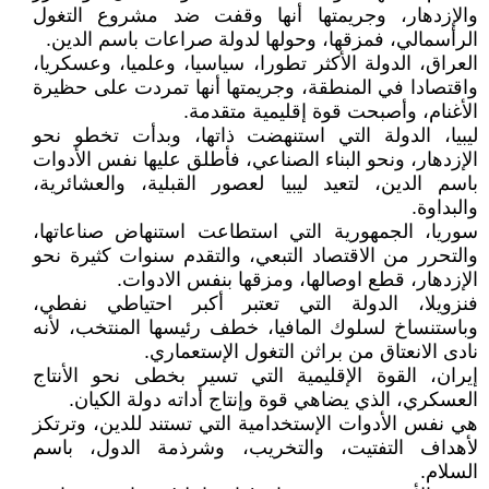
والإزدهار، وجريمتها أنها وقفت ضد مشروع التغول
الرأسمالي، فمزقها، وحولها لدولة صراعات باسم الدين.
العراق، الدولة الأكثر تطورا، سياسيا، وعلميا، وعسكريا،
واقتصادا في المنطقة، وجريمتها أنها تمردت على حظيرة
الأغنام، وأصبحت قوة إقليمية متقدمة.
ليبيا، الدولة التي استنهضت ذاتها، وبدأت تخطو نحو
الإزدهار، ونحو البناء الصناعي، فأطلق عليها نفس الأدوات
باسم الدين، لتعيد ليبيا لعصور القبلية، والعشائرية،
والبداوة.
سوريا، الجمهورية التي استطاعت استنهاض صناعاتها،
والتحرر من الاقتصاد التبعي، والتقدم سنوات كثيرة نحو
الإزدهار، قطع اوصالها، ومزقها بنفس الادوات.
فنزويلا، الدولة التي تعتبر أكبر احتياطي نفطي،
وباستنساخ لسلوك المافيا، خطف رئيسها المنتخب، لأنه
نادى الانعتاق من براثن التغول الإستعماري.
إيران، القوة الإقليمية التي تسير بخطى نحو الأنتاج
العسكري، الذي يضاهي قوة وإنتاج أداته دولة الكيان.
هي نفس الأدوات الإستخدامية التي تستند للدين، وترتكز
لأهداف التفتيت، والتخريب، وشرذمة الدول، باسم
السلام.