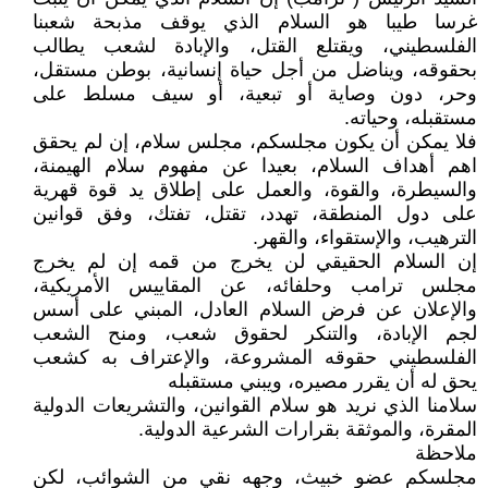
غرسا طيبا هو السلام الذي يوقف مذبحة شعبنا
الفلسطيني، ويقتلع القتل، والإبادة لشعب يطالب
بحقوقه، ويناضل من أجل حياة إنسانية، بوطن مستقل،
وحر، دون وصاية أو تبعية، أو سيف مسلط على
مستقبله، وحياته.
فلا يمكن أن يكون مجلسكم، مجلس سلام، إن لم يحقق
اهم أهداف السلام، بعيدا عن مفهوم سلام الهيمنة،
والسيطرة، والقوة، والعمل على إطلاق يد قوة قهرية
على دول المنطقة، تهدد، تقتل، تفتك، وفق قوانين
الترهيب، والإستقواء، والقهر.
إن السلام الحقيقي لن يخرج من قمه إن لم يخرج
مجلس ترامب وحلفائه، عن المقاييس الأمريكية،
والإعلان عن فرض السلام العادل، المبني على أسس
لجم الإبادة، والتنكر لحقوق شعب، ومنح الشعب
الفلسطيني حقوقه المشروعة، والإعتراف به كشعب
يحق له أن يقرر مصيره، ويبني مستقبله
سلامنا الذي نريد هو سلام القوانين، والتشريعات الدولية
المقرة، والموثقة بقرارات الشرعية الدولية.
ملاحظة
مجلسكم عضو خبيث، وجهه نقي من الشوائب، لكن