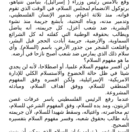
وقع بالأمس رئيس وزراء ( إسرائيل)، بنيامين نتنياهو،
برتوكول الانضمام لمجلس السلام، في الوقت الذي تقوم
قواته، منذ ثلاثة اعوام، بتدمير الإنسان الفلسطيني،
وتدمير مدنه، وبناه التحتية، بأبشع جريمة منذ نشوء
البشرية، ضد شعب أعزل، كل جريمته، أنه يناضل
ويطالب بحقوقه الوطنية التي كفلته له كل الشرائع
السماوية، والارضية، جريمة أبادت الحجر قبل البشر،
واقتلعت الشجر من جذور الأرض، باسم (السلام), وأي
سلام ذلك الذي يمارس ضد شعب أصبح نازحا في أرضه.
ما هو مفهوم السلام؟
لن أفسر مفهوم السلام علميا، أو اصطلاحا، لأنه لن يجدي
شيئا في ظل حالة الخضوع والاستسلام الكلي للإدارة
الامريكية- الإسرائيلية، ولكن افسره وفق المفهوم
المنطقي للسلام، ووفق أهداف السلام، ومبادئه
المشروعة.
عندما رفع الرئيس الفلسطيني ياسر عرفات غصن
الزيتون، ومد يده للسلام، وفق المفهوم الشرعي للسلام،
تم محاصرته، واغتياله، وسقط شهيدا للسلام، لأن جريمته
بأنه طالب بحقوق شعبه، وفسر مفهوم السلام بتفسيره
الصحيح.
السيد الرئيس ( ترامب) إن السلام الذي يمكن أن ينبت