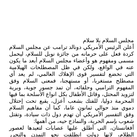
مجلس السلام بلا سلام
أعلن الرئيس الأمريكي دونالد ترامب عن مجلس السلام
كردة فعل على حرمانه من جائزة نوبل للسلام، ليحمل
مسمى ومفهوم هو وأعضاء مجلس السلام أبعد ما يكون
عنه في الواقع، ولكن في ظل المصطلحات الهيلامية
التي تخضع لتفسير قوى الإهلاك العالمي، لم يعد أي
مصطلح مستغربا، أو مستهجنا، فمعنى السلام وفق
المفهوم الترامبي وحلفائه، أن تمد جسور جوية، وبرية
لتزويد المحتل، وقاتل الأطفال بكل انواع الأسلحة بما فيها
المحرمة دوليا، للفتك بشعب أعزل، يقبع تحت إحتلال
دموي منذ حوالي ثمانون عاما، كما أن مفاهيم السلام
وفق التفسير الأمريكي أن تهدم دول ذات سيادة، وتقتل
شعوب بإسم الحرية، والنماذج حيه، من أهمها:
أفغانستان، التي أطلق عليها عصابات لتعيدها لعصور
الظلام، لانها دولت انطلقت نحو التمدن والتحرر