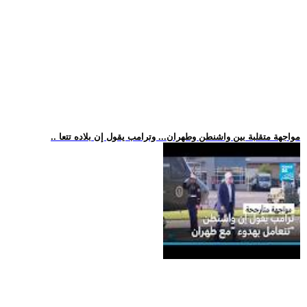
.. مواجهة متقلبة بين واشنطن وطهران... وترامب يقول إن بلاده تتعا