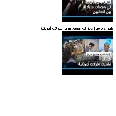
.. طهران تربط إعادة فتح مضيق هرمز بتنازلات أمريكية