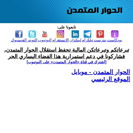
تابعونا على:
بودكاست
بنترست
تيلكرام
لينكدإن
الانستغرام
اليوتيوب
التويتر
الفيسبوك
تبرعاتكم وتبرعاتكن المالية تحفظ استقلال الحوار المتمدن،
فشاركونا في دعم استمرارية هذا الفضاء اليساري الحر
[اشترك في قناة ‫«الحوار المتمدن» على اليوتيوب]
الحوار المتمدن - موبايل
الموقع الرئيسي