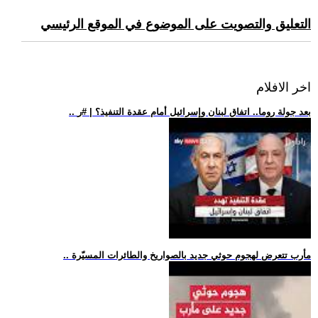
التعليق والتصويت على الموضوع في الموقع الرئيسي
اخر الافلام
.. بعد جولة روما.. اتفاق لبنان وإسرائيل أمام عقدة التنفيذ؟ | #ر
.. مأرب تتعرض لهجوم حوثي جديد بالصواريخ والطائرات المسيّرة