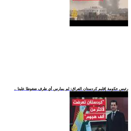
.. رئيس حكومة إقليم كردستان العراق: لم يمارس أي طرف ضغوطا علينا