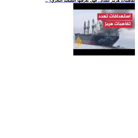
.. تفاهمات هرمز تتقدم.. فهل يعرقلها التصعيد البحري؟