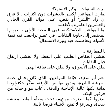
مرت السنوات…وكبر الاستهلاك
صارت المواعين تُكسر بالعشرات دون اكتراث ، لا فرق
إن زاد “الشر” أو نقص، على موائد القرن الحادي
والعشرين العامرة بالأطعمة.
أما المواعين البلاستيكية، فهي الضحية الأولى ، طريقها
المختصر إلى حاوية النفايات، في عصرٍ تراجعت فيه قيمة
الأشياء، وتعاظمت فيه وتيرة الاستبدال.
يا للمفارقة…
نخشى انخفاض الطلب على النفط، ولا نخشى ارتفاع
جبال النفايات.
نقلق على الأسواق، ولا نقلق على ثقافة الهدر.
العم أبو سعيد، خيّاط المواعين، الذي كان يحمل عدته
الحرفية النادرة، ويدور بها بين الأزقة، يفكّر بتكنولوجيا
بدائية لكنها عالية الإنتاجية والدقة… غاب هو وأجياله من
حرفيي البلاد.
اندثروا كما اندثرت مهنتهم، تحت وطأة أنماط معيشة
جديدة، وسرعةٍ لا تمنح الأشياء فرصةً ثانية.