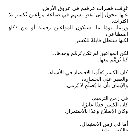
غرقت قطرات عرقهم في عروق الأرض،
علّها تتحول إلى نفطٍ يسهم في صناعة مواعين تُكسر بلا
اكتراث.
وربما، يومًا ما، ستكون المواعين رقمية أو من ذكاءٍ
اصطناعي،
لكنها ستظل قابلةً للكسر.
لكن المواعين لم تكن تُرمَّم وحدها…
كنا نُرمَّم معها.
كان الكسر يُعلّمنا الاقتصاد في الأشياء،
والصبر على الخسارة،
والإيمان بأن ما يُصلَح لا يُرمى.
في زمن الترميم،
كان الكسر حدثًا عابرًا،
وكان الإصلاح وعدًا بالاستمرار.
أما في زمن الاستبدال،
فالكسر نهاية،