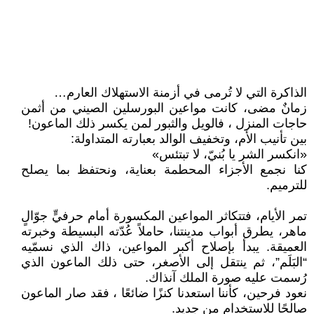
الذاكرة التي لا تُرمى في أزمنة الاستهلاك العارم…
زمانٌ مضى، كانت مواعين البورسلين الصيني من أثمن
حاجات المنزل ، فالويل والثبور لمن يكسر ذلك الماعون!
بين تأنيب الأم، وتخفيف الوالد بعبارته المتداولة:
«انكسر الشر يا بُنيّ، لا تبتئس»
كنا نجمع الأجزاء المحطمة بعناية، ونحتفظ بما يصلح
للترميم.
تمر الأيام، فتتكاثر المواعين المكسورة أمام حرفيٍّ جوّالٍ
ماهر، يطرق أبواب مدينتنا، حاملاً عُدّته البسيطة وخبرته
العميقة. يبدأ بإصلاح أكبر المواعين، ذاك الذي نسمّيه
“البَلَم”، ثم ينتقل إلى الأصغر، حتى ذلك الماعون الذي
رُسمت عليه صورة الملك آنذاك.
نعود فرحين، كأننا استعدنا كنزًا ضائعًا ، فقد صار الماعون
صالحًا للاستخدام من جديد.