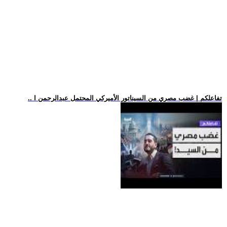
.. تفاعلكم | غضب مصري من السيناتور الأميركي المحتمل عبدالرحمن ا