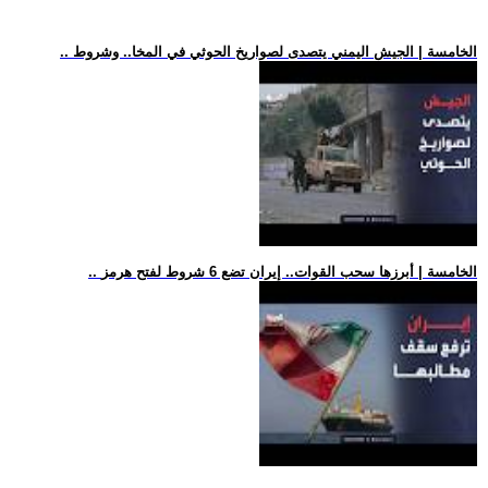
.. الخامسة | الجيش اليمني يتصدى لصواريخ الحوثي في المخا.. وشروط
.. الخامسة | أبرزها سحب القوات.. إيران تضع 6 شروط لفتح هرمز