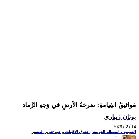
مَواثيقُ القِيامةِ: صَرخةُ الأرضِ في وَجهِ الرَّماد
بوتان زيباري
2026 / 2 / 14
القومية , المسالة القومية , حقوق الاقليات و حق تقرير المصير