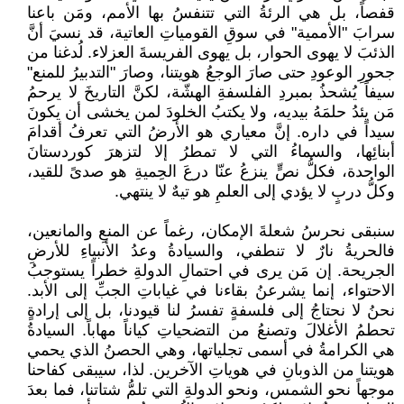
قفصاً، بل هي الرئةُ التي تتنفسُ بها الأمم، ومَن باعنا
سرابَ "الأممية" في سوقِ القومياتِ العاتية، قد نسيَ أنَّ
الذئبَ لا يهوى الحوار، بل يهوى الفريسةَ العزلاء. لُدغنا من
جحورِ الوعودِ حتى صارَ الوجعُ هويتنا، وصارَ "التدبيرُ للمنع"
سيفاً يُشحذُ بمبردِ الفلسفةِ الهشّة، لكنَّ التاريخَ لا يرحمُ
مَن يئدُ حلمَهُ بيديه، ولا يكتبُ الخلودَ لمن يخشى أن يكونَ
سيداً في داره. إنَّ معياري هو الأرضُ التي تعرفُ أقدامَ
أبنائِها، والسماءُ التي لا تمطرُ إلا لتزهرَ كوردستانَ
الواحدة، فكلُّ نصٍّ ينزعُ عنّا درعَ الحِميةِ هو صدىً للقيد،
وكلُّ دربٍ لا يؤدي إلى العلمِ هو تيهٌ لا ينتهي.
سنبقى نحرسُ شعلةَ الإمكان، رغماً عن المنعِ والمانعين،
فالحريةُ نارٌ لا تنطفي، والسيادةُ وعدُ الأنبياءِ للأرضِ
الجريحة. إن مَن يرى في احتمالِ الدولةِ خطراً يستوجبُ
الاحتواء، إنما يشرعنُ بقاءنا في غياباتِ الجبِّ إلى الأبد.
نحنُ لا نحتاجُ إلى فلسفةٍ تفسرُ لنا قيودنا، بل إلى إرادةٍ
تحطمُ الأغلالَ وتصنعُ من التضحياتِ كياناً مهاباً. السيادةُ
هي الكرامةُ في أسمى تجلياتها، وهي الحصنُ الذي يحمي
هويتنا من الذوبانِ في هوياتِ الآخرين. لذا، سيبقى كفاحنا
موجهاً نحو الشمس، ونحو الدولةِ التي تلمُّ شتاتنا، فما بعدَ