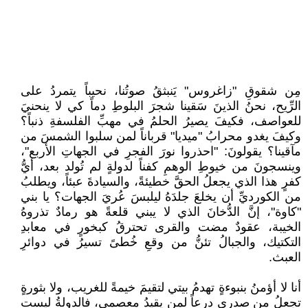
مِن شقوقِ "زاغروس" يَنبثقُ صوتُنا، نحيباً يتمردُ على
الرِّيح، نحنُ الذينَ سَقينا شجرَ البلوطِ دماً كي لا ينحنيَ
للعواصف، فكيفَ يصيرُ الحلمُ في مهبِّ الفلسفةِ ذنباً؟
وكيفَ يغدو محرابُ "ميديا" قرباناً لمن سلبوا الشمسَ من
مآقينا؟ يقولونَ: "احذروا نورَ الفجرِ في الجهاتِ الأربع"،
وينسجونَ من خيوطِ الوهمِ كفناً لدولةٍ لم تُولد بعد، أيُّ
كفرٍ هذا الذي يجعلُ الحقَّ خطيئةً، والسيادةَ عبئاً، ويطلبُ
من الكورديِّ أن يخلعَ جلدَهُ ليلبسَ عُريَ الجهات؟ يا بني
"كاوة"، إنَّ الدُّخانَ الذي لا يبني قلعةً هو رمادٌ تذروهُ
الخيبة، عقودٌ مضت والقرى تحترقُ كبخورٍ في معابدِ
التكتيك، والجبالُ تئنُّ من وقعِ خُطىً تسيرُ في دوائرِ
العبث.
أنا لا أؤمنُ بنبوءةٍ تهدمُ بيتي لتقيمَ خيمةً للغريب، ولا بثورةٍ
تجعلُ من صدري درعاً لمن يقيدُ معصمي، فالدولةُ ليست