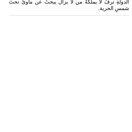
الدولةِ ترفٌ لا يملكهُ من لا يزالُ يبحثُ عن مأوىً تحتَ
شمسِ الحرية.