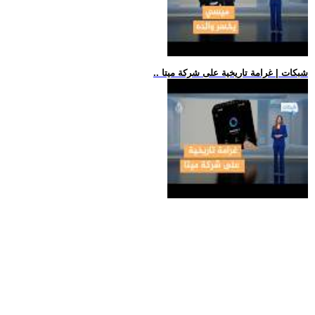
.. شبكات | غرامة تاريخية على شركة ميتا