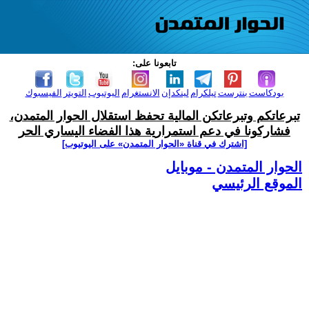
تابعونا على:
بودكاست
بنترست
تيلكرام
لينكدإن
الانستغرام
اليوتيوب
التويتر
الفيسبوك
تبرعاتكم وتبرعاتكن المالية تحفظ استقلال الحوار المتمدن،
فشاركونا في دعم استمرارية هذا الفضاء اليساري الحر
[اشترك في قناة ‫«الحوار المتمدن» على اليوتيوب]
الحوار المتمدن - موبايل
الموقع الرئيسي