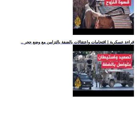
.. قراءة عسكرية | اقتحامات واعتقالات بالضفة بالتزامن مع وضع حجر