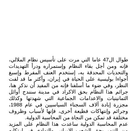
طوال ال47 عاما التي مرت على تأسيس نظام الملالي،
فإنه ومن أجل بقاء النظام وإستمراره ودرأ التهديدات
والتحديات المحدقة به، إستخدم العنف المفرط وإسبغ
أجواءا بوليسية على الحياة في إيران، وأکثر ما قد لفت
النظر، وفي ضوء ما أسلفنا فإنه من المفيد أن نذکر هنا،
جرائم هذا النظام بحق الاکراد في مدينة سنندج أوائل
الثمانينيات والاعدامات الجماعية التي شهدتها وکذلك
مجزرة إبادة آلاف السجناء السياسيين في عام 1988،
وجرائم وإنتهاکات فظيعة أخرى، فإنها لأسباب وظروف
مختلفة قد تمکن من النجاة من المحاسبة الدولية.
عدم المحاسبة الدولية ساعدت هذا النظام على المزيد
من التنمر بحق الشعب الايراني والتمادي في إرتکابه