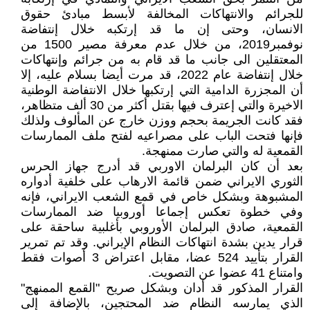
للجرائم والانتهاکات المخالفة لأبسط مبادئ حقوق
الانسان، وحتى إن ما قد إرتکبه خلال إنتفاضة
نوفمبر2019، من خلال عدم معرفة مصير 1500 من
المعتقلين الى جانب ما قد قام به من جرائم وإنتهاکات
خلال إنتفاضة عام 2022، قد مرت أيضا بسلام عليه، إلا
أن المجزرة الدامية التي إرتکبها خلال الانتفاضة الوطنية
الاخيرة والتي إعترف فيها بقتل أکثر من 30 ألف متظاهر،
فقد کانت الجريمة بحجم ووزن خارج عن المألوف ولذلك
فإنها فتحت الباب على مصراعيه لفتح ملف الممارسات
القمعية له والتي صارت ممنهجة.
بعد أن کان البرلمان الاوربي قد أدرج جهاز الحرس
الثوري الايراني ضمن قائمة الارهاب على خلفية أدواره
المشبوهة وبشکل خاص في قمع الشعب الايراني، فإنه
وفي خطوة تعكس إجماعا أوروبيا ضد الممارسات
القمعية، صادق البرلمان الأوروبي بأغلبية ساحقة على
قرار يدين بشدة انتهاكات النظام الإيراني. وقد تم تمرير
القرار بتأييد 524 عضا، مقابل اعتراض 3 أصوات فقط
وامتناع 41 عضوا عن التصويت.
القرار المذکور قد أدان وبشكل صريح "القمع الممنهج"
الذي يمارسه النظام ضد المحتجين، بالإضافة إلى