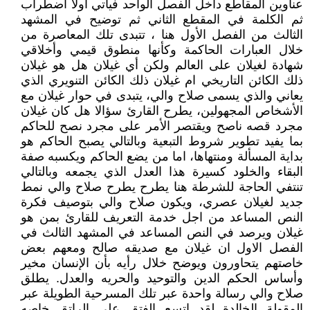
عناوين المقاطع داخل الفصل الواحد فيأتي اولا اضطراب
ثم الكلمة في المقطع الثاني ثم توضيح في المشهد
الثالث من الفصل الأول هنا ، تتبدى تلك المعاصرة من
خلال العبارات الحاكمة وكأنها منطوق قيمي وأخلاقي
شهادة لغيلان على العالم ولكن أي غيلان هل هو غيلان
ذلك الكائن التاريخي ام غيلان ذلك الكائن التنويري الذي
يعاني والذي يسمى صلاح والي، يتبدى في حوار غيلان مع
الأشخاص المجهولين، يطرح القارئ سؤالا هل كان غيلان
مجرد قصه ناصح ويقتصر الأمر على مجرد نصح للحاكم
بما يفيد تطوير شروط التبعية وبالتالي يصبح الحاكم هو
بداية المسألة ومنتهاها، اما من يضع الحاكم ويكسبه صفة
البقاء والخلود كسيرة هذا العدل الذي يجمعه وبالتالي
تنتفي الحاجة للشرطة هنا يطرح يطرح صلاح والي نمط
جديد لغيلان عصري، ويكون صلاح والي بتوصيف فكرة
النص المساعد من اجل خدمة التعريف للقارئ بمن هو
غيلان ويرصد في النص المساعد في المشهد الثالث في
الفصل الاول ان غيلان مع صديقه صالح ومعهم بعض
خاصتهم يتحاورون ويوضح خلال رأيه بأن الإنسان مخير
وأساس الحكم الدين والتوحيد والحريه والعدل. يطلق
صلاح والي رسالة واحدة عبر تلك المسرحية الطويلة عبر
المقولة الخالدة لقد اتسع الفتق على الراتق خاصه