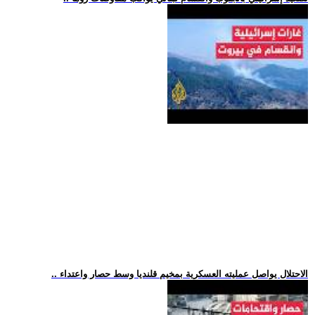
.. الاحتلال يواصل عمليته العسكرية بمخيم قلنديا وسط حصار واعتداء