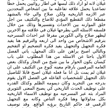
غيلان لانه لو اراد ذلك لبسها في اطار روائيين يحمل خطا
تصاعديا يحمل علاقه تفاعليه ما بين اشخاص المحددين
عبر الازمه التاريخيه ولكن صلاح والي جاء بالمشهد
مقطعا ذلك التقطيع المؤدي للاضاح والتكثيف من اجل
خلق الموازنه بين الاحداث وتفسيرها وذلك من خلال
فلسفه الاسئله التي يطرحها غيلان في علاقته مع الاخرين
ليظهر صلاح والي الكورس مفرقا عبر احداث المسرحيه
بترقيم الاشخاص من واحد الى اربعه والترقيم هنا يفيد
فكره التجهيل والتجهيل يفيد فكره التضخيم او التفخيم
وبالتالي اصبح يراهن على ذلك المجهل، ياتي الفصل
الاول باحثا عن الاسئله من هذا المطلوب على باب
كيسان يكون الحوار ما بين شيخ من التجار وكذلك بعض
العامه المرقمين بارقام معينه كنوع من التكثيف على ان
غيلان لم يمت بل انا ما فعله غيلان اصبح قابلا للتاصيل
ذلك التجهيل للشخصيات الفاعله في الفصل الاول يقوم
بدرجه من التجريد وكان ديمومه الظلم وكذلك القدره
على توظيف الحدث التاريخي كي يصبح المعنى التثويري
المراد بثه عبر المسرحيه مع توظيف الاسماء التاريخيه
بكل مدلولاتها وهنا فكره التناص وكانه مع التجهيل
الرقمي قد حاكم التاريخ برؤيه الواقع. وقد توصيف