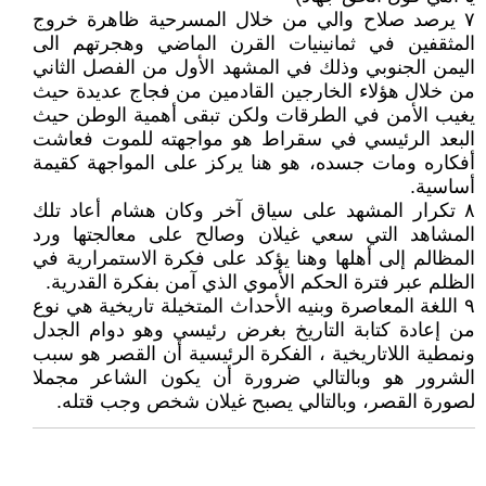
٧ يرصد صلاح والي من خلال المسرحية ظاهرة خروج
المثقفين في ثمانينيات القرن الماضي وهجرتهم الى
اليمن الجنوبي وذلك في المشهد الأول من الفصل الثاني
من خلال هؤلاء الخارجين القادمين من فجاج عديدة حيث
يغيب الأمن في الطرقات ولكن تبقى أهمية الوطن حيث
البعد الرئيسي في سقراط هو مواجهته للموت فعاشت
أفكاره ومات جسده، هو هنا يركز على المواجهة كقيمة
أساسية.
٨ تكرار المشهد على سياق آخر وكان هشام أعاد تلك
المشاهد التي سعي غيلان وصالح على معالجتها ورد
المظالم إلى أهلها وهنا يؤكد على فكرة الاستمرارية في
الظلم عبر فترة الحكم الأموي الذي آمن بفكرة القدرية.
٩ اللغة المعاصرة وبنيه الأحداث المتخيلة تاريخية هي نوع
من إعادة كتابة التاريخ بغرض رئيسي وهو دوام الجدل
ونمطية اللاتاريخية ، الفكرة الرئيسية أن القصر هو سبب
الشرور هو وبالتالي ضرورة أن يكون الشاعر مجملا
لصورة القصر، وبالتالي يصبح غيلان شخص وجب قتله.