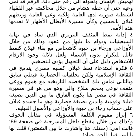
تهميش الإنسان وتحوله الى رقم حتى ذلك الرقم قد نمى
وعيه حتى أن خطة هشام من خلال محاكمته عبر الفقهاء
لشيطنة صورته لدى العامة ولكنه وعي العامة وربطهم
غيلان بالحسين وكأن مسيرة الأبطال الأطهار لا تعدمها
هذه الأمة.
٤ إدانة نمط المثقف التبريري الذي ساد في نهاية
السبعينيات ودوام ما يليها من عقود وذلك من خلال
الأوزاعي ورجاء بن حيوة كأشخاص مع بقاء غيلان كنمط
قابل للتكرار بدون الاسماء ولعل دلالة وجود الارقام
للاشخاص دليل على أن التجهيل يؤدي للتضخيم.
٥ فكرة استدعاء نمط غيلان كفقيه مصري يندمج في
الثقافة الإسلامية ولكن بخلفياته الحضارية قبطي سابق
وبالتالي تماس تلك الشخصيه التاريخيه مع هموم ووعي
مثقف نوعي بحجم صلاح والي وهو من هو في مسيرة
الثقافة في مصر هنا يكون الفارق ما بين الدين بصيغة
قبلية وقومية والدين بصيغة حضارية وهو ما جسده غيلان
على حساب رجاء بن حيوة والأوزاعي والأصول القبليه.
٦ إبراز مفهوم الكلمة المسؤولة في مقابل الخوف
وكذلك من خلال مقطع داخل المسرحية في صفحة 89:
قالت امي: (مقتلك هنا واشارت ما بين الشفتين/ قلت لها
يا امي قول الحق جهاد)