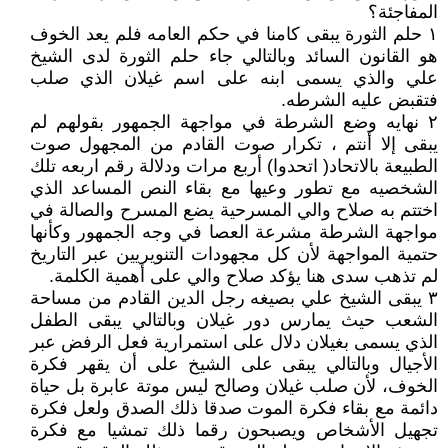
المفاجئة؟
١ حلم الثورة يبقى كامنا في حكم العامه فلم يعد الخوف
هو القانون السائد وبالتالي جاء حلم الثورة لدى الشيخ
علي والذي يسمى ابنه على اسم غيلان الذي صلب
فتقبض عليه الشرطه.
٢ نهايه وضع الشرطة في مواجهة الجمهور بقولهم لم
يبقى إلا أنتم ، تكرار صوت القادم من المجهول صوت
الطبيعة بالاتحاد( اتحدوا) أربع مرات ودلالة رقم اربعه تلك
الشخصيه مع تطور وعيها مع بقاء النص المساعد الذي
اختتم به صلاح والي المسرحية يضع المسرح والصالة في
مواجهة الشرطة مشرعة العصا في وجه الجمهور وكأنها
حتمية المواجهة لأن كل مجهودات التنويريين عبر التاريخ
لم تذهب سدى هنا يؤكد صلاح والي على أهمية الكلمة.
٣ يبقى الشيخ علي بصيغه رجل الدين القادم من مساحة
الشعب حيث يمارس دور غيلان وبالتالي يبقى الطفل
الذي يسمى بغيلان دلال على استمرارية فعل الرفض عبر
الأجيال وبالتالي يبقى على الشيخ على أن يقهر فكرة
الخوف، لأن صلب غيلان وصالح ليس موتة عابرة بل حياة
دائمة مع بقاء فكرة الموت صدقا ذلك الصدق ولعل فكرة
تجهيل الأشخاص ويصبحون رقما ذلك تمشيا مع فكرة