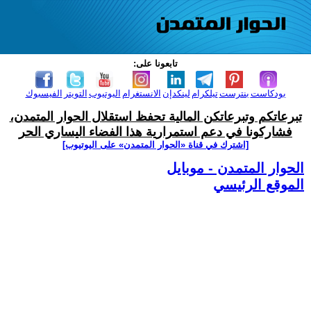
تابعونا على:
بودكاست
بنترست
تيلكرام
لينكدإن
الانستغرام
اليوتيوب
التويتر
الفيسبوك
تبرعاتكم وتبرعاتكن المالية تحفظ استقلال الحوار المتمدن،
فشاركونا في دعم استمرارية هذا الفضاء اليساري الحر
[اشترك في قناة ‫«الحوار المتمدن» على اليوتيوب]
الحوار المتمدن - موبايل
الموقع الرئيسي