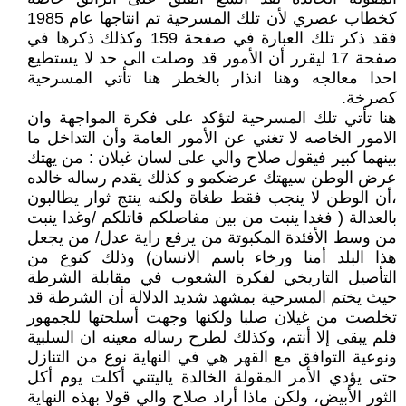
كخطاب عصري لأن تلك المسرحية تم انتاجها عام 1985
فقد ذكر تلك العبارة في صفحة 159 وكذلك ذكرها في
صفحة 17 ليقرر أن الأمور قد وصلت الى حد لا يستطيع
احدا معالجه وهنا انذار بالخطر هنا تأتي المسرحية
كصرخة.
هنا تأتي تلك المسرحية لتؤكد على فكرة المواجهة وان
الامور الخاصه لا تغني عن الأمور العامة وأن التداخل ما
بينهما كبير فيقول صلاح والي على لسان غيلان : من يهتك
عرض الوطن سيهتك عرضكمو و كذلك يقدم رساله خالده
،أن الوطن لا ينجب فقط طغاة ولكنه ينتج ثوار يطالبون
بالعدالة ( فغدا ينبت من بين مفاصلكم قاتلكم /وغدا ينبت
من وسط الأفئدة المكبوتة من يرفع راية عدل/ من يجعل
هذا البلد أمنا ورخاء باسم الانسان) وذلك كنوع من
التأصيل التاريخي لفكرة الشعوب في مقابلة الشرطة
حيث يختم المسرحية بمشهد شديد الدلالة أن الشرطة قد
تخلصت من غيلان صلبا ولكنها وجهت أسلحتها للجمهور
فلم يبقى إلا أنتم، وكذلك لطرح رساله معينه ان السلبية
ونوعية التوافق مع القهر هي في النهاية نوع من التنازل
حتى يؤدي الأمر المقولة الخالدة ياليتني أكلت يوم أكل
الثور الأبيض، ولكن ماذا أراد صلاح والي قولا بهذه النهاية