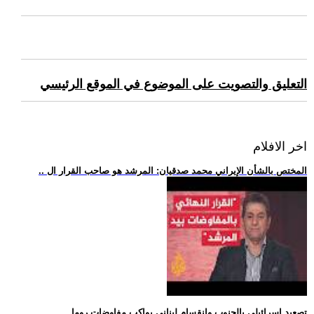
التعليق والتصويت على الموضوع في الموقع الرئيسي
اخر الافلام
.. المختص بالشأن الإيراني محمد صدقيان: المرشد هو صاحب القرار ال
.. تصعيد إسرائيلي بالجنوب وانقسام لبناني يواكب مفاوضات روما