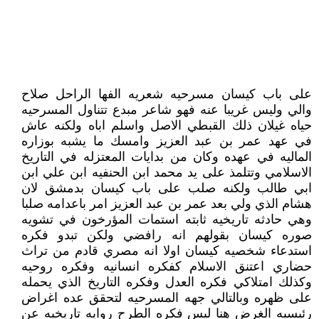
على باب كيسان مسرحيه شعريه الفها الراحل صلاح
والي وليس غريبا عنه فهو شاعر مبدع تتناول المسرحيه
حياه غيلان ذلك القبطي الاصل واسلم اباه ولكنه عاش
في عهد عمر بن عبد العزيز وامسك ما يشبه بوزاره
الماليه في عهده وكان من بدايات المعتزله في التاريخ
الاسلامي وتتلمذ على يد محمد ابن الحنفيه ابن علي ابن
ابي طالب ولكنه صلب على باب كيسان بدمشق لان
هشام الذي ولي بعد عمر بن عبد العزيز امر باعدامه صلبا
وهي حادثه تاريخيه ثابته استمات المؤرخون في تشويه
صوره كيسان بقولهم انه رافضي ولكن تبدو فكره
استدعاء شخصيه كيسان اولا انه مصري قادم من تراث
حضاري اعتنق الاسلام كفكره انسانيه وفكره روحيه
وكذلك امتلاكي فكره العدل وفكره التاريخ الذي يحمله
على ظهره وبالتالي جهه المسرحيه لتحقق عده اغراض
رئيسيه الغرض هنا ليس فكره الطرح روايه تاريخيه عن