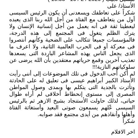
الأستاذ/ على
شكراً على تعاطفك ويسعدنى أن يكون الرئيس السيسى
أول من يتعاطف مع الفتاة من أجل الله ربنا الذى يعبده
ليعطينا ثقة فى أنه يعمل من أجل إنسانية الإنسان ولا
يترك الظلم يتغول فى المجتمع إلى هذه الدرجة،
فالمؤسسات جميعاً تتكالب على الضحية وكأنهم أنتصروا
فى معركة أو فى الحرب العالمية الثانية، ولا اعرف ما
الذى يجعل الناس يهذه المشاعر الباردة التى يسعدها
تعذيب آخرين وقمع حرياتهم معتقدين بأن الله يرضى عن
سلوكياتهم النازية!!!
لم أكن أحب الدخول فى تلك الموضوعات إلى أننى رأيت
الأستاذ الكبير أبراهيم عيسى فى تعليق له على الحادثة
وتأثرت بالجدية التى يتكلم بها وبمدى وصول المواطن
المصرى إلى مستوى إنحطاط أخلاقى لم أراه طوال
حياتى، لذلك حاولت الأستنجاد بشيخ الازهر ثم بالرئيس
السيسى عّلهم يسمعون صوتى البعيد وأستغاثة الفتاة
وأهلها وأنقاذهم من أيدى مجتمع فقد صوابه.
شكراً
اخر الافلام