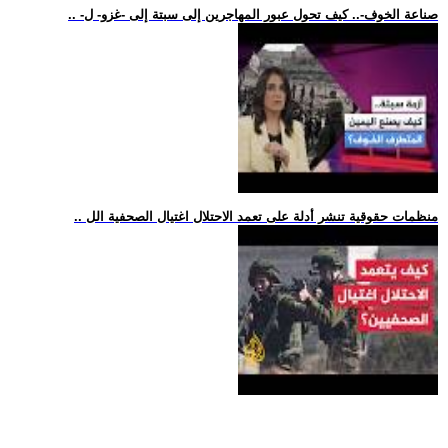
.. -صناعة الخوف-.. كيف تحول عبور المهاجرين إلى سبتة إلى -غزو- ل
.. منظمات حقوقية تنشر أدلة على تعمد الاحتلال اغتيال الصحفية الل