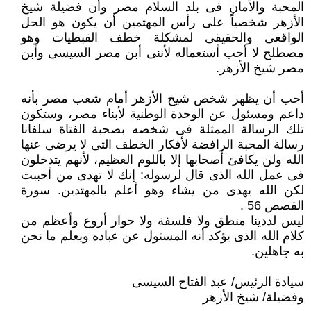
المحبة والأمان فى بلد السلام مصر وأن فضيلة شيخ
الأزهر شخصياً على رأس ‏المهتمين أن يكون هو الحل
الواقعى والحقيقى لمشكلة خطف القبطيات وهو
مصطلح لا أحب أستعماله لأننى أبن مصر السيسى ‏وأبن
مصر شيخ الأزهر.‏
أحب أن يظهر شخص شيخ الأزهر أمام شعب مصر بأنه
داعم ومسئول عن الوحدة الوطنية لأبناء مصر، وستكون
تلك الرسالة ‏الممثلة فى شخصه بصحبة الفتاة سلفانا
رسالة المحبة الرافضة لأفكار الخطف التى لا يرضى عنها
الله ولن يكافئ أصحابها إلا ‏باللوم العظيم، لأنهم يتدخلون
فى عمل الله الذى قال لرسوله: إنك لا تهدى من أحببت
لكن الله يهدى من يشاء وهو أعلم بالمهتدين. ‏سورة
القصص 56 .‏
ليس لددينا منطق ولا فلسفة ولا حوار أروع وأعظم من
كلام الله الذى يؤكد أنه المسئول عن عباده ويعلم ما نحن
به جاهلين.‏
سيادة الرئيس/ عبد الفتاح السيسى
وفضيلة/ شيخ الأزهر