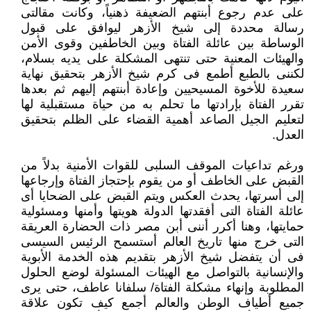
على عدم رجوع أبنتهم الضعيفة ذهنياً، وكانت مقالتى
رسالة محددة إلى شيخ الأزهر ليوافق ‏على قبول
الوساطة بين عائلة الفتاة وبين الخاطفين وقوى الأمن
والهيئات المعنية حتى تنتهى المشكلة على يديه بسلام،
لكننى ‏بالطبع أطمع فى كرم شيخ الأزهر بتحقيق نهاية
سعيدة للأخوة المسيحيين وإعادة أبنتهم إليهم ثم بعدها
تقرر الفتاة بإرادتها ما تحلم ‏به من حياة مستقبلية لها
لتعليم الجيل الصاعد أهمية القضاء على الظلم بتحقيق
العدل.‏
ورغم تداعيات الموقف السلبى للقوات الأمنية بدلاً من
القبض على الخاطف أو من يقوم بإحتجاز الفتاة وإرجاعها
إلى أسرتها، ‏يحدث العكس ويتم القبض على الضحايا أى
عائلة الفتاة التى أفقدتها الدولة هويتها وأمنها ومسئولية
حمايتها، وهنا أكرر أننى أبن ‏مصر ذات الحضارة العريقة
التى خرج منها تاريخ العالم أستسمح الرئيس السيسى
فى أن يتفضل شيخ الأزهر بتقديم هذه الخدمة ‏الأبوية
والإنسانية بالتواصل مع الهيئات المسئولة لوضع الحلول
المطلوبة وإنهاء مشكلة الفتاة/ سلفانا عاطف، حتى يرى
جميع ‏أطياف الوطن والعالم أجمع كيف تكون علاقة