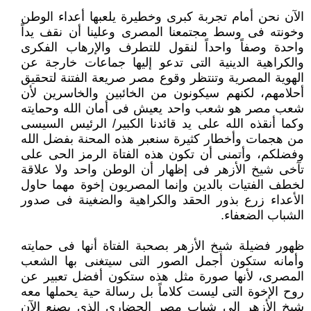
الآن نحن أمام تجربة كبرى وخطيرة يلعبها أعداء الوطن
وخونته فى وسط مجتمعنا المصرى وعلينا أن نقف يداً
واحدة وصفاً واحداً ‏لنقول للتطرف والإرهاب الفكرى
والكراهية الدينية التى تدعو إليها جماعات خارجة عن
الهوية المصرية وتنتظر وقوع مصر صريعة ‏الفتنة لتحقيق
أحلامهم، لكنهم سيكونون من الخائبين والخاسرين لأن
شعب مصر هو شعب واحد يعيش فى أمان الله وحمايته
وكما ‏أنقذه الله على يد قائدنا الكبير/ الرئيس السيسى
من هجمات وأخطار كثيرة سنعبر هذه المحنة بفضل الله
وفضلكم، وأتمنى أن تكون ‏هذه الفتاة الرمز الحى على
تآخى شيخ الأزهر فى إظهار أن الوطن واحد ولا علاقة
لخطف الفتيات بالدين وإنما المصريون إخوة ‏مهما حاول
الأعداء زرع بذور الحقد والكراهية والضغينة فى صدور
الشباب الضعفاء.‏
ظهور فضيلة شيخ الأزهر بصحبة الفتاة أنها فى حمايته
وأمانه ستكون أجمل الصور التى سيتغنى بها الشعب
المصرى، لأنها ‏صورة مثل هذه ستكون أفضل تعبير عن
روح الإخوة التى ليست كلاماً بل رسالة حية يحملها معه
شيخ الأزهر إلى شباب مصر ‏الحضارى الذى يصنع الآن