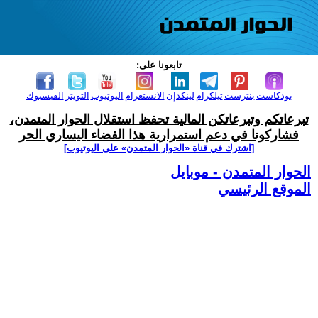
تابعونا على:
بودكاست
بنترست
تيلكرام
لينكدإن
الانستغرام
اليوتيوب
التويتر
الفيسبوك
تبرعاتكم وتبرعاتكن المالية تحفظ استقلال الحوار المتمدن،
فشاركونا في دعم استمرارية هذا الفضاء اليساري الحر
[اشترك في قناة ‫«الحوار المتمدن» على اليوتيوب]
الحوار المتمدن - موبايل
الموقع الرئيسي