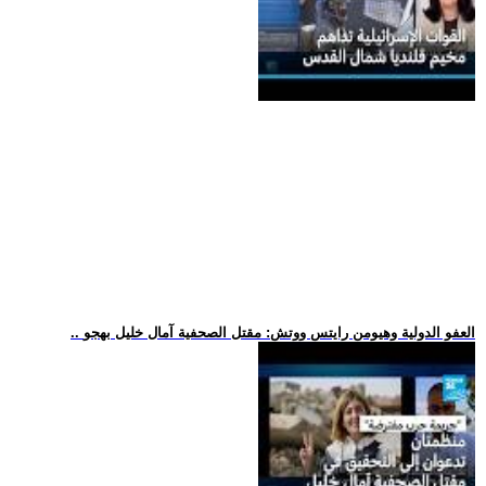
.. العفو الدولية وهيومن رايتس ووتش: مقتل الصحفية آمال خليل بهجو