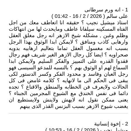
1 - انه ورم سرطانى
على سالم ( 2026 / 2 / 16 - 01:42 )
استاذ ميشيل نجيب ؟ حقيقه انا اتعاطف معك من اجل
الفتاه المسكينه سيلفانا عاطف ومايحدث لها من انتهاكات
وظلم وغبن , مشكله شيخ الازهر انه رجل مغلق العقل
وارهابى كاذب ومنافق ؟ لايمكن ابدا الوثوق بهذا الرجل
بسبب انه مغسول العقل تماما بتعاليم ارهابيه بدويه
صحراويه ؟ ايضا كل رجال الازهر الغير شريف فهم رجال
فقدوا القدره على التمييز والفكر السليم ولايمكن ابدا
السماع لهم او الوثوق بهم ؟ بالنسبه للمدعو السيسى فهو
رجل العبان وفاسد و محدود الفكر وكسر الدستور لكى
يبقى فى الحكم الى ما لانهايه ؟ كلامه غامض فى كل
الحالات ولايعرف فن الخطابه والمنطق والاقناع ؟ تجده
دائما فى نفس الخندق مع الشيوخ المجرمين الجبناء ؟
يعنى ممكن نقول انه لايهش ولاينش ولايستطيع ان
يغضب شيوخ الازهر بسبب البزنس القذر الذى بينهم
2 - إخوة إنسانية
ميشيل نجيب ( 2026 / 2 / 16 - 10:53 )