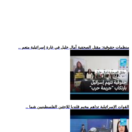
.. منظمات حقوقية: مقتل الصحفية آمال خليل في غارة إسرائيلية متعم
.. القوات الإسرائيلية تداهم مخيم قلنديا للاجئين الفلسطينيين شما