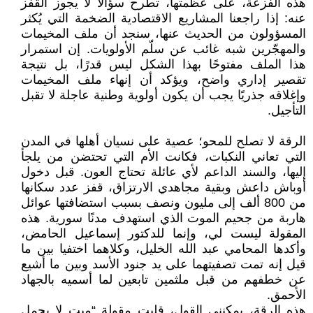
هذه الفزعة، على عظمتها، تطرح سؤالًا لا يجوز القفز
عنه: إذا راجعنا المشاريع الاقتصادية الضخمة التي يُكثر
المسؤولون من الحديث عنها، سنجد أن ملف المخيمات
والمهجّرين شبه غائب عن سلّم الأولويات. إن استمرار
هذا الملف مفتوحًا بهذا الشكل ليس قدرًا، بل نتيجة
تقصير إداري واضح، ويؤكد أن إنهاء ملف المخيمات
وإغلاقه جذريًا يجب أن يكون أولوية وطنية عاجلة لا تقبل
التأجيل.
الرقة لا تصلح للمحو؛ عصية على نسيان أهلها في المدن
التي تعاني النكبات، فكانت الأم التي تحتضن من يلجأ
إليها، والسند الداعم لأي عائلة تحتاج العون. قبل دخول
أوباش داعش وبقية مجاهدي الارتزاق، قفز عدد سكانها
من 800 ألف إلى مليون ونصف بسبب استضافتها عوائل
هاربة من جحيم الموت الذي استهدف مدنًا سورية. هذه
المقولة ليست لي، وإنما للدكتور إسماعيل الحامض،
وأكدها المحامي عبد الله الخليل، وكلاهما اختفيا بين ما
قيل إنه تمت تصفيتهما على يد جنود الأسد وبين ما أشيع
عن خطفهم من قبل ملثمين تابعين لما أسميه بالجهاد
الأحمق.
هذه الرقة، يمكنني القول، قلبت مقولة “ميت لا يحمل