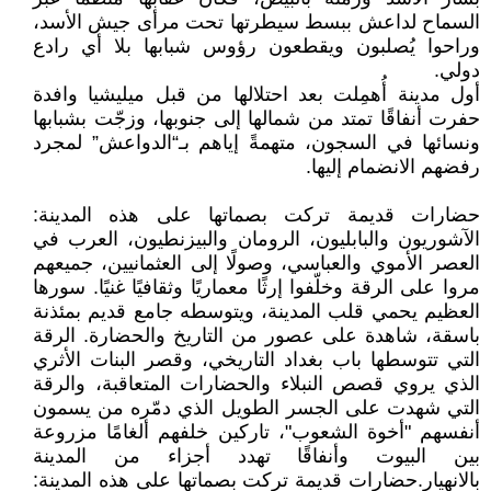
السماح لداعش ببسط سيطرتها تحت مرأى جيش الأسد،
وراحوا يُصلبون ويقطعون رؤوس شبابها بلا أي رادع
دولي.
أول مدينة أُهمِلت بعد احتلالها من قبل ميليشيا وافدة
حفرت أنفاقًا تمتد من شمالها إلى جنوبها، وزجّت بشبابها
ونسائها في السجون، متهمةً إياهم بـ“الدواعش” لمجرد
رفضهم الانضمام إليها.
حضارات قديمة تركت بصماتها على هذه المدينة:
الآشوريون والبابليون، الرومان والبيزنطيون، العرب في
العصر الأموي والعباسي، وصولًا إلى العثمانيين، جميعهم
مروا على الرقة وخلّفوا إرثًا معماريًا وثقافيًا غنيًا. سورها
العظيم يحمي قلب المدينة، ويتوسطه جامع قديم بمئذنة
باسقة، شاهدة على عصور من التاريخ والحضارة. الرقة
التي تتوسطها باب بغداد التاريخي، وقصر البنات الأثري
الذي يروي قصص النبلاء والحضارات المتعاقبة، والرقة
التي شهدت على الجسر الطويل الذي دمّره من يسمون
أنفسهم "أخوة الشعوب"، تاركين خلفهم ألغامًا مزروعة
بين البيوت وأنفاقًا تهدد أجزاء من المدينة
بالانهيار.حضارات قديمة تركت بصماتها على هذه المدينة: