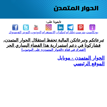
تابعونا على:
بودكاست
بنترست
تيلكرام
لينكدإن
الانستغرام
اليوتيوب
التويتر
الفيسبوك
تبرعاتكم وتبرعاتكن المالية تحفظ استقلال الحوار المتمدن،
فشاركونا في دعم استمرارية هذا الفضاء اليساري الحر
[اشترك في قناة ‫«الحوار المتمدن» على اليوتيوب]
الحوار المتمدن - موبايل
الموقع الرئيسي