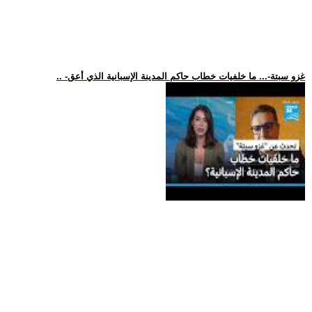
.. -غزو سبتة-... ما خلفيات خطاب حاكم المدينة الإسبانية الذي أعق