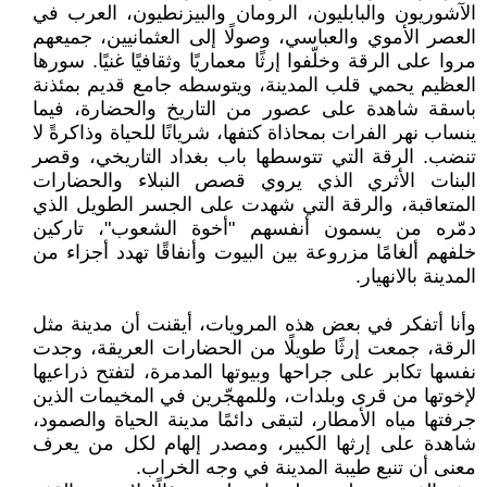
الآشوريون والبابليون، الرومان والبيزنطيون، العرب في
العصر الأموي والعباسي، وصولًا إلى العثمانيين، جميعهم
مروا على الرقة وخلّفوا إرثًا معماريًا وثقافيًا غنيًا. سورها
العظيم يحمي قلب المدينة، ويتوسطه جامع قديم بمئذنة
باسقة شاهدة على عصور من التاريخ والحضارة، فيما
ينساب نهر الفرات بمحاذاة كتفها، شريانًا للحياة وذاكرةً لا
تنضب. الرقة التي تتوسطها باب بغداد التاريخي، وقصر
البنات الأثري الذي يروي قصص النبلاء والحضارات
المتعاقبة، والرقة التي شهدت على الجسر الطويل الذي
دمّره من يسمون أنفسهم "أخوة الشعوب"، تاركين
خلفهم ألغامًا مزروعة بين البيوت وأنفاقًا تهدد أجزاء من
المدينة بالانهيار.
وأنا أتفكر في بعض هذه المرويات، أيقنت أن مدينة مثل
الرقة، جمعت إرثًا طويلًا من الحضارات العريقة، وجدت
نفسها تكابر على جراحها وبيوتها المدمرة، لتفتح ذراعيها
لإخوتها من قرى وبلدات، وللمهجّرين في المخيمات الذين
جرفتها مياه الأمطار، لتبقى دائمًا مدينة الحياة والصمود،
شاهدة على إرثها الكبير، ومصدر إلهام لكل من يعرف
معنى أن تنبع طيبة المدينة في وجه الخراب.