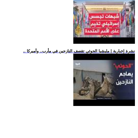
.. نشرة إخبارية | مليشيا الحوثي تقصف النازحين في مأرب.. وأميركا