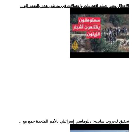
.. الاحتلال يشن حملة اقتحامات واعتقالات في مناطق عدة بالضفة الغ
.. تحقيق لـ-دروب سايت-: دبلوماسي إسرائيلي بالأمم المتحدة جمع مع