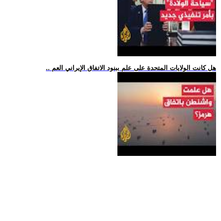
.. هل كانت الولايات المتحدة على علم ببنود الاتفاق الإيراني العم