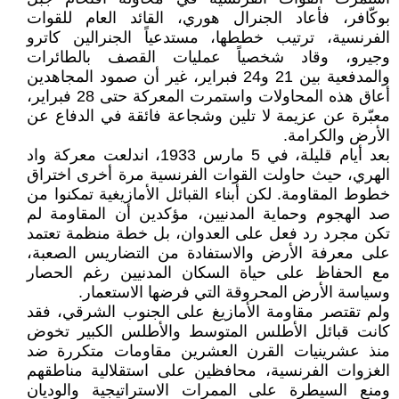
بوكّافر، فأعاد الجنرال هوري، القائد العام للقوات
الفرنسية، ترتيب خططها، مستدعياً الجنرالين كاترو
وجيرو، وقاد شخصياً عمليات القصف بالطائرات
والمدفعية بين 21 و24 فبراير، غير أن صمود المجاهدين
أعاق هذه المحاولات واستمرت المعركة حتى 28 فبراير،
معبّرة عن عزيمة لا تلين وشجاعة فائقة في الدفاع عن
الأرض والكرامة.
بعد أيام قليلة، في 5 مارس 1933، اندلعت معركة واد
الهري، حيث حاولت القوات الفرنسية مرة أخرى اختراق
خطوط المقاومة. لكن أبناء القبائل الأمازيغية تمكنوا من
صد الهجوم وحماية المدنيين، مؤكدين أن المقاومة لم
تكن مجرد رد فعل على العدوان، بل خطة منظمة تعتمد
على معرفة الأرض والاستفادة من التضاريس الصعبة،
مع الحفاظ على حياة السكان المدنيين رغم الحصار
وسياسة الأرض المحروقة التي فرضها الاستعمار.
ولم تقتصر مقاومة الأمازيغ على الجنوب الشرقي، فقد
كانت قبائل الأطلس المتوسط والأطلس الكبير تخوض
منذ عشرينيات القرن العشرين مقاومات متكررة ضد
الغزوات الفرنسية، محافظين على استقلالية مناطقهم
ومنع السيطرة على الممرات الاستراتيجية والوديان