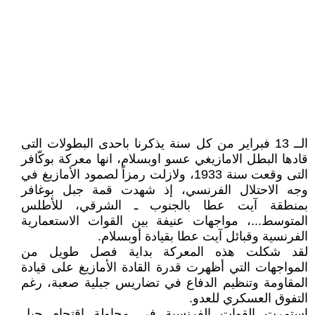
الــ 13 فبراير من كل سنة يذكرنا باحدى البطولات التى
قادها البطل الامازيغي عسو اوبسلام، انها معركة بوكّافر
التى وقعت سنة 1933، ولازلت رمزاً لصمود الأمازيغ في
وجه الاحتلال الفرنسي، إذ شهدت قمة جبل بوغافر
بمنطقة آيت عطا بالجنوب ـ الشرقي، للأطلس
المتوسط...، مواجهات عنيفة بين القوات الاستعمارية
الفرنسية وقبائل آيت عطا بقيادة أوبسلام.
لقد شكلت هذه المعركة بداية فصل طويل من
المواجهات التي أظهرت قدرة القادة الأمازيغ على قيادة
المقاومة وتنظيم الدفاع في تضاريس جبلية صعبة، رغم
التفوق العسكري للعدو.
استمرت القوات الفرنسية في محاولة اقتحام جبل