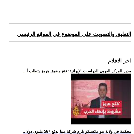
التعليق والتصويت على الموضوع في الموقع الرئيسي
اخر الافلام
.. مدير المركز العربي للدراسات الإيرانية: فتح مضيق هرمز يتطلب أ
.. محكمة في ولاية نيو مكسيكو تلزم شركة ميتا بدفع 567 مليون دولا