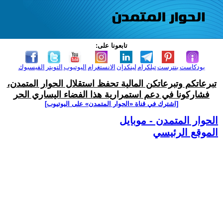
تابعونا على:
بودكاست
بنترست
تيلكرام
لينكدإن
الانستغرام
اليوتيوب
التويتر
الفيسبوك
تبرعاتكم وتبرعاتكن المالية تحفظ استقلال الحوار المتمدن،
فشاركونا في دعم استمرارية هذا الفضاء اليساري الحر
[اشترك في قناة ‫«الحوار المتمدن» على اليوتيوب]
الحوار المتمدن - موبايل
الموقع الرئيسي