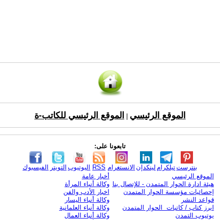
الموقع الرئيسي
الموقع الرئيسي للكاتب-ة
|
تابعونا على:
بنترست
تيلكرام
لينكدإن
الانستغرام
RSS
اليوتيوب
التويتر
الفيسبوك
الموقع الرئيسي
أخبار عامة
هيئة ادارة الحوار المتمدن - للإتصال بنا
وكالة أنباء المرأة
إحصائيات مؤسسة الحوار المتمدن
اخبار الأدب والفن
قواعد النشر
وكالة أنباء اليسار
ابرز كتاب / كاتبات الحوار المتمدن
وكالة أنباء العلمانية
يوتيوب التمدن
وكالة أنباء العمال