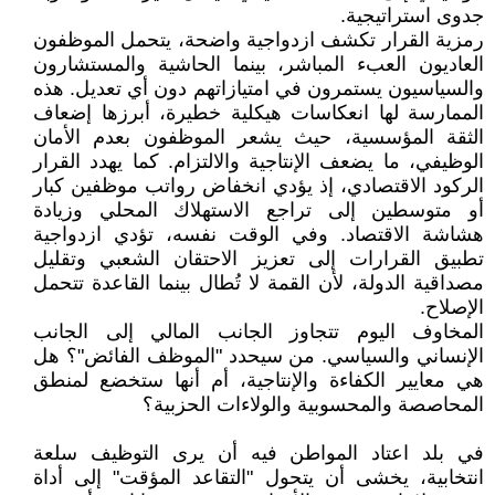
جدوى استراتيجية.
رمزية القرار تكشف ازدواجية واضحة، يتحمل الموظفون
العاديون العبء المباشر، بينما الحاشية والمستشارون
والسياسيون يستمرون في امتيازاتهم دون أي تعديل. هذه
الممارسة لها انعكاسات هيكلية خطيرة، أبرزها إضعاف
الثقة المؤسسية، حيث يشعر الموظفون بعدم الأمان
الوظيفي، ما يضعف الإنتاجية والالتزام. كما يهدد القرار
الركود الاقتصادي، إذ يؤدي انخفاض رواتب موظفين كبار
أو متوسطين إلى تراجع الاستهلاك المحلي وزيادة
هشاشة الاقتصاد. وفي الوقت نفسه، تؤدي ازدواجية
تطبيق القرارات إلى تعزيز الاحتقان الشعبي وتقليل
مصداقية الدولة، لأن القمة لا تُطال بينما القاعدة تتحمل
الإصلاح.
المخاوف اليوم تتجاوز الجانب المالي إلى الجانب
الإنساني والسياسي. من سيحدد "الموظف الفائض"؟ هل
هي معايير الكفاءة والإنتاجية، أم أنها ستخضع لمنطق
المحاصصة والمحسوبية والولاءات الحزبية؟
في بلد اعتاد المواطن فيه أن يرى التوظيف سلعة
انتخابية، يخشى أن يتحول "التقاعد المؤقت" إلى أداة