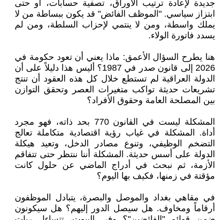
جديدة لإعادة ترتيب الأوراق، تصفية حسابات، أو حتى
ابتزاز سياسي. "الموظف الفائض" قد يكون ببساطة من لا
يملك واسطة، ومن لا ينتمي لإحزاب السلطة، ومن لم
يسدد فاتورة الولاء.
هنا يطرح السؤال الأعمق: ماذا يعني أن تعود حكومة في
2026 إلى قانون صدر في 1987؟ أليس هذا دليلاً على أن
الدولة العراقية لم تستطع خلال كل هذه العقود أن تنتج
تشريعات حديثة تواكب متغيرات العصر وتحقق التوازن
بين المصلحة العامة وحقوق الأفراد؟
المشكلة ليست في القانون 770 بحد ذاته، فهو مجرد
أداة. المشكلة في غياب رؤية اقتصادية متكاملة تعالج
التضخم الوظيفي، وتنوع مصادر الدخل، وتعيد هيكلة
الدولة على أسس حديثة. المشكلة أننا ننتظر حتى تتفاقم
الأزمة، ثم نبحث في أدراج الماضي عن حلول كانت
مؤقتة في زمنها، فكيف بها اليوم؟
في مقاهي بغداد والموصل والبصرة، يتبادل الموظفون
أرقاماً ومخاوف. هل سيصل الدور إليهم؟ هل سيكونون
ضمن قوائم "الفائضين"؟ وفي البيوت، تتساءل ربات