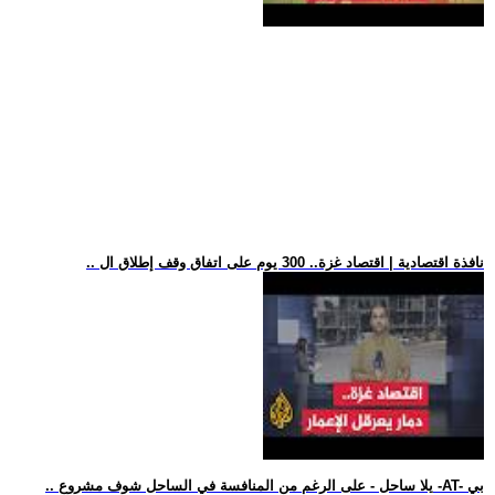
.. نافذة اقتصادية | اقتصاد غزة.. 300 يوم على اتفاق وقف إطلاق ال
.. يلا ساحل - على الرغم من المنافسة في الساحل شوف مشروع -AT- بي