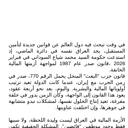
في وقت تبحث فيه دول العالم عن قوانين جديدة لتأمين
المستقبل، يجد العراق نفسه في دائرة الماضي، إذ
استدعت حكومة السيد محمد شياع السوداني في فبراير
2026 ،قانون صدر عام 1987 لمواجهة أزمتها المالية
الخانقة.
قانون حزب "البعث" المنحل يحمل الرقم 770، صدر في
زمن الحرب مع إيران، عندما كانت الدولة تعيد ترتيب
أولوياتها المالية والبشرية. واليوم، بعد نحو أربعة عقود،
يعود هذا القانون إلى الواجهة، وكأن الزمن يدور في حلقة
مفرغة، تعيد إنتاج الحلول نفسها، لمشكلات تبدو متشابهة
في جوهرها، وإن اختلفت عناوينها.
الأزمة المالية في العراق ليست وليدة اللحظة، ولا سببها
فقط وجود موظفين “فائضين”. المشكلة الحقيقية تكمن