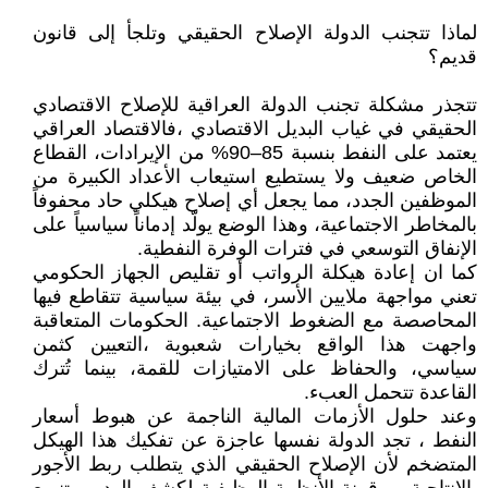
لماذا تتجنب الدولة الإصلاح الحقيقي وتلجأ إلى قانون
قديم؟
تتجذر مشكلة تجنب الدولة العراقية للإصلاح الاقتصادي
الحقيقي في غياب البديل الاقتصادي ،فالاقتصاد العراقي
يعتمد على النفط بنسبة 85–90% من الإيرادات، القطاع
الخاص ضعيف ولا يستطيع استيعاب الأعداد الكبيرة من
الموظفين الجدد، مما يجعل أي إصلاح هيكلي حاد محفوفاً
بالمخاطر الاجتماعية، وهذا الوضع يولّد إدماناً سياسياً على
الإنفاق التوسعي في فترات الوفرة النفطية.
كما ان إعادة هيكلة الرواتب أو تقليص الجهاز الحكومي
تعني مواجهة ملايين الأسر، في بيئة سياسية تتقاطع فيها
المحاصصة مع الضغوط الاجتماعية. الحكومات المتعاقبة
واجهت هذا الواقع بخيارات شعبوية ،التعيين كثمن
سياسي، والحفاظ على الامتيازات للقمة، بينما تُترك
القاعدة تتحمل العبء.
وعند حلول الأزمات المالية الناجمة عن هبوط أسعار
النفط ، تجد الدولة نفسها عاجزة عن تفكيك هذا الهيكل
المتضخم لأن الإصلاح الحقيقي الذي يتطلب ربط الأجور