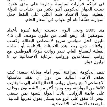
في تراكم قرارات سياسية وإدارية على مدى عقود،
جعلت الجهاز الحكومي أكبر بكثير من احتياجات الدولة
الفعلية، بينما الاعتماد شبه الكلي على النفط جعل
الموازنة هشّة أمام أي تذبذب في أسعار الخام.
منذ 2003 وحتى اليوم، حصلت زيادة كبيرة بأعداد
الموظفين ،اذ ارتفع العدد من مليون موظف الى 4.5
مليون كحل سياسي سريع لامتصاص البطالة وكسب
الولاءات، دون ربط هذه التعيينات بالإنتاجية أو الحاجة
الفعلية للقطاع العام. تقدر رواتب هؤلاء الموظفين مع
رواتب المتقاعدين ورواتب الرعاية الاجتماعية ب 8
ترليون دينار
تقف الحكومة العراقية اليوم أمام معادلة صعبة: كيف
تخفف الأعباء المالية من دون أن تفقد تماسكها
الاجتماعي؟ مع وصول رواتب القطاع العام إلى ما يقارب
90% من الموازنة، ومع وجود أكثر من 4.5 مليون موظف
على قائمة الرواتب، باتت الدولة شبيهة بمن يسقي
البحر، اذ تنفق على الرواتب بشكل يفوق قدرتها المالية،
ما يضعف الاستدامة الاقتصادية.