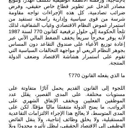
بالإنتاجية، ورقمنة الأنظمة الوظيفية لكشف الهدر، وتنويع
مصادر الدخل عبر تطوير قطاع خاص حقيقي، وفرض
ضرائب تصادمية، كل هذه الإجراءات تواجه مقاومة
شرسة من قوى سياسية وإدارية راسخة تستفيد من
استمرار غموض النظام الاقتصادي وغياب الشفافية، لذلك
تلجأ الحكومة إلى حلول ترقيعية كقانون 770 لسنة 1987
لأنه يوفر مخرجاً سريعاً يخفف الضغط المالي الآني عبر
إعادة توزيع الأعباء على صندوق التقاعد دون المساس
بجوهر النظام الريعي أو مواجهة التحالفات السياسية التي
تقوم على استمرار هشاشة الاقتصاد وضعف الدولة
المنتجة.
ما الذي يفعله القانون 770؟
اللجوء إلى القانون القديم يحمل آثارًا متفاوتة على
مستويات مختلفة. على المدى القصير، يقلل عدد
الموظفين الفعليين ويخفف الإنفاق الشهري على
الرواتب، ما يمنح الدولة متنفسًا ماليًا مؤقتًا. لكن على
المدى المتوسط، لا يعالج هذا الإجراء الالتزامات التقاعدية
المستقبلية، ولا يخلق وظائف إنتاجية، ولا ينقل الفائض
الوظيفي إلى الاقتصاد الحقيقي، ليظل تأثيره محدودًا وبلا