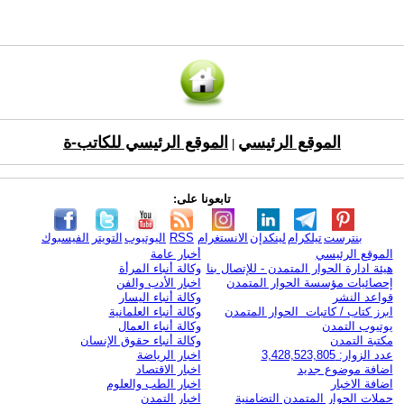
الموقع الرئيسي
الموقع الرئيسي للكاتب-ة
|
تابعونا على:
بنترست
تيلكرام
لينكدإن
الانستغرام
RSS
اليوتيوب
التويتر
الفيسبوك
الموقع الرئيسي
أخبار عامة
هيئة ادارة الحوار المتمدن - للإتصال بنا
وكالة أنباء المرأة
إحصائيات مؤسسة الحوار المتمدن
اخبار الأدب والفن
قواعد النشر
وكالة أنباء اليسار
ابرز كتاب / كاتبات الحوار المتمدن
وكالة أنباء العلمانية
يوتيوب التمدن
وكالة أنباء العمال
مكتبة التمدن
وكالة أنباء حقوق الإنسان
عدد الزوار: 3,428,523,805
اخبار الرياضة
اضافة موضوع جديد
اخبار الاقتصاد
اضافة الاخبار
اخبار الطب والعلوم
حملات الحوار المتمدن التضامنية
اخبار التمدن