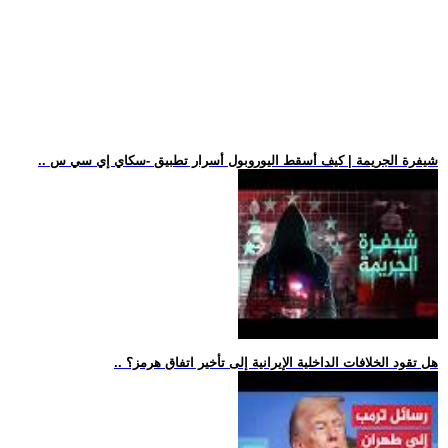
.. شيفرة الجريمة | كيف أسقط اليوروبول أسرار تطبيق -سكاي إي سي س
.. هل تقود الخلافات الداخلية الإيرانية إلى تأخير اتفاق هرمز؟