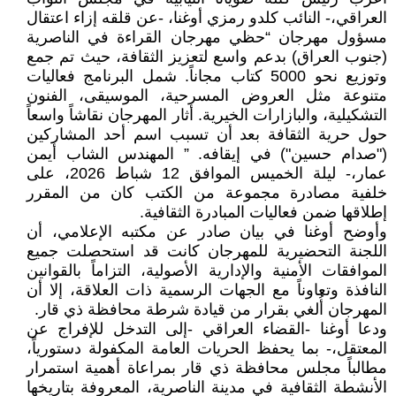
العراقي،- النائب كلدو رمزي أوغنا، -عن قلقه إزاء اعتقال
مسؤول مهرجان “حظي مهرجان القراءة في الناصرية
(جنوب العراق) بدعم واسع لتعزيز الثقافة، حيث تم جمع
وتوزيع نحو 5000 كتاب مجاناً. شمل البرنامج فعاليات
متنوعة مثل العروض المسرحية، الموسيقى، الفنون
التشكيلية، والبازارات الخيرية. أثار المهرجان نقاشاً واسعاً
حول حرية الثقافة بعد أن تسبب اسم أحد المشاركين
("صدام حسين") في إيقافه. ” المهندس الشاب أيمن
عمار،- ليلة الخميس الموافق 12 شباط 2026، على
خلفية مصادرة مجموعة من الكتب كان من المقرر
إطلاقها ضمن فعاليات المبادرة الثقافية.
وأوضح أوغنا في بيان صادر عن مكتبه الإعلامي، أن
اللجنة التحضيرية للمهرجان كانت قد استحصلت جميع
الموافقات الأمنية والإدارية الأصولية، التزاماً بالقوانين
النافذة وتعاوناً مع الجهات الرسمية ذات العلاقة، إلا أن
المهرجان أُلغي بقرار من قيادة شرطة محافظة ذي قار.
ودعا أوغنا -القضاء العراقي -إلى التدخل للإفراج عن
المعتقل،- بما يحفظ الحريات العامة المكفولة دستورياً،
مطالباً مجلس محافظة ذي قار بمراعاة أهمية استمرار
الأنشطة الثقافية في مدينة الناصرية، المعروفة بتاريخها