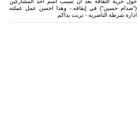
حول حرية الثقافة بعد أن تسبب اسم أحد المشاركين
("صدام حسين") في إيقافه.- وهذا احسن عمل عملته
ادارة شرطة الناصريه - تربت يداكم