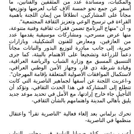
والمكتبات، ومساندة عدد من المثقفين والفنانين، ما
أسفر عن جمع نحو خمسة آلاف كتاب لعرضها وتوزيعها
مجاناً على المشاركين، انطلاقاً من إيمان اللجنة بأهمية
القراءة في ترسيخ الوعي وتعزيز الثقافة المجتمعية”.
و- أن “منهاج البرنامج تضمن فقرات ثقافية وفنية متنوعة،
منها عرض مسرحي، ومشاركات موسيقية يقدمها عدد
من العازفين، ومعارض للفنون التشكيلية، وبازارات
خيرية، إلى جانب مبادرة لتوزيع البذور والنباتات مجاناً
دعماً للزراعة وتشجيعاً على الاهتمام بالبيئة، كما جرى
التنسيق المسبق مع وزارة الشباب والرياضة العراقية،
وقيادة شرطة ذي قار، وجهاز الأمن الوطني العراقي،
لاستكمال الموافقات الأصولية المتعلقة بإقامة المهرجان”.
و-اعربت اللجنة عن أسفها لجماهير الناصرية التي كانت
تتطلع إلى المشاركة في هذا الحدث الثقافي، وتؤكد أن
التأجيل جاء خارج إرادتها، مع الأمل في تحديد موعد جديد
يليق بأهالي المدينة واهتمامهم بالشأن الثقافي-
تحرك برلماني بعد إلغاء فعالية “الناصرية تقرأ” واعتقال
منظمها في الناصرية-
أعرب رئيس كتلة صويانا النيابية في مجلس النواب