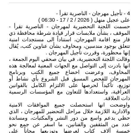
4 - تأجيل مهرجان - الناصرية تقرأ -
على عجيل منهل ( 2026 / 2 / 17 - 06:30 )
حسمت اللجنة التحضيرية لمهرجان - الناصرية تقرأ -
الموقف ، بشأن ملابسات قرار قيادة شرطة محافظة ذي
قار منع اقامة المهرجان، استناداً الى مستجدات امنية
تتعلق بوجود مندسين، ومخاوف بشأن عناوين كتب، يُقال
إنها محظورة، وقررت تأجيل المهرجان .
وقالت اللجنة التحضيرية، في بيان صحفي اليوم الجمعة ،
انها بادرت إلى التواصل مع الجهات المعنية لمعالجة هذه
المخاوف، وعرضت اخضاع جميع الكتب وبرنامج
المهرجان للفحص المسبق قبل الشروع بأي نشاط أو
توزيع، تأكيداً لحرصها على الالتزام الكامل بالقوانين
العراقية، واستعدادها للتعاون مع المؤسسات الرسمية
ذات العلاقة.
واوضحت انها استحصلت جميع الموافقات الامنية
والادارية اللازمة خلال مراحل التحضير للمهرجان ، الذي
حظي بدعم واسع من دور النشر والمكتبات، ومساندة
عدد من المثقفين والفنانين، ما اسفر عن جمع نحو
خمسة آلاف كتاب لعرضها وتوزيعها مجاناً على