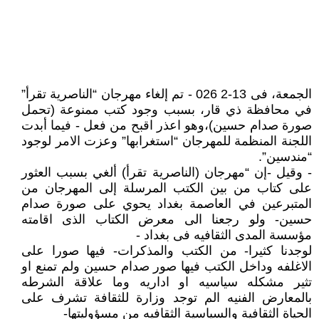
الجمعة، فى 13-2 026 - تم إلغاء مهرجان “الناصرية تقرأ”
في محافظة ذي قار، بسبب وجود كتب ممنوعة (تحمل
صورة صدام حسين)،وهو اعذر اقبح من فعل - فيما أبدت
اللجنة المنظمة للمهرجان “استغرابها” وعزت الامر لوجود
“مندسين”.
- وقيل -إن “مهرجان (الناصرية تقرأ) ألغي بسبب العثور
على كتاب من بين الكتب المرسلة إلى المهرجان من
المتبرعين في العاصمة بغداد يحوي على صورة صدام
حسين- ولو رجعنا الى معرض الكتاب الذى اقامته
مؤسسة المدى الثقافيه فى بغداد -
لوجدنا كثيرا- من الكتب والمذكرات- فيها صورا على
الاغلفه وداخل الكتب فيها صور صدام حسين ولم تمنع او
تثير مشكله سياسيه او اداريه وما علاقة الشرطه
بالمعارض الفنيه الم توجد وزارة للثقافة تشرف على
الحياة الثقافية والسياسية الثقافيه من مسؤوليتها-