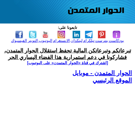
تابعونا على:
بودكاست
بنترست
تيلكرام
لينكدإن
الانستغرام
اليوتيوب
التويتر
الفيسبوك
تبرعاتكم وتبرعاتكن المالية تحفظ استقلال الحوار المتمدن،
فشاركونا في دعم استمرارية هذا الفضاء اليساري الحر
[اشترك في قناة ‫«الحوار المتمدن» على اليوتيوب]
الحوار المتمدن - موبايل
الموقع الرئيسي