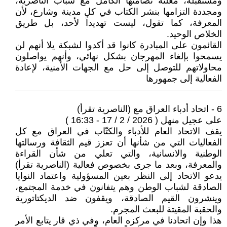
ومستقبله، معلنة تضامنها الكامل مع شباب الناصرية،
ومجددة التزامها بنشر الكتاب في كل مدينة وشارع، لأن
المعرفة، كما تقول، ليست تهديداً لأحد، بل طريق
الخلاص الوحيد.
القائمون على المبادرة كانوا قد أكدوا لشبكة يلا أنهم لن
يسمحوا بإلغاء المهرجان بشكل نهائي، وأنهم يواصلون
محاولاتهم للتوصل إلى حل مع الجهات الأمنية، لإعادة
الفعالية إلى جمهورها
6 - اتحاد أدباء العراق مع (الناصرية تقرأ)
على عجيل منهل ( 2026 / 2 / 17 - 16:33 )
يقف الاتحاد العام للأدباء والكتّاب في العراق مع كل
الفعاليات التي من شأنها أن تعزز قيم الثقافة ورسالتها
الوطنية والانسانية، والتي تعلي من شأن القراءة
والمعرفة، وبعد ما جرى بخصوص فعالية (الناصرية تقرأ)
يدعو الاتحاد إلى النظر بعين المسؤولية واعتماد النوايا
الصادقة لشباب الوطن وهم يتفانون في خدمة المجتمع،
وينشرون القيم الصادقة، ويقفون ضد الديكتاتورية
والحقبة المقيتة للبعث المجرم.
‏هذا وإن اتحادنا في مركزه العام، وفي ذي قار يتابع الأمر