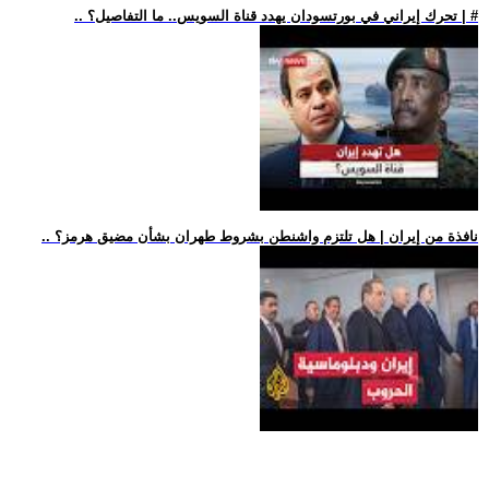
.. تحرك إيراني في بورتسودان يهدد قناة السويس.. ما التفاصيل؟ | #
.. نافذة من إيران | هل تلتزم واشنطن بشروط طهران بشأن مضيق هرمز؟