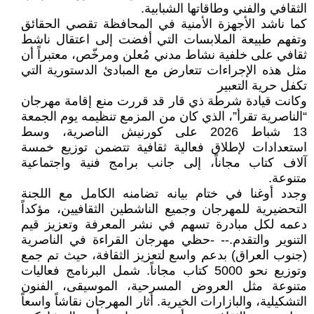
الثقافي والفني وطاقاتها الشبابية.
كما ناشد الأجهزة الأمنية في المحافظة تقصي الحقائق
وتفهم طبيعة الملابسات التي أفضت إلى اعتقال ناشط
ثقافي على خلفية نشاط مدني مُعلن ومرخّص، معتبراً أن
مثل هذه الإجراءات تتعارض مع المبادئ الدستورية التي
تكفل حرية التعبير
وكانت قيادة شرطة ذي قار قد قررت منع إقامة مهرجان
“الناصرية تقرأ”، الذي كان من المزمع تنظيمه يوم الجمعة
13 شباط 2026 على كورنيش الناصرية، وسط
استعدادات لإطلاق فعالية ثقافية تتضمن توزيع خمسة
آلاف كتاب مجاناً، إلى جانب برامج فنية واجتماعية
متنوعة.
وجدد أوغنا في ختام بيانه تضامنه الكامل مع اللجنة
التحضيرية للمهرجان وجميع الناشطين الثقافيين، مؤكداً
دعمه لكل مبادرة تسهم في نشر المعرفة وتعزيز قيم
التنوير والتقدم.-- -حظي مهرجان القراءة في الناصرية
(جنوب العراق) بدعم واسع لتعزيز الثقافة، حيث تم جمع
وتوزيع نحو 5000 كتاب مجاناً. شمل البرنامج فعاليات
متنوعة مثل العروض المسرحية، الموسيقى، الفنون
التشكيلية، والبازارات الخيرية. أثار المهرجان نقاشاً واسعاً