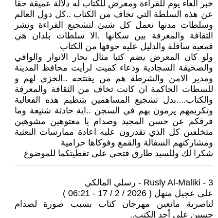
خبر الغاء يوم للقراءة ومعرض للكتاب له دلالة عميقة حقا
عن هذه السلطة التي تخاف من الكتاب ..كل دول العالم
وسلطات مدنها تعمل كل شيئ لتشجيع القراءة ونشر
الثقافة والمعرفة بين سكانها .الا سلطات بلدان هي
قمعية سافلة والدليل عليه خوفها من الكتاب
ولو كان المعرض يضم كتبا مثال بحار الانوار والوافي
والصحيفة السجادية ودعاء كميت لرأيت محافظ المدينة
ومدير الامن والشرطة هم من يفتتحه ..الخزي لهم و
للسطات الحاكمة ان كانت تخاف من الثقافة والمعرفة
والكتاب....بدل تشجيع المساهمين بتنظيم هذه الفعالية
وتكريمهم يرمون بهم في السجن ..اية حادثة شنيعة وما
فرقكم عن حسن المجيد وصدام يا معتوهين مشوهين
متخلفين كل الذي تقدرون عليه اعادة ممارسات البعثية
ومشاركتهم السفالة والقمع وفوكاها حرامية
شكرا لك وللسيد طارق فتحي على تغطيتكما للموضوع
3 - Rusly Al-Maliki - رسلي المالكي
على عجيل منهل ( 2026 / 2 / 17 - 06:21 )
لناصرية مانعين مهرجان كتاب بسبب صورة لصدام
حسين على أحد الكتب..