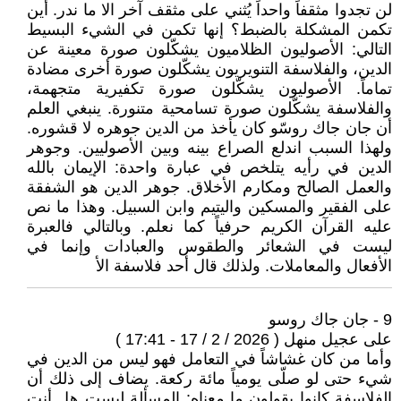
لن تجدوا مثقفاً واحداً يُثني على مثقف آخر الا ما ندر. أين
تكمن المشكلة بالضبط؟ إنها تكمن في الشيء البسيط
التالي: الأصوليون الظلاميون يشكّلون صورة معينة عن
الدين، والفلاسفة التنويريون يشكّلون صورة أخرى مضادة
تماماً. الأصوليون يشكّلون صورة تكفيرية متجهمة،
والفلاسفة يشكّلون صورة تسامحية متنورة. ينبغي العلم
أن جان جاك روسّو كان يأخذ من الدين جوهره لا قشوره.
ولهذا السبب اندلع الصراع بينه وبين الأصوليين. وجوهر
الدين في رأيه يتلخص في عبارة واحدة: الإيمان بالله
والعمل الصالح ومكارم الأخلاق. جوهر الدين هو الشفقة
على الفقير والمسكين واليتيم وابن السبيل. وهذا ما نص
عليه القرآن الكريم حرفياً كما نعلم. وبالتالي فالعبرة
ليست في الشعائر والطقوس والعبادات وإنما في
الأفعال والمعاملات. ولذلك قال أحد فلاسفة الأ
9 - جان جاك روسو
على عجيل منهل ( 2026 / 2 / 17 - 17:41 )
وأما من كان غشاشاً في التعامل فهو ليس من الدين في
شيء حتى لو صلّى يومياً مائة ركعة. يضاف إلى ذلك أن
الفلاسفة كانوا يقولون ما معناه: المسألة ليست هل أنت