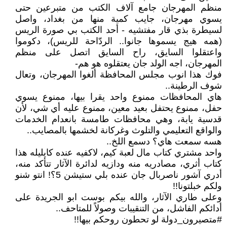
منظم المهرجان جامع آلاف الكتب من متبرعين حتى
يسوي مهرجان، جايب كمية منها من بغداد، واصل
لسيطرة بذي قار مفتشيه - أحد الكتب بي صورة الريس
(همه هيج يسموها جانوا.. الردّاحة للريس)، دكوموا
واعتقلوا السايق، راح السايق اتصل على منظم
المهرجان، اجه الولد جان يعتقلوه هو هم-
فوك هذا انوب مجلس المحافظة ألغوا المهرجان، وتعال
شوف الرطينة..
هاي المحافظات ممنوع واحد يقرا بيها، ممنوع يسوي
حفل، ممنوع يحتفل بعيد معين، ممنوع عليه أي شي، لأن
قدسية يابة، وهي محافظات طامسة بانعدام الخدمات
والواقع التعليمي والتلوث وغركانة لخشمها بالمصايب..
هسه سمعت هاي؟ دسمع اللخ..
واحد مشتري كتاب مال لعبة كيم، لاكفيه عنده كايليله هذا
كتاب أثري، مصادريه منه ودازيه لدائرة الآثار تتأكد منه،
أدري آشور ناصربال جان عنده بلي ستيشن 5؟! انتو شنو
ولكم خبلتونا!!
وعلى طاري الآثار، والله بيكم بوست ابو الجريدة على
أدائكم الفاشل، من التنقيبات وصولاً للمتاحف..
#متصيرون_دولة لو تحطون روحكم بيها!!