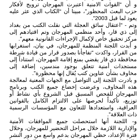
و أن “القوات الامنية اعتبرت المهرجان ترويج لأفكار
حزب البعث المحظور”، مبينا أن “الكتاب الذي عثر عليه
يعود لما قبل 2003”.
وتم - “اعتقال سائق العجلة التي نقلت الكتب من بغداد
إلى ذي قار، وأحد منظمي المهرجان وتم اقتيادهم إلى
مركز تحقيق خاص لإكمال الإجراءات القانونية معهم”.
و أبدت اللجنة المنظمة للمهرجان، في بيان، استغرابها
من القرار، واكدت “تفاجأنا بصدور قرار من قيادة شرطة
محافظة ذي قار يقضي بمنع إقامة المهرجان، استناداً إلى
مستجدات أمنية تتعلق بوجود مندسين، إضافة إلى
مخاوف بشأن عناوين كتب يُقال إنها محظورة”.
و بادرت اللجنة إلى التواصل مع الجهات المعنية لمعالجة
هذه المخاوف، وعرضت إخضاع جميع الكتب وبرنامج
المهرجان للفحص المسبق قبل الشروع بأي نشاط أو
توزيع، تأكيداً لحرصها على الالتزام الكامل بالقوانين
العراقية، واستعدادها للتعاون مع المؤسسات الرسمية
ذات العلاقة”.
و- اللجنة أنها استحصلت جميع الموافقات الأمنية
والإدارية اللازمة خلال مراحل التحضير للمهرجان، وخلال
فترة الإعداد، حظي المهرجان بدعم واسع من دور النشر