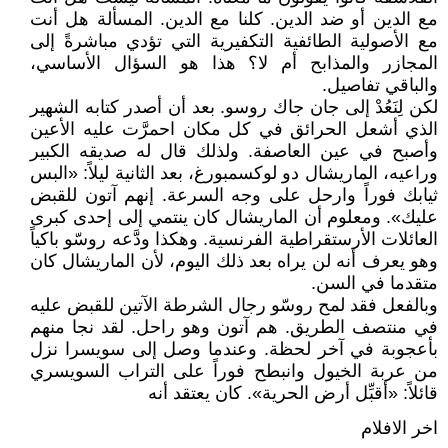
مع الدين أو ضد الدين. كلنا مع الدين. المسألة هل أنت
مع الأصولية الطائفية التكفيرية التي تؤدي مباشرةً إلى
المجازر والمذابح أم لا؟ هذا هو السؤال الأساسي،
والباقي تفاصيل.
لكن لِنَعُدْ إلى جان جاك روسو. بعد أن أصدر كتابه الشهير
الذي أشعل الحرائق في كل مكان احمرَّت عليه الأعين
وأصبح في عين العاصفة. ولذلك قال له صديقه الكبير
وراعيه، الماريشال دو لوكسمبورغ، بعد الثانية ليلاً: «البس
ثيابك فوراً وارحل على وجه السرعة. إنهم آتون للقبض
عليك». ومعلوم أن الماريشال كان ينتمي إلى إحدى كبرى
العائلات الأرستقراطية الفرنسية. وهكذا ودَّعه روسّو باكياً
وهو يعرف أنه لن يراه بعد ذلك اليوم، لأن الماريشال كان
متقدما في السن.
وبالفعل فقد لمح روسّو رجال الشرطة الآتين للقبض عليه
في منتصف الطريق. هم آتون وهو راحل. لقد نجا منهم
بأعجوبة في آخر لحظة. وعندما وصل إلى سويسرا نزل
من عربة الخيول وانبطح فوراً على التراب السويسري
قائلاً: «أقبِّل أرض الحرية». كان يعتقد أنه
اخر الافلام