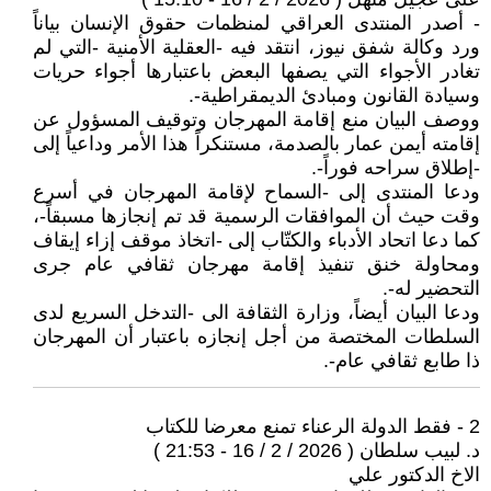
- أصدر المنتدى العراقي لمنظمات حقوق الإنسان بياناً
ورد وكالة شفق نيوز، انتقد فيه -العقلية الأمنية -التي لم
تغادر الأجواء التي يصفها البعض باعتبارها أجواء حريات
وسيادة القانون ومبادئ الديمقراطية-.
ووصف البيان منع إقامة المهرجان وتوقيف المسؤول عن
إقامته أيمن عمار بالصدمة، مستنكراً هذا الأمر وداعياً إلى
-إطلاق سراحه فوراً-.
ودعا المنتدى إلى -السماح لإقامة المهرجان في أسرع
وقت حيث أن الموافقات الرسمية قد تم إنجازها مسبقاً-،
كما دعا اتحاد الأدباء والكتّاب إلى -اتخاذ موقف إزاء إيقاف
ومحاولة خنق تنفيذ إقامة مهرجان ثقافي عام جرى
التحضير له-.
ودعا البيان أيضاً، وزارة الثقافة الى -التدخل السريع لدى
السلطات المختصة من أجل إنجازه باعتبار أن المهرجان
ذا طابع ثقافي عام-.
2 - فقط الدولة الرعناء تمنع معرضا للكتاب
د. لبيب سلطان ( 2026 / 2 / 16 - 21:53 )
الاخ الدكتور علي