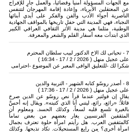
مع الجهات المسؤولة أمنياً وقضائياً، والعمل جارٍ للإفراج
عن المعتقلين الأبرياء، وإعادة إقامة المهرجان لتتنفس
الناصرية أجواء الأدب والفن والفكر على أيدي أبنائها
النجباء، فهي المدينة التي حفل تاريخها بالمواقف الجهادية
الوطنية، مثلما هي مدينة الأثر الثقافي العراقي الكبير
الذي ابتدأت معه أسفار القلم والشعر والمعرفة.
7 - تحياتى لك الاخ الدكتور لبيب سلطان المحترم
على عجيل منهل ( 2026 / 2 / 17 - 16:34 )
شكرا لك -للتعليق الوافى المعبر عن الموضوع -احترامى
8 - أصدر روسّو كتابه الشهير - التربية والدين
على عجيل منهل ( 2026 / 2 / 17 - 17:36 )
يقال إن فولتير عندما قرأ نص روسّو عن الدين صرخ
قائلاً: «رائع، رائع، ليتني أنا الذي كتبته». ويقال إنه أحسَّ
بالغيرة تلسع قلبه لسعاً، وكذلك الحسد. ومعلوم أن
المثقفين الفرنسيين يغار بعضهم من بعض تماماً
كالمثقفين العرب. هل رأيتم امرأة حلوة تعترف بجمال
امرأة أخرى؟ من رابع المستحيلات. تكاد تذبحها. وكذلك