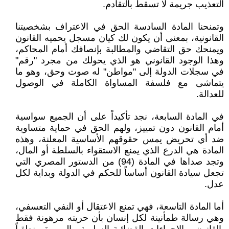
التعذيب جريمة لا تسقط بالتقادم.
وتمنحنا المادة السادسة الحق في الاعتراف بشخصيتنا
القانونية، بمعنى أن يكون لك كيان مسجل يحميه القانون
ويمنحك حق التقاضي والمطالبة بإنصافك أمام المحاكم،
وهذا الوجود القانوني هو الذي يحولك من مجرد "رقم"
في سجلات الدولة إلى "مواطن" له صوت وحق، وهو ما
يتماشى مع فلسفة المساواة الكاملة في الوصول
للعدالة.
في المادة السابعة، نجد تأكيداً على أن الجميع سواسية
أمام القانون دون تمييز، ولهم الحق في حماية متساوية
ضد أي تحريض يمس حقوقهم الأساسية المعلنة، وهذه
المادة هي الدرع الذي يمنع الاستقواء بالسلطة أو المال،
وتجد صداها في المادة (94) من الدستور المصري التي
تجعل سيادة القانون أساساً للحكم في الدولة وبداية لكل
عدل.
أما المادة التاسعة، فهي تمنع الاعتقال أو النفي التعسفي،
وهي رسالة طمأنينة لكل إنسان بأن حريته مرهونة فقط