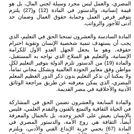
المصري، والعمل ليس مجرد وسيلة لجني المال، بل هو
قيمة إنسانية، والدستور في المادة (12) و(27) يلتزم
بتوفير فرص العمل وحماية حقوق العمال وضمان حد
أدنى للأجور والرواتب.
المادة السادسة والعشرون تمنحنا الحق في التعليم، الذي
يجب أن يستهدف تنمية شخصية الإنسان وتقوية احترام
حقوقه، وهو ما يجعل الجهل العدو الأول للكرامة
الإنسانية، والتعليم هو السلاح الذي نواجه به المستقبل،
والمادة (19) من الدستور تلزم الدولة بتوفير التعليم لكل
مواطن وفق معايير الجودة العالمية وبشكل مجاني تماماً،
ولا يمكننا أن نذكر التعليم بدون ذكر الدور العظيم المعلم
المصري، الذي يمكن معرفته عن طريق مراجعة الوثائق
الأدبية والأخلاقية في مصر القديمة.
والمادة السابعة والعشرون تضمن الحق في المشاركة
في الحياة الثقافية والتمتع بالفنون والتقدم العلمي، فليس
بالإنسان يعيش على الخبز وحده، بل بالجمال والمعرفة
أيضاً، الثقافة هي روح الأمة، والدستور المصري في
المادة (67) يحمي حرية الإبداع الفني والأدبي، ويلتزم