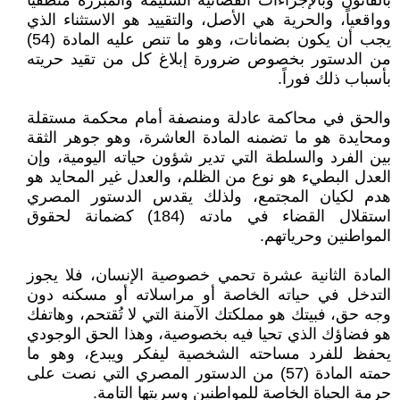
بالقانون وبالإجراءات القضائية السليمة والمبررة منطقياً
وواقعياً، والحرية هي الأصل، والتقييد هو الاستثناء الذي
يجب أن يكون بضمانات، وهو ما تنص عليه المادة (54)
من الدستور بخصوص ضرورة إبلاغ كل من تقيد حريته
بأسباب ذلك فوراً.
والحق في محاكمة عادلة ومنصفة أمام محكمة مستقلة
ومحايدة هو ما تضمنه المادة العاشرة، وهو جوهر الثقة
بين الفرد والسلطة التي تدير شؤون حياته اليومية، وإن
العدل البطيء هو نوع من الظلم، والعدل غير المحايد هو
هدم لكيان المجتمع، ولذلك يقدس الدستور المصري
استقلال القضاء في مادته (184) كضمانة لحقوق
المواطنين وحرياتهم.
المادة الثانية عشرة تحمي خصوصية الإنسان، فلا يجوز
التدخل في حياته الخاصة أو مراسلاته أو مسكنه دون
وجه حق، فبيتك هو مملكتك الآمنة التي لا تُقتحم، وهاتفك
هو فضاؤك الذي تحيا فيه بخصوصية، وهذا الحق الوجودي
يحفظ للفرد مساحته الشخصية ليفكر ويبدع، وهو ما
حمته المادة (57) من الدستور المصري التي نصت على
حرمة الحياة الخاصة للمواطنين وسريتها التامة.