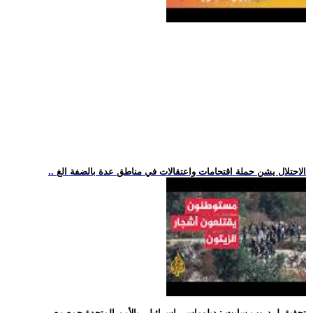
.. الاحتلال يشن حملة اقتحامات واعتقالات في مناطق عدة بالضفة الغ
.. تحقيق لـ-دروب سايت-: دبلوماسي إسرائيلي بالأمم المتحدة جمع مع