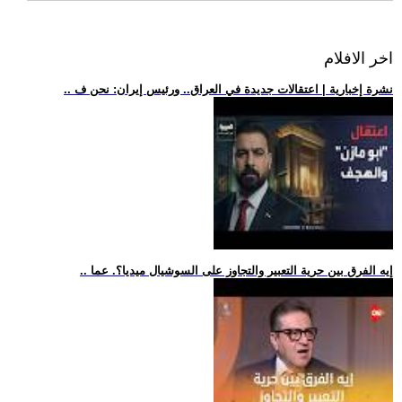
اخر الافلام
.. نشرة إخبارية | اعتقالات جديدة في العراق.. ورئيس إيران: نحن ف
.. إيه الفرق بين حرية التعبير والتجاوز على السوشيال ميديا؟. عما