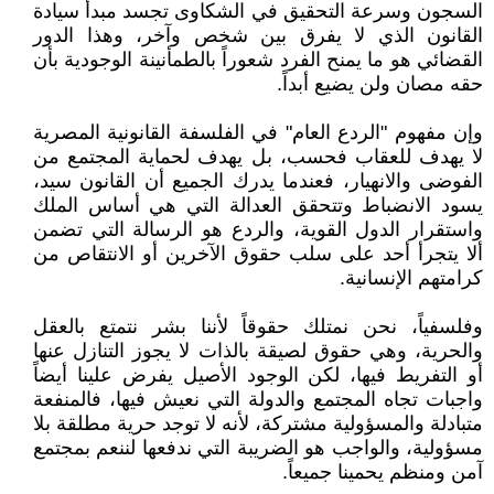
السجون وسرعة التحقيق في الشكاوى تجسد مبدأ سيادة
القانون الذي لا يفرق بين شخص وآخر، وهذا الدور
القضائي هو ما يمنح الفرد شعوراً بالطمأنينة الوجودية بأن
حقه مصان ولن يضيع أبداً.
وإن مفهوم "الردع العام" في الفلسفة القانونية المصرية
لا يهدف للعقاب فحسب، بل يهدف لحماية المجتمع من
الفوضى والانهيار، فعندما يدرك الجميع أن القانون سيد،
يسود الانضباط وتتحقق العدالة التي هي أساس الملك
واستقرار الدول القوية، والردع هو الرسالة التي تضمن
ألا يتجرأ أحد على سلب حقوق الآخرين أو الانتقاص من
كرامتهم الإنسانية.
وفلسفياً، نحن نمتلك حقوقاً لأننا بشر نتمتع بالعقل
والحرية، وهي حقوق لصيقة بالذات لا يجوز التنازل عنها
أو التفريط فيها، لكن الوجود الأصيل يفرض علينا أيضاً
واجبات تجاه المجتمع والدولة التي نعيش فيها، فالمنفعة
متبادلة والمسؤولية مشتركة، لأنه لا توجد حرية مطلقة بلا
مسؤولية، والواجب هو الضريبة التي ندفعها لننعم بمجتمع
آمن ومنظم يحمينا جميعاً.