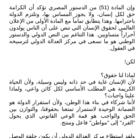
وإن المادة (51) من الدستور المصري تؤكد أن الكرامة
حق لكل إنسان، ولا يجوز المساس بها، وتلتزم الدولة
باحترامها. وهذا يتطابق تماماً مع المادة الأولى من الإعلان
العالمي لحقوق الإنسان التي تنص على أن الناس يولدون
أحراراً متساويين. هذا التناغم بين النص الدولي والدستور
الوطني هو ما نسعى في مركز العدالة الدولي لترسيخه
في العقول.
لكن!
لماذا لنا حقوق؟
لأن الإنسان غاية في حد ذاته وليس وسيلة، ولأن الحياة
الكريمة هي المطلب الأساسي لكل كائن واعي، ولماذا
علينا واجبات؟
لأننا شركاء في بناء هذا الوطن، ولأن استقرار الدولة هو
الضمانة الوحيدة لاستمرار تمتعنا بحقوقنا، والتوازن بين
الحق والواجب هو قمة الوعي القانوني الذي يحول
"الفرد" إلى "مواطن" فاعل ومنتج.
ولقد استطاع مركز العدالة الدولي أن يكون حلقة الوصل