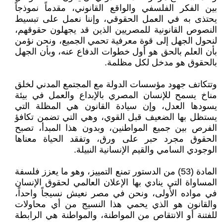
بين الفكر الفلسفي والواقع القانوني، مقدماً نموذجاً
يحتذى به في العمل الحقوقي، وإننا نعمل على تبسيط
النصوص القانونية للمصريين الذين قد يجهلون حقوقهم،
لنحول الجهل إلى قوة معرفية تحمي الجميع، ونحن نؤمن
بأن العلم بالحق هو أول خطوات الدفاع عنه، وبأن الجهل
بالحقوق هو مدخل لكل مظلمة.
وتتكاتف جهود مؤسسات الدولة مع المجتمع المدني لخلق
مناخ يسمح للإنسان المصري بالإبداع والعمل في بيئة
يسودها العدل، وإن سيادة القانون هي المظلة التي
يستظل بها الضعيف قبل القوي، وهي التي تضمن تكافؤ
الفرص بين جميع المواطنين، وبدون هذا المبدأ، تصبح
الحقوق مجرد حبر على ورق، وتفقد الحياة معناها
الوجودي السامي والقيم الإنسانية النبيلة.
المادة (53) من الدستور تمنع التمييز، وهو ما يعزز فلسفة
المساواة التي ينادي بها الإعلان العالمي لحقوق الإنسان
في مواده الأولى، ونحن في مصر نعيش نسيجاً واحداً،
والقانون هو الذي يحمي هذا النسيج من أي محاولات
للفتنة أو الانتقاص من المواطنة، والمواطنة هي الرابطة