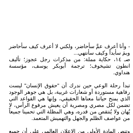
- وأنا أعرف عمَّ سأحاضر، ولكني لا أعرف كيف سأحاضر
وبمَ سأبدأ وكيف سأنتهي...
صـ ١٤، حكاية مملة: من مذكرات رجل عجوز؛ تأليف
انطون تشيخوف؛ ترجمة أبوبكر يوسف، مؤسسة
هنداوي.
تبدأ رحلة الوعي حين ندرك أن "حقوق الإنسان" ليست
رفاهية مستوردة أو شعارات غربية، بل هي جوهر الوجود
الذي يمنح حياتنا معناها الحقيقي، وإنها هي القواعد التي
تضمن لكل مصري ومصرية أن يعيش مرفوع الرأس، لا
يُهان ولا يُنتقص من قدره، وهي المظلة التي تحمينا جميعاً
من عواصف الظلم والجهل والتهميش المتعمد.
وتنص المادة الأولى من الإعلان العالمي على أن جميع