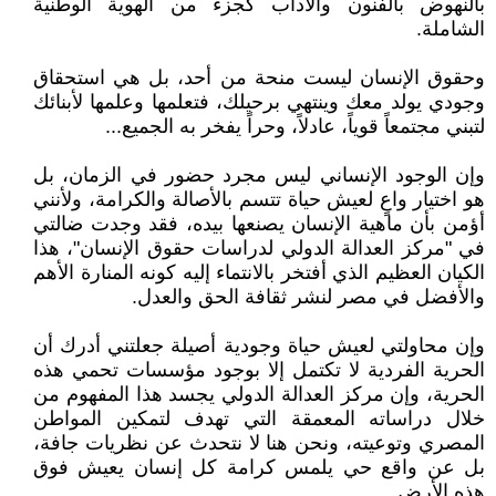
بالنهوض بالفنون والآداب كجزء من الهوية الوطنية
الشاملة.
وحقوق الإنسان ليست منحة من أحد، بل هي استحقاق
وجودي يولد معك وينتهي برحيلك، فتعلمها وعلمها لأبنائك
لتبني مجتمعاً قوياً، عادلاً، وحراً يفخر به الجميع...
وإن الوجود الإنساني ليس مجرد حضور في الزمان، بل
هو اختيار واعٍ لعيش حياة تتسم بالأصالة والكرامة، ولأنني
أؤمن بأن ماهية الإنسان يصنعها بيده، فقد وجدت ضالتي
في "مركز العدالة الدولي لدراسات حقوق الإنسان"، هذا
الكيان العظيم الذي أفتخر بالانتماء إليه كونه المنارة الأهم
والأفضل في مصر لنشر ثقافة الحق والعدل.
وإن محاولتي لعيش حياة وجودية أصيلة جعلتني أدرك أن
الحرية الفردية لا تكتمل إلا بوجود مؤسسات تحمي هذه
الحرية، وإن مركز العدالة الدولي يجسد هذا المفهوم من
خلال دراساته المعمقة التي تهدف لتمكين المواطن
المصري وتوعيته، ونحن هنا لا نتحدث عن نظريات جافة،
بل عن واقع حي يلمس كرامة كل إنسان يعيش فوق
هذه الأرض.