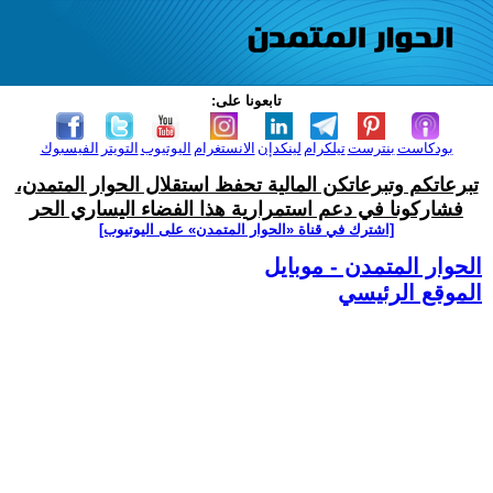
تابعونا على:
بودكاست
بنترست
تيلكرام
لينكدإن
الانستغرام
اليوتيوب
التويتر
الفيسبوك
تبرعاتكم وتبرعاتكن المالية تحفظ استقلال الحوار المتمدن،
فشاركونا في دعم استمرارية هذا الفضاء اليساري الحر
[اشترك في قناة ‫«الحوار المتمدن» على اليوتيوب]
الحوار المتمدن - موبايل
الموقع الرئيسي