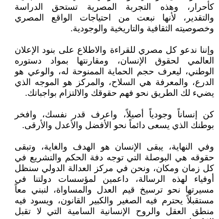
كأحرار، وهذه التجربة المصرية تستحق الدراسة
والتقدير، لأنها نبعت من احتياجات الواقع المصري
وخصوصيته الثقافية والتاريخية والوجودية.
وإننا ندعو كل مصري للقراءة والاطلاع على بنود الإعلان
العالمي لحقوق الإنسان، ومقارنتها بمواد دستوره
الوطني، ليعرف حجم الحماية الممنوحة له، والوعي هو
الدرع، والمعرفة هي السلاح، والمركز هو الموجه الذي
يضيء لك الطريق نحو فهم حقوقك والالتزام بواجباتك.
كن إنساناً وجودياً أصيلاً، واعرف قدر نفسك، وافخر
بوطنك الذي يسعى دائماً نحو الأفضل والأعدل والأرقى.
وفي النهاية، يبقى الإنسان هو الهدف والغاية، وتبقى
حقوقه هي البوصلة التي توجه دفة الحكم والتشريع في
كل زمان ومكان، ونحن في مركز العدالة الدولي سنظل
أوفياء لهذه الرسالة، داعمين لمؤسسات دولتنا في
مسيرتها نحو ترسيخ قيم العدل والمساواة، لنبني معاً
مستقبلاً يحترم فيه الصغير والكبير القانون، ويسود فيه
منطق العقل والروح الإنسانية السامية التي لا تقبل