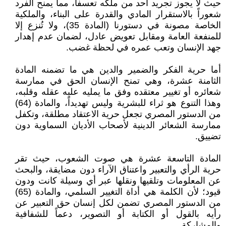
حيث لا يجوز تجريد أحد من ملكه تعسفاً، مما يمنح الفرد
شعوراً بالاستقرار المادي والقدرة على البناء، والملكية
الخاصة مصونة في دستورنا (المادة 35)، ولا تُنزع إلا
للمنفعة العامة ومقابل تعويض عادل، لضمان عدم إهدار
جهد الإنسان وتعب عمره في لحظة غضب.
أما حرية الفكر والضمير والدين هي ما تضمنه المادة
الثامنة عشرة، وهي تمنح الإنسان الحق في ممارسة
شعائره أو تغيير معتقده وفق ما يمليه عليه عقله وقلبه،
وهذا التنوع هو ثراء للبشرية وليس تهديداً، والمادة (64)
من الدستور المصري تجعل حرية الاعتقاد مطلقة، وتكفل
ممارسة الشعائر الدينية لأصحاب الأديان السماوية دون
تضييق.
المادة التاسعة عشرة هي صوت الشعوب، حيث تقر
حرية الرأي والتعبير واعتناق الآراء دون مضايقة، والبحث
عن المعلومات وتلقيها ونقلها عبر أي وسيلة كانت ودون
قيود؛ لأن الكلمة هي أداة التغيير السلمي، والمادة (65)
من الدستور المصري تضمن لكل إنسان حق التعبير عن
رأيه بالقول أو الكتابة أو التصوير، دعماً للشفافية
والمشاركة.