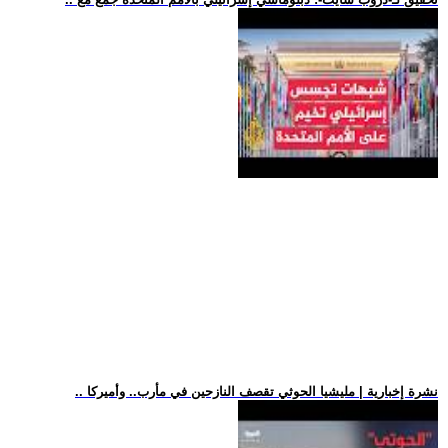
.. نشرة إخبارية | مليشيا الحوثي تقصف النازحين في مأرب.. وأميركا