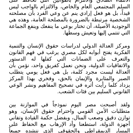
الانتماء الصادق والالتزام بالقوانين التي تحافظ على
السلم المجتمعي العام والخاص، والالتزام بالواجب ليس
قيداً، بل هو فعل إرادي ينم عن وعي الفرد بأن مصلحته
الشخصية مرتبطة بالضرورة بالمصلحة العامة، وهذه هي
الوجودية الأصيلة، أن تختار بوعي ما ينفعك وينفع الجماعة
التي تنتمي إليها وتعيش وسطها.
ومركز العدالة الدولي لدراسات حقوق الإنسان والتنمية
الفكرية يفتح أبوابه لكل مصري يرغب في فهم القانون
والتعرف على الضمانات التي كفلها له الدستور
والاتفاقيات الدولية، ونحن نعمل كفريق واحد، نؤمن بأن
العدالة ليست مجرد كلمة، بل هي فعل يومي يتطلب
الصبر والمثابرة والإيمان بالحق، وفخري بهذا المركز
يزداد كلما رأيت أثره في تصحيح المفاهيم ونشر الوعي
القانوني السليم بين فئات الشعب.
ولقد أصبحت مصر اليوم نموذجاً في الموازنة بين
متطلبات الأمن القومي واحترام حقوق الإنسان، وهو
توازن دقيق وصعب المنال، وبفضل حكمة القيادة وتفاني
أجهزة الدولة، استطعنا وأد الإرهاب مع الحفاظ على
المسار الديمقراطي والحقوقي الذي ننشده جميعاً