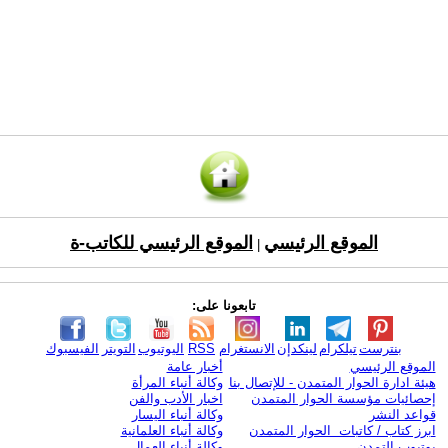
الموقع الرئيسي
الموقع الرئيسي للكاتب-ة
|
تابعونا على:
بنترست
تيلكرام
لينكدإن
الانستغرام
RSS
اليوتيوب
التويتر
الفيسبوك
الموقع الرئيسي
أخبار عامة
هيئة ادارة الحوار المتمدن - للإتصال بنا
وكالة أنباء المرأة
إحصائيات مؤسسة الحوار المتمدن
اخبار الأدب والفن
قواعد النشر
وكالة أنباء اليسار
ابرز كتاب / كاتبات الحوار المتمدن
وكالة أنباء العلمانية
يوتيوب التمدن
وكالة أنباء العمال