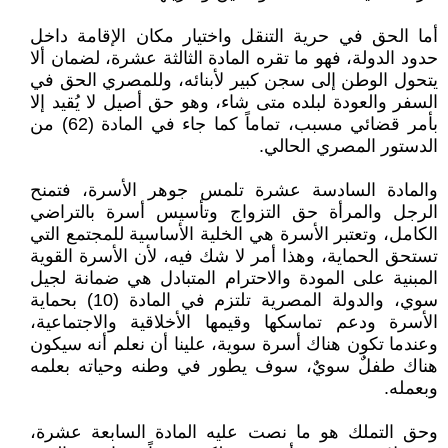
أما الحق في حرية التنقل واختيار مكان الإقامة داخل
حدود الدولة، فهو ما تقره المادة الثالثة عشرة، لضمان ألا
يتحول الوطن إلى سجن كبير لأبنائه، وللمصري الحق في
السفر والعودة لبلده متى شاء، وهو حق أصيل لا يُقيد إلا
بأمر قضائي مسبب، تماماً كما جاء في المادة (62) من
الدستور المصري الحالي.
والمادة السادسة عشرة تلمس جوهر الأسرة، فتمنح
الرجل والمرأة حق التزواج وتأسيس أسرة بالتراضي
الكامل، وتعتبر الأسرة هي الخلية الأساسية للمجتمع التي
تستحق الحماية، وهذا أمر لا شك فيه، لأن الأسرة القوية
المبنية على المودة والاحترام المتبادل هي ضمانة لجيل
سوي، والدولة المصرية تلتزم في المادة (10) بحماية
الأسرة ودعم تماسكها وقيمها الأخلاقية والاجتماعية،
وعندما تكون هناك أسرة سوية، علينا أن نعلم أنه سيكون
هناك طفلٌ سويٌ، سوف يطور في وطنه وحياته بعلمه
وبعمله.
وحق التملك هو ما نصت عليه المادة السابعة عشرة،