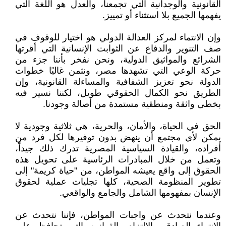
القانونية والوجدانية التي تجمعنا، والعدل هو اللغة التي
يفهمها الجميع بلا استثناء أو تمييز.
وإن الانتماء لمركز العدالة الدولي هو اختيار للوقوف في
صف التنوير والدفاع عن الثوابت الإنسانية التي أقرتها
الشرائع والمواثيق الدولية، ونحن نفخر بأننا جزء من
حركة الوعي التي تشهدها مصر، ونثمن غاليًا خطوات
الدولة نحو تعزيز الشفافية والمساءلة القانونية، وإن
الطريق نحو الكمال الحقوقي طويل، لكننا نسير فيه
بخطى واثقة ومنطقية مستمدة من أصالة وجودنا.
الحق في الحياة، والأمان، والحرية، هي ثلاثية وجودية لا
يمكن لأي مجتمع أن ينهض بدون توفيرها لكل فرد من
أفراده، والقيادة السياسية المصرية تدرك ذلك جيداً،
وتعمل من خلال المبادرات الرئاسية على تحويل هذه
الحقوق إلى واقع يعيشه المواطن، من "حياة كريمة" إلى
تطوير المنظومة الصحية، كلها تجليات عملية لحقوق
الإنسان بمفهومها الشامل والجامع والواقعي.
وعندما نتحدث عن واجبات المواطن، فإننا نتحدث عن