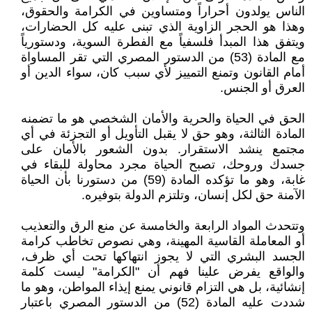
الناس يولدون أحراراً ومتساوين في الكرامة والحقوق،
وهذا هو الحجر الزاوية الذي تبنى عليه كل الحضارات،
ويتفق هذا المبدأ فلسفياً مع الفطرة السوية، ودستورياً
مع المادة (53) من الدستور المصري التي تقر المساواة
أمام القانون وتمنع التمييز لأي سبب كان، سواء الدين أو
العرق أو الجنس.
الحق في الحياة والحرية والأمان الشخصي هو ما تضمنه
المادة الثالثة، وهو حق لا يقبل التأويل أو التجزئة في أي
مجتمع ينشد الاستقرار. بدون الشعور بالأمان على
جسدك وروحك، تصبح الحياة مجرد محاولة للبقاء في
غابة، وهو ما تؤكده المادة (59) من دستورنا بأن الحياة
الآمنة حق لكل إنسان، وتلتزم الدولة بتوفيره.
وتتحدث المواد الرابعة والخامسة عن منع الرق والتعذيب
أو المعاملة القاسية المهينة، وهي نصوص تخاطب كرامة
الجسد البشري التي لا يجوز انتهاكها تحت أي ظرف،
والواقع يفرض علينا فهم أن "الكرامة" ليست كلمة
إنشائية، بل هي التزام قانوني يمنع إيذاء المواطن، وهو ما
شددت عليه المادة (52) من الدستور المصري باعتبار