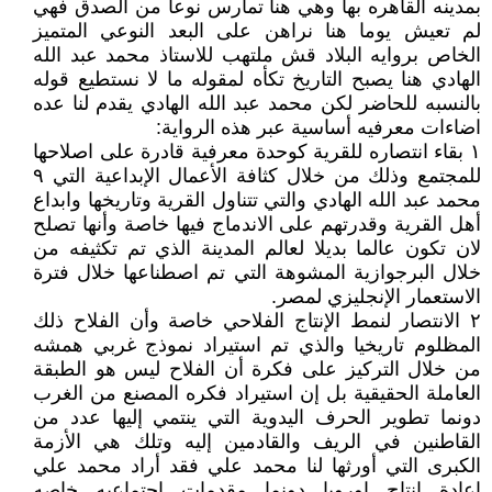
بمدينه القاهره بها وهي هنا تمارس نوعا من الصدق فهي
لم تعيش يوما هنا نراهن على البعد النوعي المتميز
الخاص بروايه البلاد قش ملتهب للاستاذ محمد عبد الله
الهادي هنا يصبح التاريخ تكأه لمقوله ما لا نستطيع قوله
بالنسبه للحاضر لكن محمد عبد الله الهادي يقدم لنا عده
اضاءات معرفيه أساسية عبر هذه الرواية:
١ بقاء انتصاره للقرية كوحدة معرفية قادرة على اصلاحها
للمجتمع وذلك من خلال كثافة الأعمال الإبداعية التي ٩
محمد عبد الله الهادي والتي تتناول القرية وتاريخها وابداع
أهل القرية وقدرتهم على الاندماج فيها خاصة وأنها تصلح
لان تكون عالما بديلا لعالم المدينة الذي تم تكثيفه من
خلال البرجوازية المشوهة التي تم اصطناعها خلال فترة
الاستعمار الإنجليزي لمصر.
٢ الانتصار لنمط الإنتاج الفلاحي خاصة وأن الفلاح ذلك
المظلوم تاريخيا والذي تم استيراد نموذج غربي همشه
من خلال التركيز على فكرة أن الفلاح ليس هو الطبقة
العاملة الحقيقية بل إن استيراد فكره المصنع من الغرب
دونما تطوير الحرف اليدوية التي ينتمي إليها عدد من
القاطنين في الريف والقادمين إليه وتلك هي الأزمة
الكبرى التي أورثها لنا محمد علي فقد أراد محمد علي
إعادة إنتاج اوروبا دونما مقدمات اجتماعيه خاصه