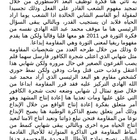
به تأتي هنا فكرة توظيف البعد الأسطوري من خلال
تمجيد مفهوم الشعب القادر على الفعل وذلك تجسيدا
لمقولة أبو القاسم الشابي الخالدة اذا الشعب يوما اراد
الحياه فلابد ان يستجيب القدر، وبالتالي يبقى السؤال
الرئيسي هنا ما موقف محمد عبد الله الهادي نفسه من
فكرة الثورة في 2011 هو معها قلبا وقالبا ولكن هنا يقدم
مفهوما ريفيا لمعنى الثورة وهي المقاومة إبداعا.
٥ وذلك من خلال طرحه العدد من شخصيات المقاومة
مثل شهابي الذي اعتلى شجرة الكافور فأرسل سهما فلم
يصب الفرعون الصغير في حال مروره ولكن شهابي هذا
اعتقل وعذب حتى قتل ومات ودفن ولكن نمط حوري
كشخص مقاوم هو البعد الرئيسي الذي أراد محمد عبد
الله الهادي التركيز عليه فقد قرر المقاومة ابداعا من
خلال صنع تمثال ل شهابي وضعه تحت شجرة الكافور
التي علق عليها ومات تعذيبا هنا إعادة إنتاج المشهد وهو
أمر متعلق بفكرة إعادة إنتاج الواقع من خلال الإبداع
وذلك أمر يتعلق بصنع الذاكرة الوطنية هنا يصبح الإبداع
نوعا من المقاومة فنحن نبلع ذواتنا ونعيد انتاج الامنا لنعيد
انتاج الحياه مره اخرى وبالتالي يبقى شهابي كنمط من
أنماط المقاومة في الذاكرة المتوارثة للأجيال القادمة
وبالتالي تصبح نماذج الأبطال المجردة والمجسمة جزءا