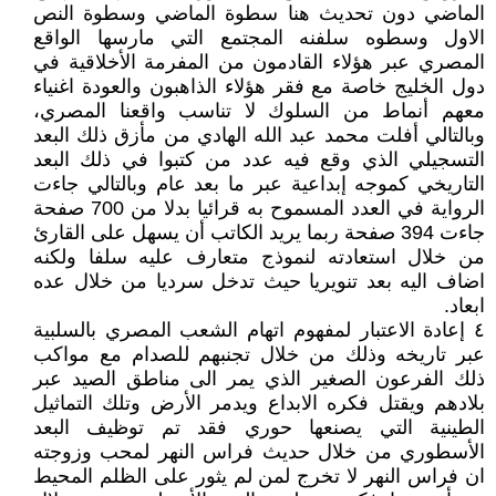
الماضي دون تحديث هنا سطوة الماضي وسطوة النص
الاول وسطوه سلفنه المجتمع التي مارسها الواقع
المصري عبر هؤلاء القادمون من المفرمة الأخلاقية في
دول الخليج خاصة مع فقر هؤلاء الذاهبون والعودة اغنياء
معهم أنماط من السلوك لا تناسب واقعنا المصري،
وبالتالي أفلت محمد عبد الله الهادي من مأزق ذلك البعد
التسجيلي الذي وقع فيه عدد من كتبوا في ذلك البعد
التاريخي كموجه إبداعية عبر ما بعد عام وبالتالي جاءت
الرواية في العدد المسموح به قرائيا بدلا من 700 صفحة
جاءت 394 صفحة ربما يريد الكاتب أن يسهل على القارئ
من خلال استعادته لنموذج متعارف عليه سلفا ولكنه
اضاف اليه بعد تنويريا حيث تدخل سرديا من خلال عده
ابعاد.
٤ إعادة الاعتبار لمفهوم اتهام الشعب المصري بالسلبية
عبر تاريخه وذلك من خلال تجنبهم للصدام مع مواكب
ذلك الفرعون الصغير الذي يمر الى مناطق الصيد عبر
بلادهم ويقتل فكره الابداع ويدمر الأرض وتلك التماثيل
الطينية التي يصنعها حوري فقد تم توظيف البعد
الأسطوري من خلال حديث فراس النهر لمحب وزوجته
ان فراس النهر لا تخرج لمن لم يثور على الظلم المحيط