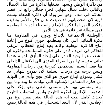
من ذاكرة الوطن ويسهل تغلغلها لذاكرة من قتل الأبطال
وبالتالي دخلت تمثال شهابي كجزء جمالي رائع الى قصر
الحاكم في منف، وهو أمر يؤكد أن ذاكرة الطغاة ليست
قويه لان شخصياتهم قد صيغت على فكره الأمر وتنفيذه
وفكره القهر اما فكرة الإبداع واصطناع أدوات المقاومة
فهي مسألة غير قائمة في هذا الأمر.
٦الوظيفة الاجتماعية للإبداع ودوره في المقاومة هنا
فكرة التماثيل التي كان يصطنعها حوري كنوع من إعادة
إنتاج الذاكرة الوطنية وكأنه يعيد إنتاج الخطاب الريفي
للحاكم في الريف قادر على فكره المسامحة وفكره ان
الشعب هو الوحيد القادر على إيجاد المأزق للدولة عندما
تعاني مؤسستها من الصراع المؤدي الى الاقتتال الداخلي
هنا فعل السلم المجتمعي كدرجة من درجات المقاومة
وليس درجه من درجات السلبية لأن نموذج شهابي قد
فشل ونموذج ابداع حوري هو الذي نجح وأدى في النهاية
إلى فكرة المشاعر الإنسانية التي تولدت ما بينه وما بين
بهيه ومسمى بهيه هو مسمى شعبي وهو يؤكد على
التضمين الإطاري لفكرة التاريخ وليس استيعاب التاريخ
كحدث كامل طب ايه هذه الحالة يعتبر نفس نوع من
الإفلاس الفني لأن البعد التسجيلي في هذه الحالة يصبح