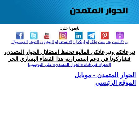
تابعونا على:
بودكاست
بنترست
تيلكرام
لينكدإن
الانستغرام
اليوتيوب
التويتر
الفيسبوك
تبرعاتكم وتبرعاتكن المالية تحفظ استقلال الحوار المتمدن،
فشاركونا في دعم استمرارية هذا الفضاء اليساري الحر
[اشترك في قناة ‫«الحوار المتمدن» على اليوتيوب]
الحوار المتمدن - موبايل
الموقع الرئيسي