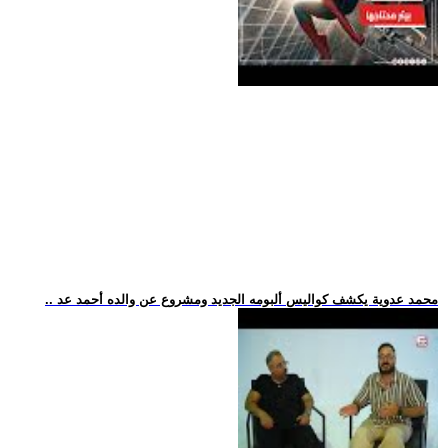
.. محمد عدوية يكشف كواليس ألبومه الجديد ومشروع عن والده أحمد عد