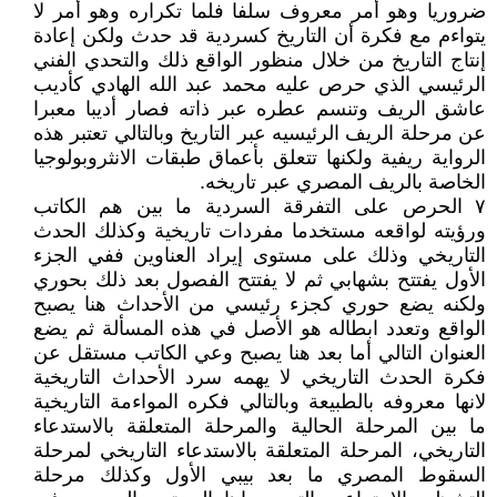
ضروريا وهو أمر معروف سلفا فلما تكراره وهو أمر لا
يتواءم مع فكرة أن التاريخ كسردية قد حدث ولكن إعادة
إنتاج التاريخ من خلال منظور الواقع ذلك والتحدي الفني
الرئيسي الذي حرص عليه محمد عبد الله الهادي كأديب
عاشق الريف وتنسم عطره عبر ذاته فصار أديبا معبرا
عن مرحلة الريف الرئيسيه عبر التاريخ وبالتالي تعتبر هذه
الرواية ريفية ولكنها تتعلق بأعماق طبقات الانثروبولوجيا
الخاصة بالريف المصري عبر تاريخه.
٧ الحرص على التفرقة السردية ما بين هم الكاتب
ورؤيته لواقعه مستخدما مفردات تاريخية وكذلك الحدث
التاريخي وذلك على مستوى إيراد العناوين ففي الجزء
الأول يفتتح بشهابي ثم لا يفتتح الفصول بعد ذلك بحوري
ولكنه يضع حوري كجزء رئيسي من الأحداث هنا يصبح
الواقع وتعدد ابطاله هو الأصل في هذه المسألة ثم يضع
العنوان التالي أما بعد هنا يصبح وعي الكاتب مستقل عن
فكرة الحدث التاريخي لا يهمه سرد الأحداث التاريخية
لانها معروفه بالطبيعة وبالتالي فكره المواءمة التاريخية
ما بين المرحلة الحالية والمرحلة المتعلقة بالاستدعاء
التاريخي، المرحلة المتعلقة بالاستدعاء التاريخي لمرحلة
السقوط المصري ما بعد بيبي الأول وكذلك مرحلة