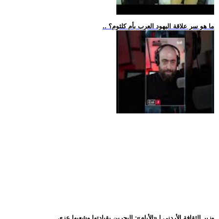
.. ما هو سر علاقة اليهود العرب بأم كلثوم؟
.. وزير الثقافة الأردني لـ«الأيام»: البحرين بقيادتها وشعبها عزي