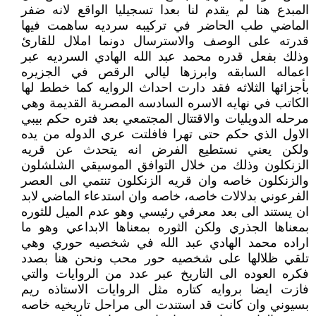
المبدع هنا لم يقدم لنا بعدا تسجيليا الواقع لانه ضفر
الماضي طب الحاضر في تركيبه سرديه ساهمت فيها
قدرته على الوصف والاسترسال دونما املال للقارئ
وذلك بفعل قدره محمد عبد الله الهادي السرديه عبر
اعماله السابقه وابرزها ليالي الرقص في الجزيره
بأجزائها الثلاثه فقد دارت احداث الروايه كما خطط لها
الكاتب في نهايه الاسره السادسه المصرية القديمة وهي
مرحله الدويليات والاقتتال المجتمعي بعد فتره حكم بيبي
الاول الذي حكم حتى تهرا فافلتت عري الدوله من يده
ولكن يعني نستطيع الفرض انه يتحدث عن قريه
الزنكلون وذلك من خلال التوافق الموسيقي الشلشلون
والزنكلون خاصه وان قريه الزنكلون تنتمي الى العصر
الفرعوني بدلالات خاصه، خاصه وان استدعاء الماضي لابد
ان يستند الى بعد معرفي رئيسي وهو عدم الميل للثوره
بمعناها الجذري ولكن الثوره بمعناها الابداعي وهو ما
اراده محمد الهادي عبد الله في شخصيه حوري وهي
تلقي ظلالها على شخصيه حور محب ونحن هنا بصدد
فكره العوده الى التاريخ عبر عدد من الروايات والتي
فازت ايضا بروايه كتاره مثل الروايات الاستاذه ريم
بسيوني وان كانت قد استندت الى مراحل تاريخيه خاصه