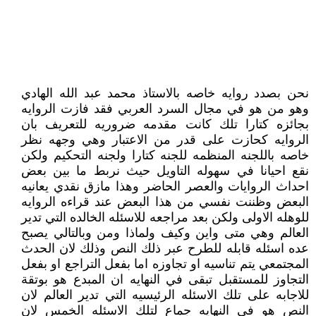
نحن بصدد روايه خاصه بالاستاذ محمد عبد الله الهادي
وهو من هو في مجال السرد العربي فقد فازت الروايه
بجائزه كتارا تلك كانت مقدمه ضروريه للتعريف بان
الروايه كحازت على قدر من الاعتبار وهي وجهه نظر
خاصه باللجنه المنظمه للجنه كتارا ولجنه التحكيم ولكن
نقع احيانا في سهوله التاويل حيث نربط ما بين بعض
احداث الروايات والعصر الحاضر وهذا مازق نقدي يعانيه
البعض وظننت نفسي من هذا البعض عند قراءه الروايه
للوهله الاولى ولكن بعد مراجعه للاسئله الخالده التي تدير
العالم وهي متى واين وكيف ولماذا ومن وبالتالي يصبح
عده اسئله قابله للطرح عبر ذلك النص وذلك لان الحدث
المجتمعي يتم تناسيه او تجاوزه اما بفعل التراجع او بفعل
التجاوز للمستقبل تبقى في النهايه ان المبدع هو بوتقة
للاجابه على تلك الاسئله الرئيسيه التي تدير العالم لان
النص هو في النهايه جماع لتلك الاسئله الخمس لان