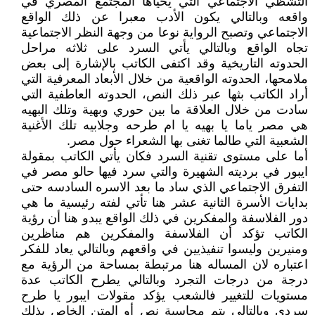
التشظي الاجتماعي التي يحياها المجتمع المصري في
واقعه وبالتالي يكون الأدب معبرا عن ذلك الواقع
الاجتماعي وتصبح الرواية نوعا من وجهة النظر الاجتماعية
تجاه الواقع وبالتالي يأتي السرد على ثلاثه مراحل
الحدوته التاريخية وقد اكتفى الكاتب بالإشارة إلى بعض
ملامحها، الحدوته الواقعية من خلال الأبعاد المعرفية التي
أراد الكاتب بثها عبر ذلك النص، الحدوته العاطفية التي
سادت من خلال العلاقة ما بين حوري وبهية وتلك البهيه
هي مصر ياما يا بهيه يا ام طرحه وجلابيه تلك الأغنية
الشعبية التي طالما تغنى بها الشعراء حول مصر.
أما على مستوى تقنية السرد فكان يأتي الكاتب بمقولة
ايبور في برديته الشهيرة والتي سرد فيها حالو مصر في
التفرق الاجتماعي الذي ساد ما بعد الاسره السادسه حتى
بدايات الأسرة الثانية عشر هنا تأتي لفته رئيسية ما هي
دور الفلاسفة والمفكرين في ذلك الواقع يبدو هنا أن رؤية
الكاتب تؤكد أن الفلاسفة والمفكرين هم مناظرين
ومنيرين وليسوا تنفيذيين في واقعهم وبالتالي يعاد للفكر
اعتباره لان المساله هنا مرتبطة بمساحة من الرؤية مع
درجة من درجات التجرد وبالتالي يطرح الكاتب عدة
مستويات للتغيير فالشعب يؤكد مقولات ايبور يا طرح
سردي وبالتالي يتم محاسبة نص أو المتن الخاص بذلك