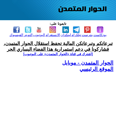
تابعونا على:
بودكاست
بنترست
تيلكرام
لينكدإن
الانستغرام
اليوتيوب
التويتر
الفيسبوك
تبرعاتكم وتبرعاتكن المالية تحفظ استقلال الحوار المتمدن،
فشاركونا في دعم استمرارية هذا الفضاء اليساري الحر
[اشترك في قناة ‫«الحوار المتمدن» على اليوتيوب]
الحوار المتمدن - موبايل
الموقع الرئيسي