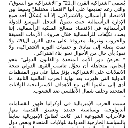
يُسمى "اشتراكية القرن ال21" و "الاشتراكية مع السوق"،
والتي رغم تقديمها على أنها "اقتصاد مختلط" وسيط بين
الاقتصادِ الرأسمالي والاشتراكي، إلا أنه يُشكِّلُ أحد صيغ
الإدارة الرأسمالية حيث يصونُ التدخل الموسع للدولة
الرأسمالية في الاقتصاد مصالح الملكية الرأسمالية. إننا
بصدد تكيُّفات للرأسمالية خلال ظروف الأزمات العميقة
والحروب وغيرها، معروفة على مدى القرن ال20، ولا
تمت بصلة إلى مبادئ و حتميات الثورة الاشتراكية، ولا
تقودُ بأي حال من الأحوال نحو بناء اشتراكي.
* تعرضُ دور الأمم المتحدة و"القانون الدولي" بنحو
إيجابي، متجاهلة أن تحوَّل تناسب القوى الدولي نتيجة
الانقلابات على الاشتراكية، يؤثرُ سلباً على دور المنظمات
الدولية التي ظهرت بعد نهاية الحرب العالمية الثانية، ما
أدى إلى تناغمها الآن مع الأهداف الاستراتيجية للولايات
المتحدة وحلف شمال الأطلسي ضد الشعوب.
*
سببت الحرب الإمبريالية في أوكرانيا ظهور انقسامات
أيديولوجية وسياسية جديدة وتعميق القديمة منها.
فالأحزاب الشيوعية التي كانت تُطابقُ الإمبريالية سابقاً
بالسياسة الخارجية العدوانية للولايات المتحدة وبعض دول