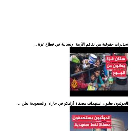
.. تحذيرات حقوقية من تفاقم الأزمة الإنسانية في قطاع غزة
.. الحوثيون يعلنون استهداف مصفاة أرامكو في جازان والسعودية تعلن