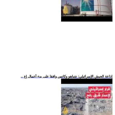
.. إذاعة الجيش الإسرائيلي: نتنياهو وكاتس وافقا على بدء أعمال إع