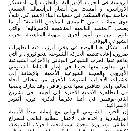
الروسية في الحرب الإمبريالية، وانحازت إلى المعسكر
الأوراسي، و أمست من أنصار الرأسمالية الصينية،
وحاملة للواء التشكيك في حتميات البناء الاشتراكي. تلتفُّ
قوى مماثلة ضمن "المنتدى المناهض للفاشية" أو ما
يسمى "المنصة العالمية المناهضة للإمبريالية"، والتي
تقوم - من بين أمور أخرى - بمهمة المناهضة للحزب
الشيوعي اليوناني.
لقد تشكَّل هذا الوضع في وقتٍ أبرزت فيه التطورات
ضرورة إعادة تنظيم الحركة الشيوعية بنحو ثوري، و التي
يدافع عنها الحزب الشيوعي اليوناني والأحزاب الشيوعية
التي يتعاون معها حزبنا في إطار النشاط الشيوعي
الأوروبي والمجلة الشيوعية الأممية، بالإضافة إلى
عشرات الأحزاب الشيوعية الأخرى من مختلف أنحاء
العالم، والتي نتناقش معها بنحو رفاقي، وقد شارك بعضها
في التظاهرة الأممية الأخيرة التي أقيمت في تشرين
الثاني-نوفمبر في أثينا تكريماً لذكرى ثورة أكتوبر
الاشتراكية.
إن الحزب الشيوعي اليوناني مع إيمانه بمبدأ الأممية
البروليتارية و اخذه في الاعتبار للطابع العالمي للصراع
الطبقي وضرورة وحدة استراتيجية الحركة الشيوعية،