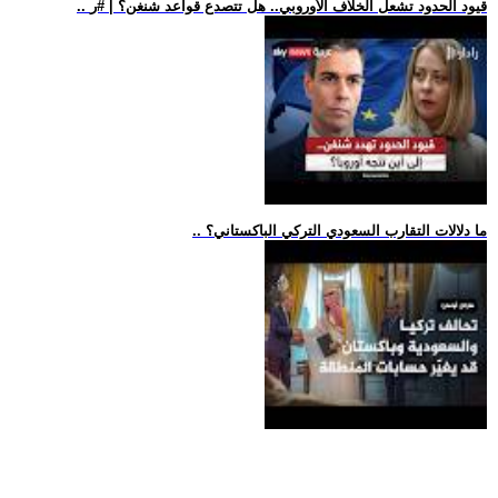
.. قيود الحدود تشعل الخلاف الأوروبي.. هل تتصدع قواعد شنغن؟ | #ر
.. ما دلالات التقارب السعودي التركي الباكستاني؟