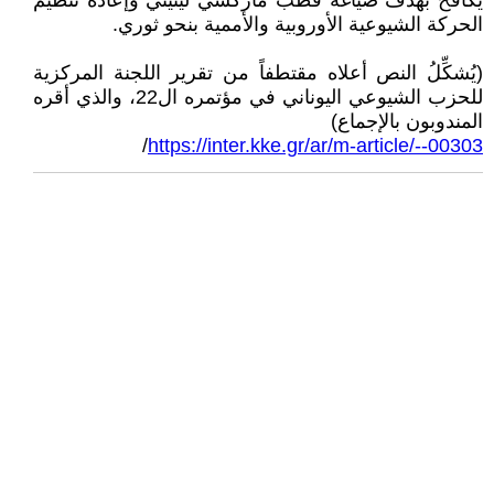
يُكافحُ بهدف صياغة قطب ماركسي لينيني وإعادة تنظيم
الحركة الشيوعية الأوروبية والأممية بنحو ثوري.
(يُشكِّلُ النص أعلاه مقتطفاً من تقرير اللجنة المركزية
للحزب الشيوعي اليوناني في مؤتمره ال22، والذي أقره
المندوبون بالإجماع)
/
https://inter.kke.gr/ar/m-article/--00303