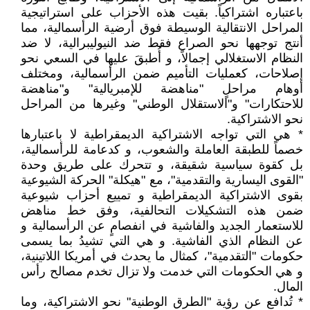
باعتباره اشتراكياً. بقيت هذه اﻷحزاب على استراتيجية
المراحل الانتقالية الوسيطة فوق أرضية الرأسمالية، مما
أنتج توجهها نحو الصراع فقط ضد النيوليبرالية، لا ضد
النظام الاستغلالي إجمالاً، و أُطبقَ عليها في السعي نحو
إصلاحات، كعمليات التأميم ضمن الرأسمالية، ومختلف
أوهام مراحلٍ "مناهضة للإمبريالية" و"مناهضة
للاحتكارات" و"الاستقلال الوطني" وغيرها من المراحل
نحو الاشتراكية.
* هي التي تواجه الاشتراكية الديمقراطية لا باعتبارها
خصماً للطبقة العاملة والشعوب، و كدعامة للرأسمالية،
بل كقوة سياسية شقيقة، و تتحرك على طريق وحدة
"القوى اليسارية والتقدمية"، مع "هيكلة" الحركة الشيوعية
بقوى الاشتراكية الديمقراطية و تمييع أحزاب شيوعية
ضمن هذه التشكيلات التحالفية، وفق خط مناهض
للاستعمار الجديد والفاشية في انفصامٍ عن الرأسمالية و
عن النظام الذي الفاشية. و هي التي تشيدُ بما يسمى
حكومات "التقدمية"، كمثال ما يحدث في أمريكا اللاتينية،
و هي الحكومات التي خدمت ولا تزال تخدم مصالح رأس
المال.
* تُدافع عن رؤية "الطرق الوطنية" نحو الاشتراكية، وما