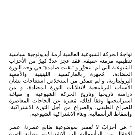
تواجهُ الحركة الشيوعية العالمية أزمةً أيديولوجية سياسية
تنظيمية مزمنة عميقة. فقد عجز عددٌ كبيرٌ من الأحزاب
الشيوعية التي لم تتحوَّر و "بقيت صامدة" في وجه الثورة
المضادة، مُجهرة بالماركسية اللينينية والأممية
البروليتارية، و لم تتمكَّن من استخلاص استنتاجات بشأن
الأسباب البرنامجية لانقلابات الثورة المضادة، و من
دراسة تاريخها وتاريخ الحركة الشيوعية، و صياغة
استراتيجيتها وفقاً لذلك، مُعبرة عن الحاجات المعاصرة
للصراع الطبقي، والصراع من أجل الثورة الاشتراكية،
وإسقاط الرأسمالية، وبناء الاشتراكية الشيوعية.
* هي أحزابٌ لا تُفسر بموضوعية طابع عصرنا، عصر
الانتقال من الرأسمالية إلى الاشتراكية، وطابع الثورة