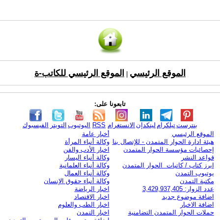
الموقع الرئيسي
الموقع الرئيسي للكاتب-ة
|
تابعونا على:
بنترست
تيلكرام
لينكدإن
الانستغرام
RSS
اليوتيوب
التويتر
الفيسبوك
الموقع الرئيسي
أخبار عامة
هيئة ادارة الحوار المتمدن - للإتصال بنا
وكالة أنباء المرأة
إحصائيات مؤسسة الحوار المتمدن
اخبار الأدب والفن
قواعد النشر
وكالة أنباء اليسار
ابرز كتاب / كاتبات الحوار المتمدن
وكالة أنباء العلمانية
يوتيوب التمدن
وكالة أنباء العمال
مكتبة التمدن
وكالة أنباء حقوق الإنسان
عدد الزوار: 3,429,937,405
اخبار الرياضة
اضافة موضوع جديد
اخبار الاقتصاد
اضافة الاخبار
اخبار الطب والعلوم
حملات الحوار المتمدن التضامنية
اخبار التمدن