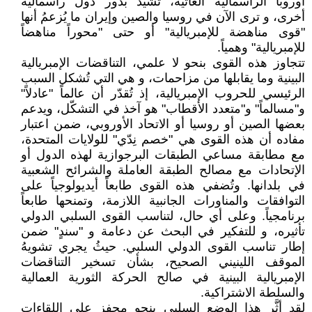
أوروبا الرأسمالية العاتية، تشيد بدور دول رأسمالية
أخرى، و ترى الآن في روسيا والصين وإيران ما يُزعمُ أنها
"قوى مناهضة للإمبريالية" أو حتى "محوراً مناهضاً
للإمبريالية" وهمياً.
تتجاوز هذه القوى بنحو لا علمي، التناقضات الإمبريالية
البينية وما يقابلها من مزاحمات، و هي التي تُشكل السبب
الرئيسي للحروب الإمبريالية، إذ تُقدّر أن عالماً "عادلاً"
و"مسالماً" و"متعدد الأقطاب" هو آخذ في التشكّل، ويدعم
بعضها الصين أو روسيا أو الاتحاد الأوروبي، ضمن اعتبار
مفاده أن هذه القوى هي "خصم نِدّي" للولايات المتحدة،
مع مطابقة مساعي الطبقات البرجوازية لهذه الدول أو
الإتحادات مع مصالح الطبقة العاملة والشرائح الشعبية
في بلدانها. وتُضفي هذه القوى طابعاً أيديولوجياً على
التوافقات والمناورات الجانبية اللازمة، وتمنحها طابعاً
برنامجياً. وعلى أي حال، لتناسب القوى السلبي الدولي
تأثيره، و للتفكير في البحث عن دعامة و "سندٍ" ضمن
إطار تناسب القوى الدولي السلبي. حيثُ يجري تشويهُ
الموقف اللينيني الصحيح، بشأن تسخير التناقضات
الإمبريالية البينية في صالح الحركة الثورية العمالية
والسلطة الاشتراكية.
لقد أثَّر هذا الوضع السلبي بنحو محفز على اللقاءات