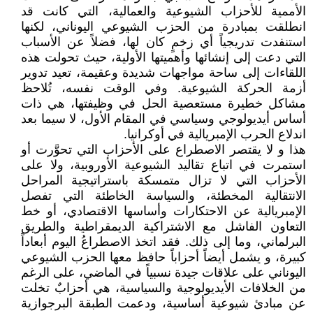
الأممية للأحزاب الشيوعية والعمالية، التي كانت قد
انطلقت بمبادرة من الحزب الشيوعي اليوناني، لكنها
استنفدت تدريجياً أي زخمٍ كان لها، فضلاً عن الأسباب
التي دعت إلى إنشائها وأهميتها الأولية، حيث تحولت هذه
اللقاءات إلى ساحة مواجهات شديدة وعقيمة، تعيد تدوير
أزمة الحركة الشيوعية. وفي الوقت نفسه، تُلاحظ
مشاكل خطيرة مستعصية الحل في وظيفتها، هي ذات
أساس أيديولوجي وسياسي في المقام الأول، لا سيما بعد
اندلاع الحرب الإمبريالية في أوكرانيا.
هذا و لا يقتصر الاصطراع على الأحزاب التي تحوَّرت أو
استمرت في اتباع تقاليد الشيوعية الأوروبية، ولا على
الأحزاب التي لا تزال متمسكة باستراتيجية المراحل
الانتقالية المخطئة، والسياسة الخاطئة التي تفصل
الإمبريالية عن الاحتكارات وأساسها الاقتصادي، أو خط
التعاون الفاشل مع الاشتراكية الديمقراطية والطريق
البرلماني، وما إلى ذلك. فقد اتخذ الاصطراعُ اليوم أبعاداً
كبيرة، و يشمل أيضاً أحزاباً حافظ معها الحزب الشيوعي
اليوناني على علاقات جيدة نسبياً في الماضي، على الرغم
من الخلافات الأيديولوجية والسياسية، هي أحزابٌ تخلت
عن مبادئ شيوعية أساسية، ودعمت الطبقة البرجوازية