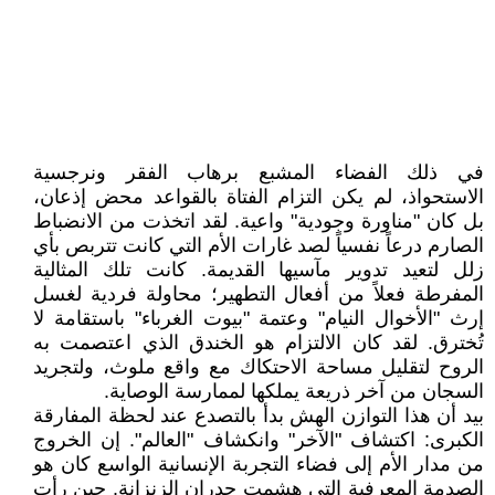
في ذلك الفضاء المشبع برهاب الفقر ونرجسية
الاستحواذ، لم يكن التزام الفتاة بالقواعد محض إذعان،
بل كان "مناورة وجودية" واعية. لقد اتخذت من الانضباط
الصارم درعاً نفسياً لصد غارات الأم التي كانت تتربص بأي
زلل لتعيد تدوير مآسيها القديمة. كانت تلك المثالية
المفرطة فعلاً من أفعال التطهير؛ محاولة فردية لغسل
إرث "الأخوال النيام" وعتمة "بيوت الغرباء" باستقامة لا
تُخترق. لقد كان الالتزام هو الخندق الذي اعتصمت به
الروح لتقليل مساحة الاحتكاك مع واقع ملوث، ولتجريد
السجان من آخر ذريعة يملكها لممارسة الوصاية.
بيد أن هذا التوازن الهش بدأ بالتصدع عند لحظة المفارقة
الكبرى: اكتشاف "الآخر" وانكشاف "العالم". إن الخروج
من مدار الأم إلى فضاء التجربة الإنسانية الواسع كان هو
الصدمة المعرفية التي هشمت جدران الزنزانة. حين رأت