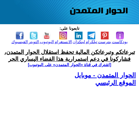
تابعونا على:
بودكاست
بنترست
تيلكرام
لينكدإن
الانستغرام
اليوتيوب
التويتر
الفيسبوك
تبرعاتكم وتبرعاتكن المالية تحفظ استقلال الحوار المتمدن،
فشاركونا في دعم استمرارية هذا الفضاء اليساري الحر
[اشترك في قناة ‫«الحوار المتمدن» على اليوتيوب]
الحوار المتمدن - موبايل
الموقع الرئيسي