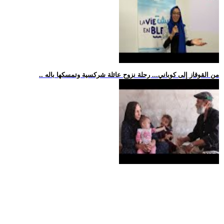
.. من القوقاز إلى كوباني... رحلة نزوح عائلة شركسية وتمسكها باله