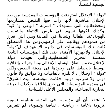
الجمعية لشعبنا.
"دولة " الإحتلال استهدفت المؤسسات المقدسية من بعد
الإحتلال مباشرة، لأنها رأت فيها النقيض لمشاريعها
ومخططاتها، التي تستهدف " اسرلة " الوعي و" كيه"
،وكذلك لكونها تسهم في غرس الإنتماء والتمسك
بالهوية،عند اطفالنا وشبابنا في المدينة،وهي التي تعزز
من صمودهم وبقائهم على ارضهم،ومن هذا المنطلق
كانت تلك المؤسسات في دائرة الإستهداف ل"دولة"
الإحتلال ولأجهزتها الأمنية، حتى تلك المؤسسات التابعة
لمنظمة التحرير الفلسطينية،والتي تعهدت دولة
الإحتلال،ضمن اتفاق اوسلو الإنتقالي،وما يعرف بإتفاقية
الوسط بالحفاظ على وجودها في مدينة القدس،ولكن
"دولة " الإحتلال ، لا تلتزم بإتفاقيات ولا مواثيق ولا قانون
دولي ولا شرعية دولية، فكانت مؤسسة "بيت الشرق"
في مقدمة المؤسسات التي جرى إغلاقها ،وكذلك الغرفة
التجارية الصناعية، والمجلس الأعلى للسياحة .
لا اعتقد بأن أي مؤسسة في المدينة شبابية، نسوية
،تربوية ،اغاثية ، رياضية ، ثقافية وتنموية، لم تتعرض