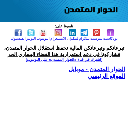
تابعونا على:
بودكاست
بنترست
تيلكرام
لينكدإن
الانستغرام
اليوتيوب
التويتر
الفيسبوك
تبرعاتكم وتبرعاتكن المالية تحفظ استقلال الحوار المتمدن،
فشاركونا في دعم استمرارية هذا الفضاء اليساري الحر
[اشترك في قناة ‫«الحوار المتمدن» على اليوتيوب]
الحوار المتمدن - موبايل
الموقع الرئيسي