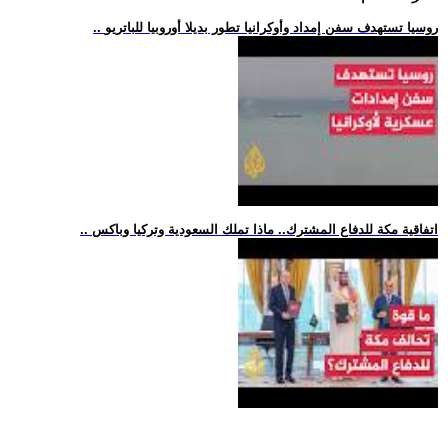
.. روسيا تستهدف سفن إمداد وأوكرانيا تطور بديلا أوروبيا للباتريو
.. اتفاقية مكة للدفاع المشترك.. ماذا تملك السعودية وتركيا وباكس