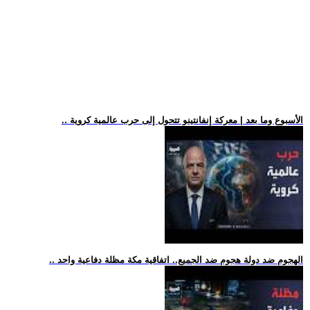
.. الأسبوع وما بعد | معركة إنفانتينو تتحول إلى حرب عالمية كروية
.. الهجوم ضد دولة هجوم ضد الجميع.. اتفاقية مكة مظلة دفاعية واحد