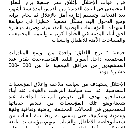
قرار قوات الإحتلال بإغلاق مقر جمعية برج اللقلق
المجتمعي في البلدة القديمة من القدس لمدة ستة أشهر،
بعد اقتحامه وتسليم إدارته أمرًا بالإغلاق ثم لحام أبوابه
ومنع الدخول إليه، يشكّل تصعيدًا خطيرًا في سياسة
استهداف المؤسسات الوطنية المقدسية، وضربة مباشرة
لحق أبناء المدينة في الحياة الكريمة، والتنمية المجتمعية،
والمساحات الآمنة للأطفال والشباب.
جمعية " برج اللقلق" واحدة من أوسع المبادرات
المجتمعية داخل أسوار البلدة القديمة،حيث يقدر عدد
المستفيدين من مرافق الجمعية ما بين 300 -500
مشارك يومياً.
الإحتلال يستهدف من سياسة ملاحقة وإغلاق المؤسسات
المقدسية، عدا بث سياسة الترهيب والخوف عند أبناء
شعبنا،فهو يهدف الى تقويض المناعة الداخلية عند
شعبنا،ومنع تلك المؤسسات من تقديم خدماتها
للمقدسيين في المجالات المختلفة، رياضية وثقافية وفنية
وتنموية وتمكينية، حتى يتسنى له ربط تلك الفئات من
شعبنا،وخاصة الأطفال والشباب منهم،بمؤسسات تابعة