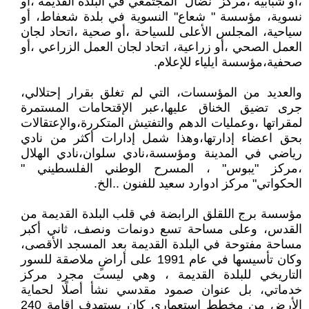
،أو شبابية ،مركز "نضال" المجتمعي في البلدة القديمة ،أو
نسوية، مؤسسة " شعاع" النسوية في بلدة شعفاط، أو
سياحية، المجلس الأعلى للسياحة ،أو صحية ،اتحاد لجان
العمل الصحي ،أو زراعية، اتحاد لجان العمل الزراعي ،أو
صحفية،مؤسسة ايلياء للإعلام.
والعديد من المؤسسات، التي لم تغلق بقرار إحتلالي،
جرى تضيق الخناق عليها،عبر الإقتحامات المستمرة
لمقراتها ،وعمليات الدهم والتفتيش المتكررة،والإعتقالات
بحق اعضاء إدارتها،وهذا شمل إدارات أكثر من نادي
رياضي في المدينة ومؤسسة،نادي سلوان،نادي الهلال
،مركز "يبوس" ، المسرح الوطني الفلسطيني "
الحكواتي" مركز ادوارد سعيد للفنون ..الخ.
مؤسسة برج اللقلق الرابضة في قلب البلدة القديمة من
القدس، وعلى مساحة تسع دونمات ونصف، ثاني أكبر
مساحة مفتوحة في البلدة القديمة بعد المسجد الأقصى،
وكان تأسيسها في عام 1991 على أراضٍ ملاصقة للسور
التاريخي للبلدة القديمة ، وهي ليست مجرد مركز
خدماتي، بل عنوان صمود مقدسي نشأ أصلًا لحماية
الأرض من مخطط استعماري كان يستهدف إقامة 240