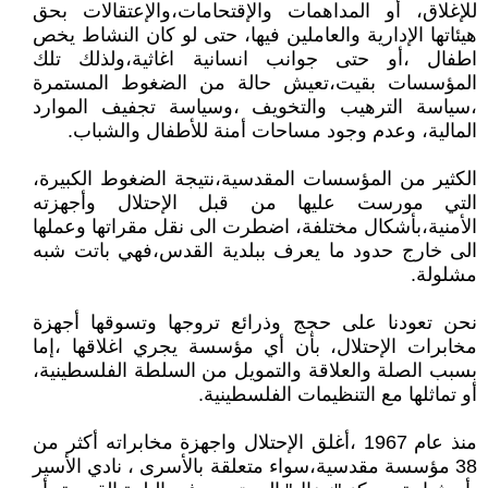
للإغلاق، أو المداهمات والإقتحامات،والإعتقالات بحق
هيئاتها الإدارية والعاملين فيها، حتى لو كان النشاط يخص
اطفال ،أو حتى جوانب انسانية اغاثية،ولذلك تلك
المؤسسات بقيت،تعيش حالة من الضغوط المستمرة
،سياسة الترهيب والتخويف ،وسياسة تجفيف الموارد
المالية، وعدم وجود مساحات أمنة للأطفال والشباب.
الكثير من المؤسسات المقدسية،نتيجة الضغوط الكبيرة،
التي مورست عليها من قبل الإحتلال وأجهزته
الأمنية،بأشكال مختلفة، اضطرت الى نقل مقراتها وعملها
الى خارج حدود ما يعرف ببلدية القدس،فهي باتت شبه
مشلولة.
نحن تعودنا على حجج وذرائع تروجها وتسوقها أجهزة
مخابرات الإحتلال، بأن أي مؤسسة يجري اغلاقها ،إما
بسبب الصلة والعلاقة والتمويل من السلطة الفلسطينية،
أو تماثلها مع التنظيمات الفلسطينية.
منذ عام 1967 ،أغلق الإحتلال واجهزة مخابراته أكثر من
38 مؤسسة مقدسية،سواء متعلقة بالأسرى ، نادي الأسير