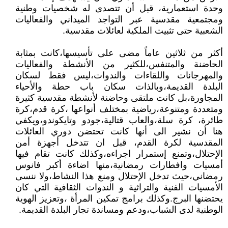
وحدة استعمارية، قبل أن تتصدى له شخصيات وطنية
ومجتمعية مقدسية عبر التواجد الميداني والفعاليات
الشعبية حتى تثبيت الملكية لعائلات مقدسية.
أكثر من ثلاثين عاماً مضى على تأسيسها،كانت بمثابة
الحاضنة والمتنفس،للكثير من الأنشطة والفعاليات
والمهرجانات واللقاءات والندوات،ليس فقط لسكان
البلدة القديمة،وبالذات سكان باب حطة والأحياء
المجاورة،بل كانت ملتقى وحاضنة لأنشطة مقدسية كثيرة
ومتعددة ومتنوعة،رياضية بمختلف أنواعها ،كرة قدم،كرة
طائرة، كرة سلة،والعاب قتالية،جودو وتايكوندو،ويكفي
هنا أن نشير الى أنها كانت تحتضن دوري العائلات
المقدسية لكرة القدم، قبل ان تتدخل أجهزة أمن
الإحتلال،وتمنع إستمرار اجراءه،وكذلك كانت تقام فيها
أمسيات وافطارات رمضانية،منها اضاءة أكبر فانوس
رمضاني،حيث تدخل الإحتلال ومنع هذا النشاط،ولا ننسى
الأمسيات الفنية والتراثية و الندوات الثقافية التي كان
يحتضنها البرج.وكذلك برامج تمكين المرأة ،وتعزيز الهوية
الوطنية لدى الشباب،ودعم ومساندة تجار البلدة القديمة.