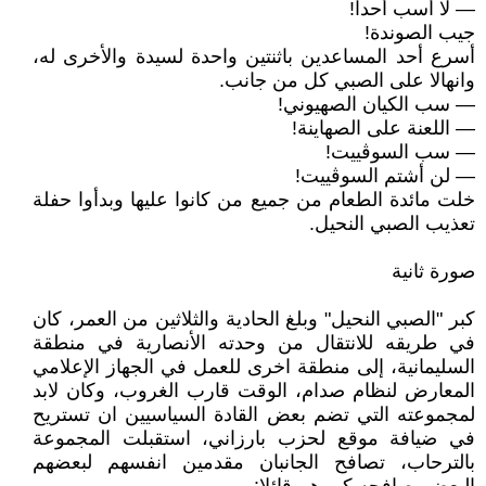
— لا أسب أحداً!
جيب الصوندة!
أسرع أحد المساعدين باثنتين واحدة لسيدة والأخرى له،
وانهالا على الصبي كل من جانب.
— سب الكيان الصهيوني!
— اللعنة على الصهاينة!
— سب السوڤييت!
— لن أشتم السوڤييت!
خلت مائدة الطعام من جميع من كانوا عليها وبدأوا حفلة
تعذيب الصبي النحيل.
صورة ثانية
كبر "الصبي النحيل" وبلغ الحادية والثلاثين من العمر، كان
في طريقه للانتقال من وحدته الأنصارية في منطقة
السليمانية، إلى منطقة اخرى للعمل في الجهاز الإعلامي
المعارض لنظام صدام، الوقت قارب الغروب، وكان لابد
لمجموعته التي تضم بعض القادة السياسيين ان تستريح
في ضيافة موقع لحزب بارزاني، استقبلت المجموعة
بالترحاب، تصافح الجانبان مقدمين انفسهم لبعضهم