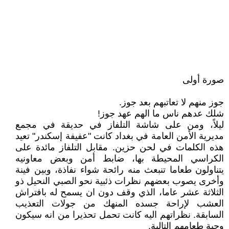
صورة أولى
جوز منهم لا تعاتبهم بعد جوز.
شلك عدهم ناس ما الهم عهد جوز!
ليلاً، ومن على شاشة التلفاز في حديقة في مجمع
مديرية الأمن العامة في بغداد كانت "عفيفة إسكندر" تعيد
هذه الكلمات في لحن حزين. مقابل التلفاز مائدة على
الكراسي المحيطة بها، ضابط أمن وبعض معاونيه
يتناولون طعاما تنبعث منه رائحة شواء نفاذة، وبين فينة
وأخرى يصوب بعضهم نظرات ذئبية نحو الصبي النحيل ذو
الثلاثة عشر عاما، الذي وقف دون ان يسمح له بافتراش
العشب لإراحة جسده المنهك من جولات التعذيب
السابقة. نظراتهم اليه كانت تحمل تحذيرا من انه سيكون
وجبة طعامهم التالية.