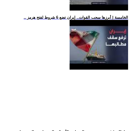
.. الخامسة | أبرزها سحب القوات.. إيران تضع 6 شروط لفتح هرمز