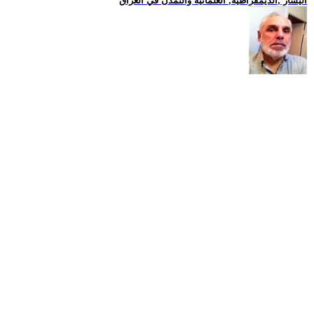
اليسار ,الديمقراطية, العلمانية والتمدن في العراق