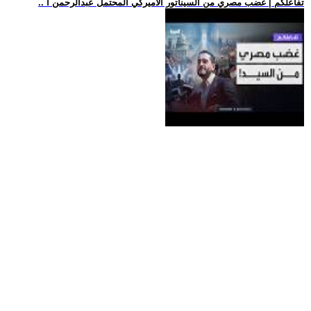
.. تفاعلكم | غضب مصري من السيناتور الأميركي المحتمل عبدالرحمن ا