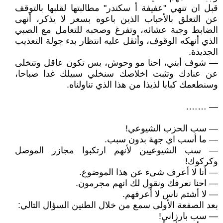
قبل ان تنهي "عفيفة أ سكندر" مطالبتها لقلبها بالتوقف
عن التعلق بالأحباب الذين باعوه بسعر لا يذكر، أنهى
الضابط وجبة عشائه، وتفرغ وصحبه للتعامل مع الصبي
الذي أنهكه الوقوف، وأثقل عليه انتظار بدء جولة التعذيب
الجديدة.
— شوف أبني، احنا مو وحوش، بس تكون عاقل وتتخلى
عن عنادك وتثبت اخلاصك سنخلي سبيلك غدا صباحا،
وسنطعمك كبابا لذيذا من هذا الذي تناولناه.
— …….
— سب الحزب الشيوعي!
— ما أسب اي جهة بدون سبب.
— سب الشيوعيين لأنهم ارتكبوا مجازر الموصل
وكركوك!
— أنا لا أعرف شيء عن هذا الموضوع.
— احنا نعرفك ونقول لك انهم مجرمون.
— لا أشتم ناس لا أعرفهم.
بعد الصفعة الأولى سمع من خلال الطنين السؤال التالي:
— سب بارزاني!