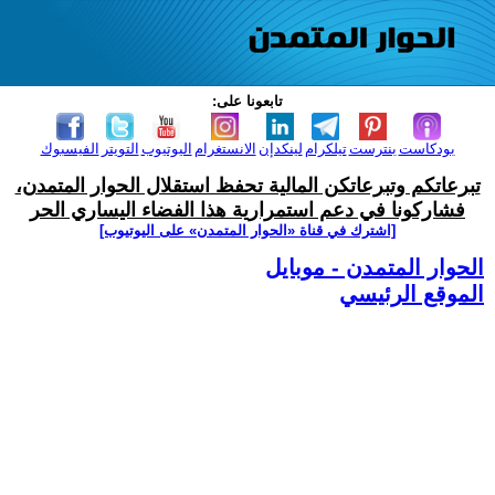
تابعونا على:
بودكاست
بنترست
تيلكرام
لينكدإن
الانستغرام
اليوتيوب
التويتر
الفيسبوك
تبرعاتكم وتبرعاتكن المالية تحفظ استقلال الحوار المتمدن،
فشاركونا في دعم استمرارية هذا الفضاء اليساري الحر
[اشترك في قناة ‫«الحوار المتمدن» على اليوتيوب]
الحوار المتمدن - موبايل
الموقع الرئيسي