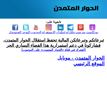
تابعونا على:
بودكاست
بنترست
تيلكرام
لينكدإن
الانستغرام
اليوتيوب
التويتر
الفيسبوك
تبرعاتكم وتبرعاتكن المالية تحفظ استقلال الحوار المتمدن،
فشاركونا في دعم استمرارية هذا الفضاء اليساري الحر
[اشترك في قناة ‫«الحوار المتمدن» على اليوتيوب]
الحوار المتمدن - موبايل
الموقع الرئيسي