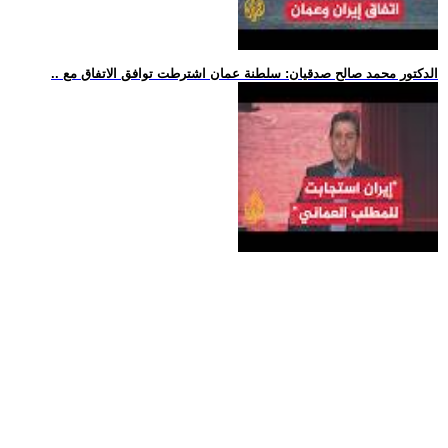
.. الدكتور محمد صالح صدقيان: سلطنة عمان اشترطت توافق الاتفاق مع