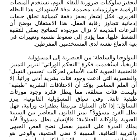
لتحفيز سلوكيات ضرورية للبقاء. اليوم، تستخدم المنصات
الرقمية خوارزميات مصممة بدقة لاستهداف هذا النظام
الغريزي. فكل إشعار يحفز دفقة كيميائية تخلق حلقات
إدمانية تتجاوز رقابة العقل. هذا الاستغلال يوضح أن
النزعات القديمة لا تزال موجودة كمفاتيح يمكن للتقنية
الضغط عليها، مما يؤدي إلى ضغوط نفسية وتغييرات في
بنية الدماغ نفسه لدى المستخدمين المفرطين.
البيولوجيا والسلطة: من العنصرية إلى المسؤولية
تاريخياً، استُخدمت فكرة "التحكم الوراثي" لتبرير التمييز.
فالحتمية الحيوية كانت الأساس لحركات "تحسين النسل"
والعنصرية التي ادعت وجود فئات بشرية أدنى وراثياً. إلا
أن العلم المعاصر يؤكد أن الاختلافات البشرية "طيفية"
وليست فئات منغلقة، مما يبطل فكرة وجود مورثات
طبقية ثابتة. وفي سياق المسؤولية القانونية، يبرز
التساؤل: إذا كان السلوك مرتبطاً بطفرات وراثية، فهل
يظل الفرد مسؤولاً؟ يميز القانون المعاصر بين السببية
الحيوية والوكالة العقلانية؛ فالإنسان يظل مسؤولاً لأنه
يملك القدرة على التمييز بفضل نضج الفص الجبهي
والتربية الثقافية. السببية لا تعني الحتمية، والوعي هو