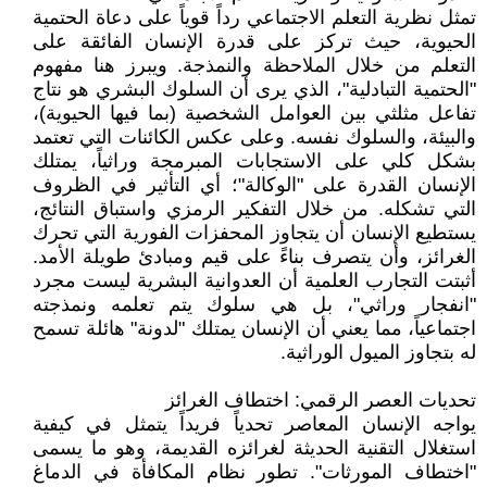
تمثل نظرية التعلم الاجتماعي رداً قوياً على دعاة الحتمية
الحيوية، حيث تركز على قدرة الإنسان الفائقة على
التعلم من خلال الملاحظة والنمذجة. ويبرز هنا مفهوم
"الحتمية التبادلية"، الذي يرى أن السلوك البشري هو نتاج
تفاعل مثلثي بين العوامل الشخصية (بما فيها الحيوية)،
والبيئة، والسلوك نفسه. وعلى عكس الكائنات التي تعتمد
بشكل كلي على الاستجابات المبرمجة وراثياً، يمتلك
الإنسان القدرة على "الوكالة"؛ أي التأثير في الظروف
التي تشكله. من خلال التفكير الرمزي واستباق النتائج،
يستطيع الإنسان أن يتجاوز المحفزات الفورية التي تحرك
الغرائز، وأن يتصرف بناءً على قيم ومبادئ طويلة الأمد.
أثبتت التجارب العلمية أن العدوانية البشرية ليست مجرد
"انفجار وراثي"، بل هي سلوك يتم تعلمه ونمذجته
اجتماعياً، مما يعني أن الإنسان يمتلك "لدونة" هائلة تسمح
له بتجاوز الميول الوراثية.
تحديات العصر الرقمي: اختطاف الغرائز
يواجه الإنسان المعاصر تحدياً فريداً يتمثل في كيفية
استغلال التقنية الحديثة لغرائزه القديمة، وهو ما يسمى
"اختطاف المورثات". تطور نظام المكافأة في الدماغ