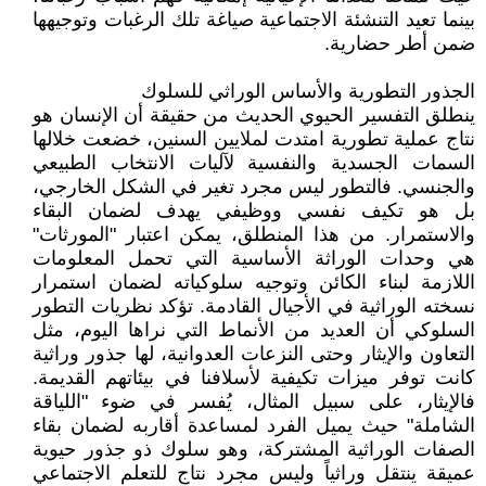
بينما تعيد التنشئة الاجتماعية صياغة تلك الرغبات وتوجيهها
ضمن أطر حضارية.
الجذور التطورية والأساس الوراثي للسلوك
ينطلق التفسير الحيوي الحديث من حقيقة أن الإنسان هو
نتاج عملية تطورية امتدت لملايين السنين، خضعت خلالها
السمات الجسدية والنفسية لآليات الانتخاب الطبيعي
والجنسي. فالتطور ليس مجرد تغير في الشكل الخارجي،
بل هو تكيف نفسي ووظيفي يهدف لضمان البقاء
والاستمرار. من هذا المنطلق، يمكن اعتبار "المورثات"
هي وحدات الوراثة الأساسية التي تحمل المعلومات
اللازمة لبناء الكائن وتوجيه سلوكياته لضمان استمرار
نسخته الوراثية في الأجيال القادمة. تؤكد نظريات التطور
السلوكي أن العديد من الأنماط التي نراها اليوم، مثل
التعاون والإيثار وحتى النزعات العدوانية، لها جذور وراثية
كانت توفر ميزات تكيفية لأسلافنا في بيئاتهم القديمة.
فالإيثار، على سبيل المثال، يُفسر في ضوء "اللياقة
الشاملة" حيث يميل الفرد لمساعدة أقاربه لضمان بقاء
الصفات الوراثية المشتركة، وهو سلوك ذو جذور حيوية
عميقة ينتقل وراثياً وليس مجرد نتاج للتعلم الاجتماعي