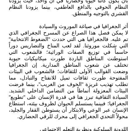
بأن يكون كائناً حيوياً وحضارياً في آن واحد، حيث يزودنا
النظام الحوفي بالدافع العاطفي، بينما يزودنا النظام
القشري بالتوجيه والمنطق.
أثر الجغرافيا في صياغة الموروث والسيادة
لا يمكن فصل هذا الصراع عن المسرح الجغرافي الذي
تم عليه. فالجغرافيا هي التي حددت "الضغوط الانتخابية"
التي شكلت موروثنا. لقد لعب المناخ والتضاريس دوراً
حاسماً في توزيع الصفات الوراثية؛ فالشعوب التي
استوطنت المناطق الباردة طورت ميكانيكيات حيوية
تختلف عن شعوب المناطق المدارية. إن الجغرافيا
وضعت القوالب الأولى للثقافات؛ فالشعوب في البيئات
المفتوحة طورت ثقافات تميل للانفتاح والتبادل، مما
تطلب تهذيب غريزة "الخوف من الغريب"، بينما فرضت
البيئات المعزولة أنماطاً من التضامن الداخلي الشديد.
السيادة الثقافية تبرز هنا في قدرة الإنسان على "تطويع"
الجغرافيا؛ فبينما يستسلم الحيوان لظروف بيئته، استطاع
الإنسان عبر الوعي والابتكار أن يستوطن القفار والجليد،
محولاً التحدي الجغرافي إلى محرك للرقي الحضاري.
اللدونة السلوكية ونظرية التعلم الاجتماعي