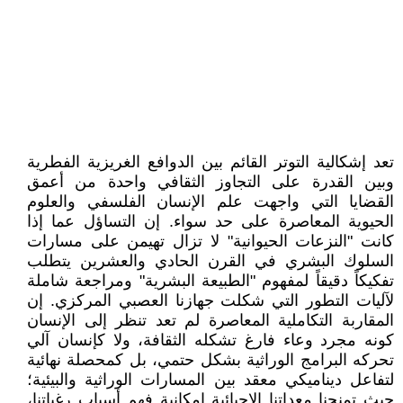
تعد إشكالية التوتر القائم بين الدوافع الغريزية الفطرية
وبين القدرة على التجاوز الثقافي واحدة من أعمق
القضايا التي واجهت علم الإنسان الفلسفي والعلوم
الحيوية المعاصرة على حد سواء. إن التساؤل عما إذا
كانت "النزعات الحيوانية" لا تزال تهيمن على مسارات
السلوك البشري في القرن الحادي والعشرين يتطلب
تفكيكاً دقيقاً لمفهوم "الطبيعة البشرية" ومراجعة شاملة
لآليات التطور التي شكلت جهازنا العصبي المركزي. إن
المقاربة التكاملية المعاصرة لم تعد تنظر إلى الإنسان
كونه مجرد وعاء فارغ تشكله الثقافة، ولا كإنسان آلي
تحركه البرامج الوراثية بشكل حتمي، بل كمحصلة نهائية
لتفاعل ديناميكي معقد بين المسارات الوراثية والبيئية؛
حيث تمنحنا معداتنا الإحيائية إمكانية فهم أسباب رغباتنا،