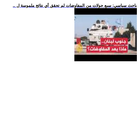
.. باحث سياسي: سبع جولات من المفاوضات لم تحقق أي نتائج ملموسة ل