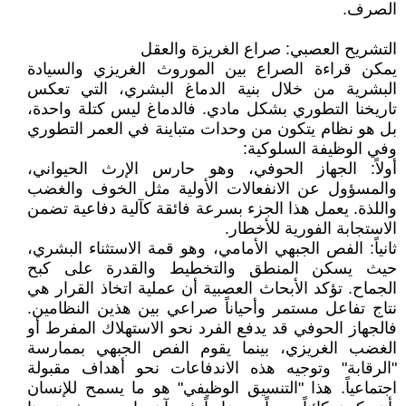
الصرف.
التشريح العصبي: صراع الغريزة والعقل
يمكن قراءة الصراع بين الموروث الغريزي والسيادة
البشرية من خلال بنية الدماغ البشري، التي تعكس
تاريخنا التطوري بشكل مادي. فالدماغ ليس كتلة واحدة،
بل هو نظام يتكون من وحدات متباينة في العمر التطوري
وفي الوظيفة السلوكية:
أولاً: الجهاز الحوفي، وهو حارس الإرث الحيواني،
والمسؤول عن الانفعالات الأولية مثل الخوف والغضب
واللذة. يعمل هذا الجزء بسرعة فائقة كآلية دفاعية تضمن
الاستجابة الفورية للأخطار.
ثانياً: الفص الجبهي الأمامي، وهو قمة الاستثناء البشري،
حيث يسكن المنطق والتخطيط والقدرة على كبح
الجماح. تؤكد الأبحاث العصبية أن عملية اتخاذ القرار هي
نتاج تفاعل مستمر وأحياناً صراعي بين هذين النظامين.
فالجهاز الحوفي قد يدفع الفرد نحو الاستهلاك المفرط أو
الغضب الغريزي، بينما يقوم الفص الجبهي بممارسة
"الرقابة" وتوجيه هذه الاندفاعات نحو أهداف مقبولة
اجتماعياً. هذا "التنسيق الوظيفي" هو ما يسمح للإنسان