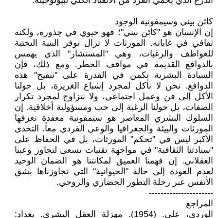
الدرع الذي يحمي الفرد من الانقياد الكلي لبيولوجيته.
كائن بيني وسيمفونية الوجود
إن الإنسان هو "كائن بيني"؛ فهو حيوي في جذوره، ولكنه
ثقافي في غاياته. المورثات لا تزال توفر البنية التحتية
للعواطف والرغبات، وهي "المستشار" الذي يهمس
بالدوافع القديمة في مواقف الخطر. ومع ذلك، فإن
السيادة البشرية تكمن في القدرة على "تنقيح" هذه
الدوافع. نحن لا نأكل لمجرد إشباع الغريزة، بل حولنا
الأكل إلى فن وعمل اجتماعي، ولا نتزاوج لمجرد تكرار
الصفات، بل حولنا الرغبة إلى حب ومسؤولية أخلاقية. إن
السلوك البشري المعاصر هو سيمفونية معقدة تعزفها
المورثات والبيئة والجغرافيا والوعي الفردي معاً. التحدي
الأكبر ليس في "تحكم" المورثات، بل في الحفاظ على
"سيادتنا الثقافية" في مواجهة تقنيات تسعى لتجاوز وعينا
العقلاني. إن فهمنا العميق لمكانتنا هو الضمان الوحيد
لعدم العودة إلى حالة "الحيوانية" التي تجاوزناها بشق
الأنفس عبر رحلة التطور الحضاري والروحي.
----------------------
المراجع
الوردي، علي. (1954). مهزلة العقل البشري. بغداد: