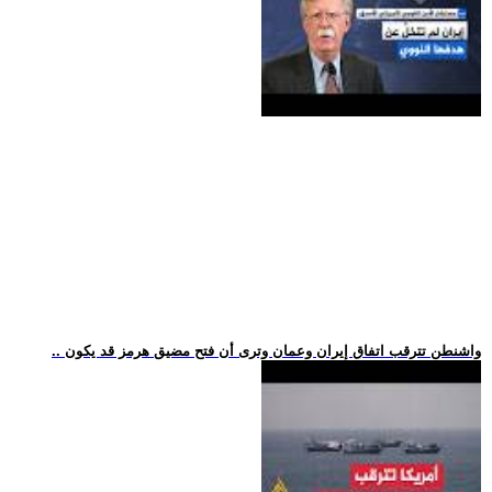
.. واشنطن تترقب اتفاق إيران وعمان وترى أن فتح مضيق هرمز قد يكون