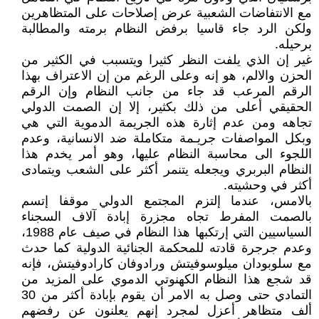
مع الانتفاضات الشعبية عرض إصلاحات على المتظاهرين
ولکن الرد جاء قاسيا برفض النظام برمته والمطالبة
برحيله.
غير إن الذي يلفت النظر کثيرا ويتسبب في الکثير من
الحزن والالم، هو إنه وعلى الرغم من إن الاعتراف بهذا
الرقم المرعب قد جاء من جانب النظام وإن الرقم
الحقيقي أعلى من ذلك بکثير، إلا إن الصمت الدولي
تجاهه ومن عدم إثارة هذه الجريمة الدموية التي هي
وبکل المواصفات جريـمة متکاملة ضد الانسانية، وعدم
اللجوء الى محاسبة النظام عليها، وهو أمر يخدم هذا
النظام البربري ويجعله يتنمر أکثر على الشعب ويتمادى
أکثر في وحشيته.
بالامس، عندما إلتزم المجتمع الدولي موقفا إتسم
بالصمت المفرط تجاه مجزرة إبادة آلاف السجناء
السياسيين التي إرتکبها هذا النظام في صيف عام 1988،
وعدم جرجرة قادته للمحکمة الجنائية الدولية کما حدث
مع سلوبودان ميلوسوفيتش ورادوفان کارادوفيتش، فإنه
قد شجع هذا النظام الکهنوتي الدموي على المزيد من
التمادي حتى وصل به الامر أن يقوم بإبادة أکثر من 30
ألف متظاهر أعزل لمجرد إنهم يعلنون عن رفضهم