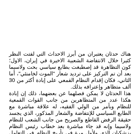
هناك حدثان يعتبران من أبرز الاحداث التي لفتت النظر
کثيرا خلال الانتفاضة الشعبية الاخيرة في إيران، الاول؛
کون التظاهرة قد إصطبغت بطابع سياسي بحت ولاسيما
بعد أن تم الترکيز على ترديد شعار "الموت لخامنئي"، أما
الثاني، فکان إقدام النظام القمعي على إبادة أکثر من 30
ألف متظاهر وإعترافه بذلك.
هذا الحدثان لا يمکن فصلهما عن بعضهما، ذلك إن إبادة
هکذا عدد من المتظاهرين من جانب القوات القمعية
للنظام وبأمر من الولي الفقيه، له علاقة مباشرة مع
الطابع السياسي للإنتفاضة والشعار المذکور، الذي يجسد
حقيقة الرفض القاطع والصريح من جانب الشعب للنظام
ولاسيما وإنه قد جاء مباشرة بعد خطاب رئيس النظام
بزشکيان الذي ولأول مرة في تأريخ النظام في التعامل