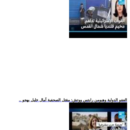
.. العفو الدولية وهيومن رايتس ووتش: مقتل الصحفية آمال خليل بهجو