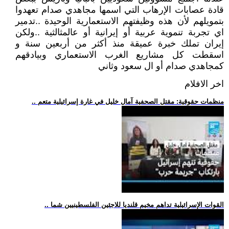
قادة عصابات الإرهاب التي اسمها مجاهدي صدام تعهدوا
بتمويلهم لأن هذه وظيفتهم الاستعمارية الوحيدة ..تدمير
اي تجربة تنموية عربية أو إيرانية أو عالمثالثية ..ولكن
إيران تملك خبرة عميقة منذ أكثر من أربعين سنة و
اسقطت كل مشاريع الغرب الاستعماري وبيادقهم
كمجاهدي صدام أو ال سعود وثاني
اخر الافلام
.. منظمات حقوقية: مقتل الصحفية آمال خليل في غارة إسرائيلية متعم
.. القوات الإسرائيلية تداهم مخيم قلنديا للاجئين الفلسطينيين شما