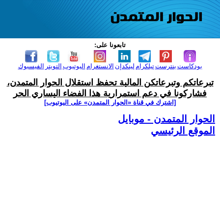
تابعونا على:
بودكاست
بنترست
تيلكرام
لينكدإن
الانستغرام
اليوتيوب
التويتر
الفيسبوك
تبرعاتكم وتبرعاتكن المالية تحفظ استقلال الحوار المتمدن،
فشاركونا في دعم استمرارية هذا الفضاء اليساري الحر
[اشترك في قناة ‫«الحوار المتمدن» على اليوتيوب]
الحوار المتمدن - موبايل
الموقع الرئيسي