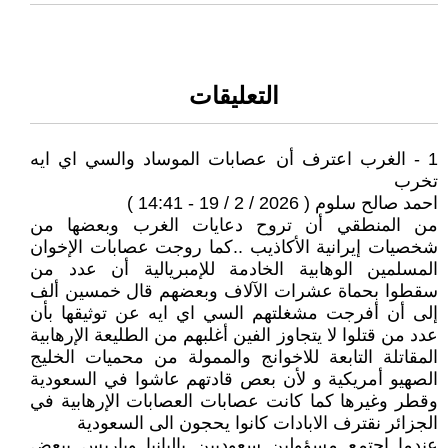
التعليقات
1 - الغرب اعترف أن عصابات الموساد والسي اي ايه
تخرب
احمد صالح سلوم ( 2026 / 2 / 19 - 14:41 )
من المنطقي أن تروح دعايات الغرب وبعضها من
شخصيات إيرانية الأكاذيب ..كما روجت عصابات الإخوان
المسلمين الوهابية الخادمة للإمبريالية أن عدد من
سقطوا بحماة عشرات الآلاف وبعضهم قال خمسين ألف
إلى أن أفرجت مشغلتهم السي اي ايه عن توثيقها بأن
عدد من قتلوا لا يتجاوز الفين أغلبهم من الطليعة الإرهابية
المقاتلة التابعة للاخوانج والممولة من محميات الخليج
الصهيو أمريكية و لأن بعص قادتهم عاشوا في السعودية
وقطر وغيرها كما كانت عصابات العصابات الإرهابية في
الجزائر نقترف الابادات كانوا يحجون الى السعودية
عندما اجتمع مسؤولين سعوديين بالبانيا وباريس ببعض