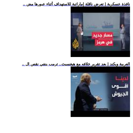
.. نافذة عسكرية | تعرض ناقلة إماراتية للاستهداف أثناء عبورها مض
.. العربية ويكند | بعد تقرير خلافه مع هيغسيث.. ترمب ينفي نقص ال