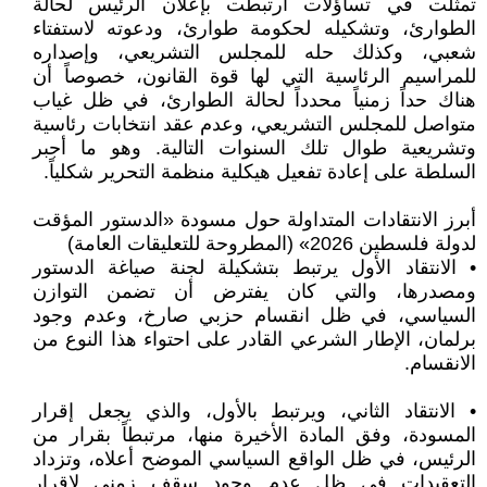
تمثلت في تساؤلات ارتبطت بإعلان الرئيس لحالة
الطوارئ، وتشكيله لحكومة طوارئ، ودعوته لاستفتاء
شعبي، وكذلك حله للمجلس التشريعي، وإصداره
للمراسيم الرئاسية التي لها قوة القانون، خصوصاً أن
هناك حداً زمنياً محدداً لحالة الطوارئ، في ظل غياب
متواصل للمجلس التشريعي، وعدم عقد انتخابات رئاسية
وتشريعية طوال تلك السنوات التالية. وهو ما أجبر
السلطة على إعادة تفعيل هيكلية منظمة التحرير شكلياً.
أبرز الانتقادات المتداولة حول مسودة «الدستور المؤقت
لدولة فلسطين 2026» (المطروحة للتعليقات العامة)
• الانتقاد الأول يرتبط بتشكيلة لجنة صياغة الدستور
ومصدرها، والتي كان يفترض أن تضمن التوازن
السياسي، في ظل انقسام حزبي صارخ، وعدم وجود
برلمان، الإطار الشرعي القادر على احتواء هذا النوع من
الانقسام.
• الانتقاد الثاني، ويرتبط بالأول، والذي يجعل إقرار
المسودة، وفق المادة الأخيرة منها، مرتبطاً بقرار من
الرئيس، في ظل الواقع السياسي الموضح أعلاه، وتزداد
التعقيدات في ظل عدم وجود سقف زمني لإقرار