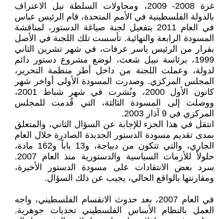
غزة 2008- 2009، ومحاولات السلطة نيل الاعتراف
بالدولة الفلسطينية في الأمم المتحدة، قام الرئيس عباس
في العام 2011 بتفعيل لجنة صياغة الدستور، لمناقشة
المسودة الرابعة والنهائية. تأسست تلك اللجنة في الأصل
بقرار من الرئيس ياسر عرفات، في شهر تشرين الثاني
1999، برئاسة نبيل شعث، لوضع مشروع دستور دائم
لدولة، وعملت اللجنة من داخل أطر منظمة التحرير،
المجلس المركزي. وصدرت المسودة الأولى أواخر شهر
كانون الأول 2000، ونُشرت في شهر شباط 2001،
ووصلت إلى المسودة الثالثة، التي قُدمت للمجلس
المركزي في 9 آذار 2003.
انتقل في هذا الجزء للإجابة عن السؤال الثاني، والمتعلق
بمدى تقديم مسودة الدستور الجديدة الصادرة خلال العام
الجاري، والتي تتكون من ديباجة، و13 باباً و162 مادة،
حلولاً للأزمات السياسية والدستورية منذ العام 2007.
سرد بعض الانتقادات على مسودة الدستور الأخيرة،
ومقارنتها بالواقع الحالي، يجيب عن ذلك السؤال.
في العام 2007، بعد حدوث الانقسام الفلسطيني، واجه
العمل بالنظام الأساس الفلسطيني تحديات جوهرية.