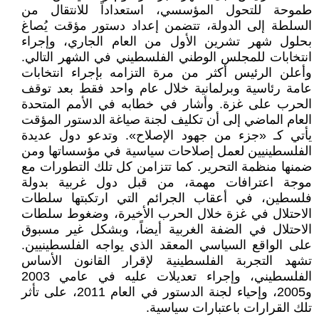
طموحة للتحول المؤسسي، استعداداً للانتقال من
السلطة إلى الدولة، تتضمن إعداد دستور مؤقت يُصاغ
بحلول شهر تشرين الأول من العام الجاري، وإجراء
انتخابات للمجلس الوطني الفلسطيني في الشهر التالي.
وأعلن الرئيس أكثر من مرة التزامه بإجراء انتخابات
عامة رئاسية وبرلمانية خلال عام واحد فقط بعد توقف
الحرب على غزة. وأشار في خطابه في الأمم المتحدة
العام الماضي إلى أن تكليف لجنة صياغة الدستور المؤقت
يأتي كـ «جزء من جهود الإصلاح». وتدعو دول عديدة
الفلسطينيين لعمل إصلاحات سياسية في مؤسساتها ومن
ضمنها منظمة التحرير. كما تتزامن كل تلك التطورات مع
موجة اعترافات مهمة، من قبل دول غربية بدولة
فلسطين، في أعقاب الجرائم التي ارتكبتها سلطات
الاحتلال في غزة خلال الحرب الأخيرة، وضغوط سلطات
الاحتلال في الضفة الغربية أيضاً، وبشكل غير مسبوق
على الواقع السياسي المعقد الذي يواجه الفلسطينيين.
تشهد التجربة الفلسطينية لإقرار القانون الأساس
الفلسطيني، وإجراء تعديلات عليه في عامي 2003
و2005، وإحياء لجنة الدستور في العام 2011، على تأثر
تلك القرارات باعتبارات سياسية.