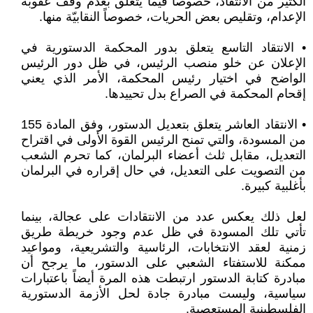
الكثير من الانتقاد، خصوصاً فيما يتعلق بعدم وقف عقوبة
الإعدام، وتقليص بعض الحريات، خصوصاً النقابيّة منها.
• الانتقاد التاسع يتعلق بدور المحكمة الدستورية في
الإعلان عن خلو منصب الرئيس، في ظل دور الرئيس
الواضح في اختيار رئيس المحكمة، الأمر الذي يعني
إقحام المحكمة في الصراع بدل تحييدها.
• الانتقاد العاشر يتعلق بتعديل الدستور، وفق المادة 155
من المسودة، والتي تمنح الرئيس القوة الأولى في اقتراح
التعديل، مقابل ثلث أعضاء البرلمان، كما تحرم الشعب
من التصويت على التعديل، في حال إقراره في البرلمان
بأغلبية كبيرة.
لعل ذلك يعكس عدد من الانتقادات على عجالة، بينما
تأتي تلك المسودة في ظل عدم وجود خريطة طريق
زمنية لعقد الانتخابات، الرئاسية والتشريعية، ومواعيد
ممكنة للاستفتاء الشعبي على الدستور، ما يرجح أن
مبادرة كتابة الدستور ارتبطت هذه المرة أيضاً باعتبارات
سياسية، وليست مبادرة جادة لحل الأزمة الدستورية
الفلسطينية المستعصية.