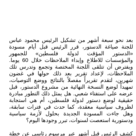
بعد نحو سبعة أشهر من تشكيل الرئيس محمود عباس
للجنة صياغة الدستور، قرر الرئيس قبل أيام مسودة
«الدستور المؤقت لدولة فلسطين» للجمهور
والمؤسسات للاطلاع وإبداء الملاحظات خلال 60 يوما.
ويفترض أن تتلقى اللجنة المختصة وتجمع وتدرس تلك
الملاحظات، لإعداد تقرير بعد ذلك حولها في غضون
شهرين، لتقدم تقريراً مفصلاً بالنتائج ووضع التوصيات،
تمهيداً لوضع النسخة النهائية من مشروع الدستور، قبل
عرضه على استفتاء شعبي. هل يمثل ذلك التطور مبادرة
حقيقية لوضع دستور لدولة فلسطين، أم هي استجابة
لظروف سياسية معقدة، كما حدث في فترات سابقة،
وهل جاءت المسودة الجديدة بحلول لأزمة سياسية
ودستورية استعصت لسنوات، تبرر وجودها اليوم؟
كشف الرئيس قبل أشهر عبر مرسوم رئاسي عن خطة