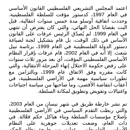
اعتمد المجلس التشريعي الفلسطيني القانون الأساسي
في العام 1997، كدستور مؤقت للسلطة الفلسطينية.
وحددت اتفاقية أوسلو مدة خمس سنوات انتقالية، قبل
البت بقضايا الحل النهائي، والتي كان يفترض أن تنتهي
في العام 1999. لم يُصدّق الرئيس عرفات على القانون
الأساس في ذلك الوقت، بل قام بتشكيل لجنة لصياغة
دستور الدولة الفلسطينية في العام 1999، برئاسة نبيل
شعث. إلا أنه في العام 2002، قام عرفات بإقرار النظام
الأساسي الفلسطيني المؤقت، أي بعد مرور ثلاث سنوات
على رفض حكومة الاحتلال إنهاء المرحلة الانتقالية، والتي
كانت مقرره وفق الاتفاق عام 1999، وبالتزامن مع
تطورات سياسية مهمة في الأراضي الفلسطينية، في
أعقاب انتفاضة الأقصى، وما صاحبها من سياسة اجتياحات
واغتيالات وتقويض وتطويق لمكانة السلطة.
تم نشر خارطة طريق في شهر نيسان من العام 2003،
والتي ربطت التقدم السياسي في الأراضي الفلسطينية
بإصلاح مؤسسات السلطة وبناء هياكل حكم فعّالة. في
ذات العام، وضعت تعديلات جوهرية على النظام
الأساسي الفلسطيني، عدلت من طبيعة نظام الحكم