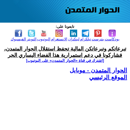
تابعونا على:
بودكاست
بنترست
تيلكرام
لينكدإن
الانستغرام
اليوتيوب
التويتر
الفيسبوك
تبرعاتكم وتبرعاتكن المالية تحفظ استقلال الحوار المتمدن،
فشاركونا في دعم استمرارية هذا الفضاء اليساري الحر
[اشترك في قناة ‫«الحوار المتمدن» على اليوتيوب]
الحوار المتمدن - موبايل
الموقع الرئيسي