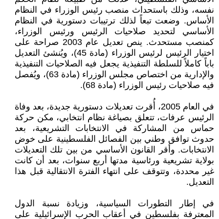
نفسه، وذلك باستحداث منصب رئيس الوزراء في النظام
الأساس. وضعت تبعاً لذلك ترتيبات دستورية في النظام
الأساسي لتحديد صلاحيات الرئيس ورئيس الوزراء،
كمنصب مستحدث. ينص تعديل عام 2003 صراحة على
اختيار الرئيس لرئيس الوزراء (مادة 45)، ويُنشئ التعديل
باباً كاملاً للسلطة التنفيذية يجعل فيه الصلاحيات التنفيذية
والإدارية من اختصاص مجلس الوزراء (مادة 63)، ويُفصل
فيه صلاحيات رئيس الوزراء (مادة 68).
في العام 2005، أُقرت تعديلات دستورية جديدة، بعد وفاة
الرئيس عرفات، تتعلق بصياغة نظام انتخابي، مكن حركة
حماس من المشاركة في الانتخابات التشريعية، بعد
حدوث توافق وطني بين الفصائل الفلسطينية على خوض
الانتخابات. وأقر القانون الأساسي من بين تلك التعديلات
بولاية تشريعية ورئاسية مدتها أربع سنوات، بعد أن كانت
غير محددة، وتتوقف على انتهاء الفترة الانتقالية قبل هذا
التعديل.
في إطار التطورات السياسية، وزيادة نسبة الدول
المعترفة بفلسطين في أعقاب الحرب الإسرائيلية على