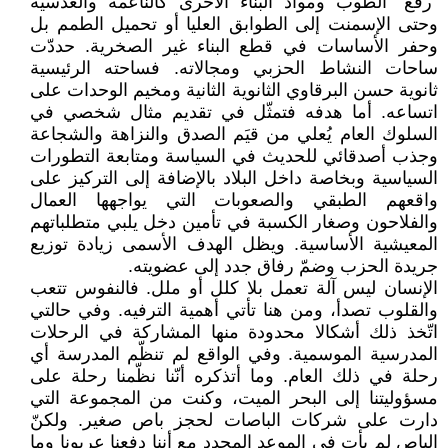
"رفع" الطوب ومواد البناء الأخرى كالناعمة والعدسية
وحتى الإسمنت إلى الطوابق العليا أو تحميل الطمم بل
وحفر الأساسات في قطع البناء غير الصخرية. حددّت
ساحات النشاط الحزبي ومجالاته. فساحته الرئيسية
ثانوية حسن البرقاوي الثانوية الثانية ومخيم الوحدات على
اتساعه. أما هدفه فتمثّل في تقديم مثال شخصي في
السلوك العام يُعلي من قيَم الصدق والنزاهة والشجاعة
وجذب أصدقائي للحديث في السياسة ومتابعة التطورات
السياسية وبخاصة داخل البلاد بالإضافة إلى التركيز على
واقعهم الطبقي والصعوبات التي يواجهها العمال
والفلاحون وصغار الكسبة في تأمين دخل يلبي متطلباتهم
المعيشية الأساسية. ويظل الهدف الأسمى زيادة توزيع
جريدة الحزب وضمّ رفاق جدد إلى عضويته.
الإنسان ليس آلة تعمل بلا كلل أو ملل. فالنفوس تتعب
والقلوب تصدأ، ومن هنا تأتي أهمية الترفيه. وفي حالتي
اتّخذ ذلك أشكالا محدودة منها المشاركة في الرحلات
المدرسية الموسمية. وفي الواقع لم تنظّم المدرسة أي
رحلة في ذلك العام. وما أتذكره أنّنا نظّمنا رحلة على
مسؤوليتنا إلى البحر الميت، وكنت من المجموعة التي
دارت على شركات الباصات لحجز باص صغير. ولكنّ
الباص لم يأتِ في الموعد المحدد مع أننا دفعنا عربونا وما