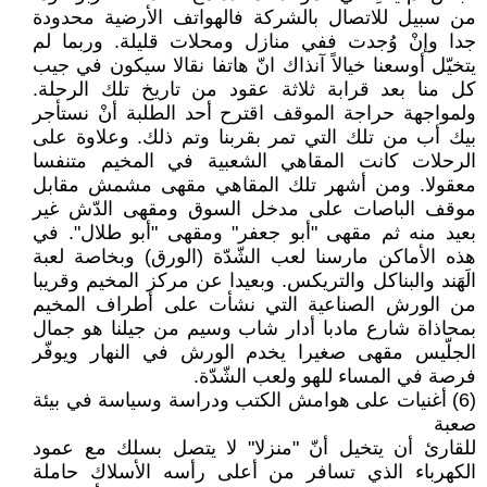
من سبيل للاتصال بالشركة فالهواتف الأرضية محدودة
جدا وإنْ وُجدت ففي منازل ومحلات قليلة. وربما لم
يتخيّل أوسعنا خيالاً آنذاك انّ هاتفا نقالا سيكون في جيب
كل منا بعد قرابة ثلاثة عقود من تاريخ تلك الرحلة.
ولمواجهة حراجة الموقف اقترح أحد الطلبة أنْ نستأجر
بيك أب من تلك التي تمر بقربنا وتم ذلك. وعلاوة على
الرحلات كانت المقاهي الشعبية في المخيم متنفسا
معقولا. ومن أشهر تلك المقاهي مقهى مشمش مقابل
موقف الباصات على مدخل السوق ومقهى الدّش غير
بعيد منه ثم مقهى "أبو جعفر" ومقهى "أبو طلال". في
هذه الأماكن مارسنا لعب الشّدّة (الورق) وبخاصة لعبة
الَهَند والبناكل والتريكس. وبعيدا عن مركز المخيم وقريبا
من الورش الصناعية التي نشأت على أطراف المخيم
بمحاذاة شارع مادبا أدار شاب وسيم من جيلنا هو جمال
الجلّيس مقهى صغيرا يخدم الورش في النهار ويوفّر
فرصة في المساء للهو ولعب الشّدّة.
(6) أغنيات على هوامش الكتب ودراسة وسياسة في بيئة
صعبة
للقارئ أن يتخيل أنّ "منزلا" لا يتصل بسلك مع عمود
الكهرباء الذي تسافر من أعلى رأسه الأسلاك حاملة