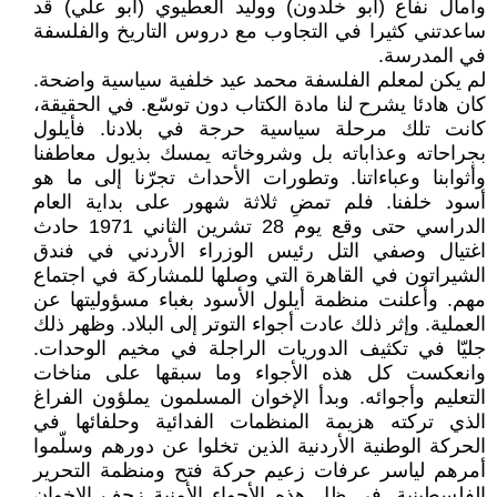
وآمال نفاع (أبو خلدون) ووليد العطيوي (أبو علي) قد
ساعدتني كثيرا في التجاوب مع دروس التاريخ والفلسفة
في المدرسة.
لم يكن لمعلم الفلسفة محمد عيد خلفية سياسية واضحة.
كان هادئا يشرح لنا مادة الكتاب دون توسّع. في الحقيقة،
كانت تلك مرحلة سياسية حرجة في بلادنا. فأيلول
بجراحاته وعذاباته بل وشروخاته يمسك بذيول معاطفنا
وأثوابنا وعباءاتنا. وتطورات الأحداث تجرّنا إلى ما هو
أسود خلفنا. فلم تمضِ ثلاثة شهور على بداية العام
الدراسي حتى وقع يوم 28 تشرين الثاني 1971 حادث
اغتيال وصفي التل رئيس الوزراء الأردني في فندق
الشيراتون في القاهرة التي وصلها للمشاركة في اجتماع
مهم. وأعلنت منظمة أيلول الأسود بغباء مسؤوليتها عن
العملية. وإثر ذلك عادت أجواء التوتر إلى البلاد. وظهر ذلك
جليّا في تكثيف الدوريات الراجلة في مخيم الوحدات.
وانعكست كل هذه الأجواء وما سبقها على مناخات
التعليم وأجوائه. وبدأ الإخوان المسلمون يملؤون الفراغ
الذي تركته هزيمة المنظمات الفدائية وحلفائها في
الحركة الوطنية الأردنية الذين تخلوا عن دورهم وسلّموا
أمرهم لياسر عرفات زعيم حركة فتح ومنظمة التحرير
الفلسطينية. في ظل هذه الأجواء الأمنية زحف الإخوان