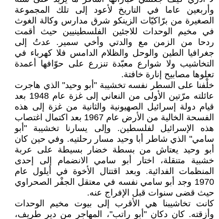
وأربعين عاما في التاريخ لأعود إلى تلك المجموعة
الصغيرة من برّاكيّات الزينكو شرق مدارس وكالة الغوث
في مخيم الوحدات للاجئين الفلسطينيين حيث أقمت
ردحا من الزمن مع والدتي وأخي سمير. عدتُ إلى
جغرافيا الطين والوحل والظلام الدامس فلا كهرباء في
التخاشيب ولا شوارع معبّدة تنزرع على حوّافها أعمدة
تعلوها مصابيح إنارة خافتة.
خلْفنا على السطر نفسه تخشيبة "أبو وحيد" الذي هاجرت
عائلته مرّتين الأولى من النعاني إلى غزة عام 1948 بعد
قيام دولة إسرائيل الصهيونية والثانية من غزة إلى هذه
الفسحة الخالية من الأرض عام 1967 بعد اكتمال اغتصاب
هذه الإسرائيل لفلسطين. وإلى يسارنا تخشيبة "أبو
سامي" الذي شاطر أبا وحيد مسار رحلتيه. وفي حين كان
أبو وحيد يعتاش من بسطة خضار بسيطة على عربة
خشبية متنقلة، اختار أبو سامي الانضمام إلى إحدى
المنظمات الفدائية. وبعد اقتتال الأخوة في أيلول عام
1970 وجد أبو سامي نفسه في معتقل الجفْر الصحراوي
حيث قضى سنوات قبل الإفراج عنه.
كانت تخاشيبنا هي الأقرب إلى بيوت مخيم الوحدات
وأزقته. كان دكان "أبو راتب"، المهاجر من دير طريف،