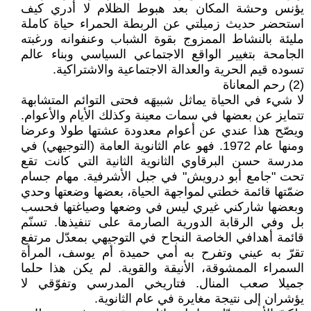
يؤنس وحشة المكان بعد هبوط الظلام لا أدري كيف
استحضر حديث زميلتي عن الربطة الحمراء حياة كاملة
مليئة بالنشاط الممزوج بقوة الشباب وعنفوانه ورغبته
الجامحة بتغيير الواقع الاجتماعي السياسي وبناء عالم
تسوده قيم الحرية والعدالة الاجتماعية والاشتراكية.
(2) رحم المعاناة
لا شيء في الحياة يماثل شبيهَه فحتى التوائم المتشابهة
تتمايز عن بعضها في سمات معينة وكذلك الأيام والأعوام.
ويصّح هذا عندي عن أعوام معدودة عشتها طولا وعرضا
ومنها عام 1972. فهو عام الثانوية العامة (التوجيهي) في
مدرسة حسن البرقاوي الثانوية الثانية التي كانت تقع
تحت "جامع أبو درويش" في جبل الأشرفية. مهام جسام
ضمّتها قائمة خطتي لمواجهة الحياة، بعضها وضعتها وحدي
وبعضها شاركني غيري ليس في وضعها وصياغتها فحسب
بل وفي الرقابة الدورية الصارمة على تنفيذها. تسنّم
قائمة أهدافي الخاصة النجاح في التوجيهي بمعدّل مرتفع
تقرّ به عيني وتفرح به أمي حميدة أم يوسف، المرأة
السمراء الممشوقة، الأنيقة والقوية. لم يكن هذا حلما
جميلا صعب المنال. فتاريخي المدرسي وتفوّقي لا
يؤشران إلى نتيجة مغايرة في عام الثانوية.