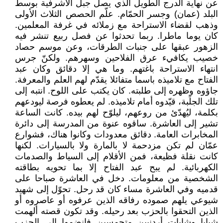
عن نهاية الدرج الطويل الذي يصل جبل الأشرفية بوسط
البلد (عمان) وجسر الحمّام. علّم الحصص الثلاث الأولى
وذهب لقضاء الاستراحة مع زملائه في غرفة المعلمين.
كان يوما ماطرا. ربما تحدثوا عن فصل ربيع تنشر فيه
الزهور عبقها على جنبات الطرقات، وعن موسم حصاد
خصيب يكافيء عرق الفلاحين وسهرهم. ولكنّ جرس
انتهاء الاستراحة باغتهم. وما هي إلا دقائق وكان عبد
الفتاح مع تلاميذه باسما متفائلا يقدّم لهم العلم والمعرفة.
جاؤوه وظهره إلى طلبته. كان يكتب على اللوح. انتبه إلى
تلك الجلَبة، قيّدوه أمام تلاميذه. لم يعطوه فرصة ليودعهم
بكلمة، ليُهدّئ من روعهم، ليلوّح لهم بيده. كانت الساعة
تشير إلى العاشرة. ساقوه عنوة من المدرسة إلى دائرة
المخابرات العامة. دقائق معدودات وكانوا هناك، فشوارع
عمّان لم تكن مزدحمة لا بالمارة ولا بالسيارات. لكنها
كانت نقلة فظيعة، فمن الأقلام إلى السياط والصدمات
الكهربائية. لم يبح عبد الفتاح إلا بما تحويه بطاقته
الشخصية من معلومات. دخل في العاشرة صباحا على
قدميه وفي العاشرة مساء كان قد رحل. تحوّل إلى شهيد
شيوعي يلهم صموده رفاقه الذين عرفوه أو عاصروه أو
الذين التحقوا بالحزب بعد رحيله. وقد تكون قصته ألهمت
شبابا وشابات أردنيين متحمسين فانضموا إلى الحزب