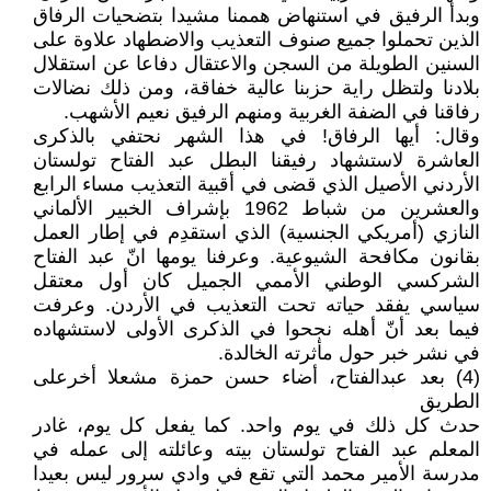
وبدأ الرفيق في استنهاض هممنا مشيدا بتضحيات الرفاق
الذين تحملوا جميع صنوف التعذيب والاضطهاد علاوة على
السنين الطويلة من السجن والاعتقال دفاعا عن استقلال
بلادنا ولتظل راية حزبنا عالية خفاقة، ومن ذلك نضالات
رفاقنا في الضفة الغربية ومنهم الرفيق نعيم الأشهب.
وقال: أيها الرفاق! في هذا الشهر نحتفي بالذكرى
العاشرة لاستشهاد رفيقنا البطل عبد الفتاح تولستان
الأردني الأصيل الذي قضى في أقبية التعذيب مساء الرابع
والعشرين من شباط 1962 بإشراف الخبير الألماني
النازي (أمريكي الجنسية) الذي استقدِم في إطار العمل
بقانون مكافحة الشيوعية. وعرفنا يومها انّ عبد الفتاح
الشركسي الوطني الأممي الجميل كان أول معتقل
سياسي يفقد حياته تحت التعذيب في الأردن. وعرفت
فيما بعد أنّ أهله نجحوا في الذكرى الأولى لاستشهاده
في نشر خبر حول مأثرته الخالدة.
(4) بعد عبدالفتاح، أضاء حسن حمزة مشعلا أخرعلى
الطريق
حدث كل ذلك في يوم واحد. كما يفعل كل يوم، غادر
المعلم عبد الفتاح تولستان بيته وعائلته إلى عمله في
مدرسة الأمير محمد التي تقع في وادي سرور ليس بعيدا