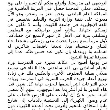
التوجيهي في مدرستنا. وأتوقع منكم أنْ تسيروا على نهج
زملائكم. فعلي التلاحمة حصل على المرتبة العاشرة في
المملكة العام الماضي، ونحن نعتز به ونفخر، وهو الآن
مبعوث على نفقة وزارة التربية والتعليم يتخصص في
اللغة الإنجليزية في جامعة الكويت. وأنتم لا تقّلون عن
زميلكم اجتهادا. سأتابع أمور دراستكم مع المعلمين
وسنلتقي مرة على الأقل كل شهر لأسمع عن حصادكم.
لأول مرة أسمع مديرا يتحدث معي وزملائي مشجعا. جاء
الشاي واحتسيناه معا. تحدثنا باقتضاب شاكرين له
اهتمامه بنا ووعدناه بأن نكون عند حسن ظنّه. عدنا إلى
صفوفنا تملؤنا النشوة.
من يومها أصبح لي مكانة مميزة في المدرسة وزاد
اهتمام أساتذتي بي. لقد ساعدني هذا اللقاء في توسيع
صلاتي بطلبة الصفوف الأخرى وانعكس ذلك في زيادة
توزيع أعداد جريدة الحزب السرية في المدرسة وزيادة
حجم التبرعات التي أسلمها للحزب نهاية كل شهر. قبل
لقاء المدير بنا لم أفكّر بما بعد التوجيهي. المهم أنْ تمضي
السنة بخير. عليّ أنْ أواظب على الدرس فأتغلب على
عدم وصول الكهرباء إلى التخشيبة بالذهاب إلى شارع
مادبا المحاذي للمخيم وأدرس تحت أعمدة الكهرباء دون