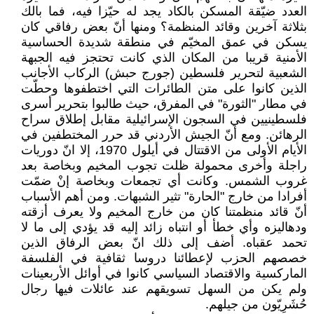
العدد ضيّقة المسكن بالكاد يجد له حيّزا فيه، فما بالك
بثلاثة آخرين وقائد المنظمة؟ ومنها أنّ بعض رفاقي كان
يسكن في عمق المخيّم في منطقة شديدة الحساسية
الأمنية قريبا من المكان الذي كانت تحتجز فيه الجبهة
الشعبية لتحرير فلسطين (جورج حبش) الركاب الأجانب
الذين كانوا على متن الطائرات التي اختطفوها وحطّت
في مطار "الثورة" في المفرق، حيث طالبوا بتحرير أسرى
فلسطينيين في السجون الإسرائيلية مقابل إطلاق سراح
الرهائن. ومع أنّ الجيش الأردني قد حرر المختطفين في
الأيام الأولى من الاقتتال في أيلول 1970، إلا انّ دوريات
راجلة وأخرى محمولة ظلت تجوب المخيم وبخاصة بعد
غروب الشمس. وكانت أي تجمعات وبخاصة إنْ ضمّت
أفرادا من خارج "الحارة" تثير الشبهات. ومن أهم الأسباب
أنّ قائد منظمتنا كان من خارج المخيم ولا يعرف أزقته
ودهاليزه وأي خطأ أو انتباه زائد إليه قد يؤدي إلى ما لا
تحمد عقباه. أضف إلى ذلك انّ بعض الرفاق الذين
خصصهم الحزب لإعطائنا دروسا ثقافية في الفلسفة
الماركسية والاقتصاد السياسي كانوا في أوائل الأربعينات
ولم يكن من السهل تسويقهم عند عائلات فيها رجال
حُشَرِيّون من جيلهم.