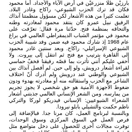
بارزيْن ظلّا منزرعيْن في أرض الآباء والأجداد. أما محمود
فكان قد ترك الحزب الشيوعي- راكاح وغادر البلاد.
تعلمت كثيرا من هذه الأشعار لكن مسؤول منظمتنا آنذاك
الرفيق نبيل عمرو كان ينتقد محمود لمغادرته وطنه
والتحاقه بمنظمة فتح. حدّثنا مرة فقال: تعرّفت على
محمود في مؤتمر الشباب الديمقراطي العالمي في براغ
عام 1968 إذ شارك محمود فيه ضمن وفد شبيبة الحزب
الشيوعي الإسرائيلي- راكاح. وبعد سنتين غادر محمود
إلى القاهرة بترتيب مع فتح ثم انتقل إلى بيروت. ولا
أخفي عليكم أنني تأثرت بما قصّه رفيقنا فخفّ حماسي
لقراءة أشعار درويش، ولو إلى حين. لم أفصل آنذاك بين
الشيوعي والوطني عند درويش ولم أدرك أنّ اختلاف
الشاعر مع الحزب واستقالته منه أو مغادرته بهدوء ودون
ضغوط الأجهزة الأمنية هو حق شخصي لا يجوز تجريم
من يمارسه. ومن الشعر الإنساني العالمي جذبتني أشعار
الشعراء الشيوعيين: الإسباني فيدريكو لوركا والتركي
ناظم حكمت والتشيلي بابلو نيرودا.
وبالنسبة لبرنامج العمل، كان مرنا جدا. فبالإضافة إلى
فرص العمل في السوق المركزي وسوق الوحدات،
توفرت مجالات أخرى للحصول على دخل متواضع مثل