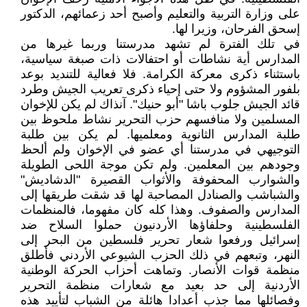
على وزارة التربية والتعليم وأصبح أحد زعمائهم، الدكتور
إسحق الفرحان، وزيرا لها.
في تلك الفترة لم تشهد مدرستنا وربما غيرها من
المدارس أية نشاطات أو احتفالات ذات صبغة سياسية،
باستثناء ذكرى معركة الكرامة. فلا فعالية للتنديد بوعد
بلفور المشؤوم ولا حتى إحياء ذكرى تعريب الجيش وطرد
قائد الجيش جلوب باشا "أبو حنيك". آنذاك لم يكن للإخوان
المسلمين ولا منافسهم حزب التحرير نشاط ملحوظ بين
طلبة المدارس الثانوية ومعلميها. لم يكن بين طلبة
التوجيهي في مدرستنا أي عضو في الإخوان ولم ألحظ
وجودهم بين المعلمين. ولم تكن موجة اللحى الطويلة
والشوارب المحفوفة والأثواب القصيرة "الدشاديش"
والشباشب والصنادل المصاحبة لها قد شقت طريقها إلى
المدارس والصفوف. وهذا كله كان مفهوما، فالمنظمات
الفلسطينية وحلفاؤها الأردنيون حملوا السلاح ضد
إسرائيل ورفعوا شعار تحرير فلسطين من البحر إلى
النهر، وتبعهم في ذلك الحزب الشيوعي الأردني فأطلق
منظمة قوات الأنصار. وتماهت أحزاب الحركة الوطنية
الأردنية إلى حد بعيد مع شعارات منظمة التحرير
وفصائلها مما جذب أعدادا هائلة من الشباب لتأييد هذه