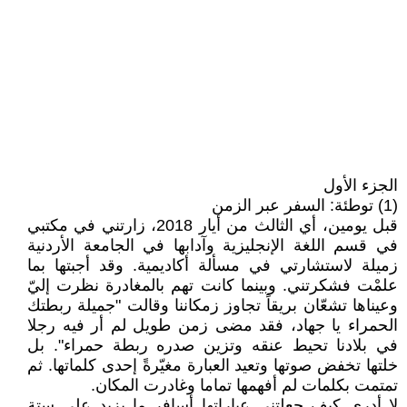
الجزء الأول
(1) توطئة: السفر عبر الزمن
قبل يومين، أي الثالث من أيار 2018، زارتني في مكتبي
في قسم اللغة الإنجليزية وآدابها في الجامعة الأردنية
زميلة لاستشارتي في مسألة أكاديمية. وقد أجبتها بما
علمْت فشكرتني. وبينما كانت تهم بالمغادرة نظرت إليّ
وعيناها تشعّان بريقاً تجاوز زمكاننا وقالت "جميلة ربطتك
الحمراء يا جهاد، فقد مضى زمن طويل لم أر فيه رجلا
في بلادنا تحيط عنقه وتزين صدره ربطة حمراء". بل
خلتها تخفض صوتها وتعيد العبارة مغيّرةً إحدى كلماتها. ثم
تمتمت بكلمات لم أفهمها تماما وغادرت المكان.
لا أدري كيف جعلتني عباراتها أسافر ما يزيد على ستة