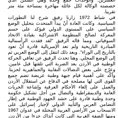
العشرين. والوحدات جمْع وٍحْدة وهي السكن الذي
خصصته الوكالة لكل عائلة مهاجرة بمساحة مئة متر
تقريبا.
في شباط 1972 زارنا رفيق شرح لنا التطورات
السياسية. وكانت العادة أنْ يبدأ المتحدث بتحليل الوضع
السياسي على المستوى الدولي فيؤكد على حسم
المعركة لصالح المنظومة الاشتراكية بقيادة الاتحاد
السوفياتي. ومما قاله الرفيق "لقد فقدت الرأسمالية
المبادرة التاريخية ولم تعد الإمبريالية قادرة أنْ تعود
بالتاريخ إلى الوراء". وبعد ذلك انتقل إلى الوضع العربي ثم
إلى الوضع المحلي. وهنا تحدث الرفيق عن تعافي الحركة
الوطنية في الأردن بعد الضربة التي تلقتها قبل عامين.
وعرّج على بعض النضالات النقابية والجماهيرية لحزبنا.
وأكّد على أهمية قيام جبهة وطنية عريضة تضم جميع
القوى التي لها مصلحة في الدفاع عن استقلال الأردن
والعمل على إلغاء الأحكام العرفية وإشاعة الحريات
العامة والديمقراطية والنضال من أجل تشكيل حكومة
وحدة وطنية قادرة على حشد الجهود الوطنية في إطار
التضامن العربي والتأييد الدولي لإجبار إسرائيل على
الانسحاب من الأراضي العربية المحتلة في عدوان 1967
ومنها الضفة الغربية التي كانت آنذاك جزءا من الأردن.