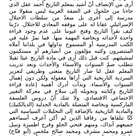
أرى من الإنصاف أنْ أشيد بمعلم التاريخ أحمد عقل الذي
جاءنا من حلحول في الضفة الغربية ليس منقولا من
مدرسة إلى أخرى بل مبعدٌ من سلطات الاحتلال
الإسرائيلي عقابا له على موقفه المعادي للاحتلال. درّبنا
كيف نقرأ التاريخ وفتح عيوننا على عدم وجود قراءة
واحدة لأحداثه وبخاصة المهمة منها. فما نمرّ عليه في
الكتب المدرسية أو المسموح تداولها في بلداننا أملاه
المنتصرون وكتبه مؤلفون من أنصارهم أو مستكينون
لمشيئتهم. كنت قبل ذلك أرى في مادة التاريخ عبئا ثقيلا
تتطلب صمّ السنوات والأسماء والأحداث وبعد تدريب
المعلم عقل لنا صار التاريخ متعتي وطريقي لتعزيز
السردية التاريخية التي أراها معقولة ولكن دون إهمال
السنوات والأسماء. وبدأت أدرك أهمية إعادة قراءة
التاريخ وكتابته وتحويله إلى سلاح في معركة التغيير
الاجتماعي الاقتصادي. ولا شك أنّ دروس الفلسفة
الماركسية وبخاصة المتصلة بالمادية الجدلية (الديالكتيك)
والمادية التاريخية بالإضافة إلى التحليلات السياسية التي
كنّا نتلقاها من رفاقنا الذين لم أكن أعرف أسماءهم
جميعهم آنذاك، ومنهم فتحي الحلو وفرج اطميزة ونبيل
عمرو ومحمد مشرف ومحمد صالح ملحس (أبو فتّاح)