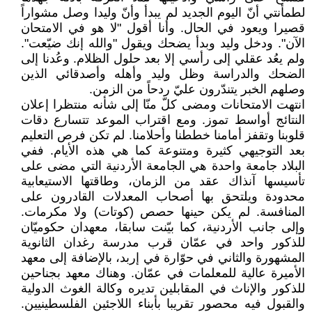
لطمأنتي أنّ اليوم الجديد لم يبدأ وأنّ وليدا وصل مشواراً
قصيرا ويعود في الحال. وأنا أقول "لا هو في الامتحان
الآن". ودخل وليد وبدأ يضحك ويقول "والله إنك ضيّعت".
ولم يعُد عقلي إلى رأسي إلا بعد حلول الظلام. وعُدنا إلى
الضحك والدراسة وظل وليد وأهله وأصدقائي الذين
وصلهم الخبر يتندّرون عليّ ردحاً من الزمن.
انتهت الامتحانات ومضى كلّ منّا إلى شأنه منتظرا إعلان
النتائج أواسط تموز. ومع اقتراب الموعد تتسارع دقات
قلوبنا وتقفز أمامنا خططنا وأحلامنا. لم تكن فرص التعليم
بعد التوجيهي كثيرة ومتنوعة كما هي هذه الأيام. ففي
البلاد جامعة واحدة هي الجامعة الأردنية التي مضى على
تأسيسها آنذاك عقد من الزمان، وطاقتها الاستيعابية
محدودة ويلتحق بها أصحاب المعدلات القادرون على
المنافسة. لم يكن حينها حصص (كوتات) ولا مكرمات.
وإلى جانب الأردنية، كما بيّنت سابقا، معهدان حكوميّان
للذكور واحد في عمّان قرب مدرسة رغدان الثانوية
المشهورة والثاني في حوّارة في إربد، بالإضافة إلى معهد
الأميرة عالية للمعلمات في عمّان. وهناك معهد بجناحين
للذكور والإناث في المقابلين تديره وكالة الغوث الدولية
والقبول فيه محصور تقريبا بأبناء اللاجئين الفلسطينيين.