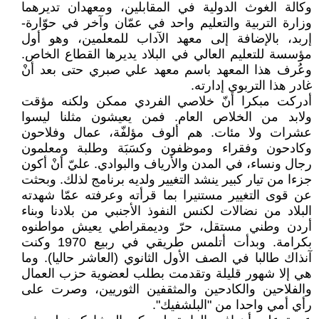
وكالة الغوث الدولية في المقابلين، ومعهدان تديرهما
وزارة التربية والتعليم واحد في عمّان وآخر في حوّارة-
إربد، بالإضافة إلى معهد الآداب للمعلمين، وهو أول
مؤسسة للتعليم العالي في البلاد يديرها القطاع الخاص.
وعُرف هذا المعهد باسم معهد علي صبري حتى بعد أنْ
غادر هذا التربوي إدارته.
أدركت مبكرا أنّ خلاصي الفردي ممكن ولكنه مؤقت
ولابد من الخلاص العام. فمن يعيشون مثلنا ليسوا
عشرات ولا مئات. هم ألوف مؤلفّة، عمال وفلاحون
وكادحون وفقراء وموظفون وكسَبَة وطلبة ومعلمون
رجال ونساء، في المدن والأرياف والبوادي. عليّ أنْ أكون
جزءا من تيار كبير ينشد التغيير ولديه برنامج لذلك. وبحثت
عن قوى التغيير مستنيرا بما قرأته وعرفته عمّا شهدته
البلاد من نضالات لكنس النفوذ الأجنبي من بلادنا وبناء
أردن وطني مستقل، حرّ وديمقراطي يعيش مواطنوه
بكرامة. وبدأت أتلمس طريقي في ربيع 1970 وكنت
آنذاك طالبا في الصف الأول الثانوي (العاشر حاليا). وما
هي إلا شهور قليلة وتقدمت بطلب لعضوية حزب العمال
والفلاحين والكادحين والمثقفين الثوريين، وصرت على
رأي أمي واحدا من "البلشفيك".