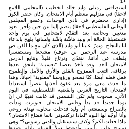
+1
استضافني زميلي وليد خالد الخطيب (المحامي اللامع
لاحقاً) في منزلهم معظم أيام الامتحان. وكان خضر الكوز
(إداري مخضرم في نادي الوحدات وعضو المجلس
الوطني الفلسطيني لاحقا) ينضم إلينا بين حين وآخر. نعود
متعبين وبخاصة بعد التقدّم لامتحانين في يوم واحد
فتستقبلنا الخالة أم وليد هاشّة باشّة ولسانها يلهج بالدعاء
لنا بالنجاح. ويمرّ علينا أبو وليد (الذي كان معلما للفن في
مدرسة عبد الرحمن بن عوف) مشجعاً ومستفسراً
بلطف عن أدائنا. نتغدّى ونرتاح قليلاً ونتابع الدرس
لامتحان الغد. وقد يأخذ بعضنا "تعسيلة" يلتحق بعدها
برفاقه. التعب الممزوج بالقلق والأرق والأمل والطموح
فعل فعله أيضا. كنّا نصحو ورؤوسنا "مقلوبة" احياناً. وهذا
ما حدث معي مرة بعد غفوة أخذتها عصراً استعداداً
لامتحان التاريخ العربي والقضية الفلسطينية في اليوم
الآتي. صحوت ولم تكن الشمس قد غابت فتهيّا لي انّ
يوماً جديداً قد بدأ وفاتني الامتحان. فتوترت وبدأت
بالصراخ وسمعتني أم وليد فدخلت محاولة تهدئة روعي
وأنا أوجّه لها اللوم "لماذا تركتموني نائما فضاع الامتحان؟
ماذا فعلت لكم؟ وكيف ستستقبل والدتي رسوبي؟" وهي
تمسح على رأسي وأدعيتها تملأ الغرفة باذلة جهدها