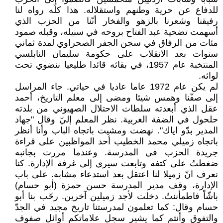
للدفاع عن حرية وطنهم واستقلاله. هذا كلّه رواه لنا
رفيقنا وشعرنا بالزهو والفخار أنّنا من الحزب الذي
أسهمت تضحية عبد الفتاح بروحه في سبيله، وقبله صمود
مئات من الرفاق في سجن الجفر الصحراوي لمدة ثماني
سنوات بعد الانقلاب على حكومة سليمان النابلسي
المنتخبة عام 1957، في بقائه قائدا طليعيا ننضوي تحت
لوائه.
لم يكن عام 1972 عاما عاديا في حياتي. جاء المراسل
إلى صفّنا وهمس شيئا ومضى إلى معلم التاريخ، أحمد
عقل الذي أبعدته سلطات الاحتلال الصهيوني من بلدته
حلحول في الضفة الغربية. نظر المعلم إليّ وقال "جهاد
المدير بدّو اياك". نهضت ومشيت باتجاه الباب وأنا أنظر
باتجاه زميلي محمد الخطيب أحد المواظبين على قراءة
جريدة الحزب في المدرسة. وعندما مررت بجانبه
ضغطتُ على كتفه وتابعت سيري إلى غرفة الإدارة. كنا
نعرف انّ زميلا لنا اعتقل بعد استدعاء مشابه. على باب
الإدارة، وقف مدير المدرسة حسن حمزة (أبو حسام)
باشّاً فاطمأننتُ. دخلت لأجد زميلين آخرين. رحّب بنا أبو
حسام وقال: كما تعلمون لمدرستنا تاريخ مجيد في الجدّ
والتفوق وأنتم كما يشير سجل علاماتكم أوائل صفوف