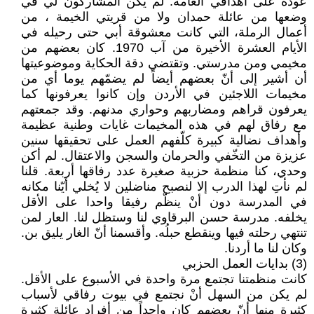
عودة على أهدافي العامة. لم يكن المشاركون لي في
وضعها من عائلة حمدان ولا من قريتي الخيمة ، من
أعمال الرملة، التي كانت معشوقة أبي حتى رحيله في
الأيام العشرة الأخيرة من آب 1970. كان بعضهم من
مخيمي ومن مدرستي. وتقتضي دقة الحكاية وموضوعيتها
أن أشير إلى أنّ بعضهم أيضاً لم يضمّهم يوما أي من
مخيمات اللاجئين في الأردن وإن كانوا يعرفونها كما
يعرفون قراهم ومضاربهم وحواري مدنهم. وقد جمعتهم
مع رفاق لهم في هذه المخيمات غايات وطنية عظيمة
وأهداف نضالية كبيرة كلّفهم العمل على تحقيقها سنين
عزيزة من التخّفي والحرمان والسجن والاعتقال. لم أكن
وحدي، كنا منظمة حزبية صغيرة عدد رفاقها أربعة. قلنا
لم نأتِ لهذا الدرب إلا لنصبح مناضلين لا يُخلي أيّنا مكانه
في المدرسة دون أنْ ينظّم رفيقا واحدا على الأقل
يخلفه. مدرسة حسن البرقاوي لنا وستظل لنا. العار لمن
تنتهي رحلته فيها وينقطع حبلُه. وأقسمنا أنّ الغار يليق بن.
وكان لنا ما أردنا.
(3) بدايات العمل الحزبي
كانت منظمتنا تجتمع مرة واحدة في الأسبوع على الأقل.
لم يكن من السهل أنْ نجتمع في بيوت رفاقي لأسباب
كثيرة منها أنّ بعضهم كان واحداً من أفراد عائلة كثيرة