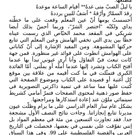
مطلعها:
يا ليلُ الصبّ متى غدهُ** أقيام الساعة موعدهُ
رقدَ السمّارُ وأرّقهُ * أسَفٌ للبين يرددهُ
أحسستُ يومها أنّ عين المعلّم وقعت على ما خطّته
يداي ولكنّه "اختصر الشرّ"، وربما أحسّ بذلك أيضا
شريكي في المقعد محمد الخبّاص الذي رسمت عيناه
خطّا بين يدي التي تخفي الهامش وعين المعلم التي تتابع
حركتها المشبوهة. ومن المفيد الإشارة إلى أنّ كتاباتي
على الهوامش انطوت على فوائد غير منظورة. فمن جهة
كانت تبعث فيّ التفاؤل وأنا أرى عيوني تبدأ بها عندما
أفتح الكتاب وتشرد إليها عندما أملّه أو يملّني. أمّا الفائدة
الكبرى فتمثّلت في ما كنت أقيمه من علاقة بين موقع
كل أغنية أو قصيدة على الكتاب وموضوع الصفحة التي
كُتبت عليها مما ساعد في تنمية ذاكرتي التصويرية في
حفظ صور ذهنية لمحتوى الصفحات فتمرّ أمامي كشريط
سينمائي ملوّن عند إعادة استذكارها ومراجعتها.
بشكل عام سار العام الدراسي على ما يرام وظلّت عيون
مديرنا تتابع إنجازاتنا. وجاءت نتائج النصف الأول مشجعة
جدا. فقد تجاوزت التسعين من مئة في معظم المواد بل
إنني تفوّقت على نفسي في بعضها، فحصلت في التاريخ
العربي والقضية الفلسطينية على 99. وفي هذا السياق