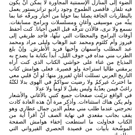
الضوء إلى المنازل الإسمنتية المجاورة لا يمكن أنْ يكون
فيه تلفاز. فأقصى الطموح وجود راديو ترانزيستور يعمل
بالبطاريات الجافة يصلنا بما حولنا من أخبار ويرفّه عنا بما
يبثّه من موسيقى وأغانٍ ومسلسلات وبرامج مسابقات.
نسمع ولا نرى، فالأذن تترفّه قبل العين أحيانا. كنت أحفظ
أوقات البرامج والمحطات التي تبثّها، فأجد طريقي إلى
فيروز وأم كلثوم ومحمد عبد الوهاب وليلى مراد ومحمد
عبد المطلب واسمهان وأخيها فريد الأطرش. وإنْ بلغ
الطرب مني مداه في جوف الليل، أبدأ بكتابة ما يصدح به
المذياع من غناء على حواشي الكتاب الذي كنت أراه
يرمقني طالبا استراحة ولو قصيرة. فعلى هوامش كتاب
التاريخ العربي تسللت أغانٍ لفيروز منها: لو أنّ قلبي معي
ما اخترتُ غيركمُ ولا رضيت سواكمْ في الهوى بدلا لكنّهُ
راغبٌ فيمن يعذّبهُ وليس يقبلُ لا لوماً ولا عدلا
في الواقع تزيّنت صفحات جميع كتبي بالأغاني والأشعار
ولم يكن هناك استثناءات. وأذكر مرة أنّ هذه العادة كادت
تحرجني عندما طلب مني معلّم الدين جمال عطاري وهو
يقف بجانب مقعدي في نهاية الصف أنْ أقرأ آية من
الكتاب فحاولت ما استطعت إخفاء هوامش الصفحة
الموشّحة بأبيات من قصيدة الحصري القيرواني التي