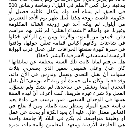
بندقية. رحل كمن "أسلم في الليل"، رصاصة رشاش 500
في العنق. لم يتبناه أحد ولم يتكفل عائلته فصيل أو
حكومة. فاضت روحه هكذا قُبيل ظهر يوم الأحد العشرين
من أيلول. لم يبكه أحد غير زوجته الشابّة المكلومة
وغيرنا. هو وأمثاله "الشهداء القتلى" لم تُقَم لهم مراسم
دفن. جُمعوا من البيوت والأزقة ومن بين الركام، حُمّلوا
في شاحنات وكأنهم أكياس قمامة تعفّن جوفها، ودُفنوا
في حفرة كبيرة صنعتها الجرافات على عجل قرب البوابة
الرئيسة لمستشفى الأشرفية (البشير لاحقا).
هل عرفتم لماذا كانت تلك السنة مختلفة عن سابقاتها؟
كان عليّ وعلى شقيقي سمير الذي يصغرني بثلاث
سنوات أنْ نقبل التحدي ونعمل وندرس في الآن ذاته،
وقد فعلنا. وكان على حميدة أبو زينة "أم يوسف" أنْ تقبل
التحدي أيضا وتشمّر عن ساعدها. لم نشكُ ولم نتسوّل.
العمل ولا شيء غيره طريقنا. كنت أعرف أنّ لهذه السنة
هيبتها في الوجدان الشعبي. فمن يرسب في مادة يعيد
دراسة جميع المواد وينتظر سنة كاملة. ومن لا يفلح في
اقتناص معدل عالٍ، عليه أنْ يعيد الكرّة أو يبحث عن عمل
أو وظيفة متواضعة. لم يكن في البلاد إلا جامعة واحدة
هي الجامعة الأردنية ومعهد للمعلمين والمعلمات تديره