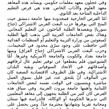
وفي عجلون معهد معلمات حكومي. ويساند هذه المعاهد
معهد العلوم والآداب الخاص. هذه هي فرص التعليم
الداخلية المتاحة بعد الثانوي.
امّا الفرص الخارجية فمحدودة منها جامعة دمشق حيث
المنح التي يوفرها حزب البعث العربي الاشتراكي (جناح
سوريا) ويقصدها الطلبة الباحثون عن التعليم المجاني.
وهناك بعض الجامعات العربية التي يذهب إليها الطلبة
كمبعوثين من وزارة التربية والتعليم أو المنظمات الفدائية
التي حافظت على وجود سرّي محدود في المخيمات،
وحزب البعث العربي الاشتراكي (جناح العراق) ومنها
جامعة بغداد والكويت والجامعة الأمريكية وغيرها. أمّا
الشيوعيون فلم ينقطعوا عن توفير تعليم عال لرفاقهم
وأصدقائهم في الاتحاد السوفياتي وبقية البلدان
الاشتراكية. وفي ظل الظروف الاقتصادية الصعبة كان
من المألوف أنْ يلتحق عدد غير قليل بسوق العمل
مباشرة وينتسبون في الوقت نفسه لبعض الجامعات
اللبنانية وأهمها جامعة بيروت العربية. وفي سياق هذه
الفرص كان كثير من الطلبة يتجهون إلى معاهد المعلمين
التي تديرها الحكومة أو الوكالة، فالدراسة فيها سنتان
ومجانية تقريبا وشهادتها محترمة جدّاً. ومن يحصل على