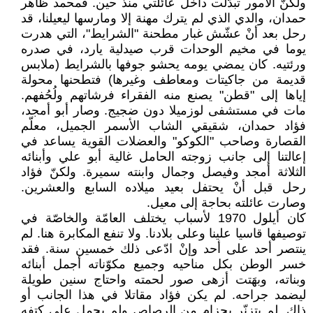
ولكنّ الأمور تبدّلت داخل عائلتي منذ حين. فمحمد ظاهر
حمدان، والدي الذي لم يترك مهنة إلا ومارسها ليعيلنا، قد
رحل بعد أنْ عشّش غبار مطحنة "الشرايط"، التي هدرت
يوما في مخيم الوحدات قرب صيدلية يارد، في صدره
ورئتيه. كان يمضي يومه يحشو جوفها بالشرايط (ملابس
قديمة من جاكيتات ومعاطف وغيرها) فتطحنها محولة
إياها إلى "قطن" يصنع منه الفقراء فرشاتهم ولُحُفهم.
مات في مستشفى لوزميلا دون ضجيج. وصار أبو أمجد،
فؤاد حمدان، شقيقي الشاب الأسمر الجميل، معلّم
القصارة وصاحب "الكوكو" والعضلات القوية يساعد في
إعالتنا إلى جانب زوجته الحامل غالية أبو علي وأبنائه
الثلاثة أمجد وفيصل وجمال وابنته سميرة. ولكنّ فؤاد
رحل قبل أنْ يحتفل بعيد ميلاده السابع والعشرين.
وصارت عائلته بحاجة إلى معيل.
كان أيلول 1970 لأسباب يختلف العامّة والخاصّة في
توصيفها قاسيا علينا وعلى بلادنا. ولا تنفع المكابرة هنا. لم
ينتصر أحد على أحد وإنْ ادّعى ذلك خمسين سنة. فقد
خسر الوطن بكل مناحيه وجميع مكوّناته أجمل أبنائه
وبناته، وبهَتت أزهى صور لحمته واحتاج سنين طويلة
ليضمد جراحه. لم يكن فؤاد مقاتلا في هذا الجانب أو
ذاك. لم يتزنّر بحزام من الرصاص ولم يحمل على كتفه