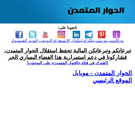
تابعونا على:
بودكاست
بنترست
تيلكرام
لينكدإن
الانستغرام
اليوتيوب
التويتر
الفيسبوك
تبرعاتكم وتبرعاتكن المالية تحفظ استقلال الحوار المتمدن،
فشاركونا في دعم استمرارية هذا الفضاء اليساري الحر
[اشترك في قناة ‫«الحوار المتمدن» على اليوتيوب]
الحوار المتمدن - موبايل
الموقع الرئيسي