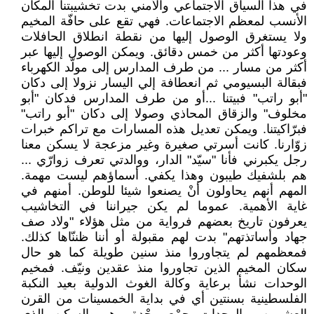
في هذا السياق الاجتماعي والأمني بدت تخشيبتنا المكان
الأنسب لمعظم الاجتماعات. فهي تقع على حافّة المخيم
ولا يستغرق الوصول إليها من نقطة انطلاق الحافلات
وعودتها أكثر من خمس دقائق. ويمكن الوصول إليها عبر
أكثر من مسار ... من طرف المدارس إلى مولّد الكهرباء
فبقالة البسيومي ثم انعطافة إلي اليسار نزولا إلى دكان
"أبو راتب" فبيتنا ...أو من طرف المدارس فدكان "أبو
مخلوف" والزقاق المحاذي وصولا إلى دكان "أبو راتب"
فبرّاكيتنا. ويمكن تعديل هذه المسارات مع تراكم خبرات
زوّارنا. كانت أسرتي صغيرة وغير مزعجة لا يسكن معنا
رجل يكبرني فأنا "سيّد" الدار، ووالدتي تعرف زوارّي ...
هم بلشفيك طيبون وهذا يكفي. أسماؤهم ليست مهمة.
المهم أنهم يحاولون أنْ يصنعوا شيئا للوطن. أمنهم في
غاية الأهمية. عموما لم يكن جيراننا في التخاشيب
يعرفون تاريخ بعضهم فرواية من مثل هؤلاء "ولاد صف
جهاد وأساتذتهم" بدت لهم مقبولة أو أننا ظننّاها كذلك.
فمعظمهم لم يتجاوروا منذ سنين طويلة كما هو حال
سكان المخيم الذين تجاوروا منذ عقدين ونيّف. فمخيم
الوحدات نشأ برعاية وكالة الغوث الدولية بعيد النكبة
الفلسطينية بسنتين أي في بداية الخمسينات من القرن