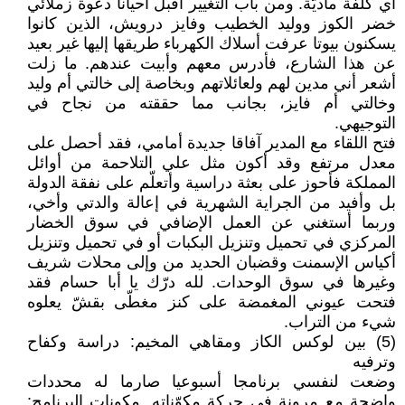
أي كلفة ماديّة. ومن باب التغيير أقبل أحيانا دعوة زملائي
خضر الكوز ووليد الخطيب وفايز درويش، الذين كانوا
يسكنون بيوتا عرفت أسلاك الكهرباء طريقها إليها غير بعيد
عن هذا الشارع، فأدرس معهم وأبيت عندهم. ما زلت
أشعر أني مدين لهم ولعائلاتهم وبخاصة إلى خالتي أم وليد
وخالتي أم فايز، بجانب مما حققته من نجاح في
التوجيهي.
فتح اللقاء مع المدير آفاقا جديدة أمامي، فقد أحصل على
معدل مرتفع وقد أكون مثل علي التلاحمة من أوائل
المملكة فأحوز على بعثة دراسية وأتعلّم على نفقة الدولة
بل وأفيد من الجراية الشهرية في إعالة والدتي وأخي،
وربما أستغني عن العمل الإضافي في سوق الخضار
المركزي في تحميل وتنزيل البكبات أو في تحميل وتنزيل
أكياس الإسمنت وقضبان الحديد من وإلى محلات شريف
وغيرها في سوق الوحدات. لله درّك يا أبا حسام فقد
فتحت عيوني المغمضة على كنز مغطّى بقشّ يعلوه
شيء من التراب.
(5) بين لوكس الكاز ومقاهي المخيم: دراسة وكفاح
وترفيه
وضعت لنفسي برنامجا أسبوعيا صارما له محددات
واضحة مع مرونة في حركة مكوّناته. مكونات البرنامج: