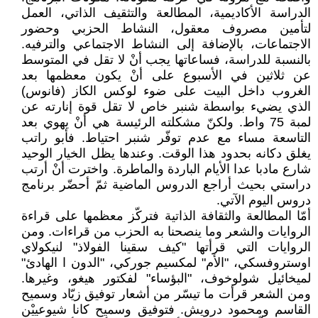
الدراسة الأكاديمية، المطالعة والتثقيف الذاتي، العمل
لتأمين مصروف معقول، النشاط الحزبي وحضور
الاجتماعات، بالإضافة إلى النشاط الاجتماعي والترفيه.
بالنسبة للدراسة، فساعاتها يجب أنْ لا تقل في المتوسط
عن ثلاثين في الأسبوع على أنْ يكون معظمها بعد
الغروب داخل البيت على ضوء لوكس الكاز (فانوس)
الذي يضيء بواسطة شنبر خاص لا تقل قوة إنارته عن
لمبة 75 واط. ولكنّ مشكلته الرئيسة هي أنْ يهوي بعد
التاسعة مساء مع عدم توفّر شنبر احتياط. فأبو راتب
يغلق دكانه بحدود هذا الوقت. وعندها يظل الخيار الوحيد
شارع مادبا عدا الأيام الباردة والماطرة. واخترت أنْ أرتب
دراستي بحيث أراجع الدروس الماضية ثمّ أحضّر برنامج
دروس اليوم الآتي.
أمّا المطالعة والثقافة الذاتية فتركّز معظمها على قراءة
الروايات والشعر وما ينصحنا به الحزب من قراءات. ومن
الروايات التي قرأتها "كيف سقينا الفولاذ" لنيكولاي
اوستروفسكي، "الأم" لمكسيم جوركي، "الدون ا الهادئ"
لميخائيل شولوخوف، "البؤساء" لفكتور هيغو، وغيرها.
ومن الشعر قرأت ما تيسّر من أشعار توفيق زيّاد وسميح
القاسم ومحمود درويش. فتوفيق وسميح كانا شيوعييْن