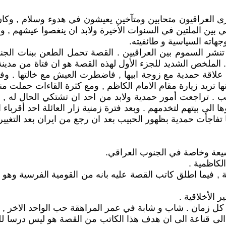
ن ترى العراقيون متحابين ومتآخين يعيشون في هدوء وسلام , وك
 بين الملتين في السنوات الأخيرة ولابد ان ينغصوا عيشهم , ول
اته السياسية و طائفيته.
تنشر السموم بين العراقيين . القصة تحمل الطعن ببنات الجن
 الملخص الشديد للجزء الأول لهذه القصة هو ان فتاة من مدينة 
ت علاقة حمدية مع زوجة ابيها , فاضطرت العيش مع خالتها . و
ها تريد زيارة مقام الامام الكاظم , ومع كثرة القاءات حملت م
ب . تراجعت أمور حمدية ولابد من احد ان تشتكي الحال له ,
ها الى بيتهم لتخدمهم . وبعد فترة زمنية زار العائلة احد أقر
يعة , فيما اطلق كاتب القصة عليه بانه من القومية الفرسية و
 زمان . شاب و شابة في عمر المراهقة حب الواحد الاخر , و د
ى قناعة الى ان هدف هذا الكاتب من القصة هو ليس درسا للوحد