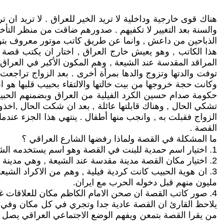
هناك قوى خارجية وداخلية لا تريد الخير للعراق . لا تريد ا
والسنة بعد التغيير لا تكفيهم . صدورهم ضاقت من منظر التأخي
الذباحين من داعش , وانما عن طريق كاتب موتور معروف بتوجه
هذا الكاتب , وهو يعيش خارج العراق , اختار ان يكتب قصة 
المراقد المقدسة عند الشيعة , وهم المكون الأكبر في العراق.
توفت والدتها وتزوج والدها بمرأة أخرى . بعد الزواج تراجع
وكانت حجة خروجها من بيت خالتها والالتقاء بحبيب قلبها هو ان
حكومة صدام حسين الكرد الفيلية من العراق وبضمنهم الحبي
تشكي الحال , وهناك قابلتها عائلة , بعد ان شكت الحال ,اخذو
القصة .
ما المشكلة في القصة ولماذا رفضها الشارع العراقي ؟
1. اختيار اسم حمدية للبنت في القصة وهو اسم يستخدمه الشيعة وخاصة في الجنوب العراقي.
2. اختيار مكان القصة مدينة مقدسة عند الشيعة , وهي مدينة الكاظمية .
3. ان هوية الحبيب كانت كردية فيلية , وهم من الاكراد الش
مليون منهم قبل دخوله الحرب مع ايران.
4. صور كاتب القصة ان صحن الامام الكاظم مكان للعلاقات غير الأخلاقية .
يلاحظ القارئ ان القصة عادية جدا وتجري في كل مكان وفي كل
من يقرا القصة بتمعن ويفهم الوضع الاجتماعي العراقي يصل ال