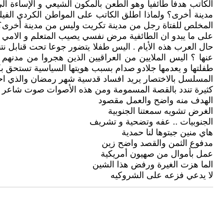
الكاتب هدفا طائفيا وهو الطعن بالمكون الشيعي و الإساءة ال
مدينة أخرى؟ ولماذا اطلق الكاتب على المواطن الكردي الفيلي
المخلص للفتاة رجل من مدينة تكريت وليس من مدينة أخرى؟ ال
على ما يبدو ان الطائفية مرض نفسي يصيب المتعلم و الامي ,
حال العرب هذه الأيام . اليس طفلا يتضور جوعا تحت قنابل 
عنها ؟ اليس الملايين من العراقيين الذين هجروا من مدنه
طفلتها و يعدمها جلادو صدام بسبب هويتها السياسية تستحق بك
المسلسل بالاختصار يريد افساد قدسية شهر رمضان والذي احد
كثيرة تندد بالقصة المسمومة ومن هذه الأصوات صوت شاعر جنو
الهدف منه واضح والعمل مقصود
الغرض تشويه سمعتنا الجنوبية
الجنوبيات .. عفه وتضحية و تشريف
هاي منين جبتوها لنا حمدية
مدفوع الثمن والقصد واضح زين
عمل بأموال من صهيون أمريكية
الما هزت الغيرة ورفض هذا الشين
لا يدعي فزعه على الشروكيه