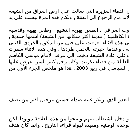
ان الدماء الغزيرة التي سالت على ارض العراق من الشيعة
ابد من الرجوع الى الفتنة , ولكن هذه المرة ليست على يد
وب العراقي , الطعن بهوية التشيع , وطعن بهيبة وقدسية
الكاظمية ( مدينة اكثر سكانها من الشيعة) اسمها حمدية ,
في هذه الاثناء تعرفت على فتى من المكون الكردي الفيلي
نه , وعندما اخبرته بالحمل طردها . وفي هذه الاثناء سفرت
 وعلى عادة الشيعة ذهبت الى مرقد الامام موسى الكاظم
باء العائلة من قضاء تكريت وكان رجل كبير السن عرض عليها
الزواج فقبلت به , وانجب منها أطفال . ينتهي هذا الجزء عندما تفاجأت حمدية بظهور الحبيب بعد ان رجع من ايران بعد التغيير السياسي في ربيع 2003 . هذا هو ملخص الجزء الأول من
هو العذر الذي ارتكز عليه صدام حسين بترحيل اكثر من نصف
خل الشيطان بينهم وانتجوا من هذه العلاقة مولودا. لكن
ة الوطنية ومفيدة لهواة قراءة التاريخ , وانما كان هدف