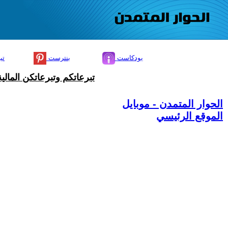
بودكاست
بنترست
تي
تبرعاتكم وتبرعاتكن المال
الحوار المتمدن - موبايل
الموقع الرئيسي