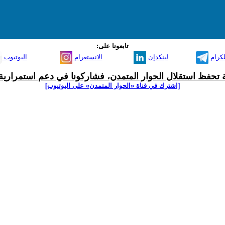
تابعونا على:
لكرام
لينكدإن
الانستغرام
اليوتيوب
ية تحفظ استقلال الحوار المتمدن، فشاركونا في دعم استمرارية 
[اشترك في قناة ‫«الحوار المتمدن» على اليوتيوب]