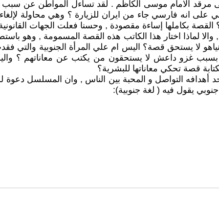
ى مرقد الامام موسى الكاظم . لقد تساءل المواطن عن سبب اختي
 على انه فارسي جاء من ايران للزيارة ؟ وهي محاولة لإلغاء ع
قصة بكاملها إساءة مقصودة , وحسنا فعلت الجهات القانونية م
 والا لماذا اختار هذا الكاتب هذه القصة المسمومة , وهو با
نتنياهو لا يستحق قصة؟ اليس ام علي المرأة الجنوبية والتي
م بسبب غزو داعش لا يستحقون من يكتب عن معاناتهم ؟ والي
تابة قصة تحكي معاناتها للبشرية؟
 أهدافه التواصل و المحبة بين الناس , وان المسلسل دعوة ل
بي يقول فيه ( لغة جنوبية):