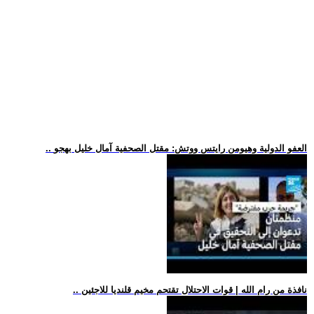
.. العفو الدولية وهيومن رايتس ووتش: مقتل الصحفية آمال خليل بهجو
.. نافذة من رام الله | قوات الاحتلال تقتحم مخيم قلنديا للاجئين