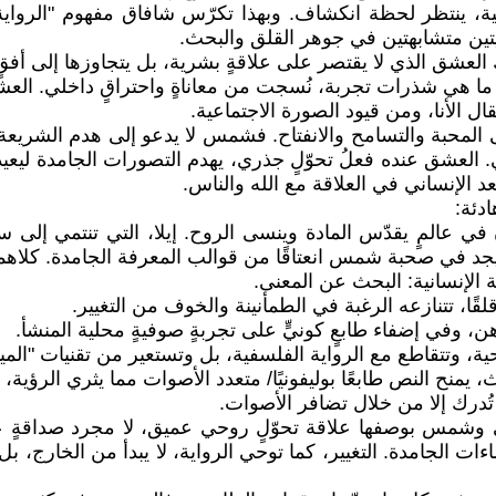
، ينتظر لحظة انكشاف. وبهذا تكرّس شافاق مفهوم "الرواية ا
نيتين متشابهتين في جوهر القلق والبحث.
لعشق الذي لا يقتصر على علاقةٍ بشرية، بل يتجاوزها إلى أفقٍ
ما هي شذرات تجربة، نُسجت من معاناةٍ واحتراقٍ داخلي. العشق
ال الأنا، ومن قيود الصورة الاجتماعية.
محبة والتسامح والانفتاح. فشمس لا يدعو إلى هدم الشريعة، ب
لعشق عنده فعلُ تحوّلٍ جذري، يهدم التصورات الجامدة ليعيد
عد الإنساني في العلاقة مع الله والناس.
دئة:
ي عالمٍ يقدّس المادة وينسى الروح. إيلا، التي تنتمي إلى 
يجد في صحبة شمس انعتاقًا من قوالب المعرفة الجامدة. كلاهما يخ
 الإنسانية: البحث عن المعنى.
قلقًا، تتنازعه الرغبة في الطمأنينة والخوف من التغيير.
هن، وفي إضفاء طابعٍ كونيٍّ على تجربةٍ صوفيةٍ محلية المنشأ.
وحية، وتتقاطع مع الرواية الفلسفية، بل وتستعير من تقنيات "الم
منح النص طابعًا بوليفونيًا/ متعدد الأصوات مما يثري الرؤية، 
ُدرك إلا من خلال تضافر الأصوات.
مي وشمس بوصفها علاقة تحوّلٍ روحي عميق، لا مجرد صداقةٍ ع
ماءات الجامدة. التغيير، كما توحي الرواية، لا يبدأ من الخارج،