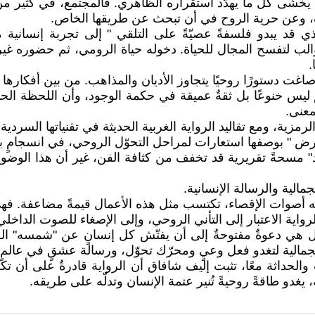
يخشى كل ما يهدّد استقراره الظاهري. فالمجتمع، في كثير م
تلف، وعن حرية الروح في أن تبحث عن طريقها الخاص.
 قد يبدو فلسفةً عصيّةً على التلقي " إلى تجربة إنسانية 
ب لتفسح المجال للحياة. دخوله حياة الرومي، ثم حضوره غير ال
.
 صاغت دستورًا روحيًا يتجاوز الأديان والمذاهب. من بين أفكارها 
م ليس خنوعًا بل ثقةٌ عميقة في حكمة الوجود، وأن اللحظة الح
معنى.
ية، ومع تقاليد الرواية الغربية الحديثة في تقنياتها السردية. 
ح، الأرض " بوصفها استعارات لمراحل التحوّل الروحي، في انسجامٍ 
مسحةً تقريرية قد تخفف من كثافة الفن، غير أن هذا الوضوح ن
مالية والرسالة الإنسانية.
فيه أصوات الإقصاء، تكتسب مثل هذه الأعمال قيمةً مضاعفة. فهي
واية الاعتبار إلى التأني الروحي، وإلى الإصغاء للصوت الداخلي
هي دعوةٌ مفتوحةٌ إلى أن يفتّش كل إنسانٍ عن "شمسه" الخاص
 الجمالية لتغدو فعل وعيٍ ومحرّك تحوّل، ورسالة عشقٍ في عالم
ث والحداثة معًا، تثبت إليف شافاق أن الرواية قادرةٌ على أن
غدو طاقةً روحيةً تُنير عتمة الإنسان وتدلّه على طريقه.