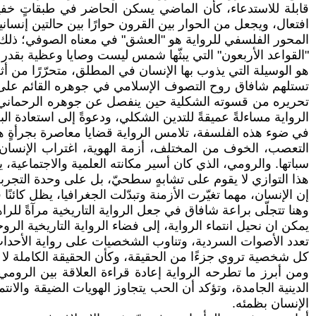
قابلة للاستدعاء، كأن الماضي يسكن الحاضر في طبقاتٍ خفية
افتعال، ويجعل من الحوار بين القرون حوارًا بين حالتين إنسا
المحور الفلسفي للرواية هو "العشق" في معناه الصوفي؛ ذلك ا
"القواعد الأربعون" التي يبثّها شمس ليست وصايا وعظية بقدر 
هو الوسيلة التي يذوب بها الإنسان في المطلق، متحرّرًا من أثق
تستلهم شافاق روح التصوف الإسلامي في جوهره القائم على ال
تحريره من قسوته الشكلية حين ينفصل عن جوهره الرحماني. ا
الرواية مساءلةً عميقةً للتدين الشكلي، ودعوةً إلى استعادة الب
في ضوء هذه الفلسفة، تلامس الرواية قضايا معاصرة بجرأةٍ ها
التعصب، الخوف من المختلف، أزمة الهوية، اغتراب الإنسان ف
سباتها. والرومي، الذي كان أسير مكانته العلمية والاجتماعية، 
هذا التوازي لا يقوم على تشابهٍ سطحيّ، بل على وحدة التجربة
إن الإنسان، مهما تغيّرت الأزمنة وتبدّلت الجغرافيا، يظل كائنًا 
وهنا تتجلّى براعة شافاق في جعل الرواية التاريخية مرآةً للرا
يمكن ان نحيل انتماء الرواية، إلى فضاء الرواية التاريخية الر
تعدد الأصوات السردية، وتناوب الشخصيات على رواية الأحداث، ي
كل شخصية تروي جزءًا من الحقيقة، وكأن الحقيقة الكاملة لا ت
ومن أبرز ما تطرحه الرواية إعادة قراءة العلاقة بين الرو
الدينية الجامدة، وتؤكد أن الحب يتجاوز الهويات الضيقة والانت
الإنسان بظمئه.