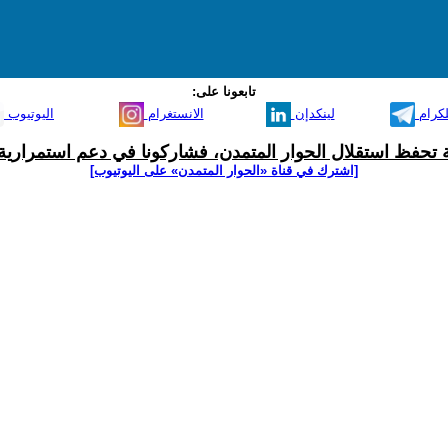
تابعونا على:
لكرام
لينكدإن
الانستغرام
اليوتيوب
ية تحفظ استقلال الحوار المتمدن، فشاركونا في دعم استمرارية 
[اشترك في قناة ‫«الحوار المتمدن» على اليوتيوب]