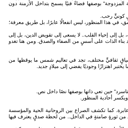
لمزدوجة" بوصفها فضاءً فنيًا يسمح بتداخل الأزمنة دون
 كونيٍّ رحب.
، في هذا المنظور، ليس انفعالًا عابرًا، بل طريق معرفة؛
ل إلى إحياء القلب.. لا يسعى إلى تقويض الدين، بل إلى
 بناء الذات على أسسٍ من الصفاء والصدق. ومن هنا تغدو
سياقٍ ثقافيٍّ مختلف، تجد في تعاليم شمس ما يوقظها من
تبر اهتزازًا وجوديًا يفضي إلى ميلادٍ جديد.
يتاسرد" حين تعي ذاتها بوصفها نصًا داخل نص.
ويكسر أحادية المنظور.
ابرة. كما تكشف الصراع بين الروحانية الحية والمؤسسة
 بل من ثورةٍ صامتةٍ في الداخل.. من لحظة صدقٍ يعترف فيها