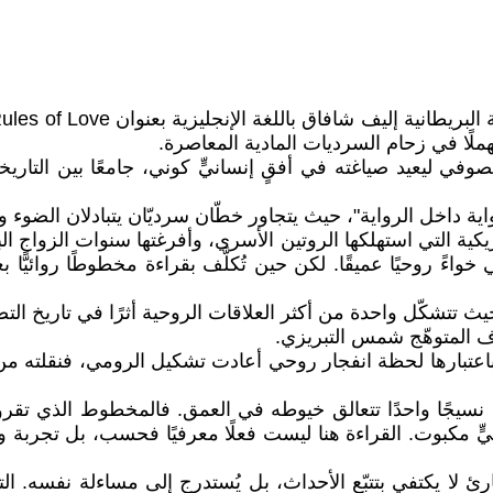
هملًا في زحام السرديات المادية المعاصرة.
لصوفي ليعيد صياغته في أفقٍ إنسانيٍّ كوني، جامعًا بين التاري
اية داخل الرواية"، حيث يتجاور خطّان سرديّان يتبادلان الضوء و
ريكية التي استهلكها الروتين الأسري، وأفرغتها سنوات الزواج ال
اءً روحيًا عميقًا. لكن حين تُكلَّف بقراءة مخطوطًا روائيًّا 
 حيث تتشكّل واحدة من أكثر العلاقات الروحية أثرًا في تاريخ ال
رف المتوهّج شمس التبريزي.
ل باعتبارها لحظة انفجار روحي أعادت تشكيل الرومي، فنقلته م
 نسيجًا واحدًا تتعالق خيوطه في العمق. فالمخطوط الذي تقرؤه 
مكبوت. القراءة هنا ليست فعلًا معرفيًا فحسب، بل تجربة وجود
؛ فالقارئ لا يكتفي بتتبّع الأحداث، بل يُستدرج إلى مساءلة نفسه.