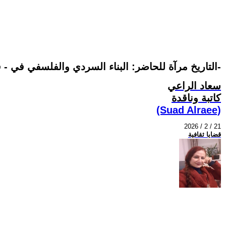
التاريخ مرآة للحاضر: البناء السردي والفلسفي في - قواعد العشق الاربعون-
سعاد الراعي
كاتبة وناقدة
(Suad Alraee)
2026 / 2 / 21
قضايا ثقافية