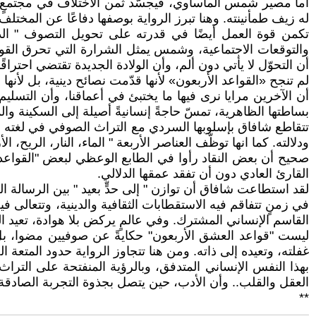
أما مصير شمس المأساوي، فيجسّد ثمن الاختلاف في مجتمعٍ 
له زيف طمأنينته. وهنا تبرز الرواية بوصفها دفاعًا عن المخ
تكمن قوة العمل أيضًا في قدرته على تحويل التصوف " الذي
والتوقعات الاجتماعية، وشمس يمثل الشرارة التي تحرق القوال
أن التحوّل لا يأتي دون ألم، وأن الولادة الجديدة تقتضي احتراقًا
لم تنجح «القواعد الأربعون» لأنها قدّمت نصائح دينية، بل لأنها
أن الآخرين مرايا نرى فيها ما يختبئ في أعماقنا، وأن التسلي
بساطتها الظاهرية، تمسّ حاجةً إنسانيةً أصيلة إلى السكينة وال
تتقاطع شافاق بإسلوبها السردي مع التراث الصوفي في لغته الرمز
ودلالته. كما انها توظّف العناصر الأربعة " الماء، النار، الري
صحيح أن بعض النقاد رأوا في الطابع الوعظي لبعض "القواعد" 
القارئ العادي دون أن تفقد عمقها الدلالي.
لقد استطاعت شافاق أن توازن " إلى حدٍّ بعيد " بين الرسالة الج
في زمنٍ تتفاقم فيه الاستقطابات الثقافية والدينية، وتتعالى 
القاسم الإنساني المشترك. وفي عالمٍ يركض بلا هوادة، تعيد الر
ليست "قواعد العشق الأربعون" حكايةً عن صوفيين مضوا، بل 
غفلته، وتعيده إلى ذاته. ومن هنا تتجاوز الرواية حدود المتعة
بهذا النفس الإنساني المتدفق، وبالرؤية المنفتحة على الترا
العقل والقلب.. وأن الأدب، حين يتصل بجذوة التجربة الصادقة، ي
**