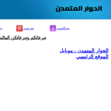
بودكاست
بنترست
تي
تبرعاتكم وتبرعاتكن المال
الحوار المتمدن - موبايل
الموقع الرئيسي