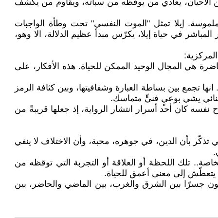
ن الأحيان، يعادي من يوقظه من سباته، ويقاوم من يكشف
ملموسة. إيلا تمثل "الموت النفسي" تحت وطأة الواجبات
مباشر في حياة إيلا، يكرّس مبدأ عظيم الدلالة، الا وهو،
المركزية:
اضرة هي المجال الوحيد الممكن للحياة. هذه الأفكار، على
انها تجمع بين بساطة العبارة وشفافيتها، وبين كثافة الرمز
بنائي يشي بوعيٍ فنيٍّ متماسك.
فسه كان أحد أسرار انتشار الرواية، إذ جعلها قريبةً من
 تذكّر بأن الدين، في جوهره، محبة، وأن الاختلاف لا ينفي
.
ة.. تلك اللحظة أو العلاقة أو التجربة التي توقظه من
ٍ يتعطّش إلى معنى أعمق للحياة.
 تكون جسرًا بين الشرق والغرب، بين الماضي والحاضر، بين