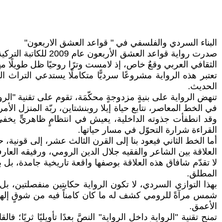
البناء السردي والفلسفي في " قواعد العشق الاربعون"
الثقافي العربي وقعٌ خاص، إذ لامست وترًا روحيًا ظل طويلًا م
تعتبر هذه الرواية مشروعًا سرديًّا متكاملًا يستدعي التراث ا
الحديث.
تنهض الرواية على بنيةٍ مزدوجةٍ محكّمَة، تقوم على تقنية "الرو
في الخط المعاصر، نتابع حياة إيلا روبنشتاين، ربّة المنزل الأم
وقد انطفأت جذوته الداخلية، يعيش في انتظامٍ ظاهريٍّ يخفي خو
القراءة شرارة التحوّل في مسار حياتها.
أما الخط الثاني فيعود بنا إلى القرن الثالث عشر، إلى قونية،
العلاقة بين الشاعر والفقيه جلال الدين الرومي، ورفيقه العا
لا تقدّم شافاق هذه العلاقة بوصفها واقعة تاريخية جامدة، ب
المطلق.
بهذا التوازي السردي، لا تكون الرواية حكايتين منفصلتين، بل
شمس مرآةً للرومي كشف له ما كان كامناً فيه من شوقٍ إلهيٍّ 
الأعمق.
تمنح تقنية "الرواية داخل الرواية" النصَّ بعدًا تأويليًا ثريًا