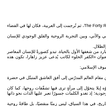
صدرت رواية قواعد العشق الأربعون عام 2009 للكاتبة التركية البريطانية إليف شافاق باللغة الإنجليزية بعنوان The Forty Rules of Love، ثم تُرجمت إلى العربية، فكان لها في الفضاء
خي والآني، وبين التجربة الروحية والقلق الوجودي للإنسان
الظلال.
بارد من شغفها الأول بالحياة. تبدو كصورةً للإنسان المعاصر
بعنوان «الكفر الحلو» لكاتب يُدعى عزيز زاهارا، تكون هذه
تصوف الإسلامي:
ن مقام العالم المدرّس إلى أفق العاشق المتبتّل في حضرة
إيلا يتحوّل إلى مرآةٍ ترى فيها تشقّقات روحها، كما كان
ية؛ إذ تغدو الكلمات جسورًا تعبر عليها الذات نحو ذاتها
 التاريخ، في هذا السياق، ليس زمنًا منقضيًا، بل طاقةً روحية