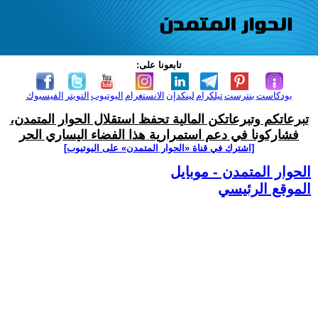
تابعونا على:
بودكاست
بنترست
تيلكرام
لينكدإن
الانستغرام
اليوتيوب
التويتر
الفيسبوك
تبرعاتكم وتبرعاتكن المالية تحفظ استقلال الحوار المتمدن،
فشاركونا في دعم استمرارية هذا الفضاء اليساري الحر
[اشترك في قناة ‫«الحوار المتمدن» على اليوتيوب]
الحوار المتمدن - موبايل
الموقع الرئيسي