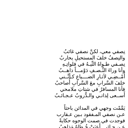
نِصفي معي، لكنَّ نصفي غائبُ
والنِصفُ خلفَ المستحيلِ يحاربُ
​نِصـفي طـواهُ التِّيـهُ في فلواتِـهِ
وأنا وراءَ النِّـصـفِ دَوْمـــاً ذاهــبُ
​أَمْــضِـي لآثـارِ الضــــياعِ كـأنَّــني
خلفَ السَّرابِ معَ السَّرابِ أُصاحبُ
​فأنا المسافرُ في شتاتِ ملامحي
أَســعى لِذاتـي والـدُّروبُ عـجـائـبُ
​يَمَّمْت وجهي في المدائن باحثاً
عـن نصفي المـفقود بـين عـقارب
​فوجدت في صمت الوجوه حكايةً
عـن حـائرٍ.. أَعيَتْ خُـطاهُ مَذاهِبُ