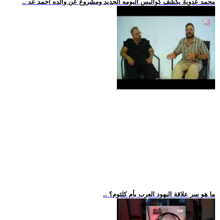
.. محمد عدوية يكشف كواليس ألبومه الجديد ومشروع عن والده أحمد عد
.. ما هو سر علاقة اليهود العرب بأم كلثوم؟