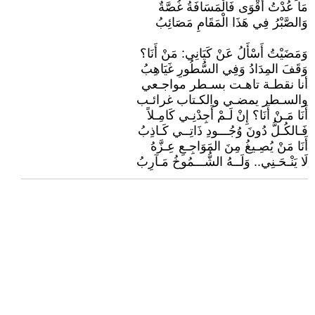
​مَا عُدْتُ أَقْوَى فَالْمَسَافَةُ غُصَّةٌ
وَالصَّبْرُ فِي هَذَا الْمَقَامِ مَصَائِبُ
​وَمَضَيْتُ أَسْأَلُ عَنْ كَيَانِي: مَنْ أَنَا؟
وَقَفَ المِدَادُ وَفِي السُّطُورِ غَيَاهِبُ
​أنا نقطـة تاهـت بسـطر مواجـعي
والسـطر يمضـي والكـتاب غرائـب
​أَنَا مَـنْ أَنَا؟ إِنْ لَـمْ أَجِدْنِـي كَامِـلاً
فَـالكُـلُّ دُونَ وُجُـــودِ ذَاتِــي كَـاذِبُ
​أَنَا مَنْ يُصِـيغُ مِنَ المَوَاجِـعِ عِـزَّهُ
لَا يَنْـحَـنِي.. وَلَــهُ الشُّـــمُوخُ مَـآرِبُ