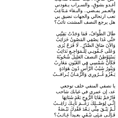
​أغـدو بشوقٍ، والسـراب يـقودني
والعـمر يمـضي.. والبـقاء مَـتَاعِبُ
​تعب ارتحالي والجهات تضيق بي
هل يرجع النصف المشتت تائبُ؟
​طَالَ الطَّوَافُ، فَمَا وَجَدْتُ بَقِيَّتِي
حَتَّى غَدَا نِصْفِي المَصُونُ خَرَائِبُ
​وَالآنَ ضَاقَ الصَّدْرُ.. لَا فَرَحٌ يُرَى
وَعَلَى جُـفُونِـي لِلْـمَوَاجِـعِ نَدَائِبُ
​يَسْتَوْطِنُ النصفَ العَلِيلَ شُحُوبُهُ
فَكَأَنَّ شَمْسِي فِي العُيُونِ مَغَارِبُ
​وَيَثُورُ شَيْبُ الرَّأْسِ دُونَ هَوَادَةٍ
يَـغْزُو غُــرُورِي وَالزَّمَـانُ يُـراقــبُ
​يا نصفي المنفي خلف توجعي
عد، إن عمري في غيابك شاحب
​فَارْحَمْ بَقَايَا الرُّوحِ بَعْدَ شَتَاتِهَا
إِنِّـي لِوَصْــلِكَ رَغْــمَ نَأْيِـكَ رَاغِــبُ
​لَـمْ يَبْـقَ مِنِّي بَـعْدَ فَقْدِكَ نَبْـضَةٌ
فَـإِلَـى مَـتَى تبْـقَى بعـيداً غـائـبُ؟