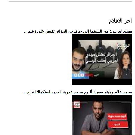
اخر الافلام
.. مهدي لعريبي: من السينما إلى -مافيا-... الجزائر تقبض على زعيم
.. محمد علام وهيثم سعيد: ألبوم محمد عدوية الجديد استكمالا لنجاح