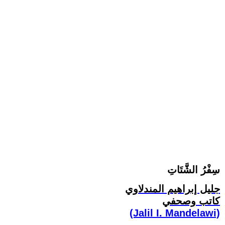
سِفْرُ الشَّتَاتِ
جليل إبراهيم المندلاوي
كاتب وصحفي
(Jalil I. Mandelawi)