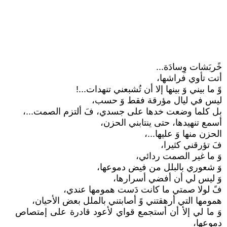
خًربَشات وِسادَة...
أتت تأوي فراشها،
وً ما بيني وَ بينها إلا أن تُشبعني تنهدات...!
ليس في ليال مؤرقة فقط وَ حسب،
بل كلما وضعت خدها على جسدي، فَ ألتزم الصمت...،
أسمع تنهيدها، حتى ينتابني الحزن،
الحزن منها وَ عليها...،
فَ تؤرقني كثيرا،
وَ ما غير الصمت ردائي،
وَ شعوري بالبلل من فيض دموعها،
وَ ليس لي أن أفضي أسرارها،
فً لولا صمتي ما كانت دَست همومها عندي،
همومها التي أرهقتني وً أصابتني بالملل بعض الأحيان،
وَ ما لي إلأ أن أستجمع قواي لأعود قادرة على إمتصاص
دموعها،