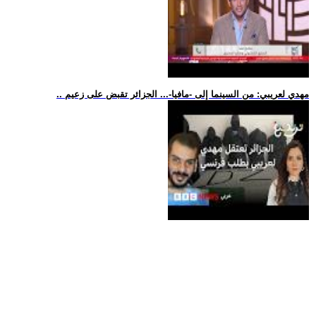
.. مهدي لعريبي: من السينما إلى -مافيا-... الجزائر تقبض على زعيم