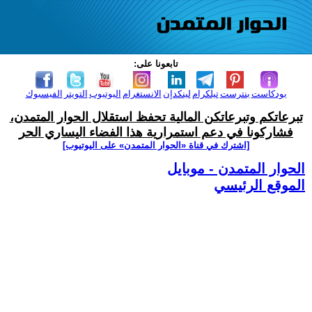
تابعونا على:
بودكاست
بنترست
تيلكرام
لينكدإن
الانستغرام
اليوتيوب
التويتر
الفيسبوك
تبرعاتكم وتبرعاتكن المالية تحفظ استقلال الحوار المتمدن،
فشاركونا في دعم استمرارية هذا الفضاء اليساري الحر
[اشترك في قناة ‫«الحوار المتمدن» على اليوتيوب]
الحوار المتمدن - موبايل
الموقع الرئيسي