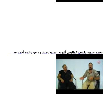
.. محمد عدوية يكشف كواليس ألبومه الجديد ومشروع عن والده أحمد عد