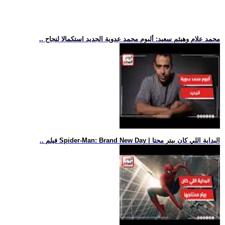
.. محمد علام وهيثم سعيد: ألبوم محمد عدوية الجديد استكمالا لنجاح
.. فيلم Spider-Man: Brand New Day | البداية اللي كان بيتر محتا