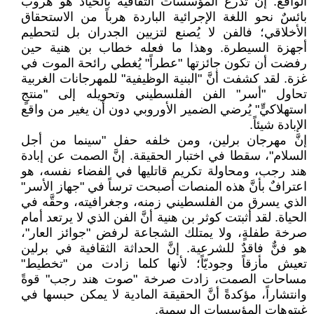
الواقع. إنَّ تذرع المؤسسات الثقافية بالحياد هو هروبٌ
بائسٌ نحو اللغة الإجرائية الباردة هرباً من الاستحقاق
الأخلاقي؛ فالفن لا يُصنع لتزيين الجدران بل لتحطيم
أجهزة السيطرة. وهذا ما فعله خطاب بن هنية حين
رفضت أن تكون جائزتها "عطراً" يُغطي رائحة الموت في
غزة. لقد كشفت أنَّ "البنية الوظيفية" للمهرجانات الغربية
تحاول "أسر" الفن الفلسطيني وتحويله إلى "منتجٍ
استهلاكيٍّ" يُرضي الضمير الأوروبي دون أن يغير من واقع
الإبادة شيئاً.
إنَّ مهرجان برلين، ومن خلفه حفل "سينما من أجل
السلام"، سقطا في اختبار الحقيقة. إنَّ الصمت عن إبادة
هند رجب، ومحاولة تكريم قاتليها في الفضاء نفسه، هو
اعترافٌ بأنَّ هذه المنصات أصبحت ترساً في "جهاز الأسر"
الذي يسرق من الفلسطيني زمنه، وجغرافيته، وحقَّه في
الحياة. لقد أثبتت كوثر بن هنية أنَّ الفن الذي لا يرتعد أمام
صرخة طفلةٍ، ولا يمتلك الشجاعة لرفض "جوائز العار"،
هو فنٌّ فاقدٌ للشرعية. إنَّ الحداثة الثقافية في برلين
تعيش مأزقاً وجوديّاً؛ لأنها كلما زادت من "تخطيط"
مساحات الصمت، زادت صرخة "صوت هند رجب" قوةً
وانتشاراً، مؤكدةً أنَّ الحقيقة المادية لا يمكن حبسها في
غيتوهات المؤسسات الرسمية.