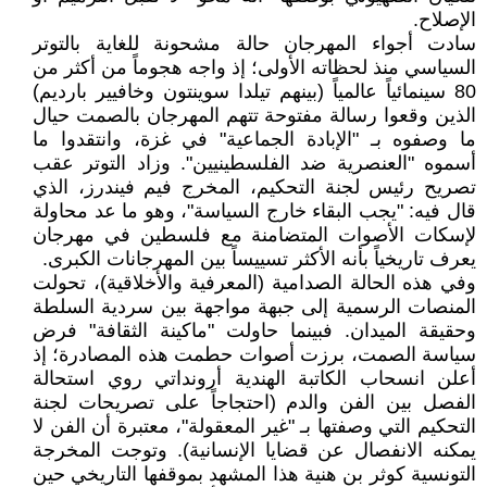
الإصلاح.
سادت أجواء المهرجان حالة مشحونة للغاية بالتوتر
السياسي منذ لحظاته الأولى؛ إذ واجه هجوماً من أكثر من
80 سينمائياً عالمياً (بينهم تيلدا سوينتون وخافيير بارديم)
الذين وقعوا رسالة مفتوحة تتهم المهرجان بالصمت حيال
ما وصفوه بـ "الإبادة الجماعية" في غزة، وانتقدوا ما
أسموه "العنصرية ضد الفلسطينيين". وزاد التوتر عقب
تصريح رئيس لجنة التحكيم، المخرج فيم فيندرز، الذي
قال فيه: "يجب البقاء خارج السياسة"، وهو ما عد محاولة
لإسكات الأصوات المتضامنة مع فلسطين في مهرجان
يعرف تاريخياً بأنه الأكثر تسييساً بين المهرجانات الكبرى.
وفي هذه الحالة الصدامية (المعرفية والأخلاقية)، تحولت
المنصات الرسمية إلى جبهة مواجهة بين سردية السلطة
وحقيقة الميدان. فبينما حاولت "ماكينة الثقافة" فرض
سياسة الصمت، برزت أصوات حطمت هذه المصادرة؛ إذ
أعلن انسحاب الكاتبة الهندية أرونداتي روي استحالة
الفصل بين الفن والدم (احتجاجاً على تصريحات لجنة
التحكيم التي وصفتها بـ "غير المعقولة"، معتبرة أن الفن لا
يمكنه الانفصال عن قضايا الإنسانية). وتوجت المخرجة
التونسية كوثر بن هنية هذا المشهد بموقفها التاريخي حين