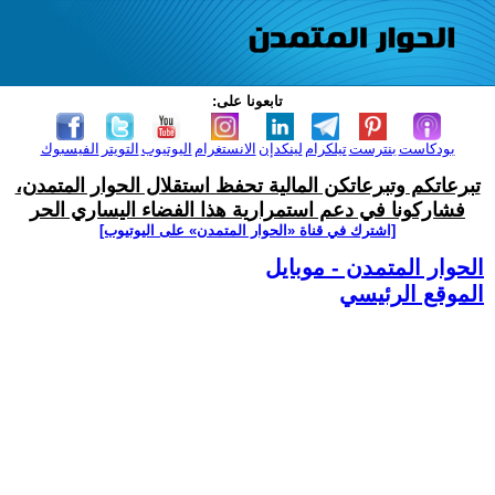
تابعونا على:
بودكاست
بنترست
تيلكرام
لينكدإن
الانستغرام
اليوتيوب
التويتر
الفيسبوك
تبرعاتكم وتبرعاتكن المالية تحفظ استقلال الحوار المتمدن،
فشاركونا في دعم استمرارية هذا الفضاء اليساري الحر
[اشترك في قناة ‫«الحوار المتمدن» على اليوتيوب]
الحوار المتمدن - موبايل
الموقع الرئيسي