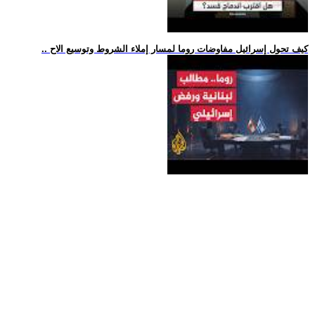
.. كيف تحول إسرائيل مفاوضات روما لمسار إملاء الشروط وتوسيع الاح