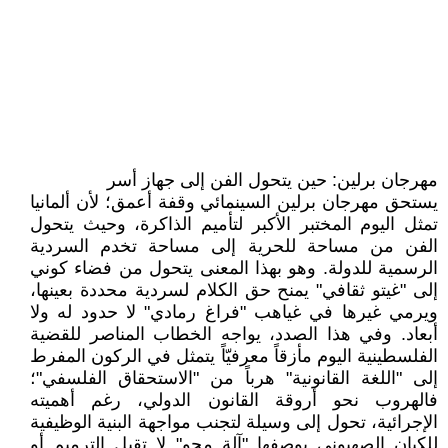
مهرجان برلين: حين يتحول الفن إلى جهاز أسر
يستحق مهرجان برلين السينمائي وقفة أعمق؛ لأن ألمانيا
تمثل اليوم المختبر الأكبر لتأميم الذاكرة، وحيث يتحول
الفن من مساحة للحرية إلى مساحة تخدم السردية
الرسمية للدولة. وهو بهذا المعنى يتحول من فضاء كوني
إلى "غيتو ثقافي" يمنح حق الكلام لسردية محددة بعينها،
ويرمي غيرها في غياهب "فراغ رمادي" لا حدود له ولا
أبعاد. وفي هذا الصدد، يواجه الخطاب المناصر للقضية
الفلسطينية اليوم مأزقاً معرفيّاً يتمثل في الركون المفرط
إلى "اللغة القانونية" هرباً من "الاستحقاق الفلسفي"؛
فالهروب نحو أروقة القانون الدولي، رغم أهميته
الإجرائية، تحول إلى وسيلة لتجنب مواجهة البنية الوظيفية
للكيان الصهيوني بوصفها "آلة محو" لا تقبل الترميم أو