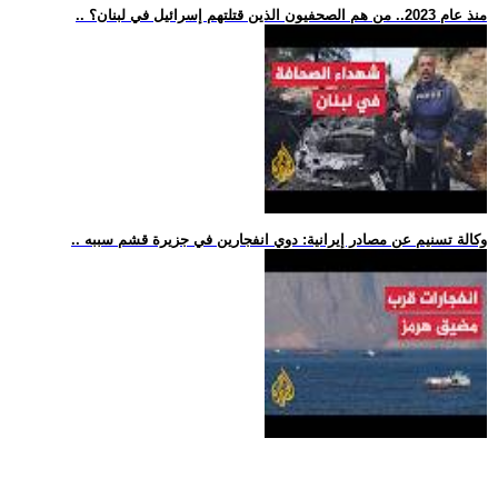
.. منذ عام 2023.. من هم الصحفيون الذين قتلتهم إسرائيل في لبنان؟
.. وكالة تسنيم عن مصادر إيرانية: دوي انفجارين في جزيرة قشم سببه