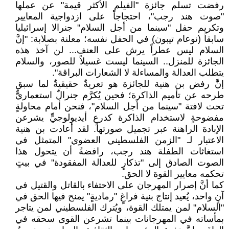
رفضت تسلم جائزة "الفيلم الأكثر قيمة" عن عملها
"صوت هند رجب"، احتجاجاً على ازدواجية المعايير
وتكريم حفل "سينما من أجل السلام" جنرالا إسرائيليا
سابقاً (نوعام تيبون) في الحفل نفسه؛ معلنة بصلابة: "إنَّ
السلام ليس عطراً يرش على العنف... لن آخذ هذه
الجائزة للمنزل.. السينما ليست غسيلاً للصور، والسلام
يتطلب العدالة والمساءلة لا الشعارات البراقة".
إنَّ رفض بن هنية للجائزة هو تعريةٌ حقيقيةٌ لما سبق
طرحه عن تأميم الذاكرة؛ فحين يُكرَّم جنرالٌ استعماريٌّ
تحت لافتة "سينما من أجل السلام"، فنحن أمام محاولةٍ
مفضوحةٍ لاستخدام الذاكرة كدرعٍ أيديولوجيٍّ يشرعن
الإبادة الراهنة عبر تجميل صورتها. لقد أعادت بن هنية
الاعتبار لـ "الزمن الفلسطيني العضوي" المتمثل في
استغاثات الطفلة هند رجب، رافضةً أن يتحول هذا
الصوت الصادق إلى "تذكارٍ للعدالة المفقودة" في بيتٍ
تحكمه معايير القوة لا الحق.
كما أنَّ إصرار المهرجان على الاحتفاء بالقاتل والقتيل في
آنٍ واحد، يُعيد إنتاج بنية فراغٍ "رماديةٍ" يمنح فيها الحق في
"السلام" لمن يمتلك القوة، ويُترك الفلسطيني لمن يتاجر
بمأساته في المهرجانات بينما تشرعن القوى سحقه في