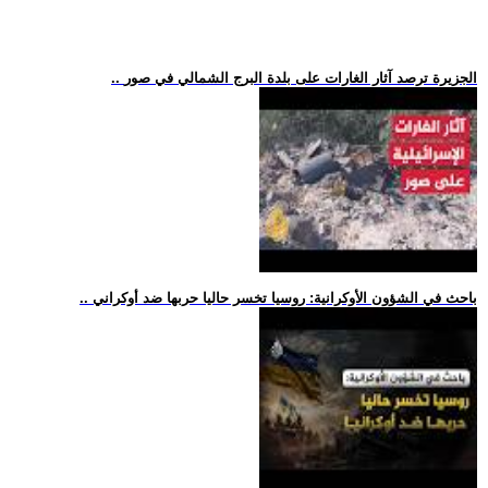
.. الجزيرة ترصد آثار الغارات على بلدة البرج الشمالي في صور
.. باحث في الشؤون الأوكرانية: روسيا تخسر حاليا حربها ضد أوكراني