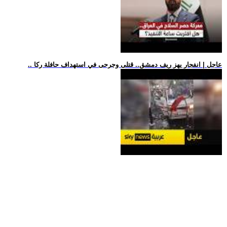
.. عاجل | انفجار يهز ريف دمشق.. قتلى وجرحى في استهداف حافلة ركا