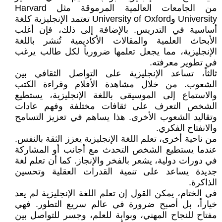
من الجامعات العالمية المرموقة مثل Harvard
University وUniversity of Oxford تعتمد الإنجليزية كلغة
أساسية في التدريس. بالإضافة إلى ذلك، فإن أغلب
الأبحاث العلمية والمقالات الأكاديمية تُنشر باللغة
الإنجليزية، مما يجعل تعلمها ضرورياً لكل طالب يرغب
في تطوير معرفته.
ثالثاً، تساعد الإنجليزية على التواصل الثقافي بين
الشعوب. من خلال مشاهدة الأفلام وقراءة الكتب
والاستماع إلى الموسيقى باللغة الإنجليزية، يستطيع
الشخص التعرف على ثقافات مختلفة وفهم عادات
وتقاليد الشعوب الأخرى. هذا يساهم في تعزيز التسامح
والانفتاح الفكري.
من ناحية أخرى، تعلم اللغة الإنجليزية يعزز الثقة بالنفس.
عندما يستطيع الشخص التحدث مع أجانب أو المشاركة
في دورات دولية، يشعر بالفخر والإنجاز. كما أن تعلم لغة
جديدة يساعد على تنمية القدرات العقلية وتحسين
الذاكرة.
في الختام، يمكن القول إن تعلم اللغة الإنجليزية لم يعد
خياراً، بل أصبح ضرورة في عالم سريع التطور. فهي
مفتاح للنجاح المهني، وبوابة للعلم، وجسر للتواصل بين