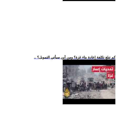
.. كم تبلغ تكلفة إعادة بناء غزة؟ ومن أين سيأتي التمويل؟