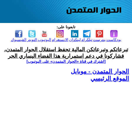
تابعونا على:
بودكاست
بنترست
تيلكرام
لينكدإن
الانستغرام
اليوتيوب
التويتر
الفيسبوك
تبرعاتكم وتبرعاتكن المالية تحفظ استقلال الحوار المتمدن،
فشاركونا في دعم استمرارية هذا الفضاء اليساري الحر
[اشترك في قناة ‫«الحوار المتمدن» على اليوتيوب]
الحوار المتمدن - موبايل
الموقع الرئيسي