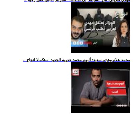
.. محمد علام وهيثم سعيد: ألبوم محمد عدوية الجديد استكمالا لنجاح