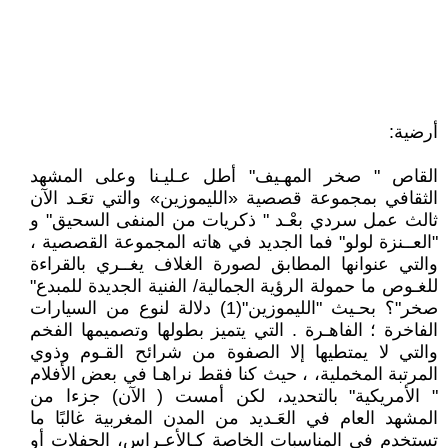
أرضية:
القاص " صخر المهـيف" أطل عـليـنا وعلى المشهد
الثقافي بمجموعة قصصية «الليموزين» والتي تعَـد الآن
ثالث عمل سردي بعْـد " ذكريات من المنفى السحيق" و
"العــنزة لولو" فما الجديد في هاته المجموعة القصصية ،
والتي عنوانها المطابق لصورة الغلاف يغــري بالقراءة
للغـوص ما حمولة الرؤية الجمالية/ الفنية الجديدة للمبدع"
صخر"؟ بحـيث "الليموزين"(1) دلالة لنوع من السيارات
الفاخرة ؛ الفاهـرة . التي يتميز بطولها وتصميمها الفخم
والتي لا يمتطيها إلا الصفوة من شرائح القـوم وذوي
المرتبة المخملية، ، حيث كنا فقط نراهـا في بعض الأفلام
" الأمريكية" بالتحديد، لكن أمست ( الآن) جزءا من
المشهد العام في العَـديد من المدن المغربية غالبًا ما
تستخدم في المناسبات الخاصة كـالأعـراس، الحفلات أو