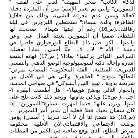
فذكاء الكاتب" صخر المهيف" لعب على لفظة "
الليموزين" والتي تم تغيير الإسم: تبين أن المفردة دخيلة
كحالة ويتبين عدم معرفة الشيء، وذلك من خلال(
الطاهرة) والدة شيماء:" ستمتطين الليزوزين في ليلة
زفافك...(ص16) رغم أن ابنتها" شيماء " صححت لها
اللفظة، ضمنيا أن الليموزين بعيدة المنال عني وعن
والدتها ، لكن ظل ذاك التطلع البورجوازي حاضرا في
ذهنية " الأم":"- لا... لا... هيّا أجيبي... بماذا تفضلك
العـرائس اللواتي يركبنها؟ بماذا؟ ( ص17) فهاته القصة
إشارة وإحالة ذكية لسوسيولوجية الوضع الذهني والنفسي
للشريحة السفلية، "الفئة المحكومة" المصاب بمرض"
التطلع" نموذج " الطاهرة" والتي هي في الأصل من
شريحة بدوية ، تبيع "التين ألشوكي" في ضواحي المدينة،
والحوار التالي يوضح هويتها؟-:" هل أطعمت البقرة ؟-
أجل...( ص15) ويذكي بداوتها، ورغم ذلك كانت تلح على
ابنتها، وتزن عليها؛ حينما انبهرت بسيارة"الليموزين:" إذا
كان سفيان يحبك فعلا فعليه أن يتدبر أمر الليموزين ...
(ص18) هنا يتضح لنا أن لا أحد تقريبا ( أمسى) يؤمن
بوضعه الاجتماعي والاقتصادي،لأن الأغلبية محكومة
بمرض التطلع، الذي يوقع صاحبه في الكثير من المطبات
والآفات، التي تضر نفـسه قبل شريحته.