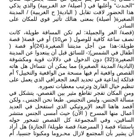
"الحـدث" وأغلبها في ( أصيلة/ حد الغـريبية) والذي يذكي
هذا الحضور لافت تقابل ( البادية( ح الغريبية) / المدينة
الصغيرة( أصيلة) بمعنى هنالك تأثير قوي للمكان على
السادر.
(قصة/ الغر والجميلة: لم تكن المسافة طويلة، كانت
نصف ساعة كافية للوصول ( ص10) أو في قصة( قصة
طويلة:-هذا من أجل مدينتنا الصغيرة.(24)أو قصة (
أطفال في الشمس):- للسائق قبل أن يبتعدوا عن المدينة
الصغيرة:(32) دون الدخول في دلالات قوية ومكشوفة
(البادية/ المدينة الصغيرة) مما يمكن أن نتساءل هل هاته
القصص واقعية أم فيها مسحة من الواقعية والتخييل؟ أم
فذلكة إبداعية في تحديد البعد الجغرافي الذي يعمل على
تنظيم خيال القارئ وترتيب معطيات تصوره.
ومن المكان تفجر تقاطع مثير بين القصص، يتشكل في
مسألة الجنس، وليس التجنيس. طبعا نحن الجنس.، ولكن
أقصد هاهنا البعد الإيروتيكي الذي استفحل في العديد
أعمال منها المسرح ( الآن) حيث أمسى الجنس منتشر
الساقين، وفي المجموعة كل القصص تتمحور حوله
باستثناء قصة ( الممرضة/ قصة طويلة/ الجنازة) هل أراد
أن يشير بأن المجتمع لازال محـروما ومكبوتا جنسيا، أم