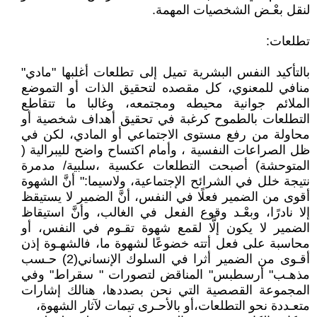
لنقل بعْـض الشخصيات المهمة.
تطلعات:
بالتأكيد النفس البشرية تميل إلى تطلعات أغلبها "مادي"
منافي للمعنوي، كل مقصده لتحقيق الذات أو التموضع
الملائم جوانية محيطه ومجتمعه، وغالبا ما تتقاطع
التطلعات بالطموح كرغبة في تحقيق أهداف شخصية أو
محاولة من رفع مستوى الاجتماعي أو المادي، لكن في
ظل الصراعات النفسية ، وأمام اكتساح واضح لليبرالية (
المتوحشة) أصبحت التطلعات عكسية ،سلبية/ مدمرة
نتيجة خلل في الشرائح الإجتماعية، ولاسيما:" أنَّ الشهوة
أقوى من الضمير فعلًا في النفس، أنَّ الضمير لا يستيقظ
إلا نادرًا، وبعْـد وقوع الفعل في الغالب، وأنَّ استيقاظ
الضمير لا يكون إلَّا لقمع شهوة تقـوم في النفس، أو
محاسبة على فعل أتته خضوعًا لشهوة ما، فالشهـوة إذن
أقـوى من الضمير أثرا في السلوك الإنساني(2) حـسب
مذهـب" أرسطبس" المناقض لتصورات " سقراط" وفي
المجموعة القصصية التي نحن بصددها، هنالك إشارات
متعـددة نحو التطلعات،أو بالأحـرى تيمات لآثار الشهوة،