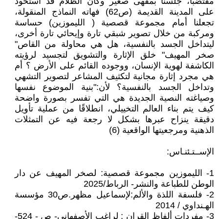
مقتضبا، جلسنا بمقهى صغير وكان الظلام قد استحوذ
على المدينة القديمة (ص62) فهاته النماذج المنقولة،
تجعلنا أمام مجموعة قصصية ( الليموزين) حساسة
ومركبة من خلال تصوير شبقي تارة وإيحائي تارة أخرى،
ليتداخل الجسد بالنفسية، هل هي محاولة من القاص"
صخر المهيف" خلق الإثارة والتشويق لتجسيد لرؤيته
الكاشفة لهوية الإنسان، ووجوده القائم على الأرض ؟ أم
هي مجرد إثارة مجانية لتكثيف المشاعر لتصوير التشهي
وتداخل الجسد بالنفسية؟ لأن:"بنية الموضوع نفسها
وصياغته النصية الجديدة هي التي تفسر بصورة واضحة
كيف يتم بناء العالم التخييلي، انطلاقًا من عملية تأويل
دقيقة ينزاح عبرها بشكل لا رجعة فيه عن التمثلات
الذهنية ومرجعيتها الواقعية (6)
الإســتـئنـاس:
1- الليموزين مجموعة قصصية: لصخر المهيف عن دار
الوطن للطباعة والنشر- الرباط/2025
2- فلسفة اللذة والألم:لإسماعيل مظهر.ص30 مؤسسة
الهـنداوي / 2014
3- مفردات ألفاظ القران : لراغب الأصفهاني- ص - 524-