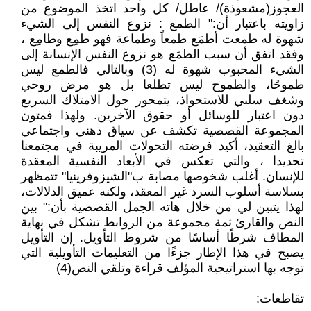
العجوز(مشعوذة)/ عاطل/ كل واحد اتخذ الموضوع من
زاويته باعتبار أن:" الطمع : نزوع النفس إلى الشيء
شهوة له طمعت أطمَع طمعاً وطماعة فهو طمِع وطامِع ،
وفقد اتفق أن سبب الطمَع هو نزوع النفس الإنسانة إلى
الشيء المحبوب شهوة له (3) وبالتالي فالطمع ليس
طموحًا، والطموح ليس تطلعا بل هو مرض روحي
وشغف سلبي للاستحواذ، يتمحور حول الامتلاك السريع
دون اعتبار للوسائل أو حقوق الآخرين. ولهذا فمتون
المجموعة القصصية تكشف عن سياق ذهني واجتماعي
بالغ التعقيد، أكيد فرضته التحولات المريبة في مجتمعنا
تحديدا ، والتي تعكس في الأبعاد النفسية المعقدة
للإنسان. أغلب شخوصها مصابة ب"الشيزوفرينيا" تتمظهر
بسلاسة أسلوب السرد غير المعقد، ولكنه عميق الدلالات،
لهذا يتبين لي من خلال هاته الجمل القصصية بأن:" بين
النص والقارئ ثمة مجموعة من الروابط تشكل في نهاية
المطاف شرطًا أساسًا من شروط التأويل. إن التأويل
يصبح في هذا الإطار جزءًا من التعليمات التأويلية التي
توجه بها استراتيجية المؤلف قراءة وتلقي النص(4)
تقاطعات: