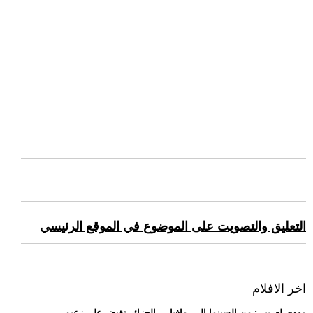
التعليق والتصويت على الموضوع في الموقع الرئيسي
اخر الافلام
.. مهدي لعريبي: من السينما إلى -مافيا-... الجزائر تقبض على زعيم