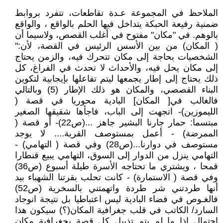
الملاحظ في المجموعة عـدة تقاطعات، تتفرد بروابط
ضمنية رفيعة الحبكة يتداخل فيها الحلم بالواقع ، والواقع
بالوهم. في "مكان" مفتوح في أغلب القصص، ولاسيما أن
( المكان) من بين الأسس الرئيس في القصة، لأن:"
الشخصيات بحاجة إلى مكان تتحرك فيه، والزمن يحتاج
إلى مكان يحل فيه، والأحداث لا تحدث في الفراغ، كل
ذلك يحتاج إلى إطار يجمعها ليتم تفاعلها بإيجابية لتكوين
البناء القصصي، والمكان هو ذلك الإطار (5) وبالتالي
فالغالب في[ المكان] البادية محوريا في قصة (
الليموزين)- اتجهت إلى الباب، فاجأها شقيقها الصغير
مبتسما: حمار جارنا البشير جاهز ...(ص22)- أو قصة (
الممرضة) - أعمل بمستوصف القرية.... لا يوجد
مستوصف في دوارنا...(ص28) وفي قصة ( التهامي) -
التهامي ينزل من الدوار إلى السوق، التهامي يبيع قنطارا
قمحا ، ويشتري ما تحتاجه الأسرة طيلة أسبوع (ص36)
وفي قصة ( الاستمارة) - كانت تحلب بقرتنا الشهباء بيد
أنها طردتني شر طردة واتهمتني بالسخرية (ص52)
فالغـوص في فضاء البادية ليس اعتباطيا بل نتيجة انوجاد
السارد/ الكاتب في قلب جغرافية المكان(؟) سيكون هذا
احتمال إذا ما لم يتم تذييل كل قصة بجغرافية مكان