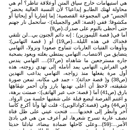
هي استيهامات خارج سياق المتن أوعلاقة تناظر؟ أم هي
محاولة لهتك الطابـو إبداعيا؟ لأن النسبة العالية يحضر"
الجنس" في المجموعة القصصية؛ إما إشاريا أو إيحائيا أو
مكشوفا: ففي (قصة: الغر والجميلة):- سأتحمل نار جهنم
حتى أحظى بالنوم على صدرك.(ص9)
أما في( قصة الليموزين) : إنه دائم الجنون بي...لن تلتقي
فخداك في هذه الليلة...(ص19) أو ( قصة التهامي):
وتأوهات الفتيات العاريات تتماوج صعودا ونزولا، التهامي
يتضايق من الانتصاب، التهامي يمتطي بغلته ويعود بصحبة
جاره مسترجعين ما شاهداه (ص37).... التهامي يندس
في الفراش، التهامي يمد أنامله إلى نهدي زوجته، هذه
أول مرة يفعلها منذ زواجه، التهامي يداعب النهدين
(ص38) و( قصة حداثة): - جمد في مكانه، تمعن صورة
شقيقته، لاحظ أن أعلى نهديها بارز وأن أحمر شِفَاهِهَا
بارق (ص41) أما ( قصة: حب عبر الهاتف):- صمتت برهة،
و اغتنم الفرصة ليضع قبلة على شفتيها خلسة من الروَاد.
(ص44) وفي (قصة:كوادالوبي):- قلت لها وأنا أكرع كأسا
آخر وأنظر إلى فخديها...... فتحت عيني على ظل فتاة
نصف عارية تسرح شعرها، لم أعرف من هي في بادئ
الأمر...:(59)...وعلى كاحلها ضمادة بيضاء، تبادلنا حديثا