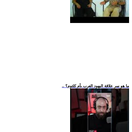
.. ما هو سر علاقة اليهود العرب بأم كلثوم؟