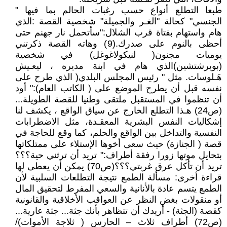
طبعا التطلع أنواع حسب رغبات الحالم بما فيها "
الجنسي" كحالة "الغـر والجميلة" شخصية القصة :الذي
هام واستهام بفتاة قرب الشلال:"سأتحمل نار جهنم حتى
أحظى بالنوم على صدرك.(9) وهاته القصة ذكرتني
يوميات مجنون( لنيكولاغوغل) في شخصية
(بوبرشتشين)الذي هام في ابنة مديره ، ليعـيش
هَـلوسات. مثل " رئيس المجلس البلدي( الذي طرح على
نفسه قبل أن يطرح الموضع على ( الكاتب العام):" أود
أن تنظموا في المستقبل ملتقى وطنيا للقصة الطويلة...
(ص24) هـذا التطلع الخارج عن سياق الواقع ، يكشف لنا
إشكاليات النفس البشرية المعقـدة، مثل الاضطرابات
النفسية والتداخل بين الواقع والحلم، كما وقع للحاجة في
قصة ( الجنازة) حيث سعى أخوها الإستلاء على ممتلكاتها
بتحايل موتها زورا رفقة أطراف:" تريد أن ترثني حية؟؟؟
تريد أن تأكل عرق غربتي؟؟؟(ص70) يمكن أن يعطى لها
قراءة أخرى: مسألة الطمع نتيجة التطلعات السلبية لأن
الطمع يتسم عادة بالأنانية والسعي المفرط لتحقيق المال
أو منقولات بغض النظر عن العواقب الأخلاقية والقانونية
كقصة (الجثة) - أريدك أن تتظاهر بأنك جثة... جثة عارية...
(ص72) أطراف ثلاث – الحارس ( ثلاجة الأموات)/