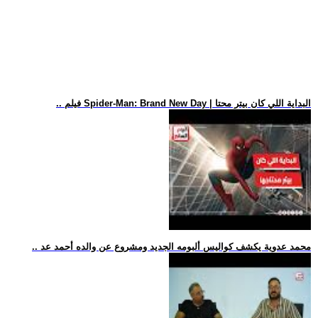
.. فيلم Spider-Man: Brand New Day | البداية اللي كان بيتر محتا
.. محمد عدوية يكشف كواليس ألبومه الجديد ومشروع عن والده أحمد عد