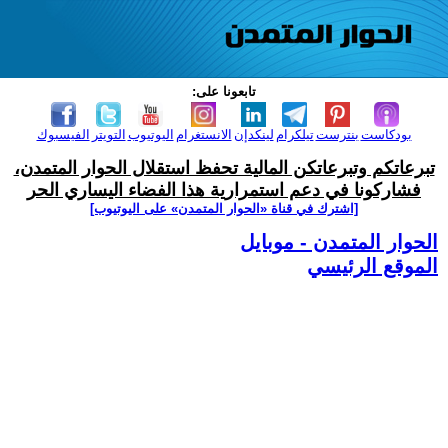
تابعونا على:
بودكاست
بنترست
تيلكرام
لينكدإن
الانستغرام
اليوتيوب
التويتر
الفيسبوك
تبرعاتكم وتبرعاتكن المالية تحفظ استقلال الحوار المتمدن،
فشاركونا في دعم استمرارية هذا الفضاء اليساري الحر
[اشترك في قناة ‫«الحوار المتمدن» على اليوتيوب]
الحوار المتمدن - موبايل
الموقع الرئيسي