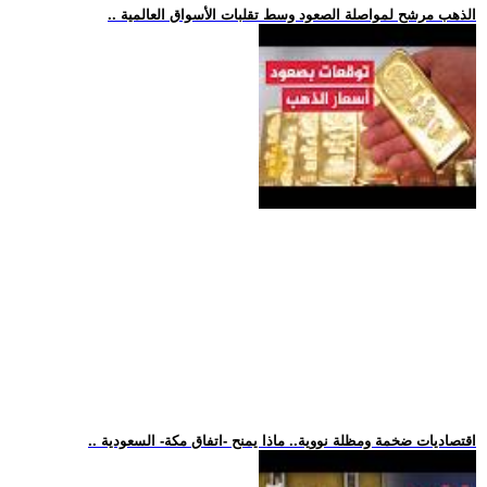
.. الذهب مرشح لمواصلة الصعود وسط تقلبات الأسواق العالمية
.. اقتصاديات ضخمة ومظلة نووية.. ماذا يمنح -اتفاق مكة- السعودية