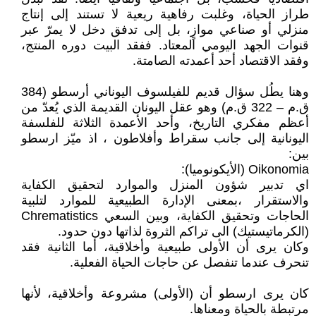
طراز الحياة، وغلبت رفاهية ريعية لا تستند إلى إنتاج
منزلي أو صناعي موازٍ، بل إلى تدفق دخل لا يمرّ عبر
قنوات الجهد اليومي المعتاد. ففقد البيت دوره المنتج،
وفقد الاقتصاد أحد أعمدته الصامتة.
وهنا يطُل سؤال قديم للفيلسوف اليوناني أرسطو (384
ق.م – 322 ق.م) وهو عقل اليونان القديمة الذي يُعدّ من
أعظم مفكري التاريخ، وأحد الأعمدة الثلاثة للفلسفة
اليونانية إلى جانب سقراط وأفلاطون ، اذ ميّز ارسطو
بين:
Oikonomia (الأيكونوميا):
اي تدبير شؤون المنزل والموارد لتحقيق الكفاية
والاستقرار ،بمعنى الإدارة الطبيعية للموارد لتلبية
الحاجات وتحقيق الكفاية، وبين السعي Chrematistics
(الكرماتيستيك) الى تراكم الثروة لذاتها دون حدود.
وكان يرى أن الأولى طبيعية وأخلاقية، أما الثانية فقد
تنحرف عندما تنفصل عن حاجات الحياة الفعلية.
كان يرى ارسطو أن (الأولى) مشروعة وأخلاقية، لأنها
مرتبطة بالحياة ومعناها.