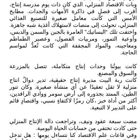
وبات الاقتصاد المنزلي، الذي كان ذات يوم مدرسة إنتاج،
أقرب إلى فصلٍ في ذاكرة الأمهات والجدات. مطابخ
الأمس التي كانت معامل صغيرة للتصنيع الغذائي
المنزلي، تحولت إلى منصات لاستهلاك أغذية شبه جاهزة.
واختفت تلك “البساتيك” العامرة بالجبن والسمن والدبس،
وأوعية التمور، ومربيات الفصول، وعصير الطماطم
ومعاجينه، والمواد المجففة التي كانت تُعدُّ لمواسم
الحاجة.
كانت بيوتُنا وحدات إنتاج متكاملة، تتصل بالمزرعة
والسوق والمصنع.
كانت ربة البيت مديرة إنتاج حقيقية، تدير دوالّ انتاج
منزلية لا تقل تعقيدًا عن أي منشأة صغيرة. وكان تنور
الطين، الممتد بجذوره إلى أرض سومر ووادي الرافدين،
أكثر من أداة خبز ،كان رمزًا لاكتفاءٍ نسبي، واقتصادٍ قائم
على التدبير لا التبعية.
مضت سبعة عقود ونيف، وتراجعت دالة الإنتاج المنزلي
حتى كادت تختفي من حسابات الحياة اليومية.
وفي قاعات علم الاقتصاد كنا نتساءل يومها : هل تدخل