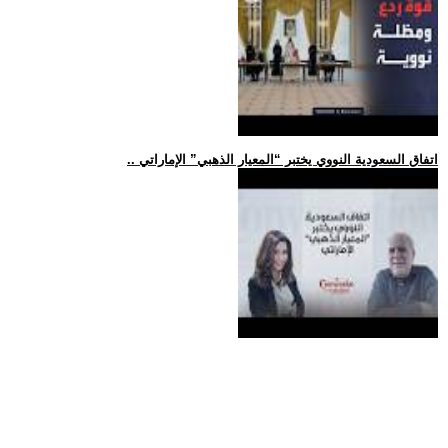
.. اتفاق السعودية النووي يختبر “المعيار الذهبي” الإماراتي