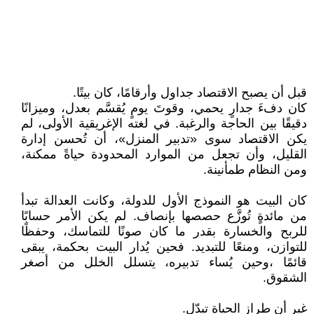
قبل أن يصبح الاقتصاد جداول وأرقامًا، كان بيتًا.
كان دفءَ جدارٍ يحمي، وقوتَ يومٍ يُقسَّم بعدل، وميزانًا
دقيقًا بين الحاجة والرغبة. في لغته الإغريقية الأولى، لم
يكن الاقتصاد سوى «تدبير المنزل»، أن تُحسن إدارة
القليل، وأن تجعل من الموارد المحدودة حياةً ممكنة،
ومن النظام طمأنينة.
كان البيت هو النموذج الأول للدولة، وكانت العدالة تبدأ
من مائدةٍ تُوزَّع حصصها بإنصاف. لم يكن الأمر حسابًا
للربح والخسارة بقدر ما كان صونًا للتماسك، وحفظًا
للتوازن، ومنعًا للتبديد. فحين يُدار البيت بحكمة، يبقى
قائمًا ،وحين يُساء تدبيره، يتسلل الخلل من أصغر
الشقوق.
غير أن طراز الحياة تبدّل.