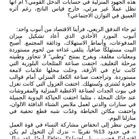
هذه الجهود المنزلية في حسابات الدخل القومي؟ أم أنها
تظل عملاً غير مرئي، خارج قياس الناتج، رغم أثره
العميق في التوازن الاجتماعي؟
ثم جاء التدفق الريعي، فرأينا الاقتصاد من أنبوب واحد:
أنبوب المورد الأحادي الذي أعاد تشكيل ميزان
المدفوعات، وأنماط الاستهلاك، وذائقة المجتمع. أصبح
البيت مستهلكًا صافياً، يتلقى غذاءه من لحوم مستوردة
ومعلبات مغلفة، ويفرح بمنتج “وطني” لا تتجاوز وطنيته
مرحلة التغليف. اختفت صناعة المثلجات البلورية التي
كانت تباع في الأزقة، وحلت محلها علامات لامعة
مستوردة. وتراجعت صناعة الكعك المنزلي أمام قوالب
جاهزة تُشترى وتُستهلك. اختفت الغزول التي كانت تغزل
في بيوت الجدات لصناعة الاغطية المنزلية والمفروشات
عند حائك المحلة ، مثلما اختفت الحياكة اليدوية الجميلة
في سنارات والدتي لعمل ملابس الشتاء الدافئة الالوان،
واختفت مكائن الخياطة وغدّت شبه قطع تحفية في
منازلنا اليوم.
وحين ننظر إلى انخفاض مشاركة النساء في قوة العمل
– في حدود 13% تقريبًا – ندرك أن التحول لم يكن
اقتصاديًا فحسب، بل اجتماعيًا وثقافيًا أيضًا. لقد تبدّل