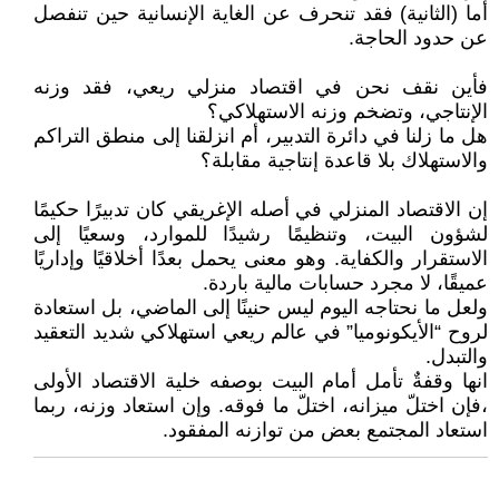
أما (الثانية) فقد تنحرف عن الغاية الإنسانية حين تنفصل
عن حدود الحاجة.
فأين نقف نحن في اقتصاد منزلي ريعي، فقد وزنه
الإنتاجي، وتضخم وزنه الاستهلاكي؟
هل ما زلنا في دائرة التدبير، أم انزلقنا إلى منطق التراكم
والاستهلاك بلا قاعدة إنتاجية مقابلة؟
إن الاقتصاد المنزلي في أصله الإغريقي كان تدبيرًا حكيمًا
لشؤون البيت، وتنظيمًا رشيدًا للموارد، وسعيًا إلى
الاستقرار والكفاية. وهو معنى يحمل بعدًا أخلاقيًا وإداريًا
عميقًا، لا مجرد حسابات مالية باردة.
ولعل ما نحتاجه اليوم ليس حنينًا إلى الماضي، بل استعادة
لروح “الأيكونوميا” في عالم ريعي استهلاكي شديد التعقيد
والتبدل.
انها وقفةٌ تأمل أمام البيت بوصفه خلية الاقتصاد الأولى
،فإن اختلّ ميزانه، اختلّ ما فوقه. وإن استعاد وزنه، ربما
استعاد المجتمع بعض من توازنه المفقود.