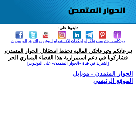
تابعونا على:
بودكاست
بنترست
تيلكرام
لينكدإن
الانستغرام
اليوتيوب
التويتر
الفيسبوك
تبرعاتكم وتبرعاتكن المالية تحفظ استقلال الحوار المتمدن،
فشاركونا في دعم استمرارية هذا الفضاء اليساري الحر
[اشترك في قناة ‫«الحوار المتمدن» على اليوتيوب]
الحوار المتمدن - موبايل
الموقع الرئيسي