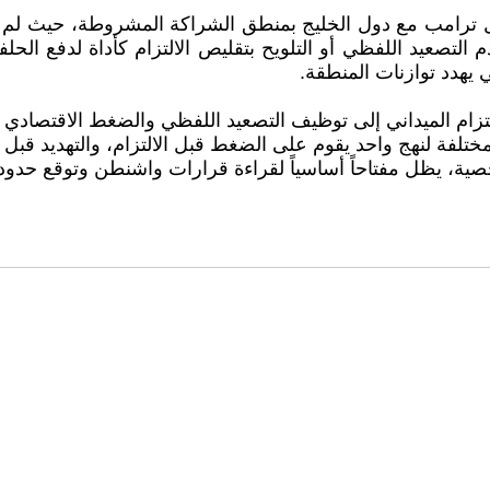
 ترامب مع دول الخليج بمنطق الشراكة المشروطة، حيث لم تعد ا
عيد اللفظي أو التلويح بتقليص الالتزام كأداة لدفع الحلفا
 يهدد توازنات المنطقة.
زام الميداني إلى توظيف التصعيد اللفظي والضغط الاقتصادي كأ
فة لنهج واحد يقوم على الضغط قبل الالتزام، والتهديد قبل ا
ة، يظل مفتاحاً أساسياً لقراءة قرارات واشنطن وتوقع حدودها