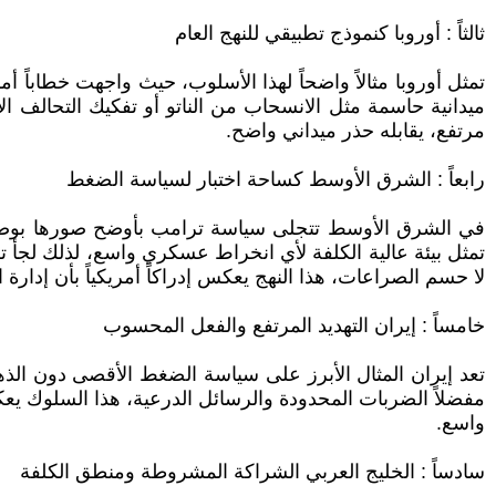
ثالثاً : أوروبا كنموذج تطبيقي للنهج العام
تمثل أوروبا مثالاً واضحاً لهذا الأسلوب، حيث واجهت خطاباً 
ميدانية حاسمة مثل الانسحاب من الناتو أو تفكيك التحالف 
مرتفع، يقابله حذر ميداني واضح.
رابعاً : الشرق الأوسط كساحة اختبار لسياسة الضغط
في الشرق الأوسط تتجلى سياسة ترامب بأوضح صورها بوصفها
تمثل بيئة عالية الكلفة لأي انخراط عسكري واسع، لذلك لجأ 
لا حسم الصراعات، هذا النهج يعكس إدراكاً أمريكياً بأن إدارة 
خامساً : إيران التهديد المرتفع والفعل المحسوب
تعد إيران المثال الأبرز على سياسة الضغط الأقصى دون الذ
مفضلاً الضربات المحدودة والرسائل الدرعية، هذا السلوك ي
واسع.
سادساً : الخليج العربي الشراكة المشروطة ومنطق الكلفة