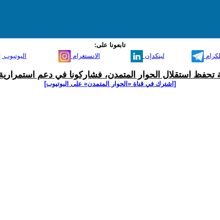
تابعونا على:
لكرام
لينكدإن
الانستغرام
اليوتيوب
ية تحفظ استقلال الحوار المتمدن، فشاركونا في دعم استمرارية 
[اشترك في قناة ‫«الحوار المتمدن» على اليوتيوب]