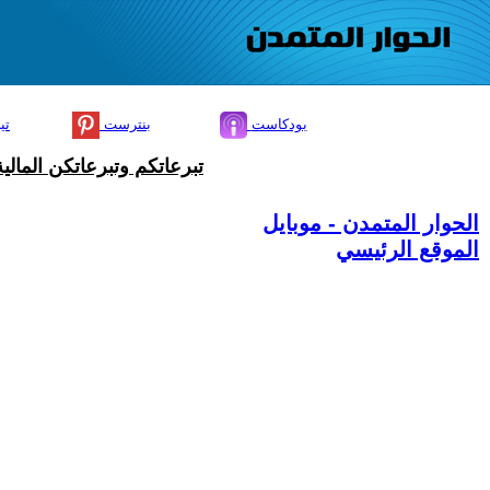
بودكاست
بنترست
تي
تبرعاتكم وتبرعاتكن المال
الحوار المتمدن - موبايل
الموقع الرئيسي