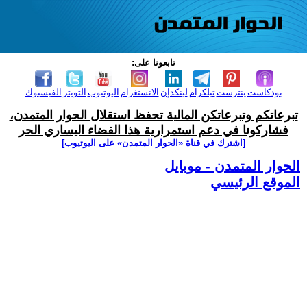
تابعونا على:
بودكاست
بنترست
تيلكرام
لينكدإن
الانستغرام
اليوتيوب
التويتر
الفيسبوك
تبرعاتكم وتبرعاتكن المالية تحفظ استقلال الحوار المتمدن،
فشاركونا في دعم استمرارية هذا الفضاء اليساري الحر
[اشترك في قناة ‫«الحوار المتمدن» على اليوتيوب]
الحوار المتمدن - موبايل
الموقع الرئيسي