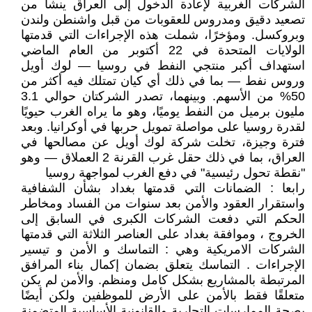
الشركات الغربية لإعادة الدخول إلى العراق ينشأ من
تصعيد دقيق ومدروس للعقوبات من قبل واشنطن ولندن
وبروكسل. ومؤخرًا، شملت هذه الإجراءات التي قدمتها
الولايات المتحدة في 22 أكتوبر من العام الماضي
استهداف أكبر منتجي النفط في روسيا — لوك أويل
وروس نفط — بما في ذلك أي كيان تمتلك فيه أكثر من
50% من الأسهم. وبينهما، تصدر الشركتان حوالي 3.1
مليون برميل من النفط يوميًا، وهو ما يراه الغرب حيويًا
لقدرة روسيا على مواصلة تمويل حربها في أوكرانيا. وبعد
فترة وجيزة، تخلت شركة لوك أويل عن مصالحها في
العراق، بما في ذلك حقل غرب القرنة 2 العملاق — وهو
"نقطة تحول رئيسية" في دفع الغرب لمواجهة روسيا
رابعا : الضمانات التي قدمتها بغداد بشأن الشفافية
واستقرار العقود والأمن بعد سنوات من الفساد ومخاطر
الحكم التي دفعت الشركات الكبرى في السابق إلى
الخروج ، وموافقة بغداد على العناصر الثلاثة التي قدمتها
الشركات الامريكية وهي : التماسك و الأمن و تيسير
الإجراءات . التماسك يتعلق بضمان إكمال بناء المرافق
المرتبطة بالمشاريع بشكل كامل ومنظم. والأمن لم يكن
متعلقًا فقط بالأمن على الأرض للموظفين ولكن أيضًا
بصحة الممارسات التجارية والقانونية الأساسية المتضمنة