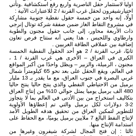
اوليا لاستثمار حقل الناصرية واربع رقع استكشافية .وتأتي
اختيارشيفرون لحقل غرب القرنة / 2 للاعتبارات الآتية :
أولًا، إنه واحد من خمسة حقول نفطية جنوبية مشارِكة
في مشروع التقاط الغاز ضمن صفقة شركة توتال إنرجي
ذات الأربعة محاور، إلى جانب حقول مجنون والطوبة
وارطاوي واللحيس ، هذا يعني أنه ستتاح فرص تعاون
إضافية بين عملاقي الطاقة الغربيين .
ثانيًا، غرب القرنة / 2 هو أحد الحقول النفطية الخمسة
الكبرى في العراق – الأخرى هي غرب القرنة / 1 ،
مجنون ، الرميلة، والزبير – ويظل واحدًا من أكبر المواقع
في العالم، ويقع الحقل على بعد نحو 65 كيلومتراً شمال
غربي البصرة في جنوب العراق، مع ما يقدر بـ 13 مليار
برميل من الاحتياطي النفطي والذي ينتج حاليا ينتج حاليا
480 الف برميل يوميا يمثل حوالي 10% من إنتاج العراق
بتكاليف استخراج من بين الأدنى في العالم بما لا يتجاوز
2-3 دولارات لكل برميل والتي تم إعطاؤها الأولوية
للتطوير لتمكين العراق من تحقيق هدفه الطويل الأمد
لإنتاج النفط البالغ 7 ملايين برميل يوميًا، مع الحفاظ على
استدامة الإنتاج منها.
ثالثا : إن فتح المجال لشركة شيفرون وغيرها من