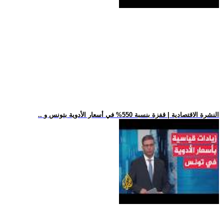
.. النشرة الاقتصادية | قفزة بنسبة 550% في أسعار الأدوية بتونس و