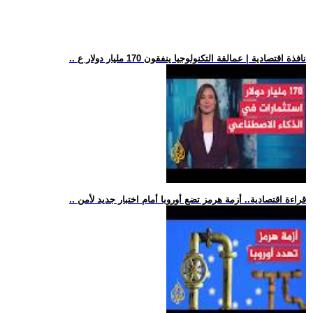
.. نافذة اقتصادية | عمالقة التكنولوجيا ينفقون 170 مليار دولار ع
.. قراءة اقتصادية.. أزمة هرمز تضع أوروبا أمام اختبار جديد لأمن