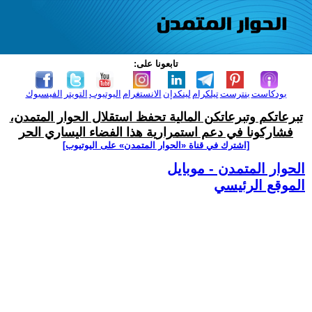
تابعونا على:
بودكاست
بنترست
تيلكرام
لينكدإن
الانستغرام
اليوتيوب
التويتر
الفيسبوك
تبرعاتكم وتبرعاتكن المالية تحفظ استقلال الحوار المتمدن،
فشاركونا في دعم استمرارية هذا الفضاء اليساري الحر
[اشترك في قناة ‫«الحوار المتمدن» على اليوتيوب]
الحوار المتمدن - موبايل
الموقع الرئيسي