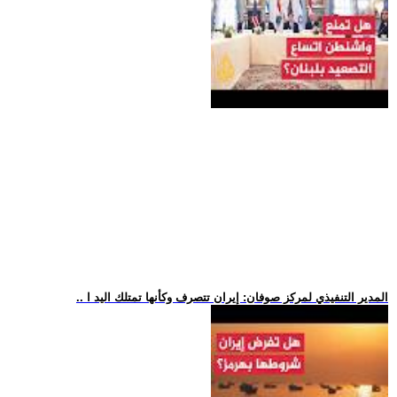
.. المدير التنفيذي لمركز صوفان: إيران تتصرف وكأنها تمتلك اليد ا