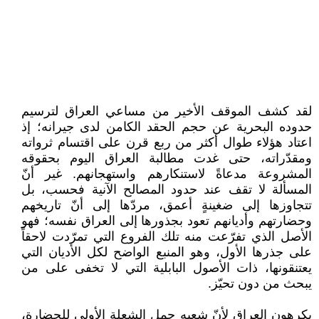
لقد كشف الموقف الأخير من مساعي العراق لترسيم
حدوده البحرية عن حجم الحقد الكامن لدى جيرانه؛ إذ
اعتاد هؤلاء طوال أكثر من ربع قرن على اقتسام ثرواته
ومقدّراته، حتى غدت مطالبة العراق اليوم بحقوقه
المشروعة مدعاةً لاستنكارهم واستهجانهم. غير أنّ
المسألة لا تقف عند حدود المصالح الآنية فحسب، بل
تتجاوزها إلى ضغينةٍ أعمق، مردّها إلى أنّ تاريخهم
وحضارتهم وأديانهم تعود بجذورها إلى العراق نفسه؛ فهو
الأصل الذي تفرّعت منه تلك الفروع التي تمرّدت لاحقاً
على جذرها الأول، وهو المنبع الواضح لكل الأديان التي
يعتنقونها، ذات الأصول البابلية التي لا تخفى على من
يبحث من دون تحيّز.
يكرهون العراق لأنّ شعبه حمل الشعلة الأولى للحضارة،