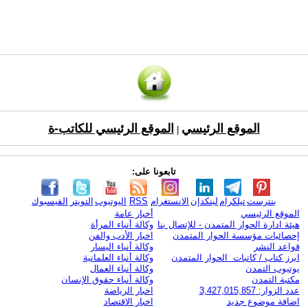
الموقع الرئيسي
الموقع الرئيسي للكاتب-ة
|
تابعونا على:
بنترست
تيلكرام
لينكدإن
الانستغرام
RSS
اليوتيوب
التويتر
الفيسبوك
الموقع الرئيسي
أخبار عامة
هيئة ادارة الحوار المتمدن - للإتصال بنا
وكالة أنباء المرأة
إحصائيات مؤسسة الحوار المتمدن
اخبار الأدب والفن
قواعد النشر
وكالة أنباء اليسار
ابرز كتاب / كاتبات الحوار المتمدن
وكالة أنباء العلمانية
يوتيوب التمدن
وكالة أنباء العمال
مكتبة التمدن
وكالة أنباء حقوق الإنسان
عدد الزوار: 3,427,015,857
اخبار الرياضة
اضافة موضوع جديد
اخبار الاقتصاد