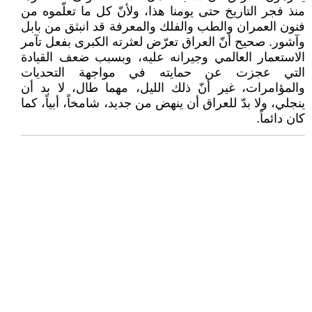
منذ فجر التاريخ حتى يومنا هذا، ولأنّ كل ما تعلّموه من
فنون العمران والطب والفلك والمعرفة قد انبثق من بابل
وآشور. صحيح أنّ العراق تعرّض لعثرته الكبرى بفعل تآمر
الاستعمار العالمي وجيرانه عليه، وبسبب ضعف القيادة
التي عجزت عن حمايته في مواجهة التحديات
والمؤامرات، غير أنّ ذلك الليل، مهما طال، لا بد أن
ينجلي، ولا بدّ للعراق أن ينهض من جديد، شامخاً، أبياً، كما
كان دائماً.