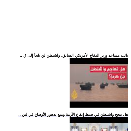
.. نائب مساعد وزير الدفاع الأمريكي السابق: واشنطن لن تلجأ إلى ق
.. هل تنجح واشنطن في ضبط إيقاع الأزمة ومنع تدهور الأوضاع في لبن