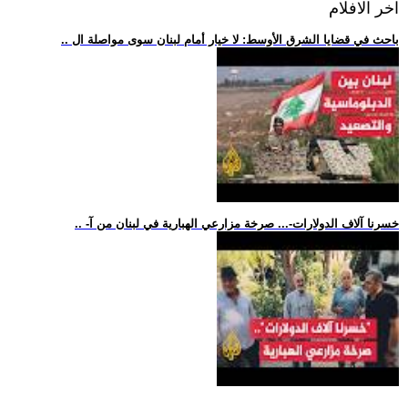
اخر الافلام
.. باحث في قضايا الشرق الأوسط: لا خيار أمام لبنان سوى مواصلة ال
.. -خسرنا آلاف الدولارات-... صرخة مزارعي الهبارية في لبنان من آ