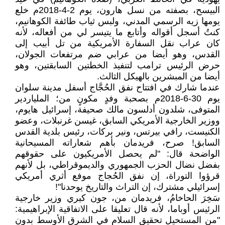
البيسح، بصفته من نسل هارون، يوم 2-4-2018م خلع
يومها زيه الرسمي المدني، ولبس ثياب طائفة الكوهانيم،
كنتُ أسجل أقواله وأتابع ما يتيسر لي من أفعاله، لأنه
كان عراب نقل السفارة الأمريكية من تل أبيب إلى
القدس، وهو أيضا من عرابي ضم مرتفعات الجولان،
حرض الرئيس ترامب لتنفيذ الخطتين السابقتين، وهو
أيضا من المبشرين بالهيكل الثالث.
عندما شارك في افتتاح نفق الحُجَّاج أسفل مدينة سلوان
يوم 30-6-2018م بصحبة وفدٍ مكونٍ من؛ الملياردير
المتوفى، شلدون أدلسون مالك صحيفة، إسرائيل هايوم،
ووزير الخارجية الأمريكي السابق، غيسن غرنبلات، وعضو
الكنيست، رافي بيرتس، ونير بركات، رئيس بلدية القدس
السابق! صرح، فريدمان بأهم شعاراته المسيحانية
الواضحة قال: "لم يحصل الأمريكيون على حقوقهم
بفضل نضال الحزب الجمهوري والديموقراطي، بل لأنهم
قرؤوا التوراة، إن نفق الحُجاج موفع أثري أمريكي
إسرائيلي مشترك، إن التراث والتاريخ يوحدنا"!
سَخِرَ الحاخامُ، فريدمان من، جون كيري وزير خارجية
الرئيس أوباما، لأنه قال تعليقا على الاتفاقية الإبراهيمية:
"من المستحيل تحقيق السلام في الشرق الأوسط بدون