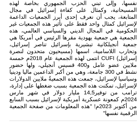
نفسها، وإلى تبني الحزب الجمهوري بخاصة لهذه
المسيحانية، وكمثال على كفاءة إسرائيل في مجال
المتابعة، يجب أن نعرف إحدى أبرز الجمعيات الداعمة
لإسرائيل كمثال واحد فقط على تأثير هذه الجمعيات غير
الحكومية في المجال الديني والسياسي العالمي، هذه
الجمعية هي جمعية يهودية مقرها الرئيس في أمريكا هي
جمعية أنجيلكانية تبشيرية بإسرائيل تناصر إسرائيل،
وتحارب اللاسامية، اسمها (مسيحيون متحدون لنصرة
إسرائيل) CUFI انتمى لهذه الجمعية عام 2018م خمسة
ملايين عضو عامل و400 قسيس أنجيلي، ولها حضور
نشط في 300 جامعة، وهي من أكبر الداعمين ماليا ودينيا
وسياسيا لإسرائيل، جمعت هذه الجمعيةُ ملايين الدولارات
لإسرائيل، تمكنت هذه الجمعية بسبب ضغطها على إدارة،
ترامب من توفير14,5 مليار دولار في شهر مارس
2024م كمعونة عسكرية أمريكية لإسرائيل بسبب السابع
من أكتوبر 2023م! "هذه المعلومات من صفحة الجمعية
الرقمية نفسها"