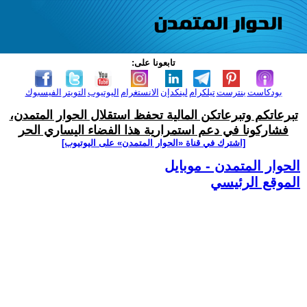
تابعونا على:
بودكاست
بنترست
تيلكرام
لينكدإن
الانستغرام
اليوتيوب
التويتر
الفيسبوك
تبرعاتكم وتبرعاتكن المالية تحفظ استقلال الحوار المتمدن،
فشاركونا في دعم استمرارية هذا الفضاء اليساري الحر
[اشترك في قناة ‫«الحوار المتمدن» على اليوتيوب]
الحوار المتمدن - موبايل
الموقع الرئيسي