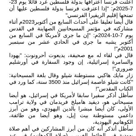
أعلنت فرنسا اعترافها بدولة فلسطين غرد قائلا يوم 23-
7-2025م: "إذا اعترفت فرنسا بدولة فلسطين عليها أن
تمنحها إقليم الريفيرا الفرنسي"
قال أيضا تعليقا على أحداث السابع من أكتوبر2023م أثناء
مشاركته في مؤتمر المسيحانيين الصهاينة في القدس
يوم 7-10-2024م: "إن ما جرى لأمريكا في السابع من
أكتوبر يشبه ما جرى في الحادي عشر من سبتمبر
2001م"!
قال في لقاء له مع صحيفة، يديعوت أحرونوت: "يهودا
والسامرة إسرائيلية، إن وجود السفارة في أورشليم
ضروري"!
زار مايك هاكبي مستوطنة شيلو وقال بلغة المسيحانية:
"كانت شيلو عاصمة إسرائيل منذ 3500 سنة، كما ورد في
الكتاب المقدس"!
سأظل أذكر سفيرا سابقا لأمريكا في إسرائيل، هو أيضا
مسيحاني هو، ديفيد هاميلخ فريدمان في ولاية ترامب
الأولى، كان أيضا مبشرا بالدين اليهودي، وهو من أبرز
داعمي مستوطنة بيت إيل، وهو أيضا من طائفة،
الكوهانيم اليهودية،
سأظل أتذكر أنه كان من أبرز المشاركين في أهم صلاة
يهودية في الحائط الغربي، (صلاة الكوهانيم) في عيد