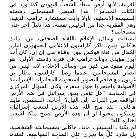
الغربية، لأنها أرض ميعاد الشعب اليهودي كما ورد في
الكتاب المقدس"! هذا السفير المسيحاني رشحته
القسيسة الإنجيلية، باولا وايت مستشارة ترامب الدينية،
وهي المقربة جدا من الرئيس نفسه، هذا دليلٌ آخر على
مسيحانيته!
انشغلت وسائل الإعلام باللقاء الصحفي، بين، مايك
هاكابي وبين، تاكر كارلسون الإعلامي الجمهوري البارز
المُقال من قناة فوكس نيوز، وقناة سي إن إن، كان أحد
أبرز مؤيدي دونالد ترامب في فترة رئاسته الأولى، هو
اليوم منبوذ من كثير من وسائل الإعلام، لأنه ليس من
أنصار المسيحانيين، عندما وصل كارلسون مطار بن
غريون مع طاقم التصوير استجوبته المخابرات الإسرائيلية
الأصولية واحتجزوا جواز سفره، وكان السؤال المركزي
في المقابلة: "هل تؤمن بحق إسرائيل في ضم الأرض
الواقعة من الفرات إلى النيل؟ "أجاب، القسيس، مايك
هاكابي: "لقد منح الله هذه الأرض لشعب إسرائيل،
وسيكون محبوبا لو أن هذه الأرض تصبح ملكا لشعبٍ
اختاره الله"!
لم يكتفِ القسيس، مايك هاكابي بمسيحانيته الشخصية،
بل طارد كلَّ ما يجري على الساحة السياسية، فعندما