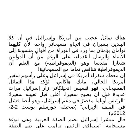
هناك تماثلٌ عجيب بين أمريكا وإسرائيل في أن كلا
البلدين يسيران في اتجاهٍ مسيحاني واحد، لأن كليهما
توأمان يؤمنان بما ورد في التوراة من أقوالٍ منسوبة إلى
الأنبياء والرسل القدماء، على الرغم من أن للدولتين
شعارا مقدسا وهو (الديموقراطية) مع العلم أن
الديموقراطية تتناقض تماما مع المسيحانية!
إن معظم سفراء أمريكا في إسرائيل وعلى رأسهم سفير
أمريكا الحالي، مايك هاكابي، يُؤكد هذا التماثل
المسيحاني، فهو قسيس انجيلكاني زار إسرائيل مرات
عديدة قبل أن يصبح سفيرا، أعلن قبل تعيينه سفيرا:
"الرئيس أوباما مقصرٌ في دعم إسرائيل، وهو أيضا فشل
في الملف الإيراني" (صحيفة جورسلم بوست 2-2-
2012م)
قال مبشرا إسرائيل بضم الضفة الغربية وهي نبوءة
مسيحانية: "سيوافق الرئيس ترامب على ضم الضفة