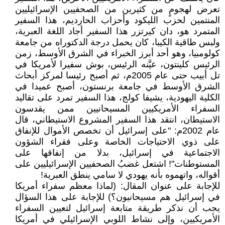
تعرض لهجومٍ من كثيرين من الصحفيين الإسرائيليين
المنتمين لحزب الليكود وأحزاب الحارديم، هذا السفير
المتمرد هو، دان كيرتزر هذا السفير أجاد اللغة العبرية،
ولبس طاقية الكيبا، كان يحمل درجة الدكتوراه من جامعة
كولومبيا، وهو أحد أبرز الخبراء في الشرق الأوسط، زمن
الرئيس كلينتون، عيَّنه الرئيس، بوش سفيرا لأمريكا في
تل أبيب حتى عام 2005م، ثم أصبح رئيسا لمركز أبحاث
الشرق الأوسط في جامعة برنستون، أصبح عميدا في
الكلية اليهودية، يشيفا كولج، هذا السفير تمرد على تقاليد
السفراء الأمريكيين المسيحانيين ممن يقدسون
الاستيطان، انتقد هذا السفير المشروع الاستيطاني، قال
عام 2002م: "على إسرائيل أن تخصص الأموال للإنفاق
على ذوي الاحتياجات الخاصة وعلى فقراء الشؤون
الاجتماعية في إسرائيل، بدلا من إنفاقها على
المستوطنات"! اشتعل غضبُ الصحفيين الإسرائيليين على
أقواله، واتهموه بأنه يهودي لا سامي ينطق العبرية!
للإجابة على عنوان المقال: (لماذا معظم سفراء أمريكا
في إسرائيل هم مسيحانيون؟) للإجابة على هذا السؤال
يجب أن نذكر طريقة متابعة إسرائيل لتعيين السفراء
الأمريكيين، وإلى نشاط اللوبي الإسرائيلي في أمريكا