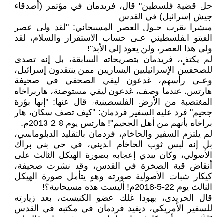
حل قضية فلسطين" قال، فريدمان في مؤتمر (أصدقاء
جيش إسرائيل) في القدس
مبشرا بقرب حلول العصر المسيحاني: "لقد ولى عصر
الفيتو الفلسطيني على حساب الاستقرار والسلام، لقد
ولى هذا العصر، ولن يعود إلى الأبد"!
لم يكتفٍ، فريدمان بتصريحاته السابقة، بل إنه تصدى
للصحفيين الإسرائيليين اليساريين ممن ينتقدون إسرائيل،
وعلى رأسهم، غدعون ليفي الصحفي في صحيفة
هارتس، عندما وصف، غدعون ليفي مستوطنة، هاربراخاه
المغتصبة من الأرض الفلسطينية، قال عنها: "إنها بؤرة
جحيم" فرد عليه السفير فردمان: "كيف تصف سكان، هار
براخاه بأنهم من أهل الجحيم"! هارتس يوم 8-2-2013م.
لم يلتزم السفير والحاخام، فردمان بالتقليد الدبلوماسي،
بل إنه لبس ثوب الحاخام الديني، في حي بني براك
الأصولي، وكان يبدي إعجابه بصورة الهيكل الثالث على
أنقاض قبة الصخرة في القدس، وقد نشرت صحيفة،
كيكار شبات الأصولية صورته وهو يتأمل صورة الهيكل
الثالث يوم 22-5-2018م! أليست هذه مسيحانية؟!
قال الحريدي، يهودا غلك عضو الكنيست، بعد زيارته
للسفير الأمريكي، ديفيد فردمان في مكتبه في القدس