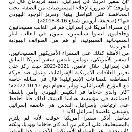
"إنَّ سفير أمريكا في إسرائيل، ديفيد فريدمان قال لي
وللوفد: "لا ضرورة لإخلاء المستوطنات من الضفة، يجب
المحافظة على التواصل بينها، وتعزيز الوجود اليهودي
فيها"! (صحيفة، أروتس شيفع 16-8-2018م)
إن سفراء أمريكا في إسرائيل هم في الغالب مسيحانيون
وحاخامون ليسوا سياسيين، ينتمون في الغالب لتيار
المسيحانية الصهيونية، أو هم من الطوائف اليهودية
الحريدية!
من الأمثلة كذلك على السفراء الأمريكيين المسيحانيين،
السفير الأمريكي، توماس نايدس سفير أمريكا السابق
في إسرائيل خلال عامين، 2021-2023 حيث ركز على
تعزيز العلاقات الأمريكية الإسرائيلية، وعمل ضد حركة
المقاطعة للصناعات الإسرائيلية! قال في مقابلة خاصة
مع المؤرخ الإسرائيلي، وولتر بنجهام يوم 17-10-2022م:
"كان والدي حاخاما في الكنيس اليهودي، وأمي ناشطة
اجتماعية في مؤسسة هداسا الدينية، لذلك فأنا أحافظ
على ارتباطي بإسرائيل، القدس هي عاصمة إسرائيل
وستبقى عاصمة إسرائيل للأبد"!
سأظل أذكر سفيرا أمريكيا عوقب لأنه لم يلتزم
بالمسيحانية، على الرغم من أنه كان حاخاما يهوديا، ولكنه
كان يختلف عن السفراء الأمريكيين الآخرين، هذا السفير