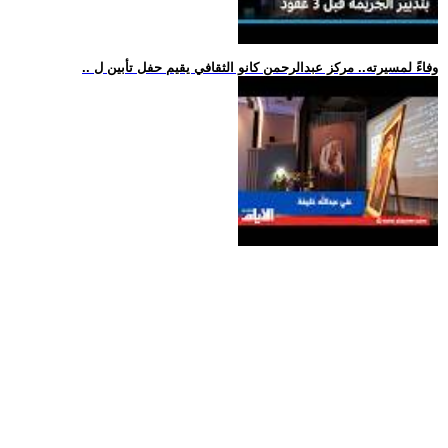
.. وفاءً لمسيرته.. مركز عبدالرحمن كانو الثقافي يقيم حفل تأبين ل