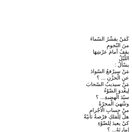
كَمَنْ يقشّرُ السّماءَ
منَ النّجومِ
يقفُ أمامَ عرْشِهَا
اللّيْلُ
يسْألُ :
مَنْ سيرْفعُ السّوادَ
عنِ الْحزْنِ ... ؟
مَنْ سيذيبُ السّحابَ
لِيغْدوَ الضّوْءُ
سيّدَ الْهضبةِ... ؟
وتنْتهيَ الْمجرّةُ
منْ حسابِ الْأجْرامِ
هلْ لِلْفلكِ فرْصةٌ ثانيّةٌ
كيْ يعيدَ لِلضّوْءِ
إمارتَهُ... ؟