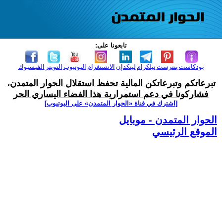
تابعونا على:
بودكاست
بنترست
تيلكرام
لينكدإن
الانستغرام
اليوتيوب
التويتر
الفيسبوك
تبرعاتكم وتبرعاتكن المالية تحفظ استقلال الحوار المتمدن،
فشاركونا في دعم استمرارية هذا الفضاء اليساري الحر
[اشترك في قناة ‫«الحوار المتمدن» على اليوتيوب]
الحوار المتمدن - موبايل
الموقع الرئيسي