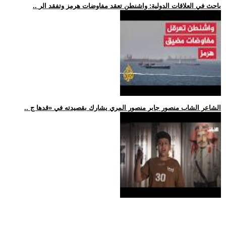
.. باحث في العلاقات الدولية: واشنطن تعقد مفاوضات هرمز وتفقد الر
.. الشاعر الشاب منصور جابر منصور المري يشارك بقصيدته في «قدها ج