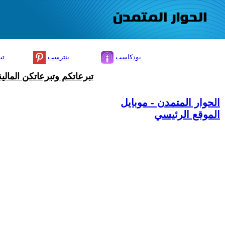
بودكاست
بنترست
تي
تبرعاتكم وتبرعاتكن المال
الحوار المتمدن - موبايل
الموقع الرئيسي