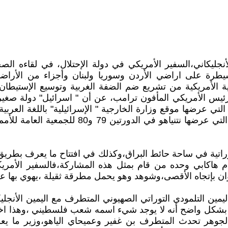
لأنجليكاني،السفير الأمريكي في دولة الإحتلال، في لقاءه ا
سيطرة على اراضي الأردن وسوريا ولبنان وأجزاء من الأر
لأمريكية من تشريع ضم الضفة الغربية وتوسيع الإستيطان ف
لرئيس الأمريكي المأفون ترامب، عن أن " اسرائيل" دولة صغير
لتي عرضها موقع وزارة الخارجية " الإسرائيلية" باللغة العرب
سفيرة الحاخام الأنجليكاني مايك هاكابي،وكذلك مع
اتية في ساحة حائط البراق،وكذلك في افتتاح ما يعرف بطري
م هاكابي وحده من قام بمثل هذه المشاركة،فالسفير الأمر
لوان بإتجاه الأقصى،وشوهد وهو يحمل مطرقة ثقيلة ،يهوي بها 
مين التلمودي التوراتي الصهيوني المتطرف مع اليمين الأنجلي
ال بشكل واضح أنه لا يوجد شيء اسمه شعب فلسطيني ،وهذا اخ
لجوهر تحدث المتطرف بن غفير وعميحاي الياهو،وزير ما يعر