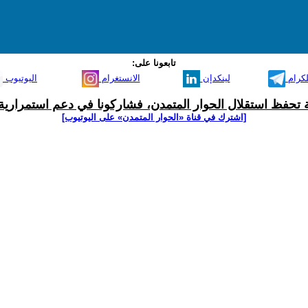
تابعونا على:
لكرام
لينكدإن
الانستغرام
اليوتيوب
ية تحفظ استقلال الحوار المتمدن، فشاركونا في دعم استمرارية 
[اشترك في قناة ‫«الحوار المتمدن» على اليوتيوب]