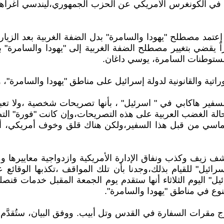
 الكونغرس الأمريكي عن الحزب الجمهوري،ليندسي اغراهام،و
إعتمد مصطلح "يهودا والسامرة" بدل الضفة الغربية بعد الزيارة
راً يقضي بتغيير مصطلح الضفة الغربية إلى "يهودا والسامرة
راتية والقانونية لدولة إسرائيل على مناطق "يهودا والسامرة"، و
سفير هاكابي في " اسرئيل" ، بأنها تصريحات شخصية ،ولا تعبر
الة الغضب العربية على هذه التصريحات،وإن كانت "فورة" ال
ماسي من قبل هذا السفير،ولكن هناك قلق وخوف أمريكي، أن 
ف زيف وكذب ونفاق الإدارة الأمريكية وازدواجية معاييرها وم
ائيل" للقيام بذلك،وجدنا بأن تلك المواقف ،تكذبها الوقا
يل" اليوم الثلاثاء أنها ستقدم يوم الجمعة المقبل خدمات 
لنوع في مناطق "يهودا والسامرة".
خارج مقرات السفارة في القدس وتل أبيب. ووفق البيان، ستُقدّ