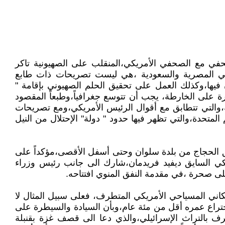
لصحفي مع الصحفي الأمريكي،المنقلب على الصهيونية تاكر
اضي المصرية والسعودية ،هي ليست تصريحات ذات طابع
يها،وكذلك العمل على تحقيق الحلم الصهيوني بإقامة "
ة على الخارطة، يجب أن تتوسع جغرافياً،وطبعاً المقصود
ية،والتي تتطابق مع أقوال الرئيس الأمريكي،ومع تصريحات
 الخرائط التي عرضها نتنياهو في الدورتين 79 و80 للجمعية العامة للأمم المتحدة،والتي تظهر فيها حدود " دولة" الإحتلال من النيل
ق الحجاج من بلدة سلوان وحتى أسفل الأقصى،مؤكداً على
يكي السايق ديفيد فريدمان،شارك الى جانب رئيس وزراء
على صحرة ،في مقدمة النفق المنوي افتتاحه.
كاني المسياحي الأمريكي المتطرف، فعلى سبيل المثال لا
تراع عمره أقل من مئة عام،وبأن السيادة والسيطرة على
ف بالتراث الإسرائيلي،والذي دعا الى قصف غزة بقنبلة