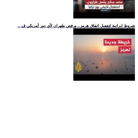
.. شروط إيرانية لتفعيل اتفاق هرمز.. ورفض طهران لأي دور أمريكي ف