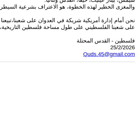
شيمش، بيتار عيليت، حيفا، القدس ونتانيا.
والمغزى الخطير لهذه الخطوة، هو الاعتراف بشرعية السيطرة ا
نحن أمام إدارة أمريكية شريكة في العدوان على شعبنا،تبيعنا
على شعبنا الفلسطيني على طول مساحة فلسطين التاريخية،م
فلسطين - القدس المحتلة
25/2/2026
Quds.45@gmail.com