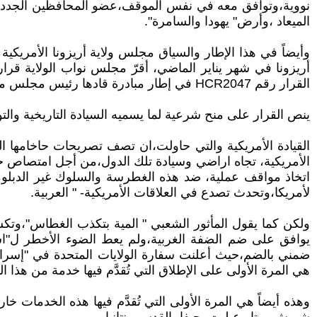
نووية،وتوافق معه في نفس الموقف،عضو المحافظين الجدد في
الميعاد ،وأرض" يهودا والسامرة".
وأيضاً في هذا الإطار والسياق مجلس ولاية أريزونا الأمريكية 
أريزونا في شهر يناير الماضي، أقرّ مجلس نواب الولاية قرا
القرار رقم HCR2047 في إطار مبادرة قادها رئيس مجلس مستوطنات السامرة، يوسي داغان.
ينص القرار على منح شرعية لما يسميه السيادة التاريخية والتو
القيادة الأمريكية والتي حاولت،ان تصف تصريحات حاخامها ال
الأمريكية، تجاه اراضي وسيادة تلك الدول،من أجل امتصاص ح
اتخاذ مواقف عملية، ضد هذه الغطرسة والسلوك غير الدبلو
لأمريكا،وتحدث تصدع في العلاقات الأمريكية- " العربية.
ولكن كما يقول المأثور الشعبي " المية بتكذب الغطاس"،وتكش
يوافق على ضم الضفة الغربية،ولم يعط الضوء الأخطر ل"اسر
ضمني بالضم،حيث أعلنت سفارة الولايات المتحدة في "إسرائ
هي المرة الأولى على الإطلاق التي تُقدَّم فيها خدمة من هذا ا
وهذه أيضاً هي المرة الأولى التي تُقدَّم فيها هذه الخدمات 