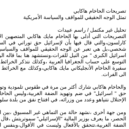
تصريحات الحاخام هاكابي
تمثل الوجه الحقيقي للمواقف والسياسة الأمريكية
تحليل غير مكتمل / راسم عبيدات
التصريحات التي أدلى بها الحاخام مايك هاكابي المتصهين ا
كارلسون،والتي قال فيها بأن لإسرائيل حق توراتي في ال
شخصي،بل هي تعبر عن الوجه الحقيقي للمواقف والسياسية ا
اسرائيل الكبرى " من النيل للفرات،ونستشهد هنا بما قاله ا
التوسع على حساب الجغرافيا العربية ،وكذلك نتذكر الخرائط ا
الى الفرات.
والحاخام هاكابي شارك أكثر من مرة في طقوس تلمودية وتور
حق " اسرائيل" في ضم وتهويد الضفة الغربية،وليس الحاخا
الإحتلال نتنياهو وعدد من وزرائه، في افتتاح نفق من بلدة س
ومن جهة أخرى ،نشهد حالة من التماهي غير المسبوق ،بين الي
الحصر، ما يعرف بوزير المالية "الإسرائيلي" سموتريتش ،ق
الضفة الغربية،تتحقق بالأفعال وليست في الأقوال،وبنفس ا