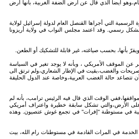
هو أيضاً الذي قال عن ارض الضفة الغربية، بأنها أرض
 الرسمية التي أجراها القنصل العام لدولة إسرائيل لولاية
" بشكل رسمي. وقد اعتمد مجلس النواب في ولاية أريزونا
يقرّ بأنها، بحسب صياغته، غير قابلة للتشكيك أو الطعن.
 عن الموقف الأمريكي ، وبأنه لا يوجد تغير في السياسة
تصريحات والغضب،بقيت في الإطار الشعاري،ولم ترتق الى
تتصاعد حالة الغضب العربية،وخاصة عند الدول الحليفة
واقفها،ففي الوقت الذي قال فيه الرئيس ترامب، بأنه لم
ئع على الأرض،والتي تشكل سابقة خطيرة واعتراف أمريكي
قنصلية في مستوطنة "إفرات" في تجمع غوش عتصيون. وهذه
َم الخدمة في المرات القادمة في مستوطنات رام الله، بيت