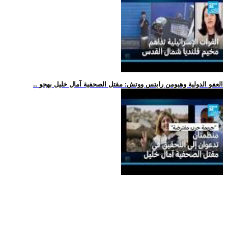
.. العفو الدولية وهيومن رايتس ووتش: مقتل الصحفية آمال خليل بهجو