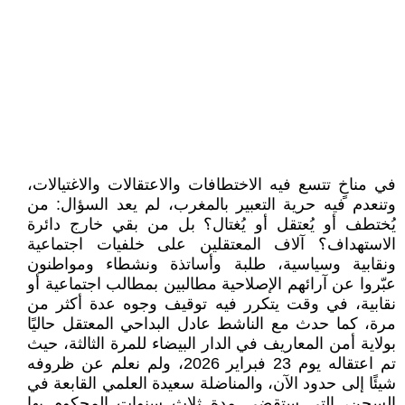
في مناخٍ تتسع فيه الاختطافات والاعتقالات والاغتيالات،
وتنعدم فيه حرية التعبير بالمغرب، لم يعد السؤال: من
يُختطف أو يُعتقل أو يُغتال؟ بل من بقي خارج دائرة
الاستهداف؟ آلاف المعتقلين على خلفيات اجتماعية
ونقابية وسياسية، طلبة وأساتذة ونشطاء ومواطنون
عبّروا عن آرائهم الإصلاحية مطالبين بمطالب اجتماعية أو
نقابية، في وقت يتكرر فيه توقيف وجوه عدة أكثر من
مرة، كما حدث مع الناشط عادل البداحي المعتقل حاليًا
بولاية أمن المعاريف في الدار البيضاء للمرة الثالثة، حيث
تم اعتقاله يوم 23 فبراير 2026، ولم نعلم عن ظروفه
شيئًا إلى حدود الآن، والمناضلة سعيدة العلمي القابعة في
السجن، التي ستقضي مدة ثلاث سنوات المحكوم بها