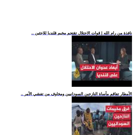
.. نافذة من رام الله | قوات الاحتلال تقتحم مخيم قلنديا للاجئين
.. الأمطار تفاقم مأساة النازحين السودانيين ومخاوف من تفشي الأمر