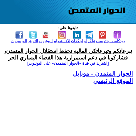
تابعونا على:
بودكاست
بنترست
تيلكرام
لينكدإن
الانستغرام
اليوتيوب
التويتر
الفيسبوك
تبرعاتكم وتبرعاتكن المالية تحفظ استقلال الحوار المتمدن،
فشاركونا في دعم استمرارية هذا الفضاء اليساري الحر
[اشترك في قناة ‫«الحوار المتمدن» على اليوتيوب]
الحوار المتمدن - موبايل
الموقع الرئيسي