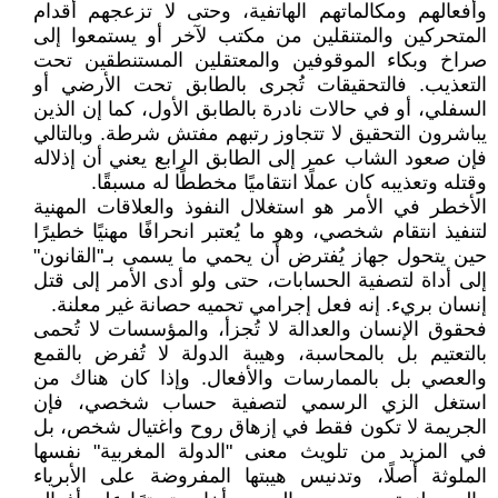
وأفعالهم ومكالماتهم الهاتفية، وحتى لا تزعجهم أقدام
المتحركين والمتنقلين من مكتب لآخر أو يستمعوا إلى
صراخ وبكاء الموقوفين والمعتقلين المستنطقين تحت
التعذيب. فالتحقيقات تُجرى بالطابق تحت الأرضي أو
السفلي، أو في حالات نادرة بالطابق الأول، كما إن الذين
يباشرون التحقيق لا تتجاوز رتبهم مفتش شرطة. وبالتالي
فإن صعود الشاب عمر إلى الطابق الرابع يعني أن إذلاله
وقتله وتعذيبه كان عملًا انتقاميًا مخططًا له مسبقًا.
الأخطر في الأمر هو استغلال النفوذ والعلاقات المهنية
لتنفيذ انتقام شخصي، وهو ما يُعتبر انحرافًا مهنيًا خطيرًا
حين يتحول جهاز يُفترض أن يحمي ما يسمى بـ"القانون"
إلى أداة لتصفية الحسابات، حتى ولو أدى الأمر إلى قتل
إنسان بريء. إنه فعل إجرامي تحميه حصانة غير معلنة.
فحقوق الإنسان والعدالة لا تُجزأ، والمؤسسات لا تُحمى
بالتعتيم بل بالمحاسبة، وهيبة الدولة لا تُفرض بالقمع
والعصي بل بالممارسات والأفعال. وإذا كان هناك من
استغل الزي الرسمي لتصفية حساب شخصي، فإن
الجريمة لا تكون فقط في إزهاق روح واغتيال شخص، بل
في المزيد من تلويث معنى "الدولة المغربية" نفسها
الملوثة أصلًا، وتدنيس هيبتها المفروضة على الأبرياء