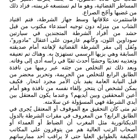
المساطر القضائية، وهو ما لم تستسغه غريمته، فزاد ذلك
من غضبها وأجّج الصراع.
فاستثمرت علاقاتها وسط جهاز الشرطة، فتم اقتياد
الشاب من منزله دون توجيه استدعاء مكتوب من قبل
حشد من أفراد الشرطة المتجندين في سيارتين
سوداوين اللون، وكأنهم عازمون على اعتقال "مادورو"،
ونُقل إلى مقر الشرطة القضائية لإهانته أمام صديقته
السابقة وهي بزيها الرسمي تستهزئ به. وهناك تم تعنيفه
وتعذيبه تعذيبًا وحشيًا أحدث ثقبًا في رأسه أدى إلى وفاته.
وبعد ذلك تم التخلص من جثته عبر رميها من نافذة
الطابق الرابع للتخلص من الجريمة، وتحرير محضر من
قبل النيابة العامة يفيد بأن الأمر مجرد انتحار. فكيف
يمكن لشخص أن ينتحر بإلقاء نفسه من نافذة وهو أمام
أعين المحققين وبين أيديهم؟ وعندما يكون المعتقل بين
أيدي الشرطة فهي المسؤولة عن سلامته.
ثم متى كان التحقيق مع الموقوف أو المعتقل يُجرى في
الطابق الرابع؟ من المعروف في مقرات الشرطة بالدول
الديكتاتورية مثل المغرب أن الضباط أو العمداء أو
أصحاب الرتب العالية هم من يتوفرون على المكاتب
المكيفة بالطوابق العليا حتى لا يراقب أحد ممارساتهم