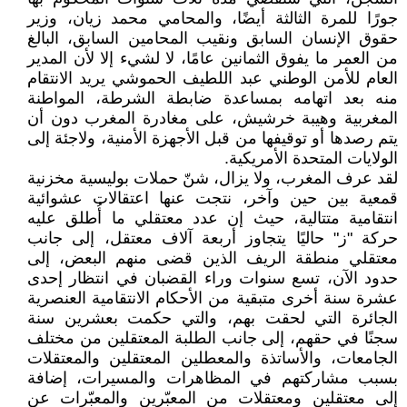
جورًا للمرة الثالثة أيضًا، والمحامي محمد زيان، وزير
حقوق الإنسان السابق ونقيب المحامين السابق، البالغ
من العمر ما يفوق الثمانين عامًا، لا لشيء إلا لأن المدير
العام للأمن الوطني عبد اللطيف الحموشي يريد الانتقام
منه بعد اتهامه بمساعدة ضابطة الشرطة، المواطنة
المغربية وهيبة خرشيش، على مغادرة المغرب دون أن
يتم رصدها أو توقيفها من قبل الأجهزة الأمنية، ولاجئة إلى
الولايات المتحدة الأمريكية.
لقد عرف المغرب، ولا يزال، شنّ حملات بوليسية مخزنية
قمعية بين حين وآخر، نتجت عنها اعتقالات عشوائية
انتقامية متتالية، حيث إن عدد معتقلي ما أُطلق عليه
حركة "ز" حاليًا يتجاوز أربعة آلاف معتقل، إلى جانب
معتقلي منطقة الريف الذين قضى منهم البعض، إلى
حدود الآن، تسع سنوات وراء القضبان في انتظار إحدى
عشرة سنة أخرى متبقية من الأحكام الانتقامية العنصرية
الجائرة التي لحقت بهم، والتي حكمت بعشرين سنة
سجنًا في حقهم، إلى جانب الطلبة المعتقلين من مختلف
الجامعات، والأساتذة والمعطلين المعتقلين والمعتقلات
بسبب مشاركتهم في المظاهرات والمسيرات، إضافة
إلى معتقلين ومعتقلات من المعبّرين والمعبّرات عن