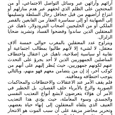
آرائهم وآرائهن عبر وسائل التواصل الاجتماعي، أو من
المحتجين على الظلم الذي لحقهم عبر هدم منازلهم أو
انتزاع أراضيهم من قبل جحافل رجال السلطة وتسليمها
إلى الصهاينة أو إلى سماسرة العقار من القابعين بالقصر
الملكي أو من الخليجيين أصحاب البترودولار، ناهيك عن
المعتقلين الذين ساندوا وفضحوا الفساد وتشريد ضحايا
الزلزال.
ويتراوح عدد المعتقلين بالمغرب حوالي خمسة آلاف
معتقل، لا لشيء إلا لأنهم طالبوا بمطالب اجتماعية أو
نقابية أو سياسية إصلاحية، ناهيك عن اعتقال واختطاف
المناضلين الجمهوريين الذين لا أحد يجرؤ على التحدث
عنهم لكونهم جمهوريين، حيث يُنظر إليهم على أنهم من
كوكب آخر، إذ إن من يتضامن معهم فهو منهم، وبالتالي
يتوجب اختطافه ومعاقبته.
فلم يقف الأمر عند الاعتقالات والاختطافات والمحاكمات
الصورية والزجّ بالأبرياء خلف القضبان، بل الخطير في
الأمر أن هؤلاء يتعرضون لأبشع أنواع التعذيب النفسي
والجسدي وسوء المعاملة، حيث يؤدي هذا التعذيب
العنيف الذي يتلقاه المعتقلون إلى إنهاء حياة بعضهم،
وتحرير محاضر مزيفة على أن سبب الموت هو الانتحار