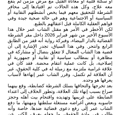
أو سكتة قلبية أو معاناة القتيل مع مرض مزمن لم ينفع
معه علاج، وكل هذه الحالات تم اقتيادها إلى مخافر
الشرطة للتحقيق معهم فيما يخص أنشطتهم النقابية أو
السياسية أو الاجتماعية وهم في حالة صحية جيدة وفي
قواهم العقلية الكاملة قبل اعتقالهم بالطبع.
لكن الأخطر في الأمر هو مقتل الشاب عمر خلال هذا
الأسبوع الأخير من شهر فبراير 2026 داخل مقر الشرطة
القضائية بالدار البيضاء، وفبركة رواية أنه قفز من الطابق
الرابع وانتحر. وفي هذا السياق، تجدر الإشارة إلى أن
قضية هذا الشاب المغتال لا تتعلق بنضال أو مشاركة في
مظاهرة أو بمطالب سياسية أو نقابية أو جمهورية أو
إصلاحية، بل كانت عملية انتقام محضة. فقد كان في
علاقة غرامية ملتزمة مع زميلة له في كلية الحقوق، غير
أن العلاقة لم تكتمل، وقرر الشاب عمر إنهاءها لأسباب
يعرفها هو وحده.
بعد تخرجها والتحاقها بسلك الشرطة كضابطة، وقع بينهما
صراع بسبب إنهاء تلك العلاقة، وتطور الخلاف إلى اعتداء
الضابطة على غريمها وتهديده واقتحام بيت أهله وحجز
حاسوبه وبعض أغراضه مستغلة سلطتها ومهنتها، ما دفع
الشاب عمر إلى رفع دعوى قضائية ضدها، خاصة وأنه
طالب في مادة الحقوق، ما جعله يعرف الكثير عن