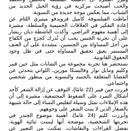
والحب أصبحت مركزية في رؤية الجيل الجديد من
الشباب، مما يعكس موجة جديدة من النسوية.
أماطت الفيلسوفة كاميل فرويدفو ميتيري اللثام عن
إعادة التفكير في العلاقات الحميمية والسلطة، مشيرة
إلى أهمية مفهوم التراضي. وأكدت الناشطة ديان ريشار
على أن تجربة الجنس يجب أن تُدرك كجزءٍ من الكفاح
من أجل المساواة بين الجنسين، مشددة على أن العنف
المستمر يعيق تحقيق المساواة حتى في ظل وجود
الحقوق القانونية.
نستحضر هنا تجربة مجموعة من الشابات مثل جين فيبر
وكليم ومايل نوار وفاليسكا مورين، اللواتي يتحدثن عن
القضايا المتعلقة بالجسد والنسوية من منظور شخصي
واجتماعي.
قررت جين فيبر (22 عامًا)، التوقف عن إزالة الشعر كأحد
أشكال التمرد على الضغوط المجتمعية، مشيرة إلى أن
هذه الإملاءات تمثل وسيلة لتقليص النساء إلى حالة شبيهة
بالصغار الذين لا ينبت الشعر على وجوههم.
وأبرزت كليم (24 عاما)، أهمية موضوع الجندر في
تجربتها الشخصية، موضحة أنها ليست ثنائية الهوية.
بفضل القراءات والنقاشات، تمكنت من التعبير عن