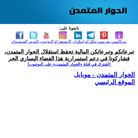
تابعونا على:
بودكاست
بنترست
تيلكرام
لينكدإن
الانستغرام
اليوتيوب
التويتر
الفيسبوك
تبرعاتكم وتبرعاتكن المالية تحفظ استقلال الحوار المتمدن،
فشاركونا في دعم استمرارية هذا الفضاء اليساري الحر
[اشترك في قناة ‫«الحوار المتمدن» على اليوتيوب]
الحوار المتمدن - موبايل
الموقع الرئيسي