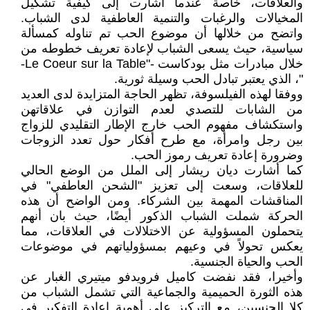
والعلاقات، خاصة عندما أشارت إلى كيفية تشكيل
المخيالات والرغبات والتنمية العاطفية لدى الشباب.
واتضح من خلالها أن موضوع الحب تم تناوله كمسألة
سياسية، حيث يسعى الشباب لإعادة تعريف خطوطه من
خلال مبادرات مثل بودكاست -"Le Coeur sur la Table-
"، الذي يعتبر تبادل الحب وسيلة ثورية.
ووفقا لهذه الفيلسوفة، تظهر الحاجة المتزايدة لدى العديد
من الشابات للتصدي لعدم التوازن في علاقاتهن
واستكشاف مفهوم الحب خارج الإطار التقليدي للزواج
بين رجل وامرأة، مع طرح أفكار حول تعدد الزوجات
وضرورة إعادة تعريف رموز الحب.
كما أشارت ديان ريشار إلى الملل من الوضع الحالي
للعلاقات، وسعت إلى تعزيز "الشحن العاطفي" في
المناقشات المهمة بين الشركاء. ومن الواضح أن هذه
الحركة شملت الشباب الذكور أيضًا، حيث بان أنهم
يتحملون المسؤولية عن الاختلالات في العلاقات، مما
يعكس تحولاً في وعيهم بمسؤولياتهم في موضوعات
الحب والحياة الجنسية.
وأخيرا، فقد نفضت كاميل فرويدفو ميتيري الغبار عن
هذه الثورة الحميمية والجماعية التي تشمل الشباب من
كلا الجنسين، مع التركيز على أهمية إعادة التفكير في