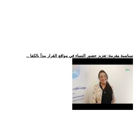
.. سياسية مغربية: تعزيز حضور النساء في مواقع القرار يبدأ بالكفا