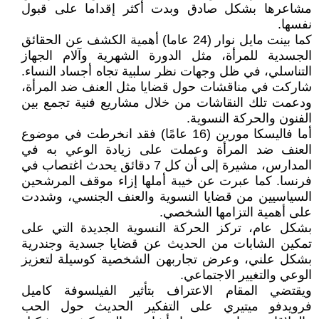
مشاعرها بشكل صادق وبدت أكثر إقداما على قبول
نفسها.
كما بينت مايل نوار (24 عاما) أهمية الكشف عن الحقائق
الجسدية للمرأة، مثل الدورة الشهرية وآلام الجهاز
التناسلي، في ظل وجهات نظر سلبية تجاه أجساد النساء.
شاركت في مناقشات حول قضايا مثل العنف ضد المرأة،
ودعمت تلك النقاشات من خلال مشاريع فنية تجمع بين
الفنون والحركة النسوية.
أما فاليسكا مورين (16 عامًا) فقد انخرطت في موضوع
العنف ضد المرأة وعملت على زيادة الوعي به في
المدارس، مشيرة إلى أن كل 7 دقائق يحدث اغتصاب في
فرنسا. كما عبرت عن خيبة أملها إزاء موقف المرشحين
السياسيين من قضايا النسوية والعنف الجنسي، وشددت
على أهمية التزامها الشخصي.
بشكل عام، تركز الحركة النسوية الجديدة التي على
تمكين الشابات من الحديث عن قضايا جسدية وجندرية
بشكل علني، وعرض تجاربهن الشخصية كوسيلة لتعزيز
الوعي والتغيير الاجتماعي.
ويقتضي المقام الاعتراف بتأثير الفيلسوفة كاميل
فرويدفو ميتيري على التفكير الحديث حول الحب