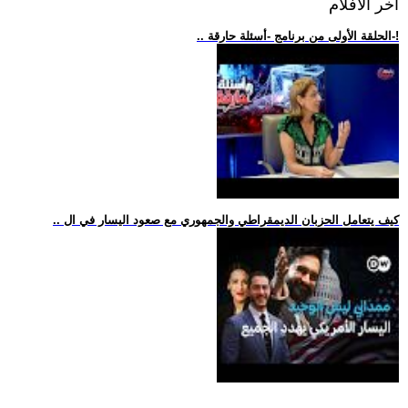
اخر الافلام
.. الحلقة الأولى من برنامج -أسئلة حارقة-!
.. كيف يتعامل الحزبان الديمقراطي والجمهوري مع صعود اليسار في ال