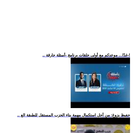
.. غدًا... موعدكم مع أولى حلقات برنامج -أسئلة حارقة-!
.. حفيظ يزوغ: من أجل استكمال مهمة بناء الحزب المستقل للطبقة الع