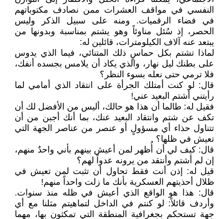
النفسي في مواقف العشرات ممن نصادف مكتوباتهم
في فضاء الرقميات. ومنه على سبيل الذكر وليس
الحصر، إذ سُئل مناوئاً وهو يشتم بمناسبة وبدونها من
يبتعد عنه آلاف الكيلومترات، قائلين له:
لماذا تشتم بكل حماسٍ ذلك المتنائي، فيما الذي يدوس
على بطنك ليل نهار، والذي يكاد أن يلامس بجسده أنفك،
فلا ترمي حتى نعله بسوء النظر؟
قال: لو كنت أمتلك الجرأة على انتقاد الذي أمامي لما
رأيتني أشتم البعيد عني!
فقيل له: طالما أن هذا هو حالك، أليس من الأفضل لك أن
تكف عن شتم وانتقاد البعيد عنك، بما أنك أجبن من أن
تتناول حذاء أي مسؤولٍ أو عنصر من عناصر الجهة التي
تعيش في ظلها؟
قال: كيف لي أن أُظهر لمن أعيش بينهم بأني واحدٌ منهم،
إن لم أشتم وأنتقد من يرونه عدواً لهم؟
قيل له: إذن أنت فقط تحاول أن تثبت لمن تعيش في
ظلال أحذيتهم العسكرية بأنك ما زلت واحداً منهم!
قال: هذا هو الواقع الذي أعيش في ظله منذ سنوات.
وأردف قائلاً: لو كنتم في الداخل لتماهيتم مثلنا مع أي
جهة تستحكم بجغرافية المنطقة التي تمكثون بها، مهما