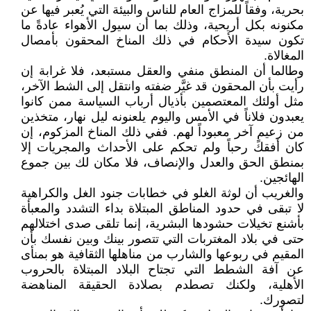
بحرية، وفقاً للمزاج العام للناس والبيئة التي يُعبر فيها عن
مكنونه بكل أريحية، وذلك بما أن سيول الأهواء عادةً ما
تكون سيدة الأحكام في ذلك المناخ المحقون بأمصال
المغالاة.
وطالما أن المنطق منفي والعقل مستبعد، فلا غرابة إن
رأيت بأن المحقون قد غيَّر ضفته وانتقل إلى الشط الآخر،
مثل أولئك المعتصمين بأذيال أرباب السياسة ممن كانوا
يعبدون فلاناً في الأمس واليوم يلعنونه ليل نهار، متخذين
من زعيمٍ آخر معبوداً لهم. ففي ذلك المناخ المزكوم، إن
كان أفقك رحباً ولم تحكم على الأحداث والمجريات إلا
بمنطق الحق والعدل والإنصاف، فلا مكان لك بين جموع
الهائجين.
والغريب أن لوثة الغلو في خطابات جنود الغل والكراهية
لا تبقى في حدود المناطق المبتلاة بداء التشدد والمعبأة
بأشنع تخيلات حشودها البشرية، إنما تلقى صدى اختلالهم
حتى في بلاد المغتربات التي تتصور بينك وبين نفسك بأن
المقيم في ربوعها والشارب من مناهلها الثقافية هو بمنأى
عن آفة الشطط التي تجتاح البلاد المبتلاة بالحروب
الأهلية، ولكنك تصطدم بصلادة الحقيقة المناهضة
لتصورك.