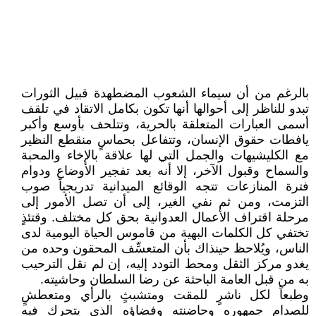
بالرغم من أن سيماء الشعوب المضطهدة قبيل الثورات
تبدو للناظر إلى أحوالها أنها تكون بكامل الاتقاد في تلقف
أسمى العبارات المتعلقة بالحرية، وتتلحف بأوسع وأكبر
يافطات حقوق الإنسان، وتتفاعل بحماسٍ منقطع النظير
مع الكليشيهات والجمل التي لها علاقة بالإخاء والمحبة
والسماح وقبول الآخر، إلا أنه بعد تفجير الأوضاع ودوام
فترة المنازعات تتجه الوقائع الميدانية تدريجياً صوب
التزمت، ومن ثم نفي الغير، إلى أن تصل الأمور إلى
مرحلة اقتراف الأعمال العدوانية بحق كل مختلف. وقتئذٍ
تختفي كل الكلمات البهية من قاموس الحياة اليومية لدى
الناس، ويُلاحظ حينذاك بأن المتعسِّف المحقون وحده من
يغدو مركز الثقل ومحط التودد إليه، إن لم نقل الترحيب
به من قبل العامة الباحثة عن رضا السلطان وحاشيته.
وطبعاً لكل ناشرٍ للمقت ومتشبثٍ بالرأي ومتعطشٍ
للصدام جمهوره وحاضنته وفضاؤه الذي يتحرك فيه