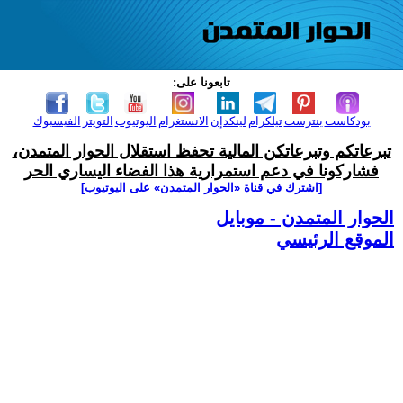
تابعونا على:
بودكاست
بنترست
تيلكرام
لينكدإن
الانستغرام
اليوتيوب
التويتر
الفيسبوك
تبرعاتكم وتبرعاتكن المالية تحفظ استقلال الحوار المتمدن،
فشاركونا في دعم استمرارية هذا الفضاء اليساري الحر
[اشترك في قناة ‫«الحوار المتمدن» على اليوتيوب]
الحوار المتمدن - موبايل
الموقع الرئيسي