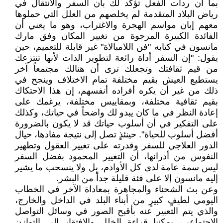
بما أن ردات الفعل تؤكد لك بأن السفر والانتقال في
رياض البلاد المتقدمة لم يخلصهم من العلل التي حملوها
معهم إبان مواسم الهجرة والاغتراب، وهو ما يعني أن
الفائدة الكبيرة المرجوة من تغيير المكان وفق مارك
مانسون في كتابه "فن اللامبالاة" غير قابلة للتعميم، حين
يقول: "إن السفر أداة رائعة لتطوير الذات لأنها تنتزعك
من قيم ثقافتك وتجعلك ترى أن هنالك مجتمعاً آخر
يستطيع العيش بقيم مختلفة تمام الاختلاف وينجح في
ذلك من غير أن يكره أفراده أنفسهم، إن هذا الاحتكاك
بقيم ثقافية مختلفة، وبمقاييس مختلفة، يرغمك على
إعادة النظر في ما كان يبدو لك واضحاً في حياتك، وكذلك
على التفكير في أن أسلوب حياتك قد لا يكون بالضرورة
أفضل أسلوب للحياة". حينئذٍ تصل إلى نتيجة مفادها، حيال
الدور العلاجي للسفر وقدرته على تغيير العقول وتطهير
النفوس من أدرانها، أن التغيير المحمود بفضل السفر
ليس سمة عامة لدى كل الأوادم، بل ولا ينسحب ما يشير
إليه مانسون إلا على فئة قليلة جداً من البشر.
وعن بث الشحناء والمجاهرة بمعاداة الآخر في الخطاب
اليومي لطيفٍ كبيرٍ من أبناء البلد في الداخل والخارج،
والذي يتم التعبير عنه بأقبح الصور في وسائل التواصل
الاجتماعي، يمكننا قراءة الخلل والافتقار إلى التوازن