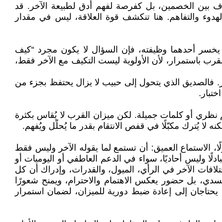
خلاف بين الخصمين، بل كفرصة لفهم أدق لطبيعة الآخر. قد
لهدوء والتفاهم. هنا تنكشف قوة العلاقة، ليس في مقدار
ين يخسر أحدهما وظيفته، فإن السؤال لا يكون مجرد “كيف
قرب باستمرار، لأن الأولوية ليست التكيف مع الآخر فقط،
بر. فالصديق الذي يتحول إلى حبيب لا يزال يحتفظ بجزء من
ختبار.
م نظري أو كلمات جميلة. لكن ميزان القرب لا يُقاس بكثرة
 يُترك مكبّلًا في قفص الانتقام بقدر ما يُحلّل ويُفهم.
 الاستماع العميق: أن تستمع لما يقوله الآخر وليس فقط
دلًا وليس أحاديًا، سواء في الدعم العاطفي أو اليوميات أو
لافات الآخر في الرأي، الميول، والقدرات، وإدراك أن كل
دي، بل حضور يعكس الاهتمام والاحترام، ويمنح شعورًا
ة يحتاجان إلى إعادة ضبط دورية للميزان، لضمان استمرار