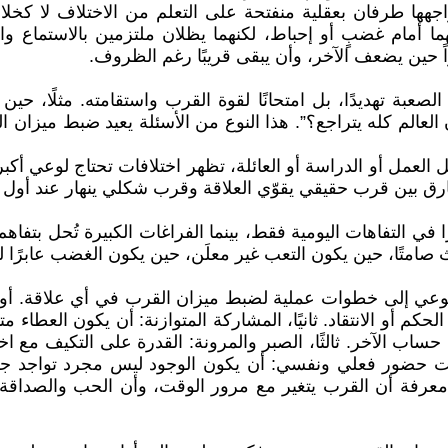
ن يواجهها طرفان بعقلية منفتحة على التعلم من الاختلاف لا ك
ا أمام غضبٍ أو إحباط، لكنهما يظلان ملتزمين بالاستماع وا
 حين يضعف الآخر، وأن يبقى قريبًا رغم الظروف.
عبة تهديدًا، بل امتحانًا لقوة القرب واستقامته. مثلًا، ح
الم كله يتراجع؟”. هذا النوع من الأسئلة يعيد ضبط ميزان ال
 العمل أو الدراسة أو العائلة، تظهر اختلافات تحتاج لوعي أك
لفارق بين قرب حقيقي يقوّي العلاقة وقرب شكلي ينهار عند أول ا
ي التفاهات اليومية فقط، بينما الفراغات الكبيرة تُحل بتفاه
ًا، حين يكون التعب غير معلَن، حين يكون الغضب عابرًا لكنه لا
عي إلى خطوات عملية لضبط ميزان القرب في أي علاقة. أولًا،
و الانتقاد. ثانيًا، المشاركة المتوازنة: أن يكون العطاء متبا
 الآخر. ثالثًا، الصبر والمرونة: القدرة على التكيف مع اخت
وقت حضور فعلي ونفسي: أن يكون الوجود ليس مجرد تواجد جس
قة: معرفة أن القرب يتغير مع مرور الوقت، وأن الحب والصداق