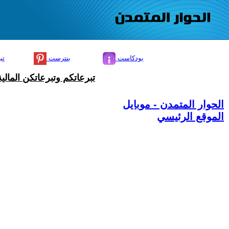
بودكاست
بنترست
تي
تبرعاتكم وتبرعاتكن المال
الحوار المتمدن - موبايل
الموقع الرئيسي