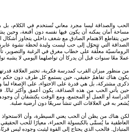
الحب والصداقة ليسا مجرد معاني تُستخدم في الكلام، بل هم
مساحة أمان يمكنه أن يكون فيها نفسه دون أقنعة، وحين يشعر
حين يتقاطع الاهتمام الصادق مع شغف داخلي يتجاوز أشكال العلا
الصداقة التي تتحوّل إلى حب ليست وليدة لحظة نشوة عابرة،
الرومانسيّة معلَّقة على خطاب مغرق في الرغبة والتصوير، تأتي
عملا معًا سنوات قبل أن يدركا أن تواصلهما اليومي لا يشبه ت
من منظور ميزان القرب كمدرسة فكرية، تختبر العلاقة قدرتها ع
يكون هناك تفاهمٌ حقيقي، حين يستمع كل طرف دون حكم سري
ذكرى مشتركة، بل هي قدرة على الاحتواء، على الإصغاء لما و
حين يأتي الحب من هذه الصداقة، يكون أعمق وأكثر ثباتًا. ف
الدراسة أو العمل أو المجتمع، ومع الوقت يكتشفان أن وجودهما
يُشعر به في العلاقات التي تنشأ سريعًا دون أرضية صلبة.
لكن هناك من يظن أن الحب يعني السيطرة، وأن الاستحواذ ج
العاطفية ما يُسمَّى بالكبسولة الحمراء، معيارًا للحب الحقيقي
المتبادل. فالحب الذي يحتاج إلى القوة ليثبت وجوده ليس قربً