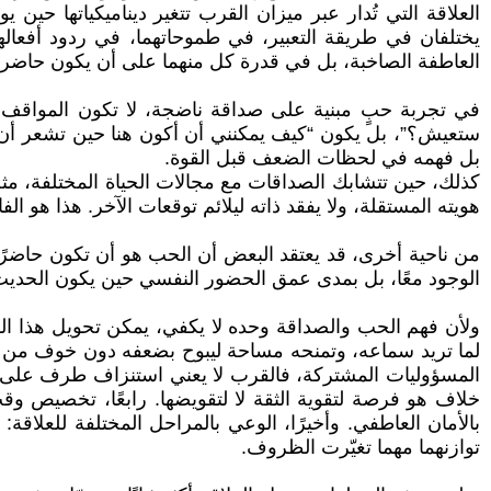
العلاقة التي تُدار عبر ميزان القرب تتغير ديناميكياتها حي
يختلفان في طريقة التعبير، في طموحاتهما، في ردود أفعالهم
العاطفة الصاخبة، بل في قدرة كل منهما على أن يكون حاضراً
في تجربة حبٍ مبنية على صداقة ناضجة، لا تكون المواقف الص
ستعيش؟”، بل يكون “كيف يمكنني أن أكون هنا حين تشعر أن الع
بل فهمه في لحظات الضعف قبل القوة.
كذلك، حين تتشابك الصداقات مع مجالات الحياة المختلفة، مثل
هويته المستقلة، ولا يفقد ذاته ليلائم توقعات الآخر. هذا هو ا
من ناحية أخرى، قد يعتقد البعض أن الحب هو أن تكون حاضرًا ف
الوجود معًا، بل بمدى عمق الحضور النفسي حين يكون الحديث صامت
ولأن فهم الحب والصداقة وحده لا يكفي، يمكن تحويل هذا الو
لما تريد سماعه، وتمنحه مساحة ليبوح بضعفه دون خوف من الحكم أ
المسؤوليات المشتركة، فالقرب لا يعني استنزاف طرف على حساب
خلاف هو فرصة لتقوية الثقة لا لتقويضها. رابعًا، تخصيص 
بالأمان العاطفي. وأخيرًا، الوعي بالمراحل المختلفة للعلا
توازنهما مهما تغيّرت الظروف.