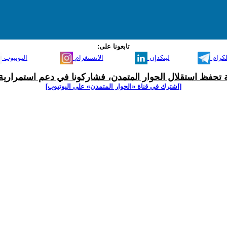
تابعونا على:
لكرام
لينكدإن
الانستغرام
اليوتيوب
ية تحفظ استقلال الحوار المتمدن، فشاركونا في دعم استمرارية 
[اشترك في قناة ‫«الحوار المتمدن» على اليوتيوب]