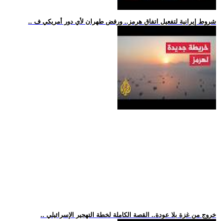
.. شروط إيرانية لتفعيل اتفاق هرمز.. ورفض طهران لأي دور أمريكي ف
.. خروج من غزة بلا عودة.. القصة الكاملة لخطة التهجير الإسرائيلي