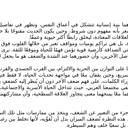
ا بنية إنسانية تتشكل في أعماق النفس، وتظهر في تفاصيل حي
 بأنه مفهوم دون شروط، وحين يكون الحديث مفتوحًا بلا حاجة 
قات المعتادة، ليخلق رابطًا أكثر حيوية وعمقًا.
 بل هي تراكم يوميات ومواقف تعبر من خلالها القلوب فوق تض
 الصداقة كأرضية قوية تؤمن فهمًا للحياة وموقعًا للثقة. نرى 
واصل الآخرين، وأن حضورهما عند الشدة والضعف هو ما يجعل الع
لى التوازن بين الحرية والالتزام، بين القرب الجسدي والقرب 
ع، وحين يقفان معًا في مواجهة تحديات الحياة، لا فقط ف
راء الكلمات، على فهم ضعف الآخر دون أن يُنظر إليه كضعفٍ ي
في مجتمعنا العربي، حيث تتداخل الحياة الأسرية والاجتماعية
 معًا يمنحهما معنى يتجاوز العلاقة السطحية، وأن مشاركتهما 
زء من التعبير عن الشغف، ويتخذ من ممارسات مثل تلك التي 
. هذه النظرة تُضعف الميزان بدل أن تُقوِّيه، لأنها تخلط بين ر
ا، بل سعيًا خلف وهم السيطرة.