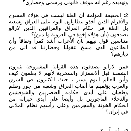
وتهديده رغم أنه موقف قانوني ورسمي وحضاري؟
2: الحقيقة المؤلمة أن العلة ليست في هؤلاء المسوخ
والأقزام الذين أخذو يتطاولون اليوم على العراق وشعبه
بل العلة في حكام العراق والعراقيين الذين لازالو
يصدقون (بأن هؤلاء إخوة في العروبة والدين)؟
متناسين قول نبيهم بأن ألأعراب أشد كفراً ونفاقاً وأن
الطاعون الذي مسخ عقولنا وحضارتنا قد أتى من
ديارهم؟
فمن لازالو يصدقون هذه القوانة المشروخة يثيرون
الشفقة قبل ألاشمزاز والسخرية لأنهم لا يعلمون كيف
وأين العالم اليوم يسير ، حيث الكثيرون في الشرق
والغرب يؤلمهم ما أصاب العراق وشعبه من جور وظلم
وطغيان على أيدي حكامه العنصريين والشوفينيين
والدخلاء المأجورين بل وأيضاً على أيدي جيرانه من
الحكام الخونة والمجرمين وعلى رأسهم نظام الملالي
في إيران؟