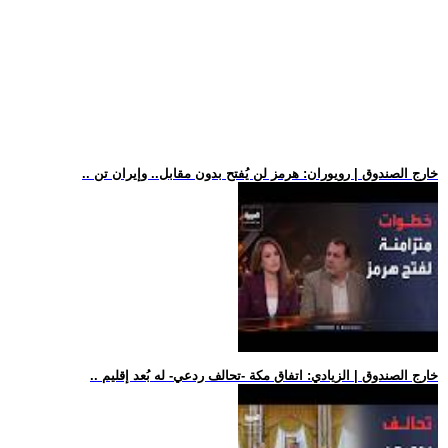
.. خارج الصندوق | رويوران: هرمز لن يُفتح بدون مقابل.. وإيران تن
.. خارج الصندوق | الزيادي: اتفاق مكة -تحالف ردعي- له بُعد إقليم