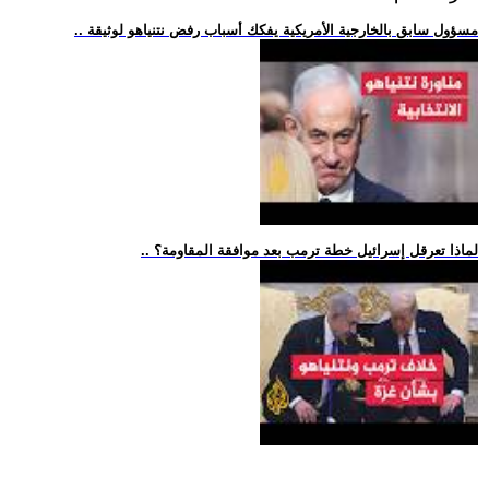
.. مسؤول سابق بالخارجية الأمريكية يفكك أسباب رفض نتنياهو لوثيقة
.. لماذا تعرقل إسرائيل خطة ترمب بعد موافقة المقاومة؟