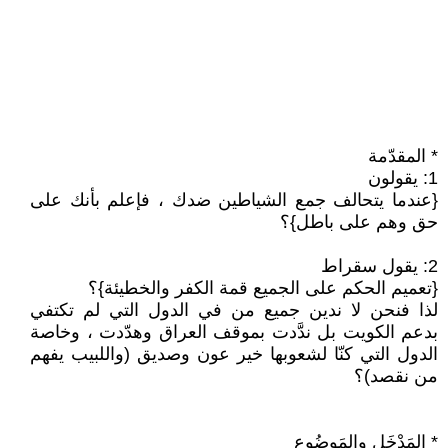
* المقدّمة
1: يقولون
{عندما يتحالف جمع الشياطين ضدك ، فإعلم بأنك على
حق وهم على باطل}؟
2: يقول سقراط
{تعميم الحكم على الجميع قمة الكفر والخطيئة}؟
لذا فنحن لا ندين جميع من في الدول التي لم تكتفي
بدعم الكويت بل ندَّدت بموقف العراق وهدّدت ، وخاصة
الدول التي كنّا لشعوبها خير عون وصديق (واللبيب يفهم
من نقصد)؟
* المَدْخَل والمَوضُوع