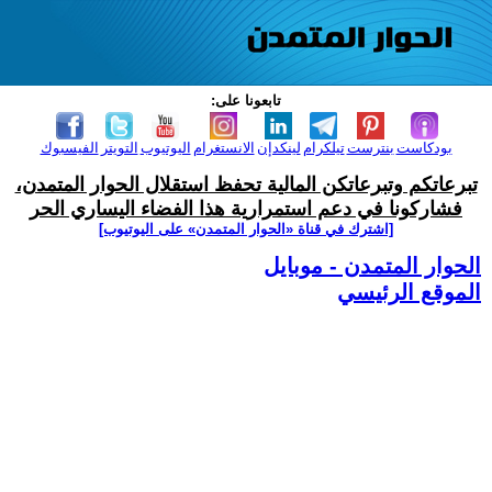
تابعونا على:
بودكاست
بنترست
تيلكرام
لينكدإن
الانستغرام
اليوتيوب
التويتر
الفيسبوك
تبرعاتكم وتبرعاتكن المالية تحفظ استقلال الحوار المتمدن،
فشاركونا في دعم استمرارية هذا الفضاء اليساري الحر
[اشترك في قناة ‫«الحوار المتمدن» على اليوتيوب]
الحوار المتمدن - موبايل
الموقع الرئيسي