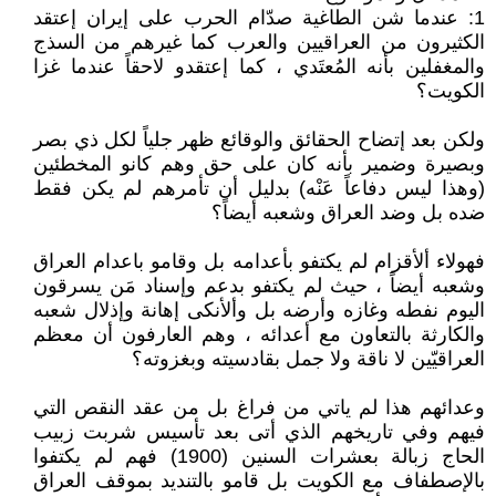
1: عندما شن الطاغية صدّام الحرب على إيران إعتقد
الكثيرون من العراقيين والعرب كما غيرهم من السذج
والمغفلين بأنه المُعتَدي ، كما إعتقدو لاحقاً عندما غزا
الكويت؟
ولكن بعد إتضاح الحقائق والوقائع ظهر جلياً لكل ذي بصر
وبصيرة وضمير بأنه كان على حق وهم كانو المخطئين
(وهذا ليس دفاعاً عَنْه) بدليل أن تأمرهم لم يكن فقط
ضده بل وضد العراق وشعبه أيضاً؟
فهولاء ألأقزام لم يكتفو بأعدامه بل وقامو باعدام العراق
وشعبه أيضاً ، حيث لم يكتفو بدعم وإسناد مَن يسرقون
اليوم نفطه وغازه وأرضه بل وألأنكى إهانة وإذلال شعبه
والكارثة بالتعاون مع أعدائه ، وهم العارفون أن معظم
العراقيّين لا ناقة ولا جمل بقادسيته وبغزوته؟
وعدائهم هذا لم ياتي من فراغ بل من عقد النقص التي
فيهم وفي تاريخهم الذي أتى بعد تأسيس شربت زبيب
الحاج زبالة بعشرات السنين (1900) فهم لم يكتفوا
بالإصطفاف مع الكويت بل قامو بالتنديد بموقف العراق