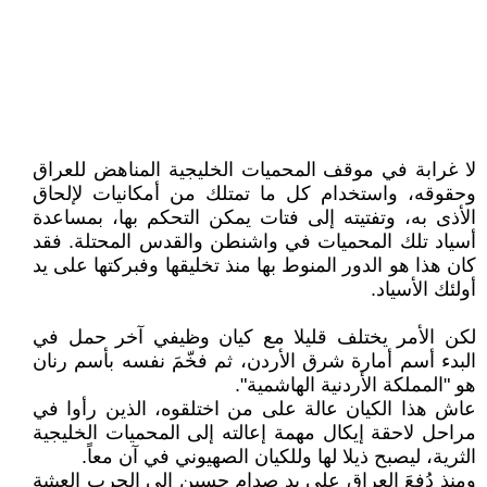
لا غرابة في موقف المحميات الخليجية المناهض للعراق
وحقوقه، واستخدام كل ما تمتلك من أمكانيات لإلحاق
الأذى به، وتفتيته إلى فتات يمكن التحكم بها، بمساعدة
أسياد تلك المحميات في واشنطن والقدس المحتلة. فقد
كان هذا هو الدور المنوط بها منذ تخليقها وفبركتها على يد
أولئك الأسياد.
لكن الأمر يختلف قليلا مع كيان وظيفي آخر حمل في
البدء أسم أمارة شرق الأردن، ثم فخّمَ نفسه بأسم رنان
هو "المملكة الأردنية الهاشمية".
عاش هذا الكيان عالة على من اختلقوه، الذين رأوا في
مراحل لاحقة إيكال مهمة إعالته إلى المحميات الخليجية
الثرية، ليصبح ذيلا لها وللكيان الصهيوني في آن معاً.
ومنذ دُفعَ العراق على يد صدام حسين إلى الحرب العبثية