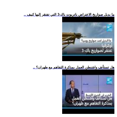
.. ما بديل صواريخ الاعتراض باتريوت باك-3 التي تفتقر إليها كييف
.. هل تستأنف واشنطن العمل بمذكرة التفاهم مع طهران؟