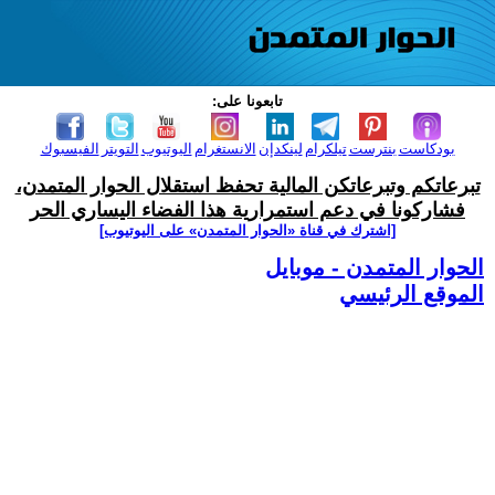
تابعونا على:
بودكاست
بنترست
تيلكرام
لينكدإن
الانستغرام
اليوتيوب
التويتر
الفيسبوك
تبرعاتكم وتبرعاتكن المالية تحفظ استقلال الحوار المتمدن،
فشاركونا في دعم استمرارية هذا الفضاء اليساري الحر
[اشترك في قناة ‫«الحوار المتمدن» على اليوتيوب]
الحوار المتمدن - موبايل
الموقع الرئيسي