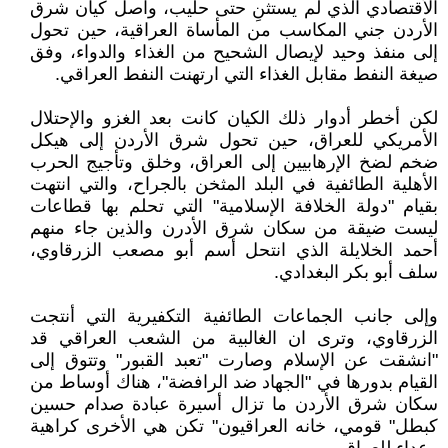
الأقتصادي الذي لم يستثنِ حتى حليب، واصل كيان شرق
الأردن جني المكاسب من المأساة العراقية، حين تحول
إلى منفذ وحيد لإيصال الشحيح من الغذاء والدواء، وفق
صيغة النفط مقابل الغذاء التي ارتهنت النفط العراقي.
لكن أخطر أدوار ذلك الكيان كانت بعد الغزو والإحتلال
الأمريكي للعراق، حين تحول شرق الأردن إلى هيكل
ضخم لضخ الإرهابيين إلى العراق، وخلق وتأجيج الحرب
الأهلية الطائفية في البلد المثخن بالجراح، والتي انتهت
بقيام "دولة الخلافة الإسلامية" التي تحلم بها قطاعات
ليست ضيقة من سكان شرق الأدرن والذين جاء منهم
أحمد الخلايلة الذي انتحل أسم أبو مصعب الزرقاوي،
سلف أبو بكر البغدادي.
وإلى جانب الجماعات الطائفية التكفيرية التي أنتجت
الزرقاوي، وترى ان الغالبية من الشعب العراقي قد
"انشقت عن الإسلام وصارت "تعبد القبور" وتتوق إلى
القيام بدورها في "الجهاد ضد الرافضة"، هناك أوساط من
سكان شرق الأردن ما تزال أسيرة عبادة صدام حسين
كبطل" قومي، خانه العراقيون" تكن هي الأخرى كراهية