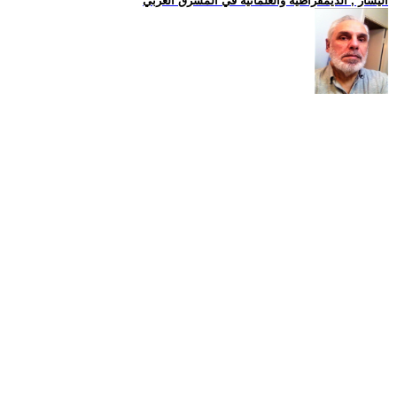
اليسار , الديمقراطية والعلمانية في المشرق العربي