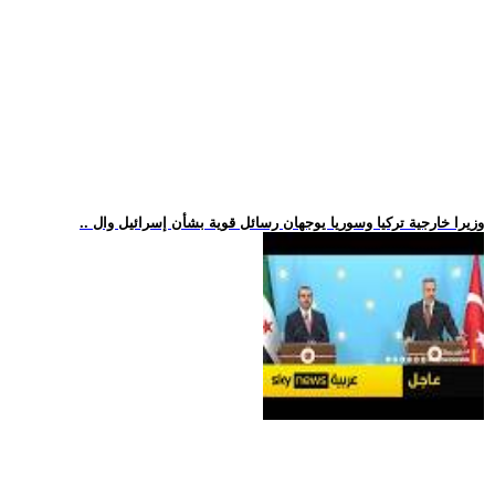
.. وزيرا خارجية تركيا وسوريا يوجهان رسائل قوية بشأن إسرائيل وال