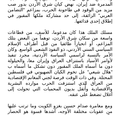
المدمرة ضد إيران، نهض كيان شرق الأردن بدور صب
مزيد من الوقود في طاحونة الحرب، بمزاعم "التضامن
العربي" الزائفة، إلى حد مشاركة ملكها المقبور في
إطلاق إحدى قذائفها.
مسلك الملك هذا كان مدعوما، للأسف، من قطاعات
واسعة من سكان شرق الأردن، توهماً من البعض بتلك
المزاعم، أو انحيازاً طائفيا من قبل أطراف الإسلام
السياسي السني الأردني، ذو النفوذ الشعبي الواسع. وكان
الأمر بالنسبة لراسمي السياسة الأردنية، مجرد تنفيذ
لأوامر الأسياد باستنزاف العراق وإيران معا، والحيلولة
دون ما أسماه الملك المقبور دون تشكل ما أسماه ب
"هلال شيعي" عل تخوم الكيان الصهيوني في فلسطين
المحتلة. وفي ذات الوقت فرصة لجني المغانم الإقتصادية
من العراق الذي استنزفت الحرب موارده البشرية
والأقتصادية وأُثقل بديون المحميات التي تحولت إلى
أغلال تضغط على عنقه.
ومع مغامرة صدام حسين بغزو الكويت وما ترتب عليها
من عقوبات مختلفة الأوجه، أشدها قسوة هو الحصار