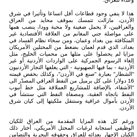
وعداء للعراق.
هذا لا ينفي وجود قطاعات أقل اتساعا وتأثيرا في شرق
الأردن، مازالت تتمسك بموقف محايد من العراق
والعراقيين، لا يحمل ضغينة ولا محبة وودا، ينصب همها
على مواصلة جني المغانم من العلاقة الأقتصادية غير
المتكافئة بين بغداد وعمان، ومن سخاء نظام الفساد في
بغداد، الذي قدم لعمان بضغط من المحتلين الأمريكان
مزايا لم يحصلوا على مثلها من محميات الخليج، مثل
إلغاء الرسوم الجمركية على الواردات الأردنية أو غير
الأردنية - بما فيها الصهيونية - التي يغلفها التجار الأردنيون
"الشطار" بعبارة "صنع في الأردن"، وكذلك بخفض قيمته
16 دولارا على كل برميل من النفط العراقي المصدّر الى
"الأشقاء، بالإضافة للمشاريع العملاقة مثل خط أنبوب
النفط باتجاه العقبة، ومصفاة النفط التي سنتشأ في
الأردن بأموال عراقية وستنقل ملكيتها إلى كيان شرق
الأردن.
ورغم كل هذه المزايا المقدمة من العراق للكيان
الوظيفي استجابة لرغبات المحتل الأمريكي، أختار ذلك
الكيان الإجهار بعدائه للعراق وحقوقه البحرية والتضامن